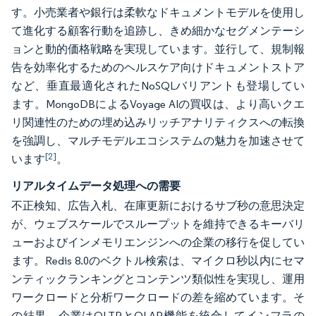
す。小売業者や銀行は柔軟なドキュメントモデルを使用し
て進化する顧客行動を追跡し、きめ細かなセグメンテーシ
ョンと動的価格戦略を実現しています。並行して、規制報
告を効率化するためのヘルスケア向けドキュメントストア
など、垂直最適化されたNoSQLバリアントも登場してい
ます。MongoDBによるVoyage AIの買収は、より高いクエ
リ関連性のための埋め込みリッチアナリティクスへの転換
を強調し、マルチモデルエコシステムの魅力を加速させて
[2]
います
。
リアルタイムデータ処理への需要
不正検知、広告入札、在庫更新におけるサブ秒の意思決定
が、ウェブスケールでスループットを維持できるキーバリ
ューおよびインメモリエンジンへの企業の移行を促してい
ます。Redis 8.0のベクトル検索は、マイクロ秒以内にセマ
ンティックランキングとコンテンツ類似性を実現し、運用
ワークロードと分析ワークロードの差を縮めています。そ
の結果、企業はOLTPとOLAP機能を統合してインフラの