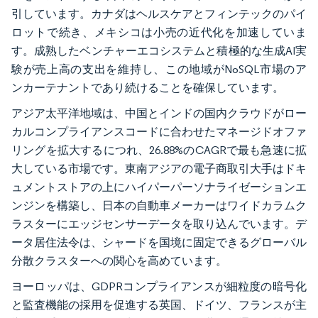
引しています。カナダはヘルスケアとフィンテックのパイ
ロットで続き、メキシコは小売の近代化を加速していま
す。成熟したベンチャーエコシステムと積極的な生成AI実
験が売上高の支出を維持し、この地域がNoSQL市場のア
ンカーテナントであり続けることを確保しています。
アジア太平洋地域は、中国とインドの国内クラウドがロー
カルコンプライアンスコードに合わせたマネージドオファ
リングを拡大するにつれ、26.88%のCAGRで最も急速に拡
大している市場です。東南アジアの電子商取引大手はドキ
ュメントストアの上にハイパーパーソナライゼーションエ
ンジンを構築し、日本の自動車メーカーはワイドカラムク
ラスターにエッジセンサーデータを取り込んでいます。デ
ータ居住法令は、シャードを国境に固定できるグローバル
分散クラスターへの関心を高めています。
ヨーロッパは、GDPRコンプライアンスが細粒度の暗号化
と監査機能の採用を促進する英国、ドイツ、フランスが主