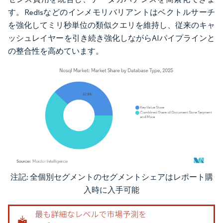
す。Redisなどのインメモリバリアントはベクトルサーチ
を強化してミリ秒単位の類似クエリを維持し、従来のキャ
ッシュレイヤーを引き続き強化しながらAIパイプラインと
の整合性を高めています。
注記: 全個別セグメントのセグメントシェアはレポート購
画像 © Mordor Intelligence。再利用にはCC BY 4.0の表示が必要です。
入時に入手可能