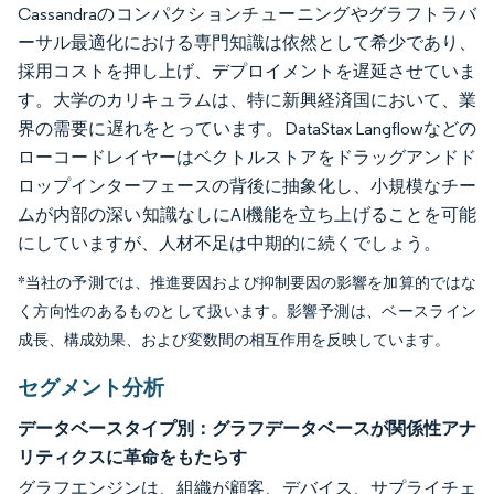
Cassandraのコンパクションチューニングやグラフトラバ
ーサル最適化における専門知識は依然として希少であり、
採用コストを押し上げ、デプロイメントを遅延させていま
す。大学のカリキュラムは、特に新興経済国において、業
界の需要に遅れをとっています。DataStax Langflowなどの
ローコードレイヤーはベクトルストアをドラッグアンドド
ロップインターフェースの背後に抽象化し、小規模なチー
ムが内部の深い知識なしにAI機能を立ち上げることを可能
にしていますが、人材不足は中期的に続くでしょう。
*当社の予測では、推進要因および抑制要因の影響を加算的ではな
く方向性のあるものとして扱います。影響予測は、ベースライン
成長、構成効果、および変数間の相互作用を反映しています。
セグメント分析
データベースタイプ別：グラフデータベースが関係性アナ
リティクスに革命をもたらす
グラフエンジンは、組織が顧客、デバイス、サプライチェ