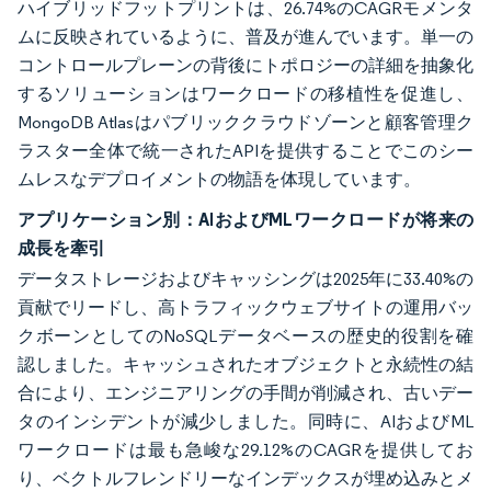
ハイブリッドフットプリントは、26.74%のCAGRモメンタ
ムに反映されているように、普及が進んでいます。単一の
コントロールプレーンの背後にトポロジーの詳細を抽象化
するソリューションはワークロードの移植性を促進し、
MongoDB Atlasはパブリッククラウドゾーンと顧客管理ク
ラスター全体で統一されたAPIを提供することでこのシー
ムレスなデプロイメントの物語を体現しています。
アプリケーション別：AIおよびMLワークロードが将来の
成長を牽引
データストレージおよびキャッシングは2025年に33.40%の
貢献でリードし、高トラフィックウェブサイトの運用バッ
クボーンとしてのNoSQLデータベースの歴史的役割を確
認しました。キャッシュされたオブジェクトと永続性の結
合により、エンジニアリングの手間が削減され、古いデー
タのインシデントが減少しました。同時に、AIおよびML
ワークロードは最も急峻な29.12%のCAGRを提供してお
り、ベクトルフレンドリーなインデックスが埋め込みとメ