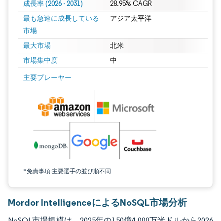
成長率 (2026 - 2031)
28.95% CAGR
最も急速に成長している
アジア太平洋
市場
最大市場
北米
市場集中度
中
画像 © Mordor Intelligence。再利用にはCC BY 4.0の表示が必要です。
主要プレーヤー
*免責事項:主要選手の並び順不同
Mordor IntelligenceによるNoSQL市場分析
NoSQL市場規模は、2025年の150億4,000万米ドルから2026