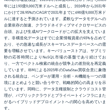
年には193億9,000万米ドルへと成長し、2026年から2031年
にかけて28.95%のCAGRで2031年までに690億9,000万米ド
ルに達すると予測されています。柔軟なデータモデルへの
企業依存の加速、クラウドネイティブマイクロサービスの
台頭、および生成AIワークロードがこの拡大を支えていま
す。非構造化データはすでに企業情報資産の93%を占めて
おり、その急速な成長がスキーマレスデータベースへの需
要を増幅させています。キーバリューストアは、サブミリ
秒の応答時間によりNoSQL市場の基盤であり続けてお
り、一方でベクトル検索の統合が競争上の差別化を再定義
しています。IBMによる2025年のDataStax買収合意に象徴
される統合は、ベンダーが運用・分析・AI機能を一つの環
境にまとめようと競い合う中で、戦略的関心の高まりを示
しています。同時に、データ主権規制とクラウドコスト管
理が、パブリッククラウドとプライベートインフラにまた
がるハイブリッドデプロイメントへの関心を高めていま
す。