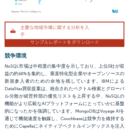
画像 © Mordor Intelligence。再利用にはCC BY 4.0の表示が必要です。
競争環境
NoSQL市場は中程度の集中度を示しており、上位5社が収
益の約60%を集約し、垂直特化型企業やオープンソースの
新規参入者のための余地を残しています。IBMによる
DataStax買収提案は、統合されたベクトル検索とグローバ
ル分散が経営幹部の優先リストを上昇する中、NoSQLの
機能がより広範なAIプラットフォームにとっていかに基盤
的になったかを強調しています。MongoDBはVoyage AIを
通じて機能速度を触媒し、Couchbaseは競争力を維持する
ためにCapellaにネイティブベクトルインデックスを注入