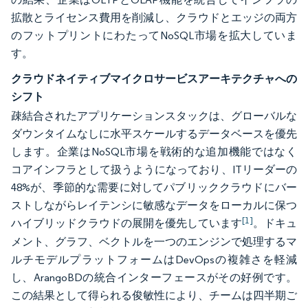
拡散とライセンス費用を削減し、クラウドとエッジの両方
のフットプリントにわたってNoSQL市場を拡大していま
す。
クラウドネイティブマイクロサービスアーキテクチャへの
シフト
疎結合されたアプリケーションスタックは、グローバルな
ダウンタイムなしに水平スケールするデータベースを優先
します。企業はNoSQL市場を戦術的な追加機能ではなく
コアインフラとして扱うようになっており、ITリーダーの
48%が、季節的な需要に対してパブリッククラウドにバー
ストしながらレイテンシに敏感なデータをローカルに保つ
[1]
ハイブリッドクラウドの展開を優先しています
。ドキュ
メント、グラフ、ベクトルを一つのエンジンで処理するマ
ルチモデルプラットフォームはDevOpsの複雑さを軽減
し、ArangoBDの統合インターフェースがその好例です。
この結果として得られる俊敏性により、チームは四半期ご