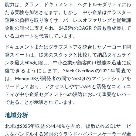
能力は、グラフ、ドキュメント、ベクトルモダリティにわ
たる実験を加速させます。しかし、中小企業はクラスター
運用の負担を取り除くサーバーレスオファリングと従量課
金制の請求に支えられ、24.33%のCAGRで最も急成長して
いるコホートを代表しています。
ドキュメントまたはグラフストアを統合したノーコード開
発スイートは、従来のスタックと比較して納品タイムライ
ンを最大60%短縮し、中小企業が顧客向け機能を迅速に反
復できるようにします。Stack Overflowの2024年調査で
は、MongoDBが開発者の間でNoSQLのマインドシェアを
リードしており、アクセスしやすいAPIと活発なコミュニ
ティが中小企業セグメントへの浸透において重要なレバー
であることが示唆されています。
地域分析
北米は2025年収益の44.40%を占め、複数のNoSQLサービ
スをバンドルする米国のクラウドハイパースケーラーが牽