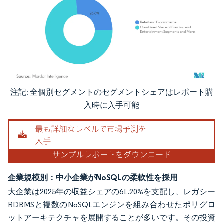
注記: 全個別セグメントのセグメントシェアはレポート購
画像 © Mordor Intelligence。再利用にはCC BY 4.0の表示が必要です。
入時に入手可能
企業規模別：中小企業がNoSQLの柔軟性を採用
大企業は2025年の収益シェアの61.20%を支配し、レガシー
RDBMSと複数のNoSQLエンジンを組み合わせたポリグロ
ットアーキテクチャを展開することが多いです。その投資