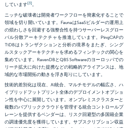
[3]
しています
。
ニッチな破壊者は開発者ワークフローを簡素化することで
領域を切り開いています。FaunaはSaaSビルダーの運用上
の煩わしさを回避する強整合性を持つサーバーレスグロー
バル分散アーキテクチャを推進しています。PingCAPの
TiDBはトランザクションと分析の境界をまたぎ、シング
ルスタックアーキテクチャを求めるフィンテックの関心を
集めています。RavenDBとQBS Softwareのヨーロッパでの
リーチ拡大に向けた提携などの戦略的アライアンスは、地
域的な市場開拓の動きを浮き彫りにしています。
技術的差別化は現在、AI統合、マルチモデルの幅広さ、ハ
イブリッドフットプリント全体のデプロイメントオプショ
ン性を中心に展開しています。オンプレミスクラスターと
複数のパブリッククラウドを管理する統合コントロールプ
レーンを提供するベンダーは、リスク回避型の多国籍企業
の調達優先度を獲得しています。サブスクリプション収益