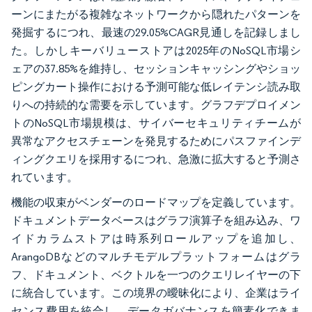
ーンにまたがる複雑なネットワークから隠れたパターンを
発掘するにつれ、最速の29.05%CAGR見通しを記録しまし
た。しかしキーバリューストアは2025年のNoSQL市場シ
ェアの37.85%を維持し、セッションキャッシングやショッ
ピングカート操作における予測可能な低レイテンシ読み取
りへの持続的な需要を示しています。グラフデプロイメン
トのNoSQL市場規模は、サイバーセキュリティチームが
異常なアクセスチェーンを発見するためにパスファインデ
ィングクエリを採用するにつれ、急激に拡大すると予測さ
れています。
機能の収束がベンダーのロードマップを定義しています。
ドキュメントデータベースはグラフ演算子を組み込み、ワ
イドカラムストアは時系列ロールアップを追加し、
ArangoDBなどのマルチモデルプラットフォームはグラ
フ、ドキュメント、ベクトルを一つのクエリレイヤーの下
に統合しています。この境界の曖昧化により、企業はライ
センス費用を統合し、データガバナンスを簡素化できま