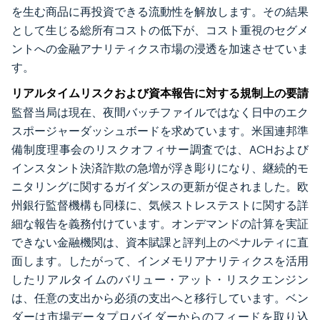
を生む商品に再投資できる流動性を解放します。その結果
として生じる総所有コストの低下が、コスト重視のセグメ
ントへの金融アナリティクス市場の浸透を加速させていま
す。
リアルタイムリスクおよび資本報告に対する規制上の要請
監督当局は現在、夜間バッチファイルではなく日中のエク
スポージャーダッシュボードを求めています。米国連邦準
備制度理事会のリスクオフィサー調査では、ACHおよび
インスタント決済詐欺の急増が浮き彫りになり、継続的モ
ニタリングに関するガイダンスの更新が促されました。欧
州銀行監督機構も同様に、気候ストレステストに関する詳
細な報告を義務付けています。オンデマンドの計算を実証
できない金融機関は、資本賦課と評判上のペナルティに直
面します。したがって、インメモリアナリティクスを活用
したリアルタイムのバリュー・アット・リスクエンジン
は、任意の支出から必須の支出へと移行しています。ベン
ダーは市場データプロバイダーからのフィードを取り込