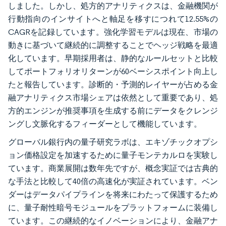
しました。しかし、処方的アナリティクスは、金融機関が
行動指向のインサイトへと軸足を移すにつれて12.55%の
CAGRを記録しています。強化学習モデルは現在、市場の
動きに基づいて継続的に調整することでヘッジ戦略を最適
化しています。早期採用者は、静的なルールセットと比較
してポートフォリオリターンが60ベーシスポイント向上し
たと報告しています。診断的・予測的レイヤーが占める金
融アナリティクス市場シェアは依然として重要であり、処
方的エンジンが推奨事項を生成する前にデータをクレンジ
ングし文脈化するフィーダーとして機能しています。
グローバル銀行内の量子研究ラボは、エキゾチックオプシ
ョン価格設定を加速するために量子モンテカルロを実験し
ています。商業展開は数年先ですが、概念実証では古典的
な手法と比較して40倍の高速化が実証されています。ベン
ダーはデータパイプラインを将来にわたって保護するため
に、量子耐性暗号モジュールをプラットフォームに装備し
ています。この継続的なイノベーションにより、金融アナ