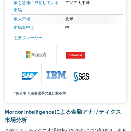
最も急速に成長している
アジア太平洋
市場
最大市場
北米
市場集中度
中
画像 © Mordor Intelligence。再利用にはCC BY 4.0の表示が必要です。
主要プレーヤー
*免責事項:主要選手の並び順不同
Mordor Intelligenceによる金融アナリティクス
市場分析
金融アナリティクス市場規模は2025年に124億9,000万米ド