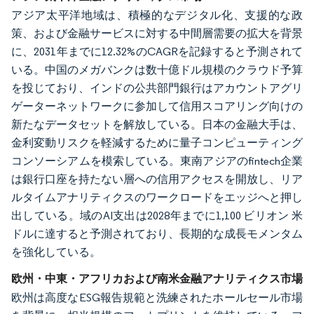
アジア太平洋地域は、積極的なデジタル化、支援的な政
策、および金融サービスに対する中間層需要の拡大を背景
に、2031年までに12.32%のCAGRを記録すると予測されて
いる。中国のメガバンクは数十億ドル規模のクラウド予算
を投じており、インドの公共部門銀行はアカウントアグリ
ゲーターネットワークに参加して信用スコアリング向けの
新たなデータセットを解放している。日本の金融大手は、
金利変動リスクを軽減するために量子コンピューティング
コンソーシアムを模索している。東南アジアのfintech企業
は銀行口座を持たない層への信用アクセスを開放し、リア
ルタイムアナリティクスのワークロードをエッジへと押し
出している。域のAI支出は2028年までに1,100 ビリオン 米
ドルに達すると予測されており、長期的な成長モメンタム
を強化している。
欧州・中東・アフリカおよび南米金融アナリティクス市場
欧州は高度なESG報告規範と洗練されたホールセール市場