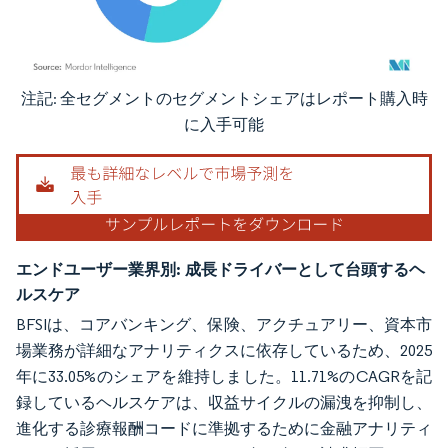
注記: 全セグメントのセグメントシェアはレポート購入時
画像 © Mordor Intelligence。再利用にはCC BY 4.0の表示が必要です。
に入手可能
エンドユーザー業界別:
成長ドライバーとして台頭するヘ
ルスケア
BFSIは、コアバンキング、保険、アクチュアリー、資本市
場業務が詳細なアナリティクスに依存しているため、2025
年に33.05%のシェアを維持しました。11.71%のCAGRを記
録しているヘルスケアは、収益サイクルの漏洩を抑制し、
進化する診療報酬コードに準拠するために金融アナリティ