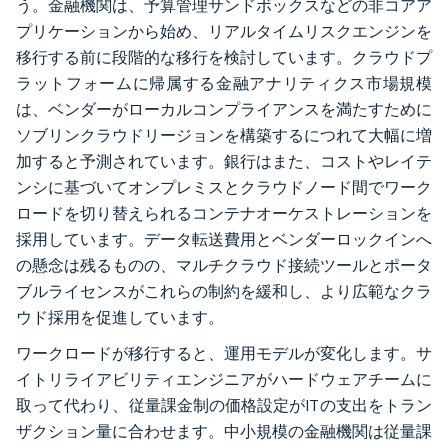
う。金融機関は、予算管理サンドボックスなどの非コアア
プリケーションから始め、リアルタイムリスクエンジンを
移行する前に段階的な移行を検討しています。クラウドプ
ラットフォームに帰属する金融アナリティクス市場規模
は、ベンダーがローカルコンプライアンスを満たすために
ソブリンクラウドリージョンを構築するにつれて大幅に増
加すると予測されています。銀行はまた、コストやレイテ
ンシに基づいてオンプレミスとクラウドノード間でワーク
ロードを切り替えられるコンテナオーケストレーションを
採用しています。データ転送費用とベンダーロックインへ
の懸念は残るものの、マルチクラウド接続ツールとポータ
ブルライセンスがこれらの制約を緩和し、より広範なクラ
ウド採用を促進しています。
ワークロードが移行すると、運用モデルが変化します。サ
イトリライアビリティエンジニアがハードウェアチームに
取って代わり、従量課金制の価格設定がITの支出をトラン
ザクション量に合わせます。中小規模の金融機関は従量課