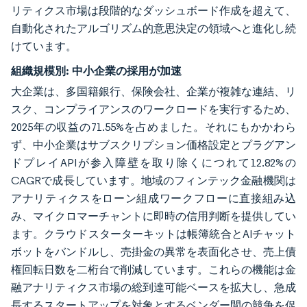
リティクス市場は段階的なダッシュボード作成を超えて、
自動化されたアルゴリズム的意思決定の領域へと進化し続
けています。
組織規模別:
中小企業の採用が加速
大企業は、多国籍銀行、保険会社、企業が複雑な連結、リ
スク、コンプライアンスのワークロードを実行するため、
2025年の収益の71.55%を占めました。それにもかかわら
ず、中小企業はサブスクリプション価格設定とプラグアン
ドプレイAPIが参入障壁を取り除くにつれて12.82%の
CAGRで成長しています。地域のフィンテック金融機関は
アナリティクスをローン組成ワークフローに直接組み込
み、マイクロマーチャントに即時の信用判断を提供してい
ます。クラウドスターターキットは帳簿統合とAIチャット
ボットをバンドルし、売掛金の異常を表面化させ、売上債
権回転日数を二桁台で削減しています。これらの機能は金
融アナリティクス市場の総到達可能ベースを拡大し、急成
長するスタートアップを対象とするベンダー間の競争を促