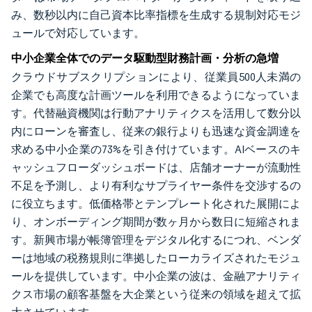
み、数秒以内に自己資本比率指標を生成する規制対応モジ
ュールで対応しています。
中小企業全体でのデータ駆動型財務計画・分析の急増
クラウドサブスクリプションにより、従業員500人未満の
企業でも高度な計画ツールを利用できるようになっていま
す。代替融資機関は行動アナリティクスを活用して数分以
内にローンを審査し、従来の銀行よりも迅速な資金調達を
求める中小企業の73%を引き付けています。AIベースのキ
ャッシュフローダッシュボードは、店舗オーナーが流動性
不足を予測し、より有利なサプライヤー条件を交渉するの
に役立ちます。低価格帯とテンプレート化された展開によ
り、オンボーディング期間が数ヶ月から数日に短縮されま
す。新興市場が帳簿管理をデジタル化するにつれ、ベンダ
ーは地域の税務規則に準拠したローカライズされたモジュ
ールを提供しています。中小企業の波は、金融アナリティ
クス市場の顧客基盤を大企業という従来の領域を超えて拡