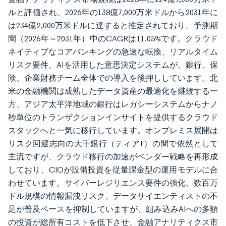
ルと評価され、2026年の138億7,000万米ドルから2031年に
は234億2,000万米ドルに達すると推定されており、予測期
間（2026年～2031年）中のCAGRは11.05%です。クラウド
ネイティブなコアバンキングの急速な転換、リアルタイム
リスク要件、AIを活用した意思決定システムが、銀行、保
険、企業財務チーム全体での導入を後押ししています。北
米の金融機関は成熟したデータ資産の最適化を継続する一
方、アジア太平洋地域の銀行はレガシーシステムからナノ
秒単位のトランザクションインサイトを提供するクラウド
スタックへと一気に移行しています。オンプレミス展開は
リスク回避志向の大手銀行（ティア1）の間で依然として
主流ですが、クラウド移行の加速がベンダー戦略を再形成
しており、CIOが設備投資を従量課金型の運用モデルに合
わせています。サイバーレジリエンス要件の強化、数百万
ドル規模の情報漏洩リスク、データサイエンティストの不
足が普及ペースを抑制していますが、組み込みAIへの多額
の投資が総所有コストを低下させ、金融アナリティクス市