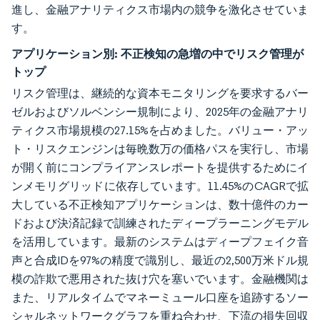
進し、金融アナリティクス市場内の競争を激化させていま
す。
アプリケーション別:
不正検知の急増の中でリスク管理が
トップ
リスク管理は、継続的な資本モニタリングを要求するバー
ゼルおよびソルベンシー規制により、2025年の金融アナリ
ティクス市場規模の27.15%を占めました。バリュー・アッ
ト・リスクエンジンは毎晩数万の価格パスを実行し、市場
が開く前にコンプライアンスレポートを提供するためにイ
ンメモリグリッドに依存しています。11.45%のCAGRで拡
大している不正検知アプリケーションは、数十億件のカー
ドおよび決済記録で訓練されたディープラーニングモデル
を活用しています。最新のシステムはディープフェイク音
声と合成IDを97%の精度で識別し、最近の2,500万米ドル規
模の詐欺で悪用された抜け穴を塞いでいます。金融機関は
また、リアルタイムでマネーミュール口座を追跡するソー
シャルネットワークグラフを重ね合わせ、下流の損失回収