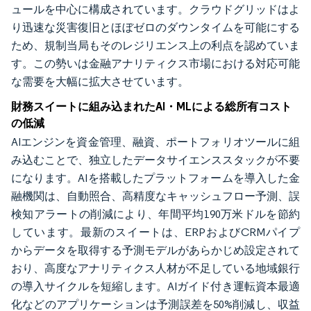
ュールを中心に構成されています。クラウドグリッドはよ
り迅速な災害復旧とほぼゼロのダウンタイムを可能にする
ため、規制当局もそのレジリエンス上の利点を認めていま
す。この勢いは金融アナリティクス市場における対応可能
な需要を大幅に拡大させています。
財務スイートに組み込まれたAI・MLによる総所有コスト
の低減
AIエンジンを資金管理、融資、ポートフォリオツールに組
み込むことで、独立したデータサイエンススタックが不要
になります。AIを搭載したプラットフォームを導入した金
融機関は、自動照合、高精度なキャッシュフロー予測、誤
検知アラートの削減により、年間平均190万米ドルを節約
しています。最新のスイートは、ERPおよびCRMパイプ
からデータを取得する予測モデルがあらかじめ設定されて
おり、高度なアナリティクス人材が不足している地域銀行
の導入サイクルを短縮します。AIガイド付き運転資本最適
化などのアプリケーションは予測誤差を50%削減し、収益