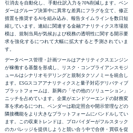
引消去を自動化し、手動仕訳入力を70%削減します。ベン
ダーはグループ決算中に異常な差異にフラグを立て、修正
措置を推奨するAIを組み込み、報告タイムラインを数日短
縮しています。連結に関連する金融アナリティクス市場規
模は、規制当局が気候および税務の透明性に関する開示要
求を強化するにつれて大幅に拡大すると予測されていま
す。
データベース管理・計画ツールはアナリティクスエンジン
が稼働する基盤を形成し、リスク・コンプライアンスモジ
ュールはシナリオモデリングと規制タクソノミーを統合し
ます。ESGスコアアナリティクスと量子対応デリバティブ
プラットフォームは、新興の「その他のソリューション」
ニッチを占めています。企業がエンドツーエンドの財務変
革を求めるにつれ、ベンダーは勘定照合や開示管理などの
隣接機能をより大きなプラットフォームにバンドルしてい
ます。この収束トレンドは、プロバイダーがフルスタック
のカバレッジを提供しようと競い合う中で合併・買収を促