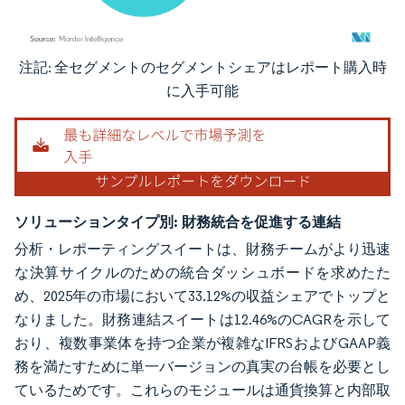
注記: 全セグメントのセグメントシェアはレポート購入時
画像 © Mordor Intelligence。再利用にはCC BY 4.0の表示が必要です。
に入手可能
ソリューションタイプ別:
財務統合を促進する連結
分析・レポーティングスイートは、財務チームがより迅速
な決算サイクルのための統合ダッシュボードを求めたた
め、2025年の市場において33.12%の収益シェアでトップと
なりました。財務連結スイートは12.46%のCAGRを示して
おり、複数事業体を持つ企業が複雑なIFRSおよびGAAP義
務を満たすために単一バージョンの真実の台帳を必要とし
ているためです。これらのモジュールは通貨換算と内部取