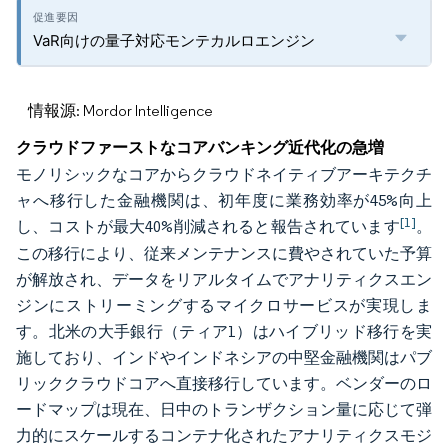
VaR向けの量子対応モンテカルロエンジン
情報源: Mordor Intelligence
クラウドファーストなコアバンキング近代化の急増
モノリシックなコアからクラウドネイティブアーキテクチ
ャへ移行した金融機関は、初年度に業務効率が45%向上
[1]
し、コストが最大40%削減されると報告されています
。
この移行により、従来メンテナンスに費やされていた予算
が解放され、データをリアルタイムでアナリティクスエン
ジンにストリーミングするマイクロサービスが実現しま
す。北米の大手銀行（ティア1）はハイブリッド移行を実
施しており、インドやインドネシアの中堅金融機関はパブ
リッククラウドコアへ直接移行しています。ベンダーのロ
ードマップは現在、日中のトランザクション量に応じて弾
力的にスケールするコンテナ化されたアナリティクスモジ