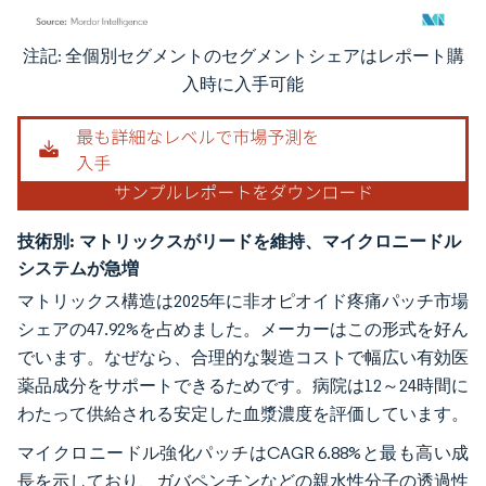
注記: 全個別セグメントのセグメントシェアはレポート購
画像 © Mordor Intelligence。再利用にはCC BY 4.0の表示が必要です。
入時に入手可能
技術別:
マトリックスがリードを維持、マイクロニードル
システムが急増
マトリックス構造は2025年に非オピオイド疼痛パッチ市場
シェアの47.92%を占めました。メーカーはこの形式を好ん
でいます。なぜなら、合理的な製造コストで幅広い有効医
薬品成分をサポートできるためです。病院は12～24時間に
わたって供給される安定した血漿濃度を評価しています。
マイクロニードル強化パッチはCAGR 6.88%と最も高い成
長を示しており、ガバペンチンなどの親水性分子の透過性