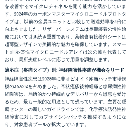
を改善するマイクロチャネルを開く能力を活かしていま
す。2024年のカーボンマスターマイクロニードルプロトタ
イプは、以前の金属ユニットと比較して送達効率を3倍に
向上させました。リザーバーシステムは長期装着の慢性治
療において引き続き重要であり、薬物含有接着剤シートは
超薄型デザインで美観的な魅力を確保しています。スマー
トpH応答性マイクロニードルアレイは次の波を代表して
おり、局所炎症レベルに応じて用量を調整します。
適応症（疼痛タイプ）別:
神経障害性疼痛が機会をリード
神経障害性疾患は2025年に非オピオイド疼痛パッチ市場規
模の36.92%を占めました。帯状疱疹後神経痛と糖尿病性神
経障害は、局所的かつ持続的なデリバリーから恩恵を受け
るため、最も一般的な用途として残っています。主要な腫
瘍センターの新しいガイドラインでは、化学療法誘発性神
経障害に対してカプサイシンパッチを推奨するようにな
り、対象患者プールが拡大しています。