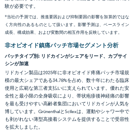
験が必要です。
*当社の予測では、推進要因および抑制要因の影響を加算的ではな
く方向性のあるものとして扱います。影響予測は、ベースライン
成長、構成効果、および変数間の相互作用を反映しています。
非オピオイド鎮痛パッチ市場セグメント分析
パッチタイプ別:
リドカインがシェアをリード、カプサイ
シンが加速
リドカイン製品は2025年に非オピオイド疼痛パッチ市場規
模の最大シェアである34.78%を占め、数十年にわたる臨床
使用と広範な第三者支払いに支えられています。優れた安
全性と最小限の全身吸収により、帯状疱疹後神経痛の影響
を最も受けやすい高齢者集団においてリドカインが人気を
博しています。GrünenthalとScilexは、運動やシャワー中で
も剥がれない薄型高接着システムを提供することで受容性
を拡大しました。