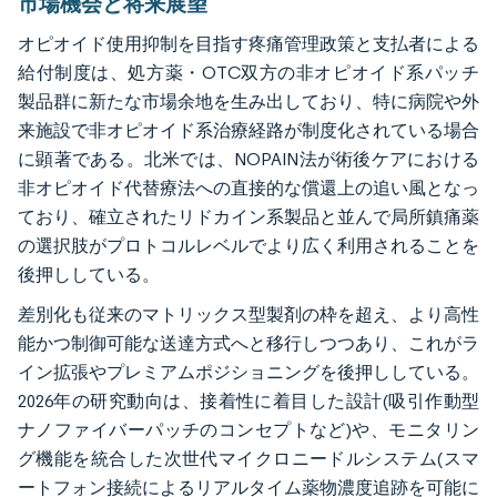
市場機会と将来展望
オピオイド使用抑制を目指す疼痛管理政策と支払者による
給付制度は、処方薬・OTC双方の非オピオイド系パッチ
製品群に新たな市場余地を生み出しており、特に病院や外
来施設で非オピオイド系治療経路が制度化されている場合
に顕著である。北米では、NOPAIN法が術後ケアにおける
非オピオイド代替療法への直接的な償還上の追い風となっ
ており、確立されたリドカイン系製品と並んで局所鎮痛薬
の選択肢がプロトコルレベルでより広く利用されることを
後押ししている。
差別化も従来のマトリックス型製剤の枠を超え、より高性
能かつ制御可能な送達方式へと移行しつつあり、これがラ
イン拡張やプレミアムポジショニングを後押ししている。
2026年の研究動向は、接着性に着目した設計(吸引作動型
ナノファイバーパッチのコンセプトなど)や、モニタリン
グ機能を統合した次世代マイクロニードルシステム(スマ
ートフォン接続によるリアルタイム薬物濃度追跡を可能に