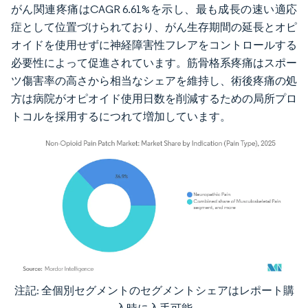
がん関連疼痛はCAGR 6.61%を示し、最も成長の速い適応
症として位置づけられており、がん生存期間の延長とオピ
オイドを使用せずに神経障害性フレアをコントロールする
必要性によって促進されています。筋骨格系疼痛はスポー
ツ傷害率の高さから相当なシェアを維持し、術後疼痛の処
方は病院がオピオイド使用日数を削減するための局所プロ
トコルを採用するにつれて増加しています。
注記: 全個別セグメントのセグメントシェアはレポート購
画像 © Mordor Intelligence。再利用にはCC BY 4.0の表示が必要です。