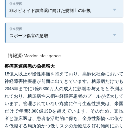
非オピオイド鎮痛薬に向けた規制上の転換
スポーツ傷害の急増
情報源: Mordor Intelligence
疼痛関連疾患の負担増大
15億人以上が慢性疼痛を抱えており、高齢化社会において
神経障害性疾患が前面に出てきています。糖尿病だけでも
2045年までに7億8,300万人の成人に影響を与えると予測さ
れており、糖尿病性末梢神経障害患者のプールが拡大して
います。管理されていない疼痛に伴う生産性損失は、米国
だけで年間3,000億USDを超えています。そのため、支払
者と臨床医は、患者を活動的に保ち、全身性薬物への依存
を低減する局所的かつ低リスクの治療法を好む傾向にあり