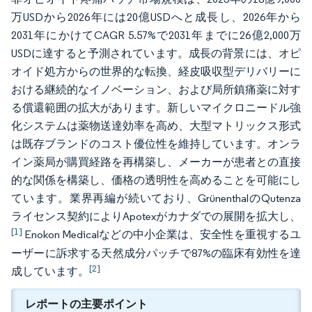
万USDから2026年には20億USDへと成長し、2026年から
2031年にかけてCAGR 5.57%で2031年までに26億2,000万
USDに達すると予測されています。成長の背景には、オピ
オイド処方からの世界的な転換、経皮吸収型デリバリーに
おける継続的なイノベーション、および局所鎮痛薬に対す
る償還範囲の拡大があります。新しいマイクロニードル強
化システムは薬物送達効率を高め、大型マトリックス形式
は既存ブランドのコスト優位性を維持しています。オンラ
イン薬局が購買経路を再構築し、メーカーが患者との直接
的な関係を構築し、価格の透明性を高めることを可能にし
ています。業界再編が続いており、GrünenthalのQutenza
ライセンス契約によりApotexがカナダでの展開を拡大し、
[1]
Enokon Medicalなどの中小企業は、安全性を重視するユ
ーザーに訴求する天然成分パッチで87%の臨床有効性を達
[2]
成しています。
レポートの主要ポイント