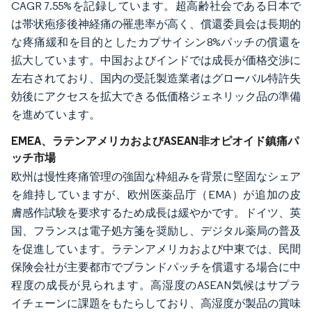
CAGR 7.55%を記録しています。超高齢社会である日本で
は帯状疱疹後神経痛の罹患率が高く、償還委員会は長期的
な疼痛緩和を目的としたカプサイシン8%パッチの償還を
拡大しています。中国およびインドでは成長が価格交渉に
左右されており、国内の受託製造業者はグローバル特許失
効後にアクセスを拡大できる低価格ジェネリック品の準備
を進めています。
EMEA、ラテンアメリカおよびASEAN非オピオイド鎮痛パ
ッチ市場
欧州は慢性疼痛管理の強固な枠組みを背景に堅固なシェア
を維持していますが、欧州医薬品庁（EMA）が追加の皮
膚感作試験を要求するため成長は緩やかです。ドイツ、英
国、フランスは電子処方箋を奨励し、デジタル薬局の普及
を促進しています。ラテンアメリカおよび中東では、民間
保険会社が主要都市でブランドパッチを償還する場合に中
程度の成長が見られます。高湿度のASEAN気候はサプラ
イチェーンに課題をもたらしており、高湿度が製品の賞味