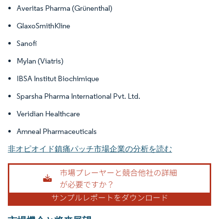
Averitas Pharma (Grünenthal)
GlaxoSmithKline
Sanofi
Mylan (Viatris)
IBSA Institut Biochimique
Sparsha Pharma International Pvt. Ltd.
Veridian Healthcare
Amneal Pharmaceuticals
非オピオイド鎮痛パッチ市場企業の分析を読む