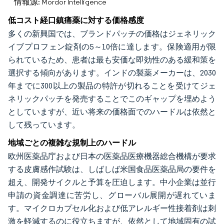
情報源: Mordor Intelligence
低コスト経口鎮痛薬に対する価格感度
多くの新興国では、ブランドパッチの価格はジェネリック
イブプロフェン錠剤の5～10倍に達します。保険適用が限
られているため、患者は最も安価な即効性のある緩和策を
選択する傾向があります。インドの製薬メーカーは、2030
年までに300以上の製品の特許が切れることを受けてジェ
ネリックパッチを発売することでこのギャップを埋めよう
としていますが、近い将来の価格面でのハードルは依然と
して残っています。
地域ごとの複雑な規制上のハードル
欧州医薬品庁および日本の医薬品医療機器総合機構が要求
する皮膚感作試験は、しばしば米国食品医薬品局の要件を
超え、開発サイクルと予算を圧迫します。中小企業は並行
申請の資金調達に苦労し、グローバル展開が遅れていま
す。マイクロカプセル化および低アレルギー性接着剤は刺
激を軽減するのに役立ちますが、依然として地域固有の試