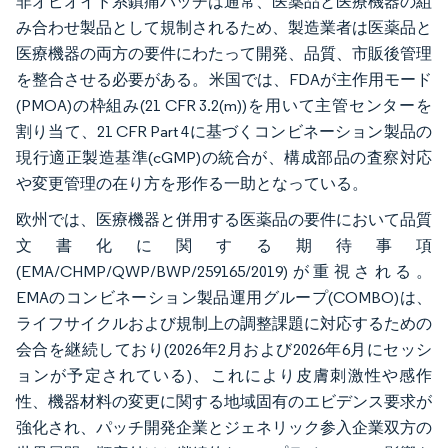
非オピオイド系鎮痛パッチは通常、医薬品と医療機器の組
み合わせ製品として規制されるため、製造業者は医薬品と
医療機器の両方の要件にわたって開発、品質、市販後管理
を整合させる必要がある。米国では、FDAが主作用モード
(PMOA)の枠組み(21 CFR 3.2(m))を用いて主管センターを
割り当て、21 CFR Part 4に基づくコンビネーション製品の
現行適正製造基準(cGMP)の統合が、構成部品の査察対応
や変更管理の在り方を形作る一助となっている。
欧州では、医療機器と併用する医薬品の要件において品質
文書化に関する期待事項
(EMA/CHMP/QWP/BWP/259165/2019)が重視される。
EMAのコンビネーション製品運用グループ(COMBO)は、
ライフサイクルおよび規制上の調整課題に対応するための
会合を継続しており(2026年2月および2026年6月にセッシ
ョンが予定されている)、これにより皮膚刺激性や感作
性、機器材料の変更に関する地域固有のエビデンス要求が
強化され、パッチ開発企業とジェネリック参入企業双方の