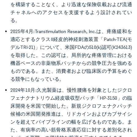
を構築することなく、より迅速な保険収載および流通
チャネルへのアクセスを支援するよう設計されてい
る。
2025年4月:Transtimulation Research, Inc.は、疼痛緩和を
適応とするクラスII経皮的神経刺激装置「Patch-TEA(モ
デルTRI-21)」について、米国FDAの510(k)認可(K243613)
を取得した。この認可は、局所的な疼痛管理における
機器ベースの非薬物系パッチからの競争圧力を強める
ものである。また、消費者および臨床医の予算をめぐ
る競争にもなっている。
2024年10月:久光製薬は、慢性腰痛を対象としたジクロ
フェナクナトリウム経皮吸収型パッチ「HP-3150」の臨
床開発を米国で開始した。新規ジクロフェナクパッチ
候補の米国開発推進は、リドカインおよびカプサイシ
ンを超えてパイプラインの幅を広げるものである。ま
た、有病率の高い筋骨格系適応症に対する差別化され