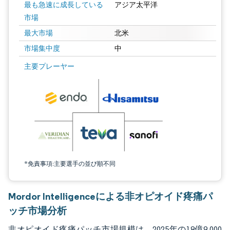
最も急速に成長している
アジア太平洋
市場
最大市場
北米
市場集中度
中
画像 © Mordor Intelligence。再利用にはCC BY 4.0の表示が必要です。
主要プレーヤー
*免責事項:主要選手の並び順不同
Mordor Intelligenceによる非オピオイド疼痛パ
ッチ市場分析
非オピオイド疼痛パッチ市場規模は、2025年の18億9,000