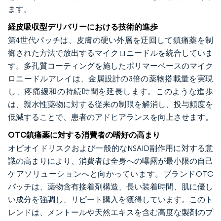
ます。
経皮吸収型デリバリーにおける技術的進歩
第4世代パッチは、皮膚の硬い外層を迂回して鎮痛薬を制
御された方法で放出するマイクロニードルを統合していま
す。多孔質コーティングを施したポリマーベースのマイク
ロニードルアレイは、金属設計の3倍の薬物搭載量を実現
し、疼痛緩和の持続時間を延長します。このような進歩
は、親水性薬物に対する従来の制限を解消し、投与頻度を
低減することで、患者のアドヒアランスを向上させます。
OTC鎮痛薬に対する消費者の嗜好の高まり
オピオイドリスクおよび一般的なNSAID副作用に対する意
識の高まりにより、消費者は全身への曝露が最小限の自己
ケアソリューションへと向かっています。ブランドOTC
パッチは、薬物含有接着剤構造、長い装着時間、肌に優し
い成分を強調し、リピート購入を獲得しています。このト
レンドは、メントールや天然エキスを含む高度な製剤のプ