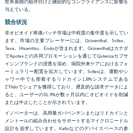
世界展開の順序付けと継続的なコンプライアンスに影響を
与えている。
競合状況
非オピオイド疼痛パッチ市場は中程度の集中度を示してい
ます。市場の主要プレーヤーには、Grünenthal、Scilex、
Teva、Hisamitsu、Endoが含まれます。Grünenthalはカナダ
でApotexとの共同プロモーションを通じてQutenzaカプサ
イシンブランドの浸透を深め、病院外来ケアにおけるフォ
ーミュラリー配置を拡大しています。Scilexは、運動やシ
ャワー中でも密着するリドカイン1.8%システムである
ZTlidoでシェアを獲得しており、遡及的な請求データによ
ると、ユーザーの51.9%が数ヶ月以内にオピオイドを削減
または中止したことが示されています。
イノベーターは、高用量ガバペンチンまたはリドカインと
メントールの組み合わせをサポートするマイクロニードル
設計を追求しています。Kailoなどのデバイスベースの参