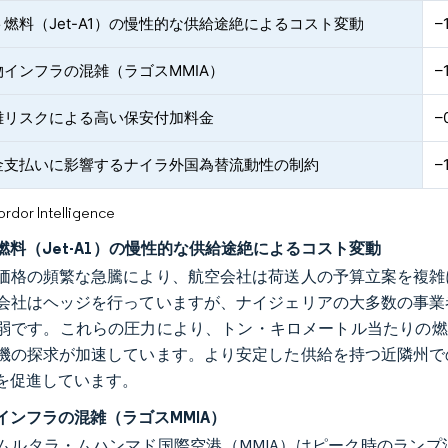
燃料（Jet-A1）の慢性的な供給途絶によるコスト変動
–
物インフラの混雑（ラゴスMMIA）
–
難リスクによる高い保安付加料金
–
金支払いに影響するナイラ外国為替流動性の制約
–
or Intelligence
燃料（Jet-A1）の慢性的な供給途絶によるコスト変動
価格の頻繁な急騰により、航空会社は荷送人の予算立案を複雑
会社はヘッジを行っていますが、ナイジェリアの大多数の事業
弱です。これらの圧力により、トン・キロメートル当たりの燃料消
機の探求が加速しています。より安定した供給を持つ近隣州で
を促進しています。
インフラの混雑（ラゴスMMIA）
ムルタラ・ムハンマド国際空港（MMIA）はピーク時のラン