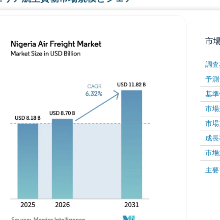
市
調査
予測
基準
市場規
市場規
成長率 
画像 © Mordor Intelligence。再利用にはCC BY 4
市場
画像 ©
主要