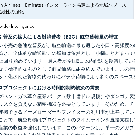
pian Airlines・Emirates インターライン協定による地域ハブ・ス
接続性の強化
or Intelligence
引普及の拡大による対消費者（B2C）航空貨物量の増加
ン小売の急速な普及が、航空輸送に最も適した小口・高頻度の
ると、全体的な輸送能力の増加は依然として小幅にとどまって
上回り始めています。購入者が全国2日以内配送を期待してい
なく標準的なものとして商品価格に組み込んでいます。この行
ット化された貨物の代わりにバラ小荷物により多くのスペース
スプロジェクトにおける時間的制約物流の需要
グベン・ガス革命産業パーク（数十億ドル規模）やダンゴテ製
リスクを負えない精密機器を必要としています。そのため、チ
運搬できるノーズローダー型フレイターの利用率が上昇してい
ことで、航空貨物はプロジェクトのタイムラインを直接支援し
産業の収益を強化しています。このパターンは、単一のメガプ