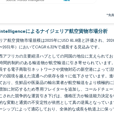
*免
r Intelligenceによるナイジェリア航空貨物市場分析
ア航空貨物市場規模は2025年にUSD 81.8億と評価され、2026年
年〜2031年）においてCAGR 6.32%で成長する見込みです。
西アフリカの主要経済ハブとしての同国の地位に支えられてお
時間的制約のある輸送物が航空輸送に引き寄せられています
長する電子商取引ネットワークや貨物対応の新空港によって活
アの国境を越えた流通への依存を徐々に低下させています。進
ており、生鮮品や医薬品の輸出業者が航空輸送をより積極的に
増加に対応するため専用フレイターを追加し、コールドチェー
こされた競争的な運賃引き下げは、価格圧力が輸送能力決定を
的な変動と通貨の不安定性が依然として真の逆風となっていま
ーシップによって適応しており、全体的な成長を軌道上に保っ