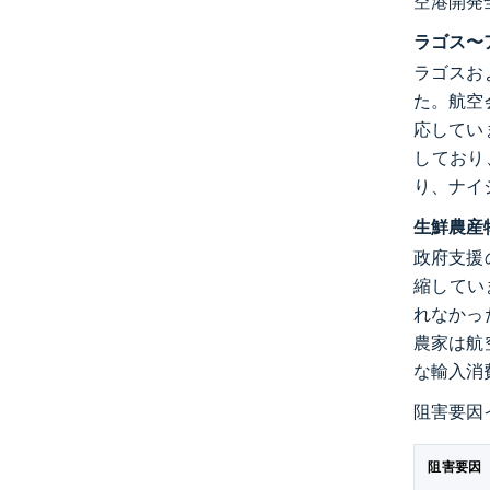
空港開発
ラゴス〜
ラゴスお
た。航空
応してい
しており
り、ナイ
生鮮農産
政府支援
縮してい
れなかっ
農家は航
な輸入消
阻害要因
阻害要因