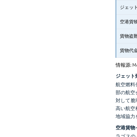
ジェット
空港貨
貨物盗
貨物代
情報源: Mord
ジェット
航空燃料
部の航空
対して脆
高い航空
地域協力
空港貨物
ラゴスの