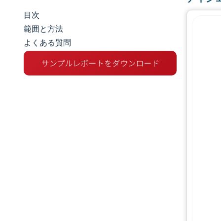
目次
市場規模とシェア
範囲と方法
よくある質問
市場分析
トレンドとインサイト
セグメント分析
地理分析
競争環境
主要プレーヤー
業界の動向