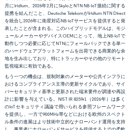
月にIridium、2026年2月にSkyloとNTN NB-IoT接続に関する
提携を結んだこと、Deutsche TelekomがIridium NTN Direct
を統合し2026年に衛星対応NB-IoTサービスを提供すると発
表したことが含まれる。このハイブリッドモデルは、モジ
ュールメーカーやデバイスOEMにとって、地上NB-IoTで
動作しつつ必要に応じてNTNにフォールバックできる単一
のハードウェアプラットフォームを出荷できる商業的な余
地を生み出しており、特にトラッカーやその他のリモート
監視端末に有効である。
もう一つの機会は、規制対象のメーターや公共インフラに
おけるコンプライアンス主導の更新サイクルであり、サイ
バーセキュリティ基準と更新された端末要件が調達や再設
計に影響を与えている。NIST IR 8259r1（2026年）は多く
のIoTセキュリティ議論で用いられる参照フレームワーク
を提供し、一方で900MHz帯などにおける欧州のスペクト
ル条件の進展はより技術中立的なナローバンド運用を支持
し、事業者にナローバンドサービスを提供する上での柔軟