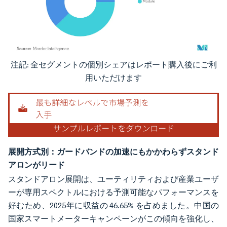
注記: 全セグメントの個別シェアはレポート購入後にご利
画像 © Mordor Intelligence。再利用にはCC BY 4.0の表示が必要です。
用いただけます
展開方式別：ガードバンドの加速にもかかわらずスタンド
アロンがリード
スタンドアロン展開は、ユーティリティおよび産業ユーザ
ーが専用スペクトルにおける予測可能なパフォーマンスを
好むため、2025年に収益の 46.65% を占めました。中国の
国家スマートメーターキャンペーンがこの傾向を強化し、