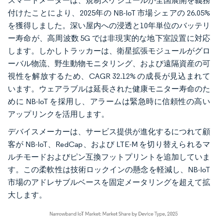
スマートメーターは、規制スケジュールが全国展開を義務
付けたことにより、2025年の NB-IoT 市場シェアの 26.05%
を獲得しました。深い屋内への浸透と10年単位のバッテリ
ー寿命が、高周波数 5G では非現実的な地下室設置に対応
します。しかしトラッカーは、衛星拡張モジュールがグロ
ーバル物流、野生動物モニタリング、および遠隔資産の可
視性を解放するため、CAGR 32.12% の成長が見込まれて
います。ウェアラブルは延長された健康モニター寿命のた
めに NB-IoT を採用し、アラームは緊急時に信頼性の高い
アップリンクを活用します。
デバイスメーカーは、サービス提供が進化するにつれて顧
客が NB-IoT、RedCap、および LTE-M を切り替えられるマ
ルチモードおよびピン互換フットプリントを追加していま
す。この柔軟性は技術ロックインの懸念を軽減し、NB-IoT
市場のアドレサブルベースを固定メータリングを超えて拡
大します。