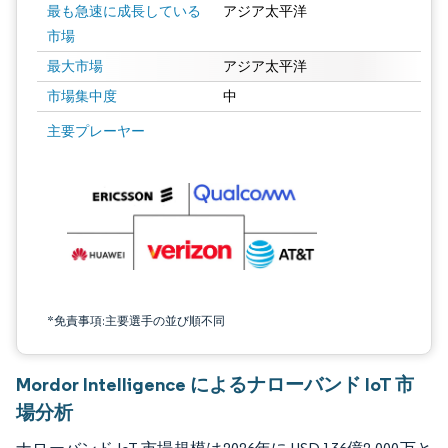
最も急速に成長している
アジア太平洋
市場
最大市場
アジア太平洋
市場集中度
中
画像 © Mordor Intelligence。再利用にはCC BY 4.0の表示が必要です。
主要プレーヤー
*免責事項:主要選手の並び順不同
Mordor Intelligence によるナローバンド IoT 市
場分析