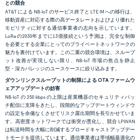
との競合
AT&T による NB-IoT のサービス終了と LTE-M への移行は、
移動資産に対応する際の高データレートおよびより優れた
モビリティに対する通信事業者の志向を示しています。
LoRa の2030年までに13億接続という予測は、完全な制御
を必要とする企業にとってのプライベートネットワークの
魅力を裏付けています。この二重の競合環境は、スループ
ット改善が実現しない限り、NB-IoT 市場の焦点を静止
型・深カバレッジのユースケースに絞り込みます。
ダウンリンクスループットの制限による OTA ファームウ
ェアアップデートの妨害
NB-IoT の 250 kbps の上限は産業機器のセキュリティパッ
チ配信に支障をきたし、段階的なアップデートウィンドウ
の設定を余儀なくさせてリスク露出期間を長引かせていま
す。高密度ネットワークでは衝突が悪化し、競合 LPWAN
は転送時間を大幅に削減するブロードキャストアップデー
トモードを提供しています。通信事業者は帯域幅最適化の