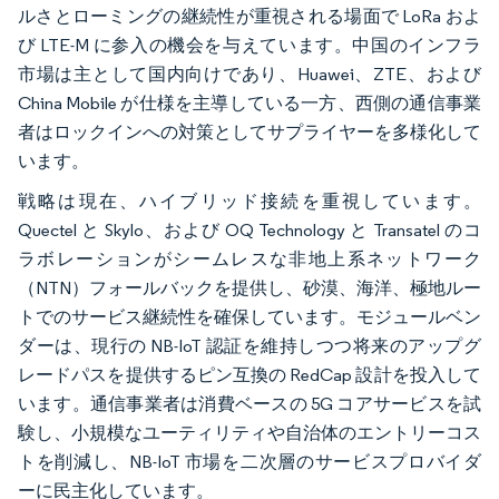
ルさとローミングの継続性が重視される場面で LoRa およ
び LTE-M に参入の機会を与えています。中国のインフラ
市場は主として国内向けであり、Huawei、ZTE、および
China Mobile が仕様を主導している一方、西側の通信事業
者はロックインへの対策としてサプライヤーを多様化して
います。
戦略は現在、ハイブリッド接続を重視しています。
Quectel と Skylo、および OQ Technology と Transatel のコ
ラボレーションがシームレスな非地上系ネットワーク
（NTN）フォールバックを提供し、砂漠、海洋、極地ルー
トでのサービス継続性を確保しています。モジュールベン
ダーは、現行の NB-IoT 認証を維持しつつ将来のアップグ
レードパスを提供するピン互換の RedCap 設計を投入して
います。通信事業者は消費ベースの 5G コアサービスを試
験し、小規模なユーティリティや自治体のエントリーコス
トを削減し、NB-IoT 市場を二次層のサービスプロバイダ
ーに民主化しています。