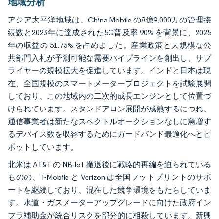
地域分析
アジア太平洋地域は、China Mobile の8億9,000万の管理接
続数と2023年に達成された5G普及率 90% を背景に、2025
年の収益の 51.75% を占めました。産業政策と大規模な公
共部門入札が予測可能な需要パイプラインを創出し、サプ
ライヤーの規模拡大を促進しています。インドと日本は現
在、全国規模のスマートメータープロジェクトを試験展開
しており、この地域内の二次的成長エンジンとして位置づ
けられています。スタンドアロン展開が成熟するにつれ、
通信事業者は新たなスペクトルオークションなしに急増す
るデバイス数を収容するためにガードバンド最適化へとピ
ボットしています。
北米は AT&T の NB-IoT 撤退後に戦略的再編を迫られている
ものの、T-Mobile と Verizon は全国フットプリントのサポ
ートを継続しており、混在した競争環境をもたらしていま
す。水道・ガスメーターアップグレードに向けた政府イン
フラ補助金が統合リスクを部分的に相殺しています。新興