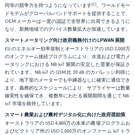
[2]
同等の競争力を持つようになっています
。ワールドモー
ドモデムがグローバルバンドサポートを提供することで、
OEM メーカーは一度の認証で全世界に出荷できるように
なり、新興地域でのデバイス数量拡大が加速しています。
スマートメータリング向け政府義務付けの LPWAN 展開
EU のエネルギー効率規制とオーストラリアの USD 3,000万
のオンファーム接続プログラムにより、水道および電力メ
ータリングにおける NB-IoT 展開の安定した需要が保証さ
れています。NB-IoT の GSM 比 20 dB のカバレッジ利得に
より、地下室のメーターでも中継器なしに確実に通信でき
ます。義務的なスケジュールにより、サプライヤーは数量
確実性を確保でき、複数年にわたる展開期間を通じて NB-
IoT 市場を維持しています。
スマート農業および農村デジタル化に向けた政府奨励策
オーストラリアの USD 4,800万の未来の農場プログラムお
よびビクトリア州の USD 1,000万のオンファーム IoT トラ