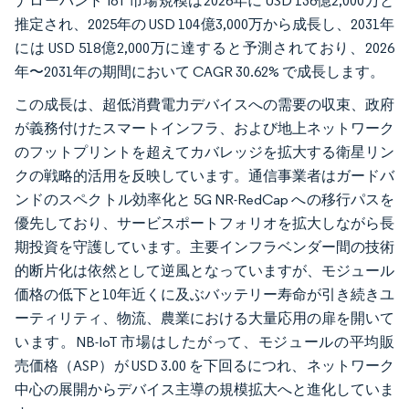
ナローバンド IoT 市場規模は2026年に USD 136億2,000万と
推定され、2025年の USD 104億3,000万から成長し、2031年
には USD 518億2,000万に達すると予測されており、2026
年〜2031年の期間において CAGR 30.62% で成長します。
この成長は、超低消費電力デバイスへの需要の収束、政府
が義務付けたスマートインフラ、および地上ネットワーク
のフットプリントを超えてカバレッジを拡大する衛星リン
クの戦略的活用を反映しています。通信事業者はガードバ
ンドのスペクトル効率化と 5G NR-RedCap への移行パスを
優先しており、サービスポートフォリオを拡大しながら長
期投資を守護しています。主要インフラベンダー間の技術
的断片化は依然として逆風となっていますが、モジュール
価格の低下と10年近くに及ぶバッテリー寿命が引き続きユ
ーティリティ、物流、農業における大量応用の扉を開いて
います。NB-IoT 市場はしたがって、モジュールの平均販
売価格（ASP）が USD 3.00 を下回るにつれ、ネットワーク
中心の展開からデバイス主導の規模拡大へと進化していま