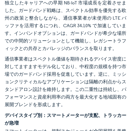
独立したキャリアへの早期 NB-IoT 市場成長を定着させま
した。ガードバンド戦略は、スペクトル効率を優先する欧
州の政策と整合しながら、通信事業者が未使用の LTE バ
ッファを活用するにつれ、CAGR 34.10% で加速していま
す。インバンドオプションは、ガードバンドが希少な場所
での中間的ソリューションとして機能し、レガシートラフ
ィックとの共存とカバレッジのバランスを取ります。
通信事業者はスペクトル価値を期待されるデバイス密度に
対してますますモデル化しており、中程度の規模を持つ市
場でのガードバンド採用を促進しています。逆に、ミッシ
ョンクリティカルなアプリケーションは隔離の利点からス
タンドアロン設計を維持します。この二重性は持続し、パ
フォーマンスと資産利用率の両方を最大化する地域固有の
展開ブレンドを形成します。
デバイスタイプ別：スマートメーターが支配、トラッカー
が急増