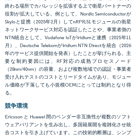
終わる場所でカバレッジを拡張する上で衛星パートナーの
役割が拡大している。例として、Nordic Semiconductorが
Skyloと提携（2025年2月）してnRF9151モジュールの衛星
ネットワークサービス対応を認証したことや、事業者側の
NTN統合として、Vodafone IoTがIridiumと連携（2025年11
月）、Deutsche TelekomがIridium NTN Directを統合（2026
年のサービス提供開始を発表）したことが挙げられる。主
要な制約要因には、RF対応の成熟プロセスノード
（28nm/40nm）の容量、および複数地域での認証・事業者
受け入れテストのコストとリードタイムがあり、モジュー
ル価格が下落しても小規模OEMにとっては制約となり得
る。
競争環境
Ericsson と Huawei 間のベンダー非互換性が複数のソフト
ウェアバリアントを生み出し、多国籍展開を複雑化させ統
合コストを引き上げています。この技術的断層は、シンプ