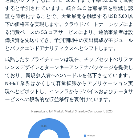
連鎖がシフトするにつれ、2031年まで年率 32.55% で成長
すると予測されています。統合 SoC は部品表を削減し認
証を簡素化することで、大量展開を触媒する USD 3.00 以
下の価格帯を実現します。クラウドパートナーシップによ
る消費ベースの 5G コアサービスにより、通信事業者は設
備投資を先送りでき、予測期間中の支出構成がモジュール
とバックエンドアナリティクスへとシフトします。
成熟したサプライチェーンは現在、チップセットのリファ
レンスデザインとターンキーアンテナパッケージを提供し
ており、新規参入者へのハードルを低下させています。
NB-IoT 業界はかくして容量拡張からアプリケーション実
現へとピボットし、インフラからデバイスおよびデータサ
ービスへの段階的な収益移行を裏付けています。