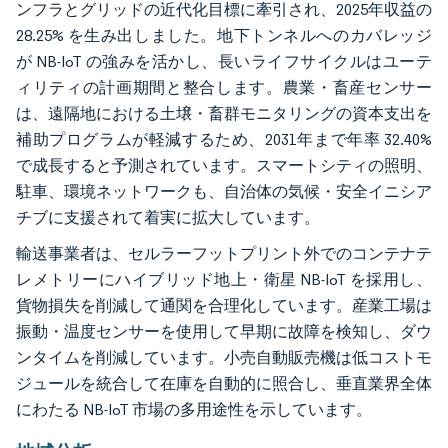
ンフラとグリッドの近代化目標に牽引され、2025年収益の
28.25% を生み出しました。地下トンネルへのカバレッジ
が NB-IoT の強みを活かし、長いライフサイクルはユーテ
ィリティの計画期間と整合します。農業・畜産センサー
は、遠隔地における土壌・畜群モニタリングの資本支出を
補助プログラムが軽減するため、2031年まで年率 32.40%
で成長すると予測されています。スマートシティの照明、
駐車、環境ネットワークも、自治体の気候・安全イニシア
チブに支援されて着実に拡大しています。
輸送事業者は、セルラーフットプリント外でのコンテナテ
レメトリーにハイブリッド地上・衛星 NB-IoT を採用し、
貨物損失を削減して通関を合理化しています。産業工場は
振動・温度センサーを使用して早期に故障を検知し、ダウ
ンタイムを削減しています。小売自動販売機は低コストモ
ジュールを統合して在庫を自動的に照合し、垂直業界全体
にわたる NB-IoT 市場の多用途性を示しています。