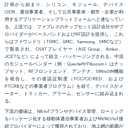
計画から始まり、シリコン、モジュール、デバイス
OEM、通信事業者、そして公共事業体・都市・企業が利
用するアプリケーションプラットフォームへと連なってい
る。上流では、ファブレスのチップセット設計会社やIPプ
ロバイダーがベースバンドおよびRF設計を提供し、これ
らはファウンドリ（TSMC、UMC、Samsung、SMICなど）
で製造され、OSATプレイヤー（ASE Group、Amkor、
JCETなど）によって組立・パッケージングされる。中流
のモジュールベンダー（例：QuectelやFibocom）はチッ
プセット、RFフロントエンド、アンテナ、SIM/eSIM機能
を統合し、その後認証制度（FCC/CE/RED、および
PTCRBなどの事業者プログラム）を経て、デバイスがメ
ーター、トラッカー、アラーム、センサーに組み込まれ
る。
下流の価値は、NB-IoTプランやデバイス管理、ローミング
をパッケージ化する移動体通信事業者およびMVNO/IoT接
続プロバイダーによって獲得されており、地上網の範囲が