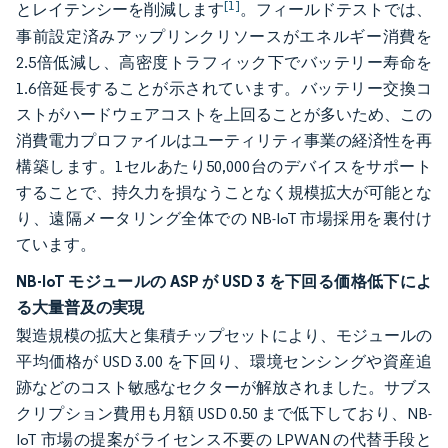
[1]
とレイテンシーを削減します
。フィールドテストでは、
事前設定済みアップリンクリソースがエネルギー消費を
2.5倍低減し、高密度トラフィック下でバッテリー寿命を
1.6倍延長することが示されています。バッテリー交換コ
ストがハードウェアコストを上回ることが多いため、この
消費電力プロファイルはユーティリティ事業の経済性を再
構築します。1セルあたり50,000台のデバイスをサポート
することで、持久力を損なうことなく規模拡大が可能とな
り、遠隔メータリング全体での NB-IoT 市場採用を裏付け
ています。
NB-IoT モジュールの ASP が USD 3 を下回る価格低下によ
る大量普及の実現
製造規模の拡大と集積チップセットにより、モジュールの
平均価格が USD 3.00 を下回り、環境センシングや資産追
跡などのコスト敏感なセクターが解放されました。サブス
クリプション費用も月額 USD 0.50 まで低下しており、NB-
IoT 市場の提案がライセンス不要の LPWAN の代替手段と