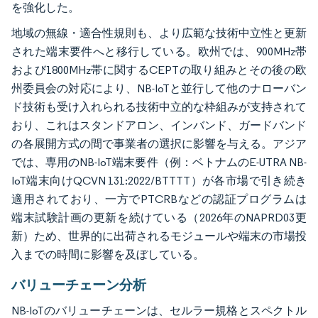
を強化した。
地域の無線・適合性規則も、より広範な技術中立性と更新
された端末要件へと移行している。欧州では、900MHz帯
および1800MHz帯に関するCEPTの取り組みとその後の欧
州委員会の対応により、NB-IoTと並行して他のナローバン
ド技術も受け入れられる技術中立的な枠組みが支持されて
おり、これはスタンドアロン、インバンド、ガードバンド
の各展開方式の間で事業者の選択に影響を与える。アジア
では、専用のNB-IoT端末要件（例：ベトナムのE-UTRA NB-
IoT端末向けQCVN 131:2022/BTTTT）が各市場で引き続き
適用されており、一方でPTCRBなどの認証プログラムは
端末試験計画の更新を続けている（2026年のNAPRD03更
新）ため、世界的に出荷されるモジュールや端末の市場投
入までの時間に影響を及ぼしている。
バリューチェーン分析
NB-IoTのバリューチェーンは、セルラー規格とスペクトル