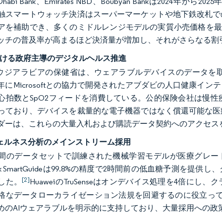
Abu Dhabi Bank、Emirates NBD、Boubyan Bank
触スマートウォッチ決済はスーパーマーケットや地下鉄改札で
アを補助でき、多くのミドルレンジモデルの実質小売価格を最
ッチの普及率が高まるほど決済量が増加し、それがさらなる割
おける政府主導のデジタルヘルス推進
サウジアラビアの保健省は、ウェアラブルデバイスのデータを
25年にMicrosoftとの協力で開発されたアブダビの人口健康
心拍数とSpO2フィードを消費している。公的保険会社は慢
っており、デバイスを裁量的な電子機器ではなく償還可能な医
ダーは、これらの大量入札および購読データ契約へのアクセス
ウェルネス分析のメインストリーム採用
間のデータセットで訓練された機械学習モデルが医療グレード
Chek SmartGuideは99.8%の精度で2時間前の低血糖予
[2]
した。
HuaweiのTruSenseはオンデバイス処理を4倍
格なデータローカライゼーション法規を回避するのに役立ってい
めのAIウェアラブルを明示的に支持しており、大量採用への政