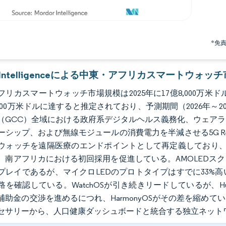
*免
or Intelligenceによる中東・アフリカスマートウォッ
リカスマートウォッチ市場規模は2025年に17億8,000万米ドルと
,000万米ドルに達すると推定されており、予測期間（2026年～2
（GCC）全域における政府系デジタルヘルス義務化、ウェア
ーシップ、および無線モジュールの消費電力を半減させる5G R
ウォッチを遠隔医療のエンドポイントとして再定義しており、
、南アフリカにおける初回採用を促進している。AMOLEDス
プレイであるが、マイクロLEDのプロトタイプはすでに33%
路を確認している。WatchOSが引き続きリードしているが、H
補助金の交渉を進めるにつれ、HarmonyOSがその差を縮め
セサリーから、人口健康ダッシュボードと統合する独立ネット