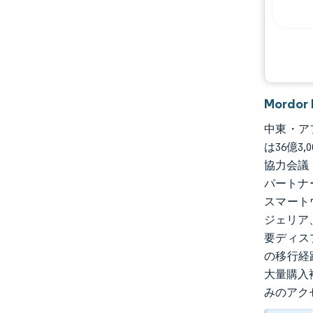
主要プレーヤー
機会と展望
業界の動向
Mord
中東・アフ
は36億3
協力会議
パートナ
スマート
ジェリア
要ディス
の移行経
大量購入
みのアク