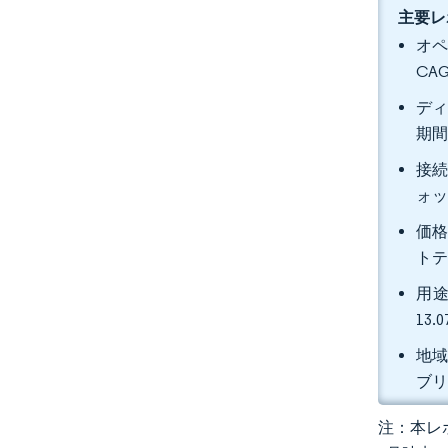
主要レ
オペ
CA
ディ
期間
接続
ォッ
価格
トテ
用途
13
地域
ブ
注：本レポ