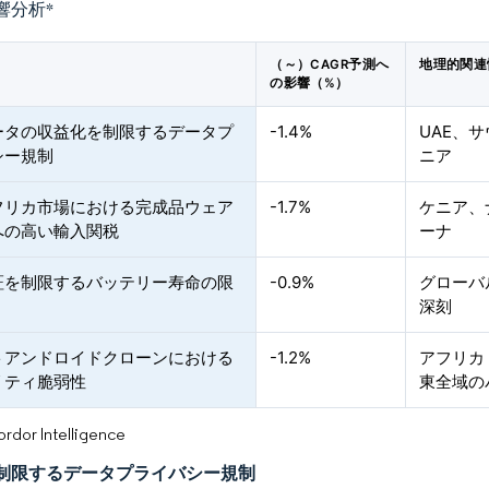
響分析
*
（～）CAGR予測へ
地理的関連
の影響（%）
ータの収益化を制限するデータプ
-1.4%
UAE、
シー規制
ニア
フリカ市場における完成品ウェア
-1.7%
ケニア、
への高い輸入関税
ーナ
証を制限するバッテリー寿命の限
-0.9%
グローバ
深刻
トアンドロイドクローンにおける
-1.2%
アフリカ
リティ脆弱性
東全域の
or Intelligence
制限するデータプライバシー規制