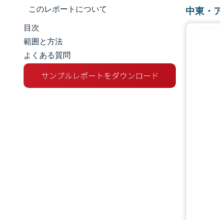
このレポートについて
中東・
目次
市場規模とシェア
範囲と方法
よくある質問
市場分析
トレンドとインサイト
セグメント分析
地理分析
規制環境
バリューチェーン分析
競争環境