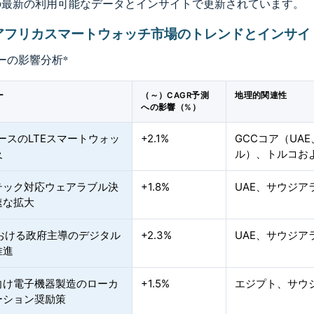
の最新の利用可能なデータとインサイトで更新されています。
アフリカスマートウォッチ市場のトレンドとインサイ
ーの影響分析
*
ー
（～）CAGR予測
地理的関連性
への影響（%）
ベースのLTEスマートウォッ
+2.1%
GCCコア（UA
及
ル）、トルコお
テック対応ウェアラブル決
+1.8%
UAE、サウジ
速な拡大
における政府主導のデジタル
+2.3%
UAE、サウジ
推進
向け電子機器製造のローカ
+1.5%
エジプト、サウ
ーション奨励策