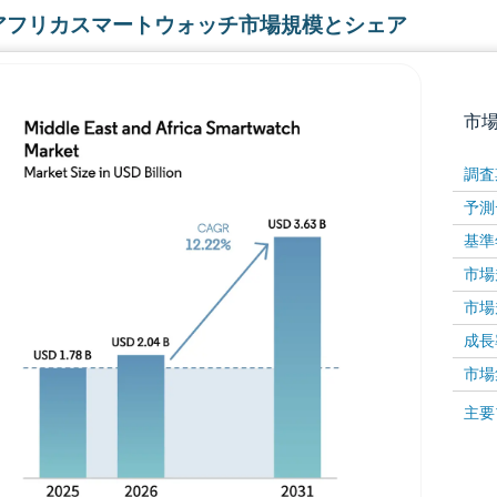
アフリカスマートウォッチ市場規模とシェア
市
調査
予測
基準
市場規
市場規
成長率 
画像 © Mordor Intelligence。再利用にはCC BY 4
市場
画像 ©
主要