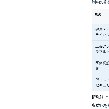
制約の影
制約
健康デ
ライバ
主要ア
ラブル
医療認
界
低コス
セキュ
情報源: Mord
収益化を