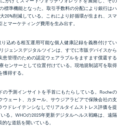
は2024年から2025年にかけてスマートウォッチウォレットを展開し、その
の標準機能となった。取引手数料の分配により銀行はハ
大20%削減している。これにより好循環が生まれ、スマ
引とマーケティング費用を生み出す。
取り込める相互運用可能な個人健康記録を義務付けてい
インテリジェンスデジタルツインは、すでに市販デバイスから
性疾患管理のための認定ウェアラブルをますます償還する
療センサーとして位置付けている。現地規制認可を取得
を獲得する。
の予測インサイトを手首にもたらしている。Rocheの
測を提供し、クウェート、カタール、サウジアラビアで保険会社の支
にし、クラウドレイテンシなしでリアルタイムストレス評価を提
る。WHOの2025年更新デジタルヘルス戦略は、遠隔
策的な道筋を開いている。