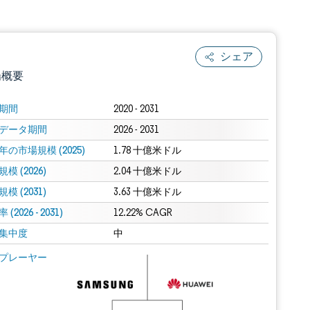
シェア
場概要
期間
2020 - 2031
データ期間
2026 - 2031
年の市場規模 (2025)
1.78 十億米ドル
模 (2026)
2.04 十億米ドル
模 (2031)
3.63 十億米ドル
(2026 - 2031)
.0の表示が必要です。
12.22% CAGR
集中度
中
 Mordor Intelligence。再利用にはCC BY 4.0の表示が必要です。
プレーヤー