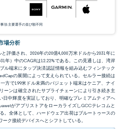
責事項:主要選手の並び順不同
チ市場分析
評価され、2026年の20億4,000万米ドルから2031年に
031年）中のCAGRは12.22%である。この見通しは、湾岸
ラブル端末にタップ決済認証情報を組み込むフィンテック
edCapの展開によって支えられている。セルラー接続は
一方で199米ドル未満のバジェット端末はケニア、ナイ
クリーンは確立されたサプライチェーンにより引き続き主
高い日中輝度を実証しており、明確なプレミアムティアへ
uaweiがアプリストアをローカライズしGCCテレコムと
ている。全体として、ハードウェア出荷はブルートゥースの
ワーク接続デバイスへとシフトしている。