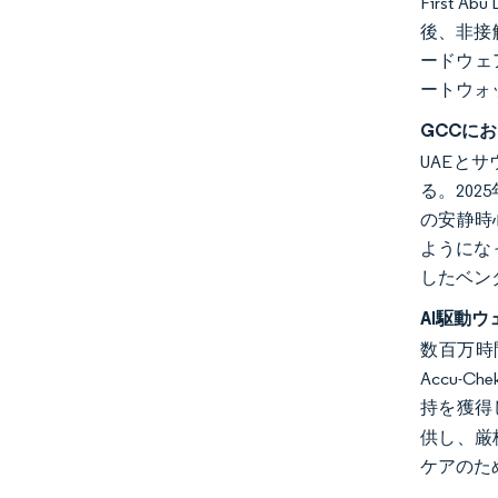
First 
後、非接
ードウェ
ートウォ
GCCに
UAEと
る。20
の安静時
ようにな
したベン
AI駆動
数百万時
Accu-
持を獲得
供し、厳
ケアのた