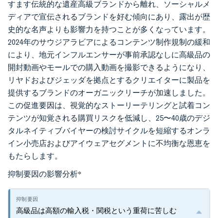
すます伝統的な遺産高級ブランドから離れ、ソーシャルメ
ディアで宣伝されるブランドを好む傾向にあり、露出が歴
史的な名声よりも影響力を持つことが多くなっています。
2024年のサウジアラビアによるコンテンツ制作規制の緩和
により、地元インフルエンサーが事前承認なしに高級品の
開封動画やモールでの購入動画を撮影できるようになり、
リヤドおよびジェッダを拠点とするクリエイターに製品を
提供するブランドのオーガニックリーチが加速しました。
この促進要因は、視覚的なストーリーテリングと試着コン
テンツが知覚される購買リスクを低減し、25〜40歳のデジ
タルネイティブバイヤーの検討サイクルを短縮するオンラ
イン小売店およびアイウェアセグメントに不均衡な恩恵を
もたらします。
抑制要因の影響分析
*
高級品は高額の輸入税・関税という重荷に苦しむ