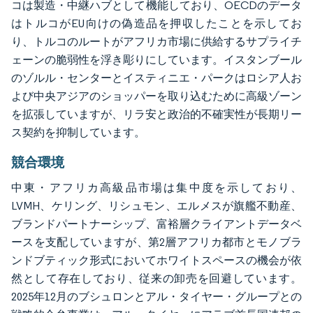
コは製造・中継ハブとして機能しており、OECDのデータ
はトルコがEU向けの偽造品を押収したことを示してお
り、トルコのルートがアフリカ市場に供給するサプライチ
ェーンの脆弱性を浮き彫りにしています。イスタンブール
のゾルル・センターとイスティニエ・パークはロシア人お
よび中央アジアのショッパーを取り込むために高級ゾーン
を拡張していますが、リラ安と政治的不確実性が長期リー
ス契約を抑制しています。
競合環境
中東・アフリカ高級品市場は集中度を示しており、
LVMH、ケリング、リシュモン、エルメスが旗艦不動産、
ブランドパートナーシップ、富裕層クライアントデータベ
ースを支配していますが、第2層アフリカ都市とモノブラ
ンドブティック形式においてホワイトスペースの機会が依
然として存在しており、従来の卸売を回避しています。
2025年12月のブシュロンとアル・タイヤー・グループとの