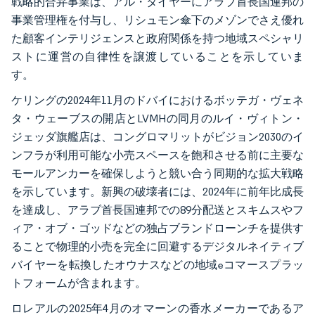
戦略的合弁事業は、アル・タイヤーにアラブ首長国連邦の
事業管理権を付与し、リシュモン傘下のメゾンでさえ優れ
た顧客インテリジェンスと政府関係を持つ地域スペシャリ
ストに運営の自律性を譲渡していることを示していま
す。
ケリングの2024年11月のドバイにおけるボッテガ・ヴェネ
タ・ウェーブスの開店とLVMHの同月のルイ・ヴィトン・
ジェッダ旗艦店は、コングロマリットがビジョン2030のイ
ンフラが利用可能な小売スペースを飽和させる前に主要な
モールアンカーを確保しようと競い合う同期的な拡大戦略
を示しています。新興の破壊者には、2024年に前年比成長
を達成し、アラブ首長国連邦での89分配送とスキムスやフ
ィア・オブ・ゴッドなどの独占ブランドローンチを提供す
ることで物理的小売を完全に回避するデジタルネイティブ
バイヤーを転換したオウナスなどの地域eコマースプラッ
トフォームが含まれます。
ロレアルの2025年4月のオマーンの香水メーカーであるア