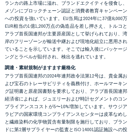
ランカの路上市場に溢れ、ブランドエクイティを侵食し、
メゾンにブロックチェーン認証と消費者教育キャンペーン
への投資を強いています。EU当局は2024年に37億8,000万
EUR相当の1億1,200万点の偽造品を差し押さえ、トルコと
アラブ首長国連邦が主要原産国として挙げられており、湾
岸のフリーゾーンが輸送中継および現地化組立に悪用され
ていることを示しています。そこでは輸入後にパッケージ
ングとラベルが貼付され、検出を逃れています。
調達・素材規制がますます厳格化
アラブ首長国連邦の2024年連邦政令法第12号は、貴金属お
よび宝石のトレーサビリティを義務付け、ホールマーキン
グ証明書と原産国書類を要求しており、アラブ首長国連邦
経済省によれば、ジュエリーおよび時計セグメントのコン
プライアンスコストが5〜10%増加しています。サウジア
ラビアの国家環境コンプライアンスセンターは皮革なめし
と繊維染料の化学物質含有量制限を施行しており、ブラン
ドに第2層サプライヤーの監査とISO 14001認証施設への投