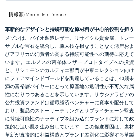
情報源: Mordor Intelligence
革新的なデザインと持続可能な原材料が中心的役割を担う
メゾンは、バイオ製造レザー、リサイクル貴金属、トレー
サブルな宝石を統合し、職人技を損なうことなく湾岸およ
びアフリカの消費者の高まる持続可能性への期待に応えて
います。エルメスの菌糸体レザープロトタイプへの投資
と、リシュモンのカルティエ部門が中東コレクション向け
にフェアマインドゴールドを調達していることは、40歳未
満の富裕層バイヤーにとって原産地の透明性が不可欠な属
性になりつつあることを示しています。サウジアラビアの
公共投資ファンドは循環経済ベンチャーに資本を配分して
おり、製品のストーリーテリングとサプライチェーン監査
に持続可能性のナラティブを組み込むブランドに対して政
策的な追い風を生み出しています。この促進要因は、素材
革新が直接的に利益構造とブランド差別化に影響する革製