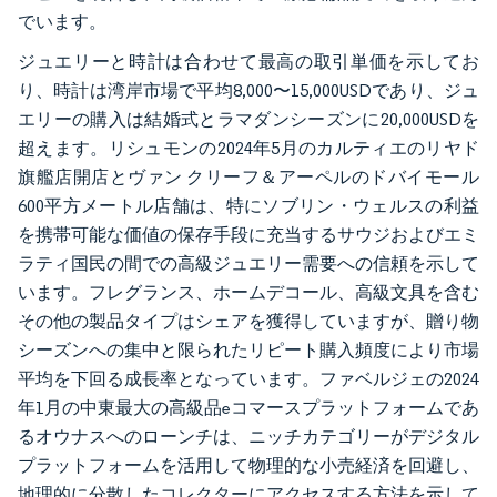
でいます。
ジュエリーと時計は合わせて最高の取引単価を示してお
り、時計は湾岸市場で平均8,000〜15,000USDであり、ジュ
エリーの購入は結婚式とラマダンシーズンに20,000USDを
超えます。リシュモンの2024年5月のカルティエのリヤド
旗艦店開店とヴァン クリーフ＆アーペルのドバイモール
600平方メートル店舗は、特にソブリン・ウェルスの利益
を携帯可能な価値の保存手段に充当するサウジおよびエミ
ラティ国民の間での高級ジュエリー需要への信頼を示して
います。フレグランス、ホームデコール、高級文具を含む
その他の製品タイプはシェアを獲得していますが、贈り物
シーズンへの集中と限られたリピート購入頻度により市場
平均を下回る成長率となっています。ファベルジェの2024
年1月の中東最大の高級品eコマースプラットフォームであ
るオウナスへのローンチは、ニッチカテゴリーがデジタル
プラットフォームを活用して物理的な小売経済を回避し、
地理的に分散したコレクターにアクセスする方法を示して