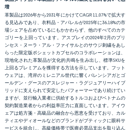
増
革製品は2026年から2031年にかけてCAGR 11.07%で拡大す
る見込みであり、衣料品・アパレルが2025年に36.18%の市
場シェアを占めているにもかかわらず、他のすべてのカテ
ゴリーを上回っています。アスプレイの2024年2月のプリ
ンセス・ヌーラ・アル・ファイサルとのサウジ刺繍をあし
らった限定版ポシェットカプセルのコラボレーションは、
現地化された革製品が文化的共鳴を生み出し、標準SKUを
上回るプレミアムを獲得する方法を示しています。フット
ウェアは、湾岸のミレニアル世代に響くバレンシアガとゴ
ールデン・グースのアスレジャー・ラグジュアリーハイブ
リッドに支えられて安定したパフォーマーであり続けてい
ますが、並行輸入業者に供給するトルコおよびベトナムの
契約製造業者からの利益率圧力に直面しています。アイウ
ェアは処方箋・高級品の融合から恩恵を受けており、カル
ティエやディオールなどのブランドがブティックに眼科サ
ービスを統合し、高級価格帯で医療必需品支出を取り込ん