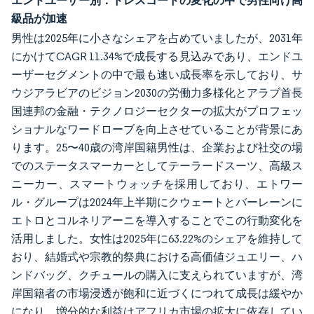
級品が加速
男性は2025年に小さなシェアを占めていましたが、2031年
にかけてCAGR 11.34%で成長する見込みであり、エンドユ
ーザーセグメントの中で最も速い成長率を示しており、サ
ウジアラビアのビジョン2030の労働力多様化とアラブ首長
国連邦の金融・テクノロジーセクターの拡大がプロフェッ
ショナルなワードローブを向上させていることが背景にあ
ります。25〜40歳の湾岸国籍男性は、企業および社交の場
でのステータスマーカーとしてテーラードスーツ、高級ス
ニーカー、スマートウォッチを採用しており、エトワー
ル・グループは2024年上半期にクウェートとバーレーンに
エトロとコルネリアーニを導入することでこの行動変化を
活用しました。女性は2025年に63.22%のシェアを維持して
おり、結婚式や宗教的祭典における高価値ジュエリー、ハ
ンドバッグ、クチュールの購入に支えられていますが、湾
岸国籍者の市場浸透が飽和に近づくにつれて成長は緩やか
になり、増分的な利益はアフリカ市場の拡大に依存してい