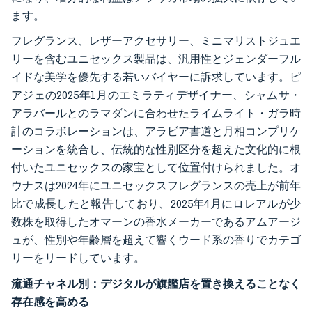
ます。
フレグランス、レザーアクセサリー、ミニマリストジュエ
リーを含むユニセックス製品は、汎用性とジェンダーフル
イドな美学を優先する若いバイヤーに訴求しています。ピ
アジェの2025年1月のエミラティデザイナー、シャムサ・
アラバールとのラマダンに合わせたライムライト・ガラ時
計のコラボレーションは、アラビア書道と月相コンプリケ
ーションを統合し、伝統的な性別区分を超えた文化的に根
付いたユニセックスの家宝として位置付けられました。オ
ウナスは2024年にユニセックスフレグランスの売上が前年
比で成長したと報告しており、2025年4月にロレアルが少
数株を取得したオマーンの香水メーカーであるアムアージ
ュが、性別や年齢層を超えて響くウード系の香りでカテゴ
リーをリードしています。
流通チャネル別：デジタルが旗艦店を置き換えることなく
存在感を高める