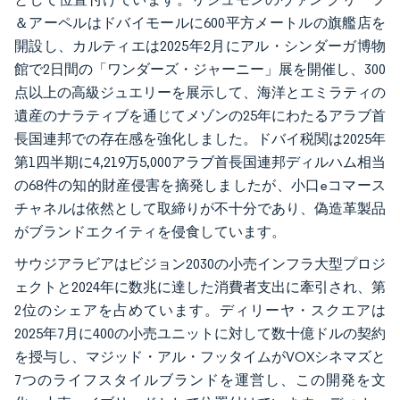
＆アーペルはドバイモールに600平方メートルの旗艦店を
開設し、カルティエは2025年2月にアル・シンダーガ博物
館で2日間の「ワンダーズ・ジャーニー」展を開催し、300
点以上の高級ジュエリーを展示して、海洋とエミラティの
遺産のナラティブを通じてメゾンの25年にわたるアラブ首
長国連邦での存在感を強化しました。ドバイ税関は2025年
第1四半期に4,219万5,000アラブ首長国連邦ディルハム相当
の68件の知的財産侵害を摘発しましたが、小口eコマース
チャネルは依然として取締りが不十分であり、偽造革製品
がブランドエクイティを侵食しています。
サウジアラビアはビジョン2030の小売インフラ大型プロジ
ェクトと2024年に数兆に達した消費者支出に牽引され、第
2位のシェアを占めています。ディリーヤ・スクエアは
2025年7月に400の小売ユニットに対して数十億ドルの契約
を授与し、マジッド・アル・フッタイムがVOXシネマズと
7つのライフスタイルブランドを運営し、この開発を文