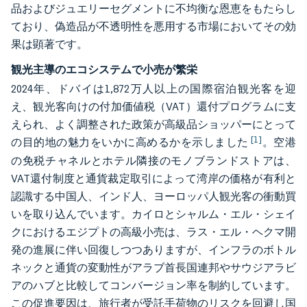
品およびジュエリーセグメントに不均衡な恩恵をもたらし
ており、偽造品が不透明性を悪用する市場においてその効
果は顕著です。
観光主導のエコシステムで小売が繁栄
2024年、ドバイは1,872万人以上の国際宿泊観光客を迎
え、観光客向けの付加価値税（VAT）還付プログラムに支
えられ、よく調整された政策が高級品ショッパーにとって
[1]
の目的地の魅力をいかに高めるかを示しました
。空港
の免税チャネルとホテル隣接のモノブランドストアは、
VAT還付制度と通貨裁定取引によって湾岸の価格が有利と
認識する中国人、インド人、ヨーロッパ人観光客の衝動買
いを取り込んでいます。カイロとシャルム・エル・シェイ
クにおけるエジプトの高級小売は、ラス・エル・ヘクマ開
発の進展に伴い回復しつつありますが、インフラのボトル
ネックと通貨の変動性がアラブ首長国連邦やサウジアラビ
アのハブと比較してコンバージョン率を制約しています。
この促進要因は、旅行者が受託手荷物のリスクを回避し国