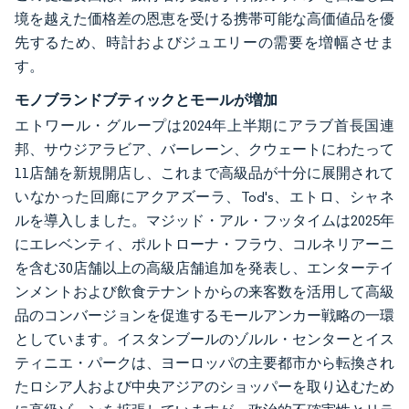
境を越えた価格差の恩恵を受ける携帯可能な高価値品を優
先するため、時計およびジュエリーの需要を増幅させま
す。
モノブランドブティックとモールが増加
エトワール・グループは2024年上半期にアラブ首長国連
邦、サウジアラビア、バーレーン、クウェートにわたって
11店舗を新規開店し、これまで高級品が十分に展開されて
いなかった回廊にアクアズーラ、Tod's、エトロ、シャネ
ルを導入しました。マジッド・アル・フッタイムは2025年
にエレベンティ、ポルトローナ・フラウ、コルネリアーニ
を含む30店舗以上の高級店舗追加を発表し、エンターテイ
ンメントおよび飲食テナントからの来客数を活用して高級
品のコンバージョンを促進するモールアンカー戦略の一環
としています。イスタンブールのゾルル・センターとイス
ティニエ・パークは、ヨーロッパの主要都市から転換され
たロシア人および中央アジアのショッパーを取り込むため