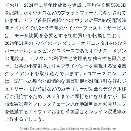
ており、2024年に前年比成長を達成し平均注文額550USD
を記録したオウナスなどのプラットフォームに牽引されて
います。アラブ首長国連邦でのオウナスの平均89分配送時
間とドバイでの2〜3時間のハイパーファスト・サービス
は、モール訪問を必要とする衝動買いを転換しており、
2024年11月のドバイのマンダリン・オリエンタル内のVIP
パーソナルショッピングスペースであるオウナス・メゾン
の開設は、デジタルの利便性と物理的な独占性を融合さ
せ、公共の小売劇場よりもプライバシーを重視する富裕層
クライアントを取り込んでいます。eコマースのシェア
は、認証への懸念と感情的な購買動機が対面取引を好むジ
ュエリーおよび時計などのカテゴリーが完全なデジタル移
行に抵抗するため、2031年までに頭打ちになりますが、拡
張現実試着とブロックチェーン原産地証明書が知覚リスク
を低減するアイウェアおよび革製品はオンライン浸透率が
上昇するでしょう。