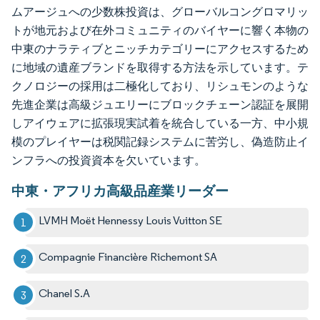
ムアージュへの少数株投資は、グローバルコングロマリッ
トが地元および在外コミュニティのバイヤーに響く本物の
中東のナラティブとニッチカテゴリーにアクセスするため
に地域の遺産ブランドを取得する方法を示しています。テ
クノロジーの採用は二極化しており、リシュモンのような
先進企業は高級ジュエリーにブロックチェーン認証を展開
しアイウェアに拡張現実試着を統合している一方、中小規
模のプレイヤーは税関記録システムに苦労し、偽造防止イ
ンフラへの投資資本を欠いています。
中東・アフリカ高級品産業リーダー
LVMH Moët Hennessy Louis Vuitton SE
Compagnie Financière Richemont SA
Chanel S.A