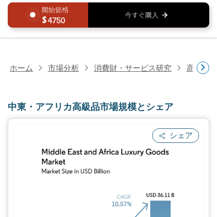
4750
ホーム
市場分析
消費財・サービス研究
高級品
中東・アフリカ高級品市場規模とシェア
シェア