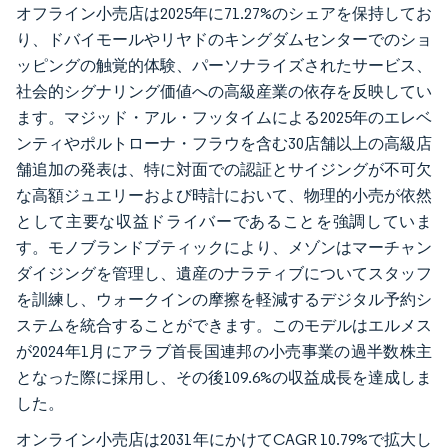
オフライン小売店は2025年に71.27%のシェアを保持してお
り、ドバイモールやリヤドのキングダムセンターでのショ
ッピングの触覚的体験、パーソナライズされたサービス、
社会的シグナリング価値への高級産業の依存を反映してい
ます。マジッド・アル・フッタイムによる2025年のエレベ
ンティやポルトローナ・フラウを含む30店舗以上の高級店
舗追加の発表は、特に対面での認証とサイジングが不可欠
な高額ジュエリーおよび時計において、物理的小売が依然
として主要な収益ドライバーであることを強調していま
す。モノブランドブティックにより、メゾンはマーチャン
ダイジングを管理し、遺産のナラティブについてスタッフ
を訓練し、ウォークインの摩擦を軽減するデジタル予約シ
ステムを統合することができます。このモデルはエルメス
が2024年1月にアラブ首長国連邦の小売事業の過半数株主
となった際に採用し、その後109.6%の収益成長を達成しま
した。
オンライン小売店は2031年にかけてCAGR 10.79%で拡大し