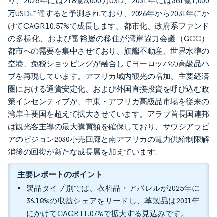
り、2026年には218億5,000万USD、2031年には361億1,000
万USDに達すると予測されており、2026年から2031年にか
けてCAGR 10.57%で成長します。都市化、政府系ファンド
の多様化、および富裕層の移住が湾岸協力会議（GCC）
都市への需要を集中させており、旗艦不動産、世界水準の
空港、免税ショッピングが融合してヨーロッパの高級品ハ
ブを再現しています。アフリカ域内観光の増加、主要経済
圏における通貨安定化、および外国直接投資を呼び込む政
策インセンティブが、中東・アフリカ高級品市場を従来の
湾岸主要国を超えて拡大させています。アラブ首長国連邦
は観光客主導の最大購買額を確保しており、サウジアラビ
アのビジョン2030小売回廊と南アフリカの電力供給制限解
消後の回復が新たな成長層を加えています。
主要レポートのポイント
製品タイプ別では、衣料品・アパレルが2025年に
36.18%の収益シェアをリードし、革製品は2031年
にかけてCAGR 11.07%で拡大する見込みです。