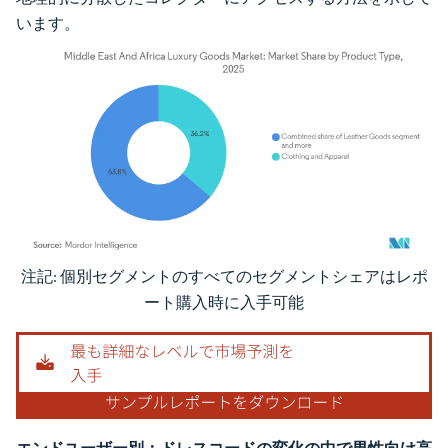
います。
注記: 個別セグメントのすべてのセグメントシェアはレポ
画像 © Mordor Intelligence。再利用にはCC BY 4.0の表示が必要です。
ート購入時に入手可能
エンドユーザー別：ドレスコードの変化の中で男性向け高