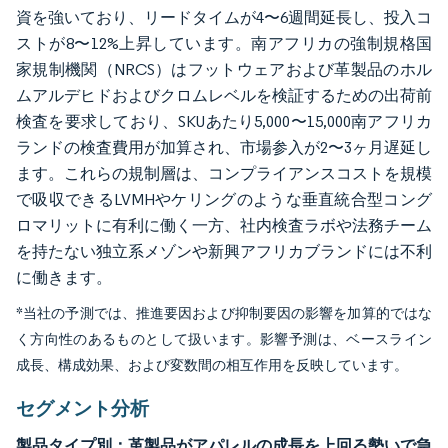
資を強いており、リードタイムが4〜6週間延長し、投入コ
ストが8〜12%上昇しています。南アフリカの強制規格国
家規制機関（NRCS）はフットウェアおよび革製品のホル
ムアルデヒドおよびクロムレベルを検証するための出荷前
検査を要求しており、SKUあたり5,000〜15,000南アフリカ
ランドの検査費用が加算され、市場参入が2〜3ヶ月遅延し
ます。これらの規制層は、コンプライアンスコストを規模
で吸収できるLVMHやケリングのような垂直統合型コング
ロマリットに有利に働く一方、社内検査ラボや法務チーム
を持たない独立系メゾンや新興アフリカブランドには不利
に働きます。
*当社の予測では、推進要因および抑制要因の影響を加算的ではな
く方向性のあるものとして扱います。影響予測は、ベースライン
成長、構成効果、および変数間の相互作用を反映しています。
セグメント分析
製品タイプ別：革製品がアパレルの成長を上回る勢いで急