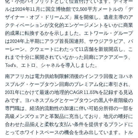
化・小売ハイブリッドとして位置付けています。ディオー
ルは2024年11月に国立博物館で2,500平方メートルの「デ
ザイナー・オブ・ドリームズ」展を開催し、遺産主導のア
クティベーションが文化的エンゲージメントをいかに商業
的成果に転換するかを示しました。エトワール・グループ
は2024年上半期にアラブ首長国連邦、サウジアラビア、バ
ーレーン、クウェートにわたって11店舗を新規開店し、こ
れまで十分に展開されていなかった回廊にアクアズーラ、
Tod's、エトロ、シャネルを導入しました。
南アフリカは電力供給制限解消後のインフラ回復とヨハネ
スブルグ・ケープタウン回廊のプレミアム化に牽引され、
2031年にかけて最速の地理的CAGR 11.03%を記録する見込
みです。ヨハネスブルグとケープタウンの黒人中産階級の
専門職は、経済的流動性の加速に伴い可処分所得の一部を
高級メンズウェアと革製品に充当しており、地元の嗜好に
合わせた品揃えと柔軟な支払い条件を提供するブランドに
とってホワイトスペースの機会を生み出しています。トル