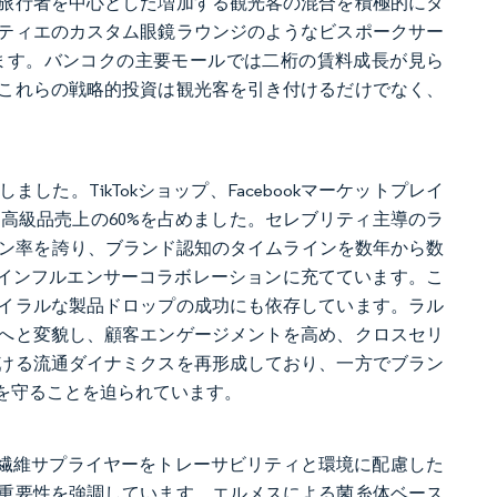
旅行者を中心とした増加する観光客の混合を積極的にタ
ティエのカスタム眼鏡ラウンジのようなビスポークサー
ます。バンコクの主要モールでは二桁の賃料成長が見ら
これらの戦略的投資は観光客を引き付けるだけでなく、
した。TikTokショップ、Facebookマーケットプレイ
イン高級品売上の60%を占めました。セレブリティ主導のラ
ョン率を誇り、ブランド認知のタイムラインを数年から数
をインフルエンサーコラボレーションに充てています。こ
イラルな製品ドロップの成功にも依存しています。ラル
へと変貌し、顧客エンゲージメントを高め、クロスセリ
ける流通ダイナミクスを再形成しており、一方でブラン
を守ることを迫られています。
皮革・繊維サプライヤーをトレーサビリティと環境に配慮した
重要性を強調しています。エルメスによる菌糸体ベース