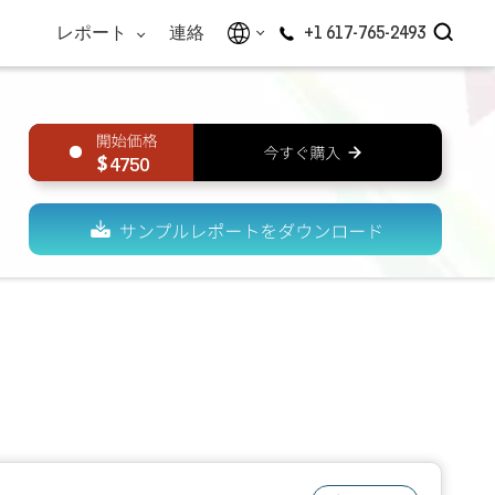
レポート
連絡
+1 617-765-2493
4750