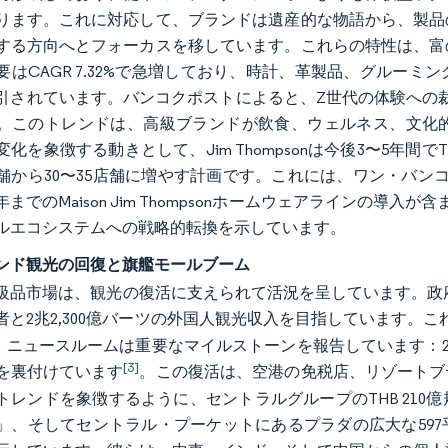
ります。これに対応して、ブランドは遺産的な物語から、製品
する方向へとフォーカスを移しています。これらの特性は、富
要はCAGR 7.32%で急増しており、時計、革製品、グルー
引されています。バンコクポストによると、Z世代の体験への裁量支出
。このトレンドは、高級ブランドが飲食、ウェルネス、文化
化を象徴する動きとして、Jim Thompsonは今後3〜5年間でTHB
店舗から30〜35店舗に増やす計画です。これには、ワン・バン
6年までのMaison Jim Thompsonホームウェアライン
ルエコシステムへの戦略的転換を示しています。
ンド観光の回復と旗艦モールブーム
級品市場は、観光の復活に支えられて活況を呈しています。政府は
者と2兆2,300億バーツの外国人観光収入を目指しています。こ
T）ニュースルームは重要なマイルストーンを報告しています：20
[3]
を裏付けています
。この復活は、空港の免税店、リゾートブ
トレンドを象徴するように、セントラルグループのTHB 21
」、そしてセントラル・プーケットにあるプラダの広大な59