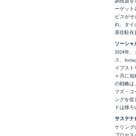
調投資を
ーゲット
ビスがそ
れ、タイ
居住駐在
ソーシャ
2024年
ス、In
イブスト
ヶ月に短
の戦略は
フズ・コ
ングを促
ドは移ろ
サステナ
ケリング
プロセス