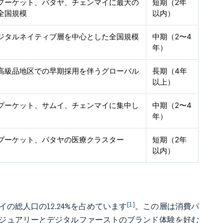
プーケット、パタヤ、チェンマイに最大の
短期（2年
全国規模
以内）
ジタルネイティブ層を中心とした全国規模
中期（2〜4
年）
高級品地区での早期採用を伴うグローバル
長期（4年
以上）
プーケット、サムイ、チェンマイに集中し
中期（2〜4
年）
プーケット、パタヤの医療クラスター
短期（2年
以内）
[1]
イの総人口の12.24%を占めています
。この層は消費パ
ジュアリーとデジタルファーストのブランド体験を好む