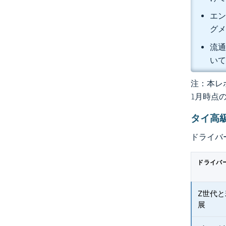
エン
グ
流通
いて
注：本レポ
1月時点
タイ高
ドライバ
ドライバ
Z世代
展