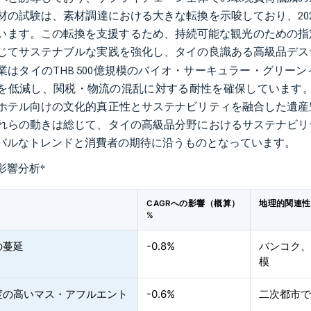
材の試験は、素材調達における大きな転換を示唆しており、20
います。この転換を支援するため、持続可能な観光のための指定
じてサステナブルな実践を強化し、タイの良識ある高級品デス
業はタイのTHB 500億規模のバイオ・サーキュラー・グリ
を低減し、関税・物流の混乱に対する耐性を確保しています。Ji
ホテル向けの文化的真正性とサステナビリティを融合した遺産
れらの動きは総じて、タイの高級品分野におけるサステナビリ
バルなトレンドと消費者の期待に沿うものとなっています。
影響分析
*
CAGRへの影響（概算）
地理的関連性
%
の蔓延
-0.8%
バンコク
模
度の高いマス・アフルエント
-0.6%
二次都市