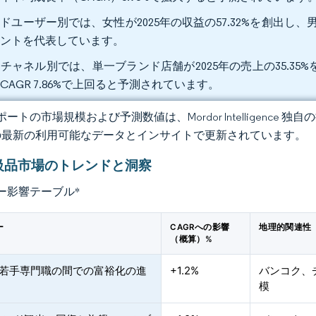
ドユーザー別では、女性が2025年の収益の57.32%を創出し、男性
メントを代表しています。
チャネル別では、単一ブランド店舗が2025年の売上の35.3
CAGR 7.86%で上回ると予測されています。
ートの市場規模および予測数値は、Mordor Intelligence
の最新の利用可能なデータとインサイトで更新されています。
級品市場のトレンドと洞察
ー影響テーブル
*
ー
CAGRへの影響
地理的関連性
（概算）%
と若手専門職の間での富裕化の進
+1.2%
バンコク、
模