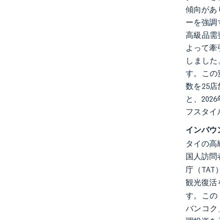
傾向があ
ーを強調
高級品需
よって牽
しました
す。この変
数を25
と、202
フスタイ
インバウ
タイの高
国人訪問
庁（TA
観光復活
す。この
バンコク