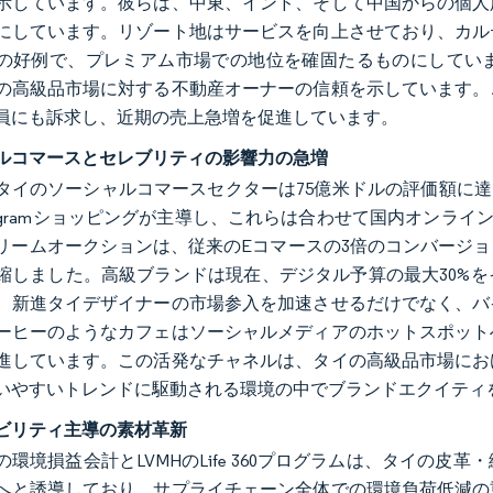
示しています。彼らは、中東、インド、そして中国からの個人
にしています。リゾート地はサービスを向上させており、カル
の好例で、プレミアム市場での地位を確固たるものにしてい
の高級品市場に対する不動産オーナーの信頼を示しています。
員にも訴求し、近期の売上急増を促進しています。
ルコマースとセレブリティの影響力の急増
、タイのソーシャルコマースセクターは75億米ドルの評価額に達しま
stagramショッピングが主導し、これらは合わせて国内オンラ
リームオークションは、従来のEコマースの3倍のコンバージ
縮しました。高級ブランドは現在、デジタル予算の最大30%
、新進タイデザイナーの市場参入を加速させるだけでなく、バ
ーヒーのようなカフェはソーシャルメディアのホットスポット
進しています。この活発なチャネルは、タイの高級品市場にお
いやすいトレンドに駆動される環境の中でブランドエクイティ
ビリティ主導の素材革新
の環境損益会計とLVMHのLife 360プログラムは、タイの
へと誘導しており、サプライチェーン全体での環境負荷低減の