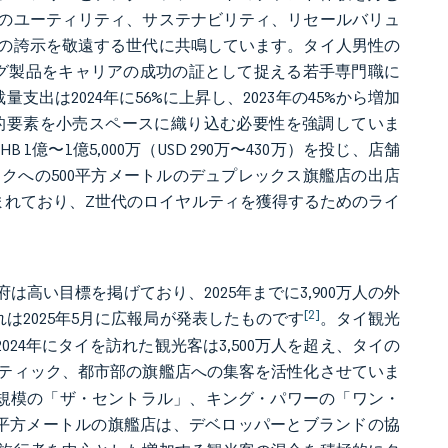
のユーティリティ、サステナビリティ、リセールバリュ
の誇示を敬遠する世代に共鳴しています。タイ人男性の
ミング製品をキャリアの成功の証として捉える若手専門職に
は2024年に56%に上昇し、2023年の45%から増加
的要素を小売スペースに織り込む必要性を強調していま
 1億〜1億5,000万（USD 290万〜430万）を投じ、店舗
コクへの500平方メートルのデュプレックス旗艦店の出店
の導入が含まれており、Z世代のロイヤルティを獲得するためのライ
高い目標を掲げており、2025年までに3,900万人の外
[2]
れは2025年5月に広報局が発表したものです
。タイ観光
24年にタイを訪れた観光客は3,500万人を超え、タイの
ティック、都市部の旗艦店への集客を活性化させていま
0億規模の「ザ・セントラル」、キング・パワーの「ワン・
7平方メートルの旗艦店は、デベロッパーとブランドの協