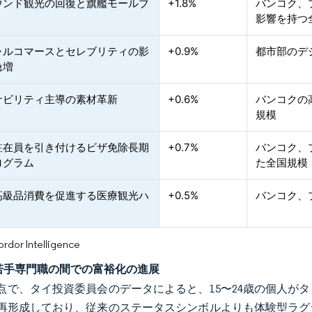
ウンド観光の回復と旗艦モールブ
+1.8%
バンコク、
影響を持つ
ャルコマースとセレブリティの影
+0.9%
都市部のデ
急増
ナビリティ主導の素材革新
+0.6%
バンコクの
規模
駐在員を引き付けるビザ免除長期
+0.7%
バンコク、
ログラム
た全国規模
高級品消費を促進する医療観光ハ
+0.5%
バンコク、
or Intelligence
若手専門職の間での富裕化の進展
年時点で、タイ投資委員会のデータによると、15〜24歳の個人がタ
再形成しており、従来のステータスシンボルよりも体験型ラグ