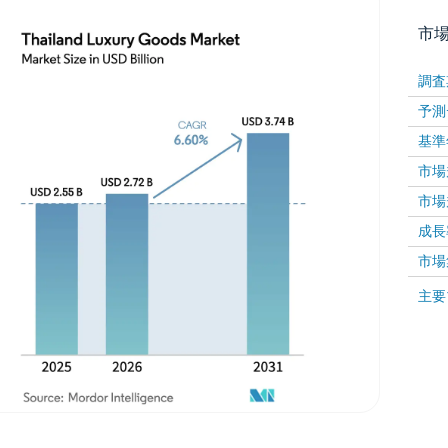
市
調査
予測
基準
市場規
市場規
成長率 
画像 © Mordor Intelligence。再利用にはCC BY 4
市場
画像 ©
主要