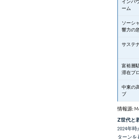
インバ
ーム
ソーシ
響力の
サステ
富裕層
滞在プ
中東の
ブ
情報源: Mord
Z世代と
2024
ターンを