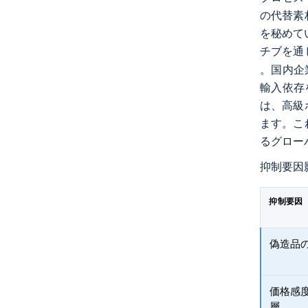
の代替素
を秘めて
チブを通
。国内企
輸入依存
は、高級
ます。こ
るグロー
抑制要因
抑制要因
偽造品
価格感
層