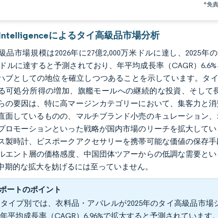
*免
r Intelligenceによるタイ高級品市場分析
品市場規模は2026年に27億2,000万米ドルに達し、2025年の
0万米ドルに達すると予測されており、年平均成長率（CAGR）6
ハブとしての地位を確立しつつあることを示しています。タイ
る可処分所得の増加、旗艦モールへの継続的な投資、そして
らの要因は、特に高マージンカテゴリーにおいて、集客力と消
直面しているものの、マルチブランド小売のキュレーション、
プロモーションといった戦略が国内市場のリーチを拡大してい
ス製時計、ビスポークアクセサリーを携帯可能な価値の保存手
ルエント層の価格感度、中国団体ツアーからの低調な需要とい
中期的な拡大を妨げるには至っていません。
ポートのポイント
タイプ別では、衣料品・アパレルが2025年のタイ高級品市場シェ
年平均成長率（CAGR）6.96%で拡大すると予測されています