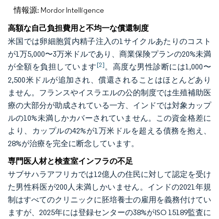
情報源: Mordor Intelligence
高額な自己負担費用と不均一な償還制度
米国では卵細胞質内精子注入の1サイクルあたりのコスト
が1万5,000〜3万米ドルであり、商業保険プランの20%未満
[2]
が全額を負担しています
。高度な男性診断には1,000〜
2,500米ドルが追加され、償還されることはほとんどあり
ません。フランスやイスラエルの公的制度では生殖補助医
療の大部分が助成されている一方、インドでは対象カップ
ルの10%未満しかカバーされていません。この資金格差に
より、カップルの42%が1万米ドルを超える債務を抱え、
28%が治療を完全に断念しています。
専門医人材と検査室インフラの不足
サブサハラアフリカでは12億人の住民に対して認定を受け
た男性科医が200人未満しかいません。インドの2021年規
制はすべてのクリニックに胚培養士の雇用を義務付けてい
ますが、2025年には登録センターの38%がISO 15189監査に