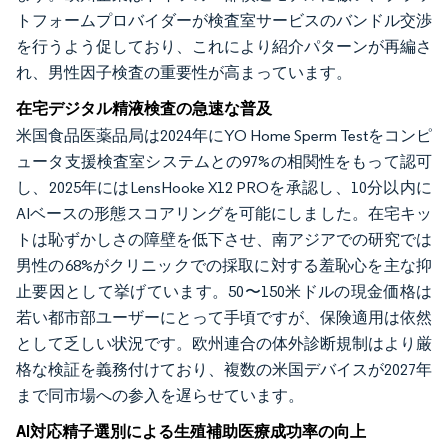
トフォームプロバイダーが検査室サービスのバンドル交渉
を行うよう促しており、これにより紹介パターンが再編さ
れ、男性因子検査の重要性が高まっています。
在宅デジタル精液検査の急速な普及
米国食品医薬品局は2024年にYO Home Sperm Testをコンピ
ュータ支援検査室システムとの97%の相関性をもって認可
し、2025年にはLensHooke X12 PROを承認し、10分以内に
AIベースの形態スコアリングを可能にしました。在宅キッ
トは恥ずかしさの障壁を低下させ、南アジアでの研究では
男性の68%がクリニックでの採取に対する羞恥心を主な抑
止要因として挙げています。50〜150米ドルの現金価格は
若い都市部ユーザーにとって手頃ですが、保険適用は依然
として乏しい状況です。欧州連合の体外診断規制はより厳
格な検証を義務付けており、複数の米国デバイスが2027年
まで同市場への参入を遅らせています。
AI対応精子選別による生殖補助医療成功率の向上