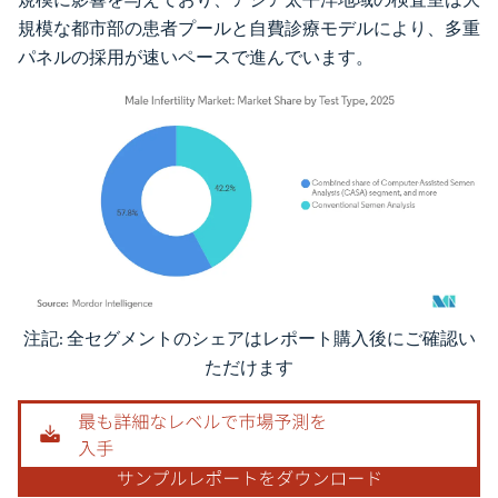
規模な都市部の患者プールと自費診療モデルにより、多重
パネルの採用が速いペースで進んでいます。
注記: 全セグメントのシェアはレポート購入後にご確認い
画像 © Mordor Intelligence。再利用にはCC BY 4.0の表示が必要です。
ただけます