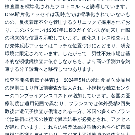
検査室を標準化されたプロトコルへと誘導しています。
DNA断片化アッセイは現時点では標準化されていないも
のの、反復着床不全を管理するクリニックで採用されてお
り、このパターンは2027年にISOガイダンスが到来した際
の将来的な償還を示唆しています。酸化ストレス検査およ
び先体反応アッセイはニッチな位置づけにとどまり、研究
環境に限定されています。したがって、男性不妊市場は基
本的な顕微鏡検査に依存しながらも、より高い予測力を約
束する分子診断へと移行しつつあります。
検査室開発遺伝子検査は、2024年5月の米国食品医薬品局
の規則により市販前審査が拡大され、小規模な独立センタ
ーのコンプライアンスコストが増加しています。各国の医
療制度は適用範囲で異なり、フランスでは体外受精2回失
敗後に遺伝子検査が償還される一方、米国の多くのプラン
では最初に従来の検査で異常結果が必要とされ、アクセス
が遅れています。これらの格差は高度診断の男性不妊市場
規模に影響を与えており、アジア太平洋地域の検査室は大