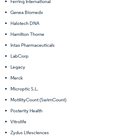
Ferring International
Genea Biomedx
Halotech DNA
Hamilton Thorne
Intas Pharmaceuticals
LabCorp
Legacy
Merck
Microptic S.L.
MotilityCount (SwimCount)
Posterity Health
Vitrolife
Zydus Lifesciences