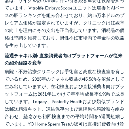
器は、サイクル数の増加に伴い引き続き重要な役割を担っ
ています。Vitrolife EmbryoScopeユニットは培養とAIベー
スの胚ランキングを組み合わせており、約15万米ドルのプ
レミアム価格が設定されていますが、クリニックは妊娠率
の向上を理由にその支出を正当化しています。消耗品の価
格は堅調を維持しており、男性不妊市場内で年金型の収益
を生み出しています。
流通チャネル別:
直接消費者向けプラットフォームが従来
の紹介経路を変革
病院・不妊治療クリニックは手術室と高度な検査室を有し
ているため、2025年のチャネル収益の45.56%を依然として
生み出していますが、在宅検査および直接消費者向けプラ
ットフォームは2031年にかけて年平均成長率6.98%で成長
しています。Legacy、Posterity Healthおよび類似ブランド
は郵送精液キット、凍結保存および遠隔男性科診察を組み
合わせ、懸念から初回検査までの平均時間を6週間短縮し
ています。YO Home Sperm Testの認可は直接消費者向け診