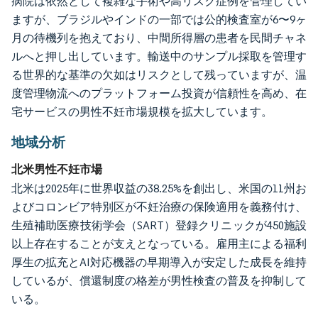
病院は依然として複雑な手術や高リスク症例を管理してい
ますが、ブラジルやインドの一部では公的検査室が6〜9ヶ
月の待機列を抱えており、中間所得層の患者を民間チャネ
ルへと押し出しています。輸送中のサンプル採取を管理す
る世界的な基準の欠如はリスクとして残っていますが、温
度管理物流へのプラットフォーム投資が信頼性を高め、在
宅サービスの男性不妊市場規模を拡大しています。
地域分析
北米男性不妊市場
北米は2025年に世界収益の38.25%を創出し、米国の11州お
よびコロンビア特別区が不妊治療の保険適用を義務付け、
生殖補助医療技術学会（SART）登録クリニックが450施設
以上存在することが支えとなっている。雇用主による福利
厚生の拡充とAI対応機器の早期導入が安定した成長を維持
しているが、償還制度の格差が男性検査の普及を抑制して
いる。