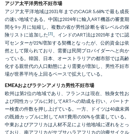
アジア太平洋男性不妊市場
アジア太平洋地域は2031年までのCAGR 5.68%で最も成長
の速い地域である。中国は2024年に輸入ART機器の審査期
間を9ヶ月に短縮し、複数の省が男性診断を省レベルの保
[3]
険リストに追加した
。インドのART法は2025年までに認
可センターが22%増加する契機となったが、公的資金は依
然として限られており、需要は民間プロバイダーへと向か
っている。韓国、日本、オーストラリアの都市部では高齢
化する親世代の人口動態により需要が増加し、男性不妊市
場が世界平均を上回るペースで拡大している。
EMEAおよびラテンアメリカ男性不妊市場
欧州は第2位の地域であり、フランスは現在、独身女性お
よび同性カップルに対してARTへの助成を行い、パートナ
ー検査の件数を押し上げている。一方、ドイツは40歳未満
の既婚カップルに対してART費用の50%を償還している。
中東およびアフリカは人材不足により他地域に遅れをとっ
ており、南アフリカがサブサハラアフリカの治療サイクル