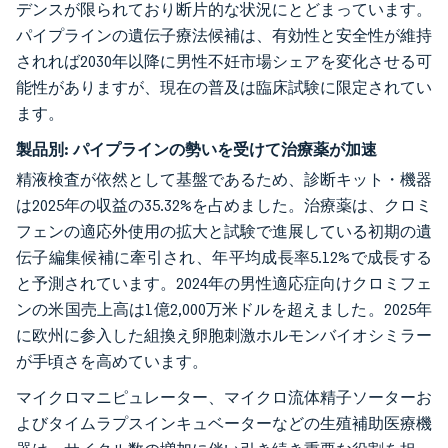
デンスが限られており断片的な状況にとどまっています。
パイプラインの遺伝子療法候補は、有効性と安全性が維持
されれば2030年以降に男性不妊市場シェアを変化させる可
能性がありますが、現在の普及は臨床試験に限定されてい
ます。
製品別:
パイプラインの勢いを受けて治療薬が加速
精液検査が依然として基盤であるため、診断キット・機器
は2025年の収益の35.32%を占めました。治療薬は、クロミ
フェンの適応外使用の拡大と試験で進展している初期の遺
伝子編集候補に牽引され、年平均成長率5.12%で成長する
と予測されています。2024年の男性適応症向けクロミフェ
ンの米国売上高は1億2,000万米ドルを超えました。2025年
に欧州に参入した組換え卵胞刺激ホルモンバイオシミラー
が手頃さを高めています。
マイクロマニピュレーター、マイクロ流体精子ソーターお
よびタイムラプスインキュベーターなどの生殖補助医療機