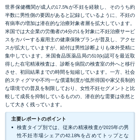
世界保健機関が成人の17.5%が不妊を経験し、そのうち約
半数に男性側の要因があると記録しているように、不妊の
有病率の増加は潜在的な治療対象者層を拡大しています。
米国では大企業の労働者の4分の1を対象に不妊治療サービ
スをカバーする雇用主の健康保険プランが普及し、アクセ
スが拡大していますが、給付は男性診断よりも体外受精に
集中しています。米国食品医薬品局の510(k)認可を最近取
得した在宅精液検査は、診断を病院の検査室の外へと移行
させ、初回結果までの時間を短縮しています。一方、社会
的スティグマや不均一な償還制度が低所得国や家父長制的
な環境での普及を制限しており、女性不妊セグメントと比
較して成長を抑制しているものの、潜在的な需要は依然と
して大きく残っています。
主要レポートのポイント
検査タイプ別では、従来の精液検査が2025年の男
性不妊市場シェアの42.18%を占めてトップとな