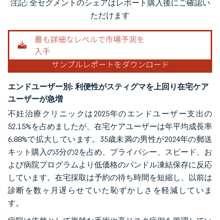
注記: 全セグメントのシェアはレポート購入後にご確認い
画像 © Mordor Intelligence。再利用にはCC BY 4.0の表示が必要です。
ただけます
エンドユーザー別:
利便性がスティグマを上回り在宅ケア
ユーザーが急増
不妊治療クリニックは2025年のエンドユーザー支出の
52.15%を占めましたが、在宅ケアユーザーは年平均成長率
6.88%で拡大しています。35歳未満の男性が2024年の郵送
キット購入の3分の2を占め、プライバシー、スピード、お
よび病院プログラムより低価格のバンドル凍結保存に反応
しています。在宅採取は予約の待ち時間を短縮し、以前は
診断を数ヶ月遅らせていた恥ずかしさを軽減していま
す。