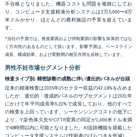
不合格となりました。機器コストも問題を複雑にしてお
り、コンピュータ支援精液分析システムは2万5,000〜8万
米ドルかかり、ほとんどの農村施設の予算を超えていま
す。
*当社の予測では、推進要因および抑制要因の影響を加算的ではな
く方向性のあるものとして扱います。影響予測は、ベースライン
成長、構成効果、および変数間の相互作用を反映しています。
男性不妊市場セグメント分析
検査タイプ別:
精密診断の成熟に伴い遺伝的パネルが台頭
従来の精液検査は2025年のセクター収益の42.18%を占めま
したが、遺伝的・後成的パネルのサブセグメントは2031年
にかけて年平均成長率5.22%で成長しており、他のすべて
の検査を上回っています。シーケンシングコストの低下に
より、Y染色体欠失やCFTR変異の同定が1,000米ドル未満
で48時間以内に可能となりました。AI追跡機能を搭載した
コンピュータ支援システムは技術者のばらつきを低減し、