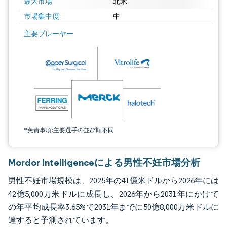
最大市場
北米
市場集中度
中
画像 © Mordor Intelligence。再利用にはCC BY 4.0の表示が必要です。
主要プレーヤー
*免責事項:主要選手の並び順不同
Mordor Intelligenceによる男性不妊市場分析
男性不妊市場規模は、2025年の41億米ドルから2026年には
42億5,000万米ドルに成長し、2026年から2031年にかけて
の年平均成長率3.65%で2031年までに50億8,000万米ドルに
達すると予測されています。