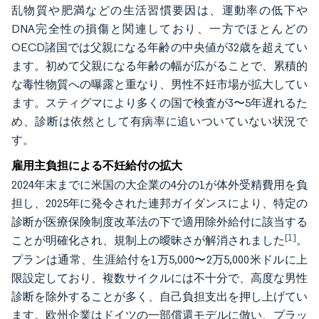
乱物質や肥満などの生活習慣要因は、運動率の低下や
DNA完全性の損傷と関連しており、一方でほとんどの
OECD諸国では父親になる年齢の中央値が32歳を超えてい
ます。初めて父親になる年齢の幅が広がることで、累積的
な毒性物質への曝露と重なり、男性不妊市場が拡大してい
ます。スティグマにより多くの国で検査が3〜5年遅れるた
め、診断は依然として有病率に追いついていない状況で
す。
雇用主負担による不妊給付の拡大
2024年末までに米国の大企業の4分の1が体外受精費用を負
担し、2025年に発令された連邦ガイダンスにより、特定の
診断が医療保険制度改革法の下で適用除外給付に該当する
[1]
ことが明確化され、規制上の曖昧さが解消されました
。
プランは通常、生涯給付を1万5,000〜2万5,000米ドルに上
限設定しており、複数サイクルには不十分で、高度な男性
診断を除外することが多く、自己負担支出を押し上げてい
ます。欧州企業はドイツの一部償還モデルに倣い、プラッ