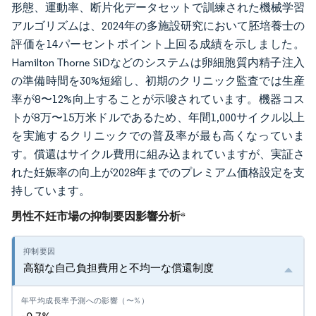
形態、運動率、断片化データセットで訓練された機械学習
アルゴリズムは、2024年の多施設研究において胚培養士の
評価を14パーセントポイント上回る成績を示しました。
Hamilton Thorne SiDなどのシステムは卵細胞質内精子注入
の準備時間を30%短縮し、初期のクリニック監査では生産
率が8〜12%向上することが示唆されています。機器コス
トが8万〜15万米ドルであるため、年間1,000サイクル以上
を実施するクリニックでの普及率が最も高くなっていま
す。償還はサイクル費用に組み込まれていますが、実証さ
れた妊娠率の向上が2028年までのプレミアム価格設定を支
持しています。
男性不妊市場の抑制要因影響分析
*
高額な自己負担費用と不均一な償還制度