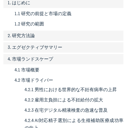
1. はじめに
1.1 研究の前提と市場の定義
1.2 研究の範囲
2. 研究方法論
3. エグゼクティブサマリー
4. 市場ランドスケープ
4.1 市場概要
4.2 市場ドライバー
4.2.1 男性における世界的な不妊有病率の上昇
4.2.2 雇用主負担による不妊給付の拡大
4.2.3 在宅デジタル精液検査の急速な普及
4.2.4 AI対応精子選別による生殖補助医療成功率
の向上