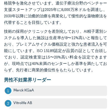
格競争を激化させています。遺伝子療法分野のベンチャー
支援スタートアップは2025年に8,000万米ドルを調達し、
2030年以降に治癒的治療を商業化して慢性的な薬物療法を
代替することを目指しています。
技術の採用がクリニックを差別化しており、AI精子選別シ
ステムを導入した施設は生産率が8〜12%高いと報告して
おり、プレミアムサイクル価格設定と強力な患者流入を可
能にしています。ISO 15189認定が品質の証として台頭し
ており、認定検査室は15〜20%高い料金を設定できます
が、現時点では40%未満のセンターしか基準を満たしてお
らず、先行者に商業的優位性をもたらしています。
男性不妊業界リーダー
Merck KGaA
Vitrolife AB