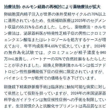
治療法別:
ホルモン経路の再検討により薬物療法が拡大
卵細胞質内精子注入が世界の体外受精サイクルの70%以上
に適用されているため、生殖補助医療は2025年のセグメン
ト収益の55.21%を占めました。しかし、薬物療法・ホルモ
ン療法は、泌尿器科医が特発性乏精子症の男性にクロミフ
ェンクエン酸塩またはレトロゾールを処方するケースが増
えており、年平均成長率4.65%で拡大しています。2024年
の無作為化試験では、クロミフェンが精子濃度を840
万/mL改善し、パートナーの32%で自然妊娠をもたらした
ことが示されました。組換え卵胞刺激ホルモンは低ゴナド
トロピン性性腺機能低下症の症例に限定されていますが、
バイオシミラーが欧州での価格を引き下げています。
顕微鏡下精索静脈瘤手術は臨床的に触知可能な病変に対し
て依然として役割を担っていますが、2024年の米国泌尿器
科学会ガイドラインは無症候性症例への手術を制限してい
ます。生活習慣介入と抗酸化サプリメントは高品質なエビ