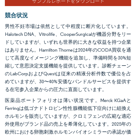
競合状況
男性不妊市場は依然として中程度に断片化しています。
Halotech DNA、Vitrolife、CooperSurgicalが機器分野をリー
ドしていますが、いずれも世界的に大きな収益を持つ企業
はありません。Hamilton Thorneは2024年のCODA買収を通
じて高度なイメージング機能を追加し、準備時間を30%短
縮して意思決定支援機能を提供しています。診断チェーン
のLabCorpおよびQuestは従来の精液分析件数で優位を占
めていますが、30〜40%安価なバンドルサービスを提供す
る在宅参入企業からの圧力に直面しています。
医薬品ポートフォリオは薄い状況です。Merck KGaAと
Ferringは低ゴナドトロピン性性腺機能低下症向けに組換え
ホルモンを販売していますが、クロミフェンの広範な適応
外使用がブランド品の売上を希薄化しています。2025年の
欧州における卵胞刺激ホルモンバイオシミラーの承認が価