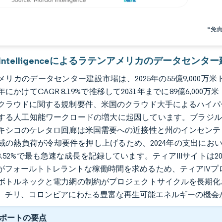
*免
or Intelligenceによるラテンアメリカのデータセン
リカのデータセンター建設市場は、2025年の55億9,000万米ドル
1年にかけてCAGR 8.19%で推移して2031年までに89億6
クラウドに関する規制要件、米国のクラウド大手によるハイパ
する人工知能ワークロードの増大に起因しています。ブラジルは
キシコのケレタロ回廊は米国需要への近接性と州のインセンテ
域の熱負荷が冷却要件を押し上げるため、2024年の支出において
 8.52%で最も急速な成長を記録しています。ティアIIIサイト
がフォールトトレラントな稼働時間を求めるため、ティアIVプロジ
ボトルネックと電力網の制約がプロジェクトサイクルを長期化
、チリ、コロンビアにわたる豊富な再生可能エネルギーの機会
ポートの要点