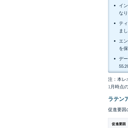
イン
な
ティ
ま
エン
を
デー
55
注：本レポ
1月時点
ラテン
促進要因
促進要因