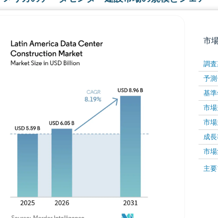
市
調査
予測
基準
市場規
市場規
成長率 
画像 © Mordor Intelligence。再利用にはCC BY 4
市場
画像 ©
主要