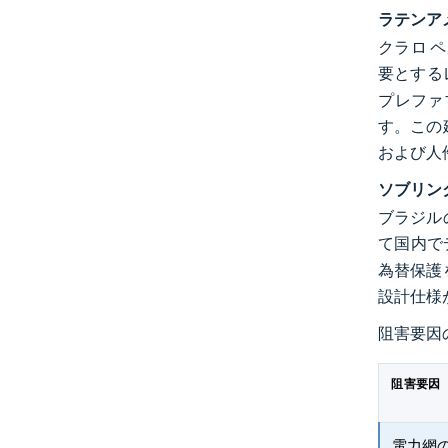
ラテンア
クラロ ペ
要とする
プレファ
す。この
および人
ソブリン
ブラジル
て国内で
為替保護
設計仕様
阻害要因
阻害要因
電力網