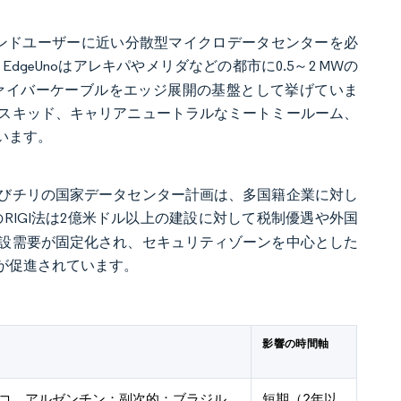
要
おり、エンドユーザーに近い分散型マイクロデータセンターを必
]
EdgeUnoはアレキパやメリダなどの都市に0.5～2 MWの
ァイバーケーブルをエッジ展開の基盤として挙げていま
スキッド、キャリアニュートラルなミートミールーム、
います。
びチリの国家データセンター計画は、多国籍企業に対し
RIGI法は2億米ドル以上の建設に対して税制優遇や外国
設需要が固定化され、セキュリティゾーンを中心とした
が促進されています。
影響の時間軸
コ、アルゼンチン；副次的：ブラジル、
短期（2年以