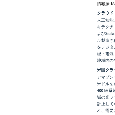
情報源: Mord
クラウド
人工知能
キテクチ
よびSc
ル製造され
をデジタ
械・電気
地域内の
米国クラ
アマゾン
米ドルを
400 
域の光フ
計上して
れ、需要