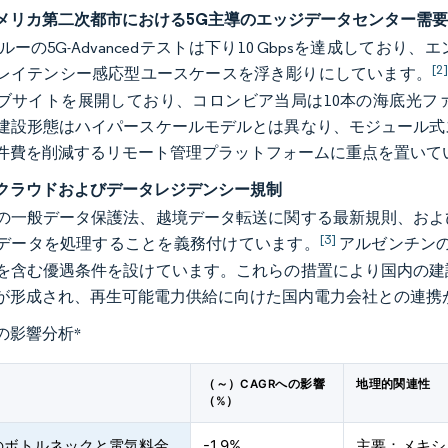
メリカ第二次都市における5G主導のエッジデータセンター需
ルーの5G-Advancedテストは下り10 Gbpsを達成して
[2
レイテンシー感応型ユースケースを浮き彫りにしています。
ブサイトを展開しており、コロンビア当局は10本の海底光フ
建設形態はハイパースケールモデルとは異なり、モジュール式
件費を削減するリモート管理プラットフォームに重点を置いて
クラウドおよびデータレジデンシー規制
の一般データ保護法、越境データ転送に関する最新規則、およ
[3]
データを処理することを義務付けています。
アルゼンチンの
を含む優遇条件を設けています。これらの措置により国内の建
が形成され、再生可能電力供給に向けた国内電力会社との連携
の影響分析
*
（～）CAGRへの影響
地理的関連性
（%）
のボトルネックと電気料金
-1.9%
主要：メキシ