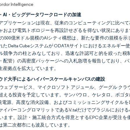
or Intelligence
・AI・ビッグデータワークロードの加速
アプリケーションは現在、従来のコンピューティングに比べて
ャおよび電気トポロジーを再設計せざるを得ない状況にありま
alaの500億米ドル規模のAIシティ構想は、新たな要件の規模を
たDelta Cubeシステムが ODATAサイトにおけるエネル
ル競争力の柱とみなしており、迅速な許認可と的を絞った税制
・配管）の高密度パッケージへの入札急増を報告しており、バ
生産拠点を拡大しています。
ウド大手によるハイパースケールキャンパスの建設
 ウェブ サービス、マイクロソフト アジュール、グーグル クラウ
超える投資を予定しています。サンパウロ、ケレタロ、ボゴタ
kV系統電源、高度な消火設備、およびコミッショニングサイクル
ァイバーコングロマリットであるV.talだけでブラジルにおけ
います。設計・施工統合方式を得意とするEPC企業が受注を
は第二次都市にも波及しています。