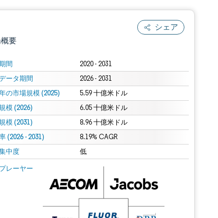
シェア
場概要
期間
2020 - 2031
データ期間
2026 - 2031
年の市場規模 (2025)
5.59 十億米ドル
模 (2026)
6.05 十億米ドル
模 (2031)
8.96 十億米ドル
(2026 - 2031)
.0の表示が必要です。
8.19% CAGR
集中度
低
 Mordor Intelligence。再利用にはCC BY 4.0の表示が必要です。
プレーヤー