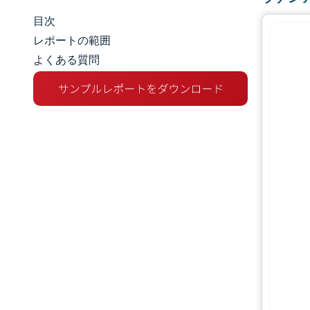
目次
市場規模とシェア
レポートの範囲
よくある質問
市場分析
トレンドとインサイト
セグメント分析
地理分析
競争環境
主要プレーヤー
業界の動向