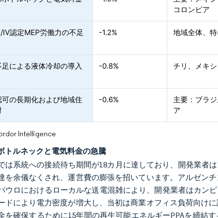
コロンビア
II/IV認定MEP労働力の不足
-1.2%
地域全体、特
不足による液体冷却の導入
-0.8%
チリ、メキシ
認可の長期化および地域住
-0.6%
主要：ブラジ
対
ア
or Intelligence
ボトルネックと電気料金の急騰
では系統への接続待ち期間が18カ月に達しており、開発業者はプ
達を余儀なくされ、運営費の膨張を招いています。アルゼンチ
パウロにおけるローカルな送電混雑により、開発業者はカンピ
ードにより電力密度が増大し、当初は商業オフィス負荷向けに
金を確保するために15年間の再生可能エネルギーPPAを締結