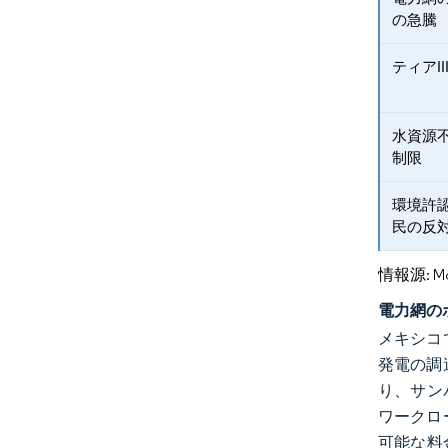
の急騰
ティアI
水資源
制限
環境許
民の反
情報源: Mord
電力網の
メキシコ
発電の調
り、サン
ワークロ
可能な料