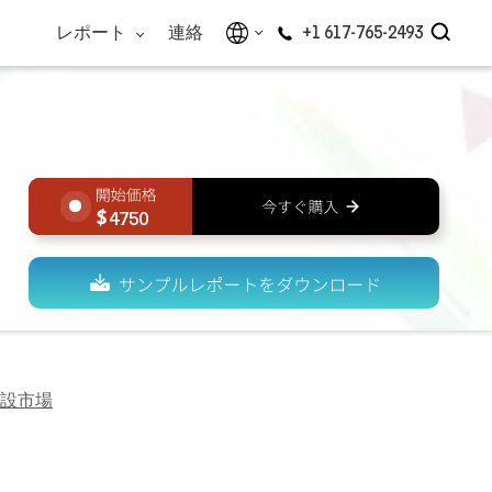
レポート
連絡
+1 617-765-2493
4750
設市場