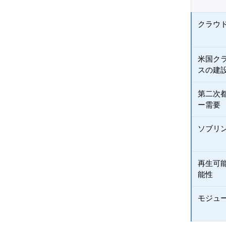
クラウ
米国ク
スの建
第二次
ー需要
ソブリ
再生可
能性
モジュ