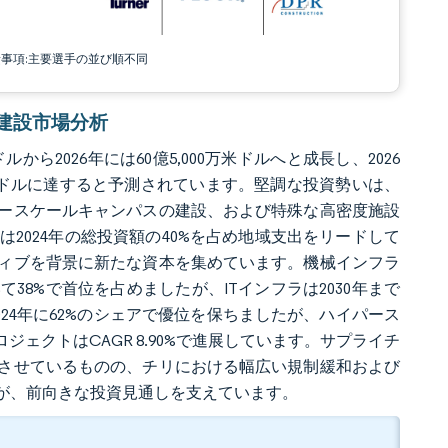
責事項:主要選手の並び順不同
ター建設市場分析
から2026年には60億5,000万米ドルへと成長し、2026
,000万米ドルに達すると予測されています。堅調な投資勢いは、
ースケールキャンパスの建設、および特殊な高密度施設
2024年の総投資額の40%を占め地域支出をリードして
ィブを背景に新たな資本を集めています。機械インフラ
38%で首位を占めましたが、ITインフラは2030年まで
は2024年に62%のシェアで優位を保ちましたが、ハイパース
ェクトはCAGR 8.90%で進展しています。サプライチ
させているものの、チリにおける幅広い規制緩和および
が、前向きな投資見通しを支えています。