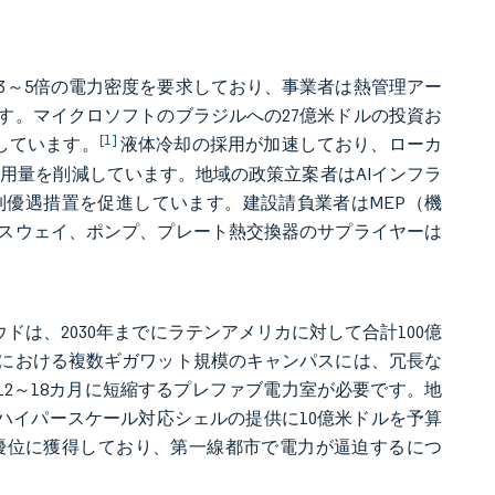
3～5倍の電力密度を要求しており、事業者は熱管理アー
す。マイクロソフトのブラジルへの27億米ドルの投資お
[1]
示しています。
液体冷却の採用が加速しており、ローカ
ギー使用量を削減しています。地域の政策立案者はAIインフラ
優遇措置を促進しています。建設請負業者はMEP（機
スウェイ、ポンプ、プレート熱交換器のサプライヤーは
ドは、2030年までにラテンアメリカに対して合計100億
における複数ギガワット規模のキャンパスには、冗長な
を12～18カ月に短縮するプレファブ電力室が必要です。地
るハイパースケール対応シェルの提供に10億米ドルを予算
優位に獲得しており、第一線都市で電力が逼迫するにつ