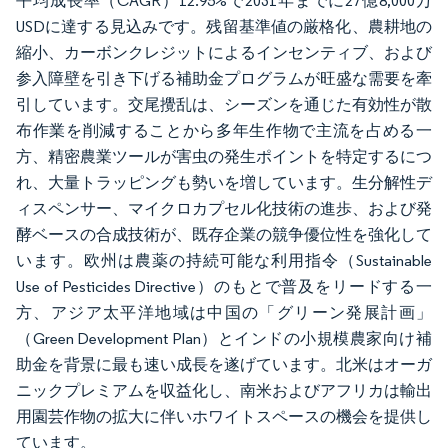
平均成長率（CAGR）12.95%で2031年までに27億8,000万
USDに達する見込みです。残留基準値の厳格化、農耕地の
縮小、カーボンクレジットによるインセンティブ、および
参入障壁を引き下げる補助金プログラムが旺盛な需要を牽
引しています。交尾攪乱は、シーズンを通じた有効性が散
布作業を削減することから多年生作物で主流を占める一
方、精密農業ツールが害虫の発生ポイントを特定するにつ
れ、大量トラッピングも勢いを増しています。生分解性デ
ィスペンサー、マイクロカプセル化技術の進歩、および発
酵ベースの合成技術が、既存企業の競争優位性を強化して
います。欧州は農薬の持続可能な利用指令（Sustainable
Use of Pesticides Directive）のもとで普及をリードする一
方、アジア太平洋地域は中国の「グリーン発展計画」
（Green Development Plan）とインドの小規模農家向け補
助金を背景に最も速い成長を遂げています。北米はオーガ
ニックプレミアムを収益化し、南米およびアフリカは輸出
用園芸作物の拡大に伴いホワイトスペースの機会を提供し
ています。