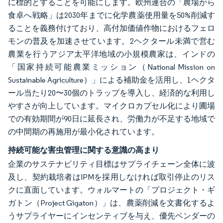
に標的とすることを可能にします。欧州連合の「農場から
食卓へ戦略」は2030年までに化学農薬使用量を50%削減す
ることを義務付けており、高付加価値作物におけるフェロ
モンの普及を加速させています。2ヘクタール未満で営む
農業を行うアジア太平洋地域の小規模農家は、インドの
「国家持続可能農業ミッション（National Mission on
Sustainable Agriculture）」による補助金を活用し、1ヘクタ
ール当たり20〜30個のトラップを導入し、経済的な利用し
やすさが向上しています。マイクロカプセル化により圃場
での有効期間が90日に延長され、労働力が不足する地域で
の中間期の再施用が最小化されています。
持続可能な害虫管理に関する意識の高まり
企業のサステナビリティ目標はサプライチェーン全体に波
及し、契約栽培者はIPMを採用しなければ取引停止のリス
クに直面しています。ウォルマートの「プロジェクト・ギ
ガトン（Project Gigaton）」は、農薬削減を文書化するよ
うサプライヤーにインセンティブを与え、優先ベンダーの