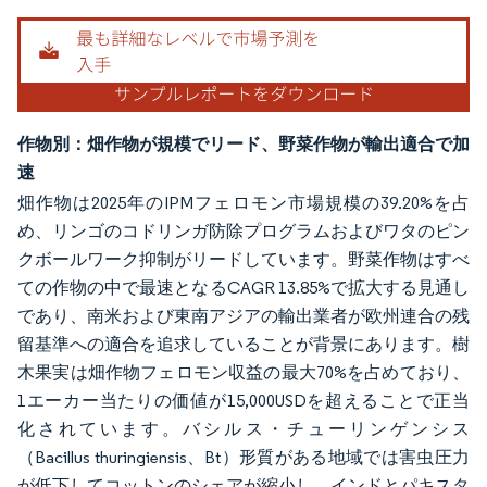
作物別：畑作物が規模でリード、野菜作物が輸出適合で加
速
畑作物は2025年のIPMフェロモン市場規模の39.20%を占
め、リンゴのコドリンガ防除プログラムおよびワタのピン
クボールワーク抑制がリードしています。野菜作物はすべ
ての作物の中で最速となるCAGR 13.85%で拡大する見通し
であり、南米および東南アジアの輸出業者が欧州連合の残
留基準への適合を追求していることが背景にあります。樹
木果実は畑作物フェロモン収益の最大70%を占めており、
1エーカー当たりの価値が15,000USDを超えることで正当
化されています。バシルス・チューリンゲンシス
（Bacillus thuringiensis、Bt）形質がある地域では害虫圧力
が低下してコットンのシェアが縮小し、インドとパキスタ