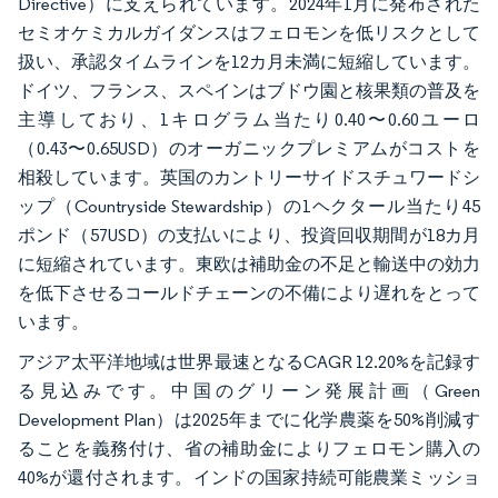
Directive）に支えられています。2024年1月に発布された
セミオケミカルガイダンスはフェロモンを低リスクとして
扱い、承認タイムラインを12カ月未満に短縮しています。
ドイツ、フランス、スペインはブドウ園と核果類の普及を
主導しており、1キログラム当たり0.40〜0.60ユーロ
（0.43〜0.65USD）のオーガニックプレミアムがコストを
相殺しています。英国のカントリーサイドスチュワードシ
ップ（Countryside Stewardship）の1ヘクタール当たり45
ポンド（57USD）の支払いにより、投資回収期間が18カ月
に短縮されています。東欧は補助金の不足と輸送中の効力
を低下させるコールドチェーンの不備により遅れをとって
います。
アジア太平洋地域は世界最速となるCAGR 12.20%を記録す
る見込みです。中国のグリーン発展計画（Green
Development Plan）は2025年までに化学農薬を50%削減す
ることを義務付け、省の補助金によりフェロモン購入の
40%が還付されます。インドの国家持続可能農業ミッショ