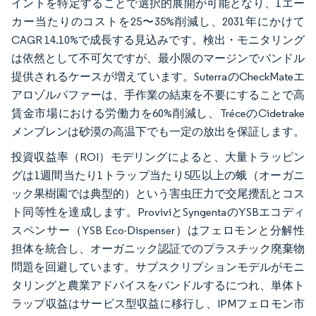
イントを特定することで選択的展開が可能となり、1エー
カー当たりのコストを25〜35%削減し、2031年にかけて
CAGR 14.10%で成長する見込みです。検出・モニタリング
は依然として不可欠ですが、最小限のマージンでバンドル
提供されるケースが増えています。SuterraのCheckMateエ
アロゾルパファーは、手作業の結束を不要にすることで高
賃金市場における労働力を60%削減し、TréceのCidetrake
メンブレンは砂漠の高温下でも一定の放出を保証します。
投資収益率（ROI）モデリングによると、大量トラッピン
グは1週間当たり1トラップ当たり5匹以上の蛾（オーガニ
ック果樹園では典型的）という害虫圧力で交尾攪乱とコス
ト同等性を達成します。ProviviとSyngentaのYSBエコディ
スペンサー（YSB Eco-Dispenser）はフェロモンと分解性
担体を統合し、オーガニック認証でのプラスチック廃棄物
問題を回避しています。サブスクリプションモデルがモニ
タリングと農業アドバイスをバンドルするにつれ、単体ト
ラップ収益はサービス型収益に移行し、IPMフェロモン市