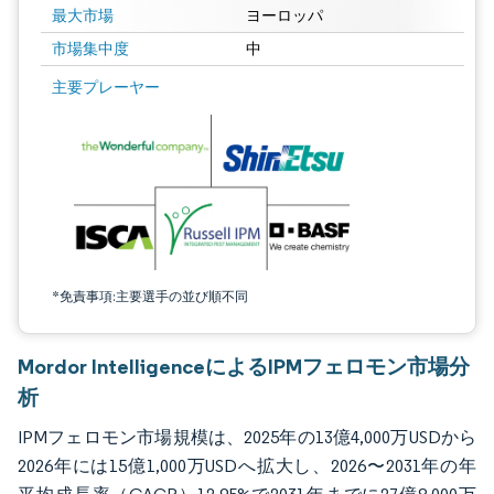
最大市場
ヨーロッパ
市場集中度
中
画像 © Mordor Intelligence。再利用にはCC BY 4.0の表示が必要です。
主要プレーヤー
*免責事項:主要選手の並び順不同
Mordor IntelligenceによるIPMフェロモン市場分
析
IPMフェロモン市場規模は、2025年の13億4,000万USDから
2026年には15億1,000万USDへ拡大し、2026〜2031年の年