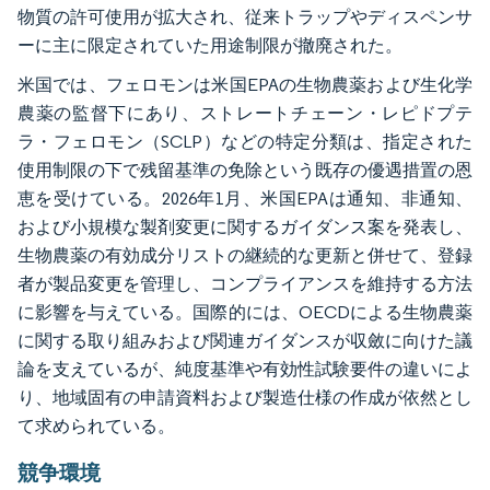
物質の許可使用が拡大され、従来トラップやディスペンサ
ーに主に限定されていた用途制限が撤廃された。
米国では、フェロモンは米国EPAの生物農薬および生化学
農薬の監督下にあり、ストレートチェーン・レピドプテ
ラ・フェロモン（SCLP）などの特定分類は、指定された
使用制限の下で残留基準の免除という既存の優遇措置の恩
恵を受けている。2026年1月、米国EPAは通知、非通知、
および小規模な製剤変更に関するガイダンス案を発表し、
生物農薬の有効成分リストの継続的な更新と併せて、登録
者が製品変更を管理し、コンプライアンスを維持する方法
に影響を与えている。国際的には、OECDによる生物農薬
に関する取り組みおよび関連ガイダンスが収斂に向けた議
論を支えているが、純度基準や有効性試験要件の違いによ
り、地域固有の申請資料および製造仕様の作成が依然とし
て求められている。
競争環境