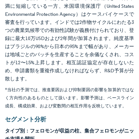
満に短縮している一方、米国環境保護庁（United States
Environmental Protection Agency）はケースバイケースで
審査を行っています。インドでは2作物サイクルにわたる3
つの農業気候帯での有効性試験が義務付けられており、登
録に最大10万USDおよび2年間が加算されます。純度基準
はブラジルの90%から日本の95%まで幅があり、メーカー
は地域ごとのバッチを生産することを余儀なくされ、コス
トが12〜15%上昇します。相互認証協定が存在しないた
め、申請書類を重複作成しなければならず、R&D予算が分
散します。
*当社の予測では、推進要因および抑制要因の影響を加算的ではな
く方向性のあるものとして扱います。影響予測は、ベースライン
成長、構成効果、および変数間の相互作用を反映しています。
セグメント分析
タイプ別：フェロモンが収益の柱、集合フェロモンがニッ
チ市場を開拓