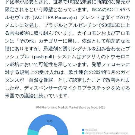
ド比率が必要とされ、世界で10製品未満に商業的な発売が
限定されるという障壁となっています。ISCAのACTTRAペ
ルセヴェホ（ACTTRA Percevejo）ブレンドはダイズのカ
メムシに対処し、ブラジルとアルゼンチンで20億USDに上
る害虫被害に取り組んでいます。カイロモンおよびアロモ
ンは「その他」カテゴリーに属し、依然として萌芽的な段
階にありますが、忌避剤と誘引シグナルを組み合わせたプ
ッシュプル（push-pull）システムはアフリカのトウモロコ
シ栽培において可能性を示しています。発酵フェロモンに
対する規制上の受け入れは、欧州連合の2024年1月のガイ
ダンスが「自然な暴露」として認定したことで改善されま
したが、ディスペンサーのマイクロプラスチックをめぐる
米国での議論は続いています。