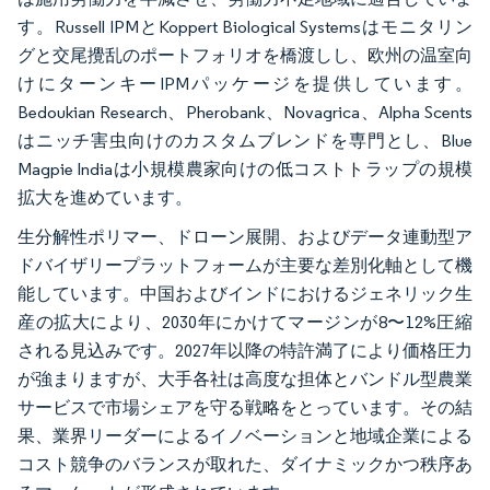
す。Russell IPMとKoppert Biological Systemsはモニタリン
グと交尾攪乱のポートフォリオを橋渡しし、欧州の温室向
けにターンキーIPMパッケージを提供しています。
Bedoukian Research、Pherobank、Novagrica、Alpha Scents
はニッチ害虫向けのカスタムブレンドを専門とし、Blue
Magpie Indiaは小規模農家向けの低コストトラップの規模
拡大を進めています。
生分解性ポリマー、ドローン展開、およびデータ連動型ア
ドバイザリープラットフォームが主要な差別化軸として機
能しています。中国およびインドにおけるジェネリック生
産の拡大により、2030年にかけてマージンが8〜12%圧縮
される見込みです。2027年以降の特許満了により価格圧力
が強まりますが、大手各社は高度な担体とバンドル型農業
サービスで市場シェアを守る戦略をとっています。その結
果、業界リーダーによるイノベーションと地域企業による
コスト競争のバランスが取れた、ダイナミックかつ秩序あ