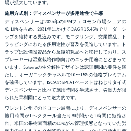
場が拡大しています。
施用方式別：ディスペンサーが多用途性で主導
ディスペンサーは2025年のIPMフェロモン市場シェアの
41.10%を占め、2031年にかけてCAGR 13.45%でリーダーシ
ップを維持する見込みです。モニタリング、交尾攪乱、ト
ラッピングにわたる多用途性が普及を促進しています。ト
ラップは設備投資品から反復消耗品へと移行しており、ス
プレーヤーは温室栽培作物向けのニッチ用途にとどまって
います。Suterraの生分解性デザインは認証機関の要件を満
たし、オーガニックチャネルで10〜15%の価格プレミアム
を確保しています。ISCAのSPLATペーストはねじりタイ式
ディスペンサーと比べて施用時間を半減させ、労働力が限
られた果樹園にとって魅力的です。
ワシントン州でのドローン展開により、ディスペンサーの
施用時間が1ヘクタール当たり8時間から1時間に短縮さ
れ、米国の果樹園面積の15%が未管理状態となっていた労
働力のボトルネックが解消されました。パッシブ放出型デ