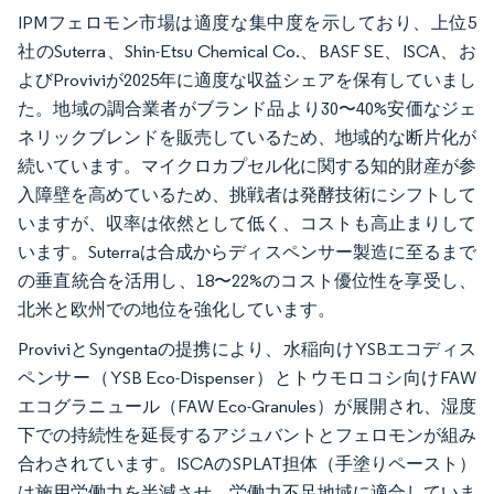
IPMフェロモン市場は適度な集中度を示しており、上位5
社のSuterra、Shin-Etsu Chemical Co.、BASF SE、ISCA、お
よびProviviが2025年に適度な収益シェアを保有していまし
た。地域の調合業者がブランド品より30〜40%安価なジェ
ネリックブレンドを販売しているため、地域的な断片化が
続いています。マイクロカプセル化に関する知的財産が参
入障壁を高めているため、挑戦者は発酵技術にシフトして
いますが、収率は依然として低く、コストも高止まりして
います。Suterraは合成からディスペンサー製造に至るまで
の垂直統合を活用し、18〜22%のコスト優位性を享受し、
北米と欧州での地位を強化しています。
ProviviとSyngentaの提携により、水稲向けYSBエコディス
ペンサー（YSB Eco-Dispenser）とトウモロコシ向けFAW
エコグラニュール（FAW Eco-Granules）が展開され、湿度
下での持続性を延長するアジュバントとフェロモンが組み
合わされています。ISCAのSPLAT担体（手塗りペースト）
は施用労働力を半減させ、労働力不足地域に適合していま