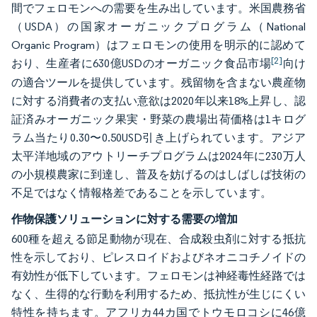
間でフェロモンへの需要を生み出しています。米国農務省
（USDA）の国家オーガニックプログラム（National
Organic Program）はフェロモンの使用を明示的に認めて
[2]
おり、生産者に630億USDのオーガニック食品市場
向け
の適合ツールを提供しています。残留物を含まない農産物
に対する消費者の支払い意欲は2020年以来18%上昇し、認
証済みオーガニック果実・野菜の農場出荷価格は1キログ
ラム当たり0.30〜0.50USD引き上げられています。アジア
太平洋地域のアウトリーチプログラムは2024年に230万人
の小規模農家に到達し、普及を妨げるのはしばしば技術の
不足ではなく情報格差であることを示しています。
作物保護ソリューションに対する需要の増加
600種を超える節足動物が現在、合成殺虫剤に対する抵抗
性を示しており、ピレスロイドおよびネオニコチノイドの
有効性が低下しています。フェロモンは神経毒性経路では
なく、生得的な行動を利用するため、抵抗性が生じにくい
特性を持ちます。アフリカ44カ国でトウモロコシに46億