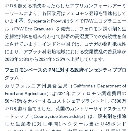
USDを超える損失をもたらしたアフリカンフォールアーミ
ーワームにより、各国政府はフェロモン登録を迅速化して
[3]
います
。SyngentaとProviviはタイでFAWエコグラニュー
ル（FAW Eco-Granules）を発売し、フェロモン誘引剤と生
分解性担体を組み合わせて熱帯の高湿度下での持続性を向
上させています。インドと中国では、コナガの薬剤抵抗性
により、アブラナ科栽培地域における交尾攪乱の普及率が
2020年の8%から2024年の23%へ上昇しています。
フェロモンベースのIPMに対する政府インセンティブプロ
グラム
カリフォルニア州農食品局（California's Department of
Food and Agriculture）は2024年にフェロモン調達費用の
50〜75%をカバーするコストシェアグラントとして300万
USDを割り当てました。英国のカントリーサイドスチュワ
ードシップ（Countryside Stewardship）は、殺虫剤を排除
した生産者に対し年間1ヘクタール当たり45ポンド