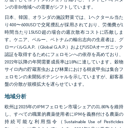
ンの非Bt地域への需要がシフトしています。
日本、韓国、オランダの施設野菜では、1ヘクタール当た
り400〜600USDで交尾攪乱が採用されており、労働費が1
時間当たり15USD超の場合の週次散布コストに匹敵しま
す。ケニア、ペルー、ベトナムの輸出志向の生産者は、グ
ローバルG.A.P.（Global G.A.P.）およびUSDAオーガニック
認証を取得するためにフェロモンへの依存を高めており、
2022年以降の年間需要成長率は18%に達しています。穀物
サイロ内の貯蔵害虫および林業における樹皮甲虫は集合フ
ェロモンの未開拓ポテンシャルを示していますが、顧客基
盤の分散が規模拡大を遅らせています。
地域分析
欧州は2025年のIPMフェロモン市場シェアの31.80%を維持
し、すべての職業的農薬使用者にIPMを義務付ける農薬の
持続可能な利用指令（Sustainable Use of Pesticides