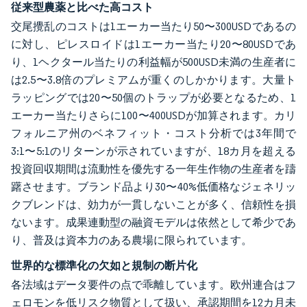
従来型農薬と比べた高コスト
交尾攪乱のコストは1エーカー当たり50〜300USDであるの
に対し、ピレスロイドは1エーカー当たり20〜80USDであ
り、1ヘクタール当たりの利益幅が500USD未満の生産者に
は2.5〜3.8倍のプレミアムが重くのしかかります。大量ト
ラッピングでは20〜50個のトラップが必要となるため、1
エーカー当たりさらに100〜400USDが加算されます。カリ
フォルニア州のベネフィット・コスト分析では3年間で
3:1〜5:1のリターンが示されていますが、18カ月を超える
投資回収期間は流動性を優先する一年生作物の生産者を躊
躇させます。ブランド品より30〜40%低価格なジェネリッ
クブレンドは、効力が一貫しないことが多く、信頼性を損
ないます。成果連動型の融資モデルは依然として希少であ
り、普及は資本力のある農場に限られています。
世界的な標準化の欠如と規制の断片化
各法域はデータ要件の点で乖離しています。欧州連合はフ
ェロモンを低リスク物質として扱い、承認期間を12カ月未