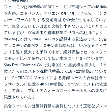
フェロモンは2025年のIPMフェロモン市場シェアの45.40%
を占め、コドリンガ、オリエンタルフルーツモス、ピンク
ボールワームに対する交尾攪乱での優位性を示していま
す。集合フェロモンはまだ比較的小さなシェアにとどまっ
ていますが、貯蔵害虫や都市林業の甲虫への利用により、
2031年にかけてCAGR 14.85%を記録する見込みです。集合
フェロモンのIPMフェロモン市場規模は、いかなるタイプ
よりも速く拡大する予測ですが、絶対収益はセックスフェ
ロモンと比べて依然として低い水準にとどまっています。
Shin-Etsu Chemical Co.は効率的に生産規模を拡大し、1単
位当たりのコストを発酵代替品より18〜22%削減していま
す。PHERAプロジェクトによる発酵ベースの合成はライ
フサイクル排出量を40〜50%削減しますが、コストは依然
として高く、プレミアムオーガニックチャネルへの普及に
限定されています。
集合フェロモンは警報行動を誘発しないよう正確なブレン