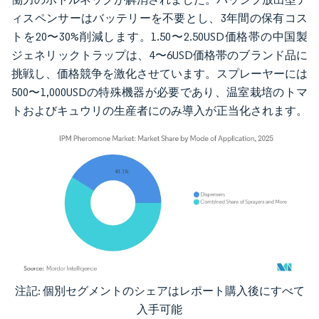
ィスペンサーはバッテリーを不要とし、3年間の保有コス
トを20〜30%削減します。1.50〜2.50USD価格帯の中国製
ジェネリックトラップは、4〜6USD価格帯のブランド品に
挑戦し、価格競争を激化させています。スプレーヤーには
500〜1,000USDの特殊機器が必要であり、温室栽培のトマ
トおよびキュウリの生産者にのみ導入が正当化されます。
注記: 個別セグメントのシェアはレポート購入後にすべて
画像 © Mordor Intelligence。再利用にはCC BY 4.0の表示が必要です。
入手可能