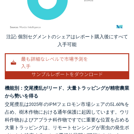
注記: 個別セグメントのシェアはレポート購入後にすべて
画像 © Mordor Intelligence。再利用にはCC BY 4.0の表示が必要です。
入手可能
機能別：交尾攪乱がリード、大量トラッピングが精密農業
から勢いを得る
交尾攪乱は2025年のIPMフェロモン市場シェアの51.60%を
占め、樹木作物における通年保護に起因しています。ウリ
科作物およびアブラナ科作物ですでに重要な位置を占める
大量トラッピングは、リモートセンシングが害虫の発生ポ