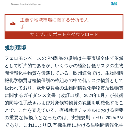
画像 © Mordor Intelligence。再利用にはCC BY 4.0の表示が必要です。
規制環境
フェロモンベースのIPM製品の規制は主要市場全体で依然
として断片的であるが、いくつかの経路は低リスクの生物
間情報化学物質を優遇している。欧州連合では、生物間情
報化学物質は植物保護の枠組みの中で低リスク物質として
扱われており、欧州委員会の生物間情報化学物質活性物質
に関するガイダンス文書（改訂11版、2024年1月）が技術
的同等性手続きおよび対象候補物質の範囲を明確化するこ
とで、これを支えている。有機栽培チャネルにおける需要
の重要な転換点となったのは、実施規則（EU）2025/973
であり、これによりEU有機生産における生物間情報化学