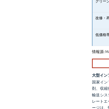
グリー
改修・
低価格
情報源: Mord
大型イン
国家イン
剤、収縮
輸送シス
レートエ
ージは、