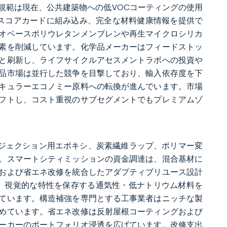
規範は現在、公共建築物への低VOCコーティングの使用
スコアカードに組み込み、完全な材料健康情報を提供で
オベースポリウレタンメンブレンや再生マイクロシリカ
素を削減しています。化学品メーカーはフィードストッ
と刷新し、ライフサイクルアセスメントラボへの投資や
学品市場は並行した競争を目撃しており、輸入依存度を下
キュラーエコノミー原料への転換が進んでいます。市場
シフトし、コスト重視のサブセグメントでもプレミアムゾ
ンジェクション用エポキシ、炭素繊維ラップ、ポリマー変
。スマートシティミッションの資金調達は、混合基材に
および省エネ改修を統合したアダプティブリユース設計
は、視覚的な特性を保存する通気性・低ナトリウム材料を
ています。構造補強を専門とする工事業者はニッチな製
めています。省エネ改修は反射屋根コーティングおよび
ーカーのポートフォリオ浸透を広げています。改修支出