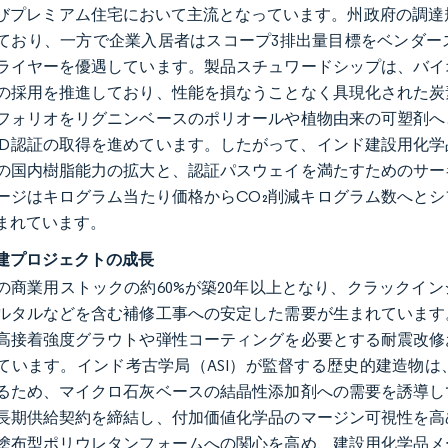
びプレミアム住宅において主流となっています。州政府の調達
ており、一方で企業入居者はスコープ3排出量目標をベンダー
ライヤーを優遇しています。製品スチュワードシップは、バイ
の採用を推進しており、性能を損なうことなく具現化された炭
フォリオをリグニンベースのポリオールや植物由来の可塑剤へ
PD認証の取得を進めています。したがって、インド建設用化
の国内樹脂能力の拡大と、認証パスウェイを満たすためのサー
ージはキログラム当たり価格からCO₂削減キログラム数へと
まれています。
建プロジェクトの成長
の商業用ストックの約60%が築20年以上となり、クラックイ
ルタルなどを含む補修工事への安定した需要が生まれています
高接着強度グラウトや弾性コーティングを必要とする耐震改修
ています。インド考古学局（ASI）が監督する歴史的建造物
るため、マイクロ石灰ベースの結晶性添加剤への需要を誘導し
長期供給契約を締結し、付加価値化学品のマージン可視性を高
塗布型ポリウレタンフォームへの関心を高め、建設用化学品メ