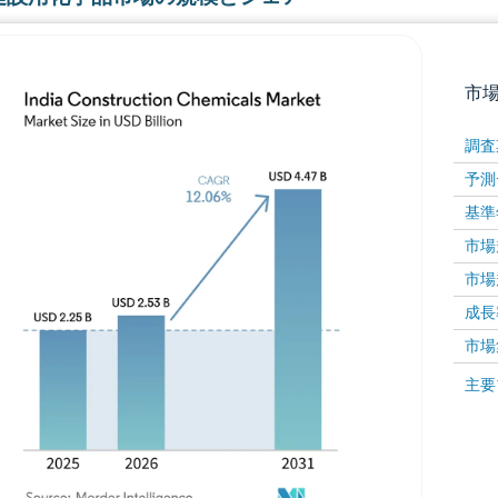
市
調査
予測
基準
市場規
市場規
成長率 
画像 © Mordor Intelligence。再利用にはCC BY 4
市場
画像 ©
主要