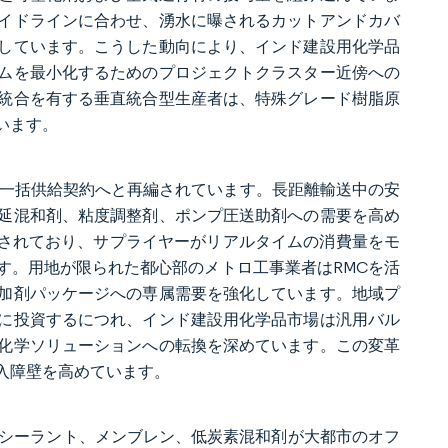
イドラインに合わせ、湧水に曝されるカットアンドカバ
しています。こうした動向により、インド建設用化学品
ムを最小化するためのプロジェクトクラスター近傍への
統合を有する垂直統合型生産者は、特殊グレード樹脂原
います。
の一括供給契約へと再編されています。長距離輸送中の安
延混和剤、粘度調整剤、ポンプ圧送助剤への需要を高め
合されており、サプライヤーがリアルタイムの消費量をモ
す。用地が限られた都心部のメトロ工事業者はRMCを活
加剤パッケージへの専属需要を強化しています。地域プ
に投資するにつれ、インド建設用化学品市場は汎用バル
化学ソリューションへの転換を深めています。この変革
入障壁を高めています。
リーなシーラント、メンブレン、低炭素混和剤が大都市のオフ