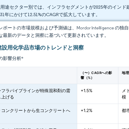
用途セクター別では、インフラセグメントが2025年のインド建
031年にかけて12.51%のCAGRで拡大しています。
ポートの市場規模および予測値は、Mordor Intelligence
な最新のデータと洞察に基づいて更新されています。
建設用化学品市場のトレンドと洞察
の影響分析
*
（〜）CAGRへの影
地
響（%）
ンフラパイプラインが特殊混和剤の需
+1.5%
メ
し上げる
模
りコンクリートから生コンクリートへ
+1.2%
都