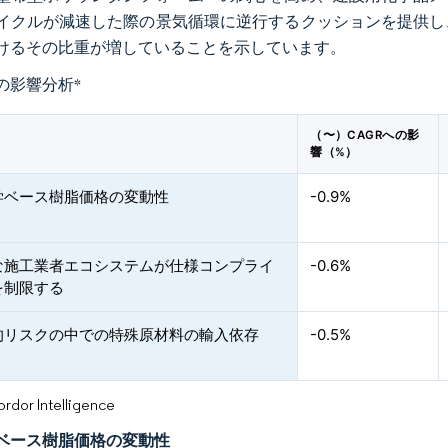
イクルが減速した際の景気循環に逆行するクッションを提供し
けるその比重が増していることを示しています。
の影響分析
*
（〜）CAGRへの影
響（%）
学ベース樹脂価格の変動性
-0.9%
な施工業者エコシステムが仕様コンプライ
-0.6%
を制限する
的リスクの中での特殊原材料の輸入依存
-0.5%
or Intelligence
ベース樹脂価格の変動性