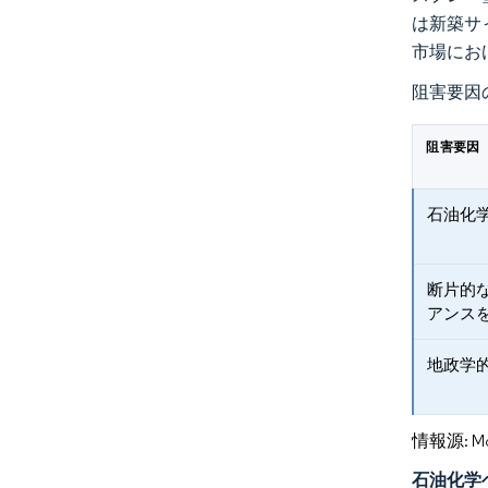
は新築サ
市場にお
阻害要因
阻害要因
石油化
断片的
アンス
地政学
情報源: Mord
石油化学