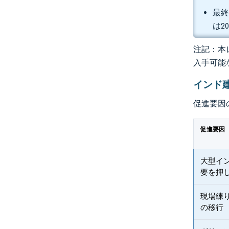
最終
は2
注記：本レ
入手可能
インド
促進要因
促進要因
大型イ
要を押
現場練
の移行