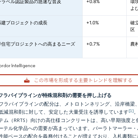
ンラベル認証製品の急速な普及
+0.8%
環
よ
再建プロジェクトの成長
+1.0%
確
区
帯住宅プロジェクトへの高まるニーズ
+0.7%
農
or Intelligence
フラパイプラインが特殊混和剤の需要を押し上げる
フラパイプラインの配分は、メトロトンネリング、沿岸橋梁
[1]
低減混和剤に対して、安定した大量受注を誘導しています
テム（RRTS）向けの高仕様コンクリートは、高い早期強度
ーテル化学品への需要が高まっています。バーラトマーラー・
性能ベースの配合を義務付けることが増えており、入札書類に