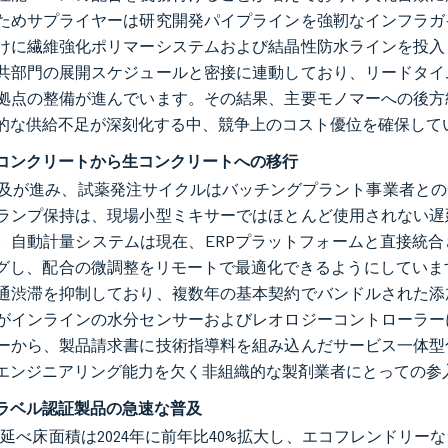
ためサプライヤーは研究開発パイプラインを強靭なインフラガ
けに繊維強化ポリマーシステムおよび結晶性防水ラインを投入
共部門の展開スケジュールと密接に連動しており、リードタイ
拠点の整備が進んでいます。その結果、主要モノマーへの後方
的な供給不足が深刻化する中、競争上のコスト優位を確保して
コンクリートから生コンクリートへの移行
普及が進み、試薬発注サイクルはバッチングプラント事業者と
ランプ保持は、現場小型ミキサーではほとんど使用されない遅
。自動計量システムは現在、ERPプラットフォームと直接統
グし、配合の微調整をリモートで最適化できるようにしていま
通渋滞を抑制しており、複数年の基本契約でバンドルされた添
がインラインの水分センサーおよびレオロジーコントローラー
ーから、製品請求書に技術指導料を組み込んだサービス一体型
エンジニアリング能力を欠く非組織的な製剤業者にとっての参
ラベル認証製品の急速な普及
登録延べ床面積は2024年に前年比40%拡大し、エコフレンド