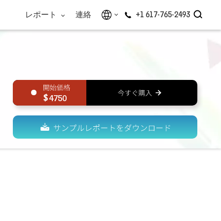
レポート
連絡
+1 617-765-2493
4750