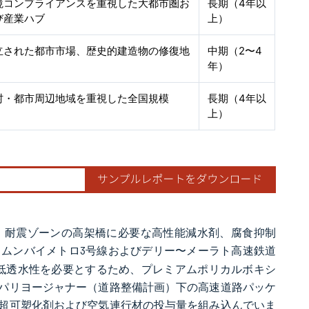
境コンプライアンスを重視した大都市圏お
長期（4年以
び産業ハブ
上）
立された都市市場、歴史的建造物の修復地
中期（2〜4
年）
村・都市周辺地域を重視した全国規模
長期（4年以
上）
、耐震ゾーンの高架橋に必要な高性能減水剤、腐食抑制
。ムンバイメトロ3号線およびデリー〜メーラト高速鉄道
と低透水性を必要とするため、プレミアムポリカルボキシ
パリヨージャナー（道路整備計画）下の高速道路パッケ
超可塑化剤および空気連行材の投与量を組み込んでいま