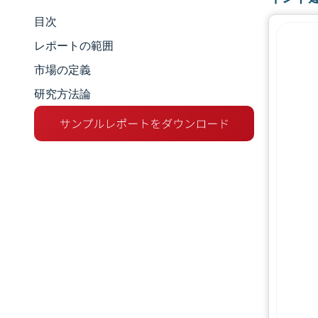
目次
市場規模とシェア
レポートの範囲
市場分析
市場の定義
研究方法論
トレンドとインサイト
セグメント分析
地理分析
競争環境
主要プレーヤー
業界の動向