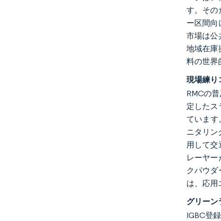
す。その
ー区間向
市場は公
地域在庫
料の世界
現場練り
RMCの
定したス
ています
ニタリン
用して交
レーヤー
クパウダ
は、応用
グリーン
IGBC