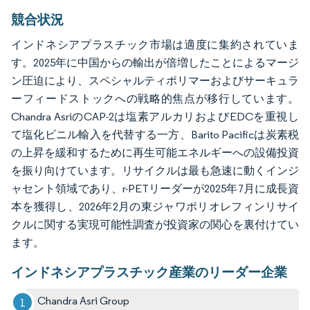
競合状況
インドネシアプラスチック市場は適度に集約されていま
す。2025年に中国からの輸出が倍増したことによるマージ
ン圧迫により、スペシャルティポリマーおよびサーキュラ
ーフィードストックへの戦略的焦点が移行しています。
Chandra AsriのCAP-2は塩素アルカリおよびEDCを重視し
て塩化ビニル輸入を代替する一方、Barito Pacificは炭素税
の上昇を緩和するために再生可能エネルギーへの設備投資
を振り向けています。リサイクルは最も急速に動くインジ
ャセント領域であり、r-PETリーダーが2025年7月に成長資
本を獲得し、2026年2月の東ジャワポリオレフィンリサイ
クルに関する実現可能性調査が投資家の関心を裏付けてい
ます。
インドネシアプラスチック産業のリーダー企業
Chandra Asri Group