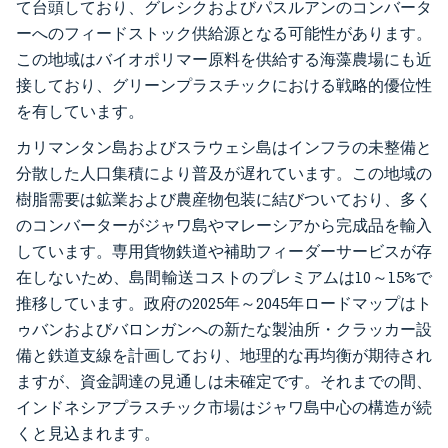
て台頭しており、グレシクおよびパスルアンのコンバータ
ーへのフィードストック供給源となる可能性があります。
この地域はバイオポリマー原料を供給する海藻農場にも近
接しており、グリーンプラスチックにおける戦略的優位性
を有しています。
カリマンタン島およびスラウェシ島はインフラの未整備と
分散した人口集積により普及が遅れています。この地域の
樹脂需要は鉱業および農産物包装に結びついており、多く
のコンバーターがジャワ島やマレーシアから完成品を輸入
しています。専用貨物鉄道や補助フィーダーサービスが存
在しないため、島間輸送コストのプレミアムは10～15%で
推移しています。政府の2025年～2045年ロードマップはト
ゥバンおよびバロンガンへの新たな製油所・クラッカー設
備と鉄道支線を計画しており、地理的な再均衡が期待され
ますが、資金調達の見通しは未確定です。それまでの間、
インドネシアプラスチック市場はジャワ島中心の構造が続
くと見込まれます。