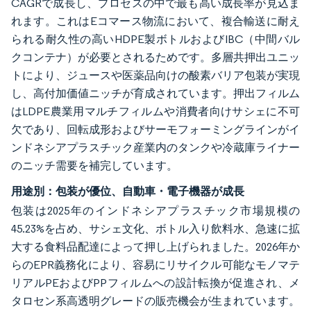
CAGRで成長し、プロセスの中で最も高い成長率が見込ま
れます。これはEコマース物流において、複合輸送に耐え
られる耐久性の高いHDPE製ボトルおよびIBC（中間バル
クコンテナ）が必要とされるためです。多層共押出ユニッ
トにより、ジュースや医薬品向けの酸素バリア包装が実現
し、高付加価値ニッチが育成されています。押出フィルム
はLDPE農業用マルチフィルムや消費者向けサシェに不可
欠であり、回転成形およびサーモフォーミングラインがイ
ンドネシアプラスチック産業内のタンクや冷蔵庫ライナー
のニッチ需要を補完しています。
用途別：包装が優位、自動車・電子機器が成長
包装は2025年のインドネシアプラスチック市場規模の
45.23%を占め、サシェ文化、ボトル入り飲料水、急速に拡
大する食料品配達によって押し上げられました。2026年か
らのEPR義務化により、容易にリサイクル可能なモノマテ
リアルPEおよびPPフィルムへの設計転換が促進され、メ
タロセン系高透明グレードの販売機会が生まれています。