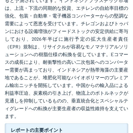
ると予測されています。インドネシアプラスチック市場
は、上流・下流の同期的な投資、エチレンの自給率目標の
強化、包装・自動車・電子機器コンバーターからの堅調な
需要によって恩恵を受けています。チレゴンおよびトゥバ
ンにおける設備増強がフィードストックの安定供給に寄与
しており、2026年半ばに施行予定の拡大生産者責任
（EPR）規制は、リサイクルが容易なモノマテリアルソリ
ューションへの樹脂仕様の転換を促しています。Eコマー
スの成長により、耐衝撃性の高い二次包装へのコンバータ
ー需要が高まっており、インドネシアが熱帯海藻の主要産
地であることが、堆肥化可能なバイオポリマーのプレミア
ム輸出ニッチを開拓しています。中国からの輸入品による
利益率圧迫、炭素税の引き上げ、物流上のボトルネックが
見通しを抑制しているものの、垂直統合化とスペシャルテ
ィグレードへの転換が主要生産者の収益性維持を支えてい
ます。
レポートの主要ポイント