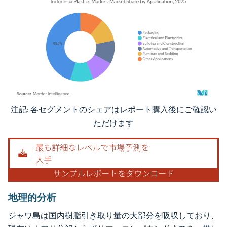
注記: 各セグメントのシェアはレポート購入後にご確認い
画像 © Mordor Intelligence。再利用にはCC BY 4.0の表示が必要です。
ただけます
地理的分析
ジャワ島は国内樹脂引き取り量の大部分を吸収しており、