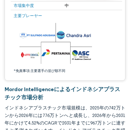
市場集中度
中
画像 © Mordor Intelligence。再利用にはCC BY 4.0の表示が必要です。
主要プレーヤー
*免責事項:主要選手の並び順不同
Mordor Intelligenceによるインドネシアプラス
チック市場分析
インドネシアプラスチック市場規模は、2025年の742万ト
ンから2026年には776万トンへと成長し、2026年から2031
年にかけて4.52%のCAGRで2031年までに967万トンに達す