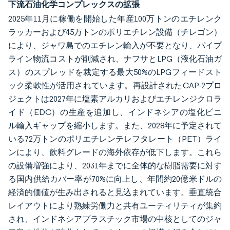
下流石油化学コンプレックスの拡張
2025年11月に稼働を開始した年産100万トンのエチレンク
ラッカーおよび45万トンのポリエチレン設備（チレゴン）
により、ジャワ島でのエチレン輸入が不要となり、パイプ
ライン物流コストが削減され、ナフサとLPG（液化石油ガ
ス）のスプレッドを裁定する最大50%のLPGフィードスト
ック柔軟性が活用されています。再設計されたCAP-2プロ
ジェクトは2027年に塩素アルカリおよびエチレンジクロラ
イド（EDC）の生産を追加し、インドネシアの塩化ビニ
ル輸入ギャップを縮小します。また、2028年に予定されて
いる72万トンのポリエチレンテレフタレート（PET）ライ
ンにより、飲料グレードの海外依存が低下します。これら
の設備増強により、2031年までに全体的な樹脂需要に対す
る国内供給カバー率が70%に向上し、年間約20億米ドルの
経済的価値が生み出されると見込まれています。垂直統合
レイアウトにより熟練労働力と共有ユーティリティが集約
され、インドネシアプラスチック市場の中核としてのジャ