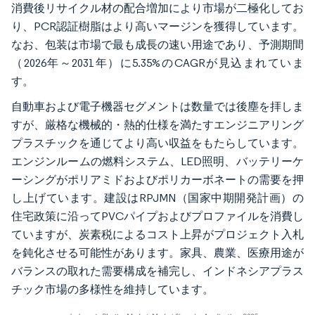
消費後リサイクル材の配合増加により市場が二極化してお
り、PCR認証樹脂はより高いマージンを獲得しています。
なお、包装は市場で最も成長の速い用途であり、予測期間
（2026年～2031年）に5.35%のCAGRが見込まれていま
す。
自動車および電子機器セグメントは数量では後塵を拝しま
すが、厳格な機械的・熱的仕様を満たすエンジニアリング
プラスチックを通じてより高い収益をもたらしています。
エンジンルームの燃料システム、LED照明、バッテリーケ
ーシングがポリアミドおよびポリカーボネートの需要を押
し上げています。建設はRPJMN（国家中期開発計画）の
住宅政策に沿ってPVCパイプおよびプロファイルを消費し
ていますが、炭素税によるコスト上昇がプロジェクト入札
を鈍化させる可能性があります。家具、農業、医療用途が
バランスの取れた需要構成を補完し、インドネシアプラス
チック市場の多様性を維持しています。