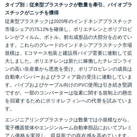
タイプ別：従来型プラスチックが数量を牽引、バイオプラ
スチックがニッチを獲得
従来型プラスチックは2025年のインドネシアプラスチック
市場シェアの75.12%を確保し、ポリエチレンとポリプロピ
レンがフィルム、ボトル、射出成形品の大部分を占めてい
ます。これらのグレードのインドネシアプラスチック市場
規模は、Eコマース包装と建設用パイプ需要に連動して拡
大しました。ポリエチレンは新たに稼働したチレゴンライ
ンの高い生産量から恩恵を受け、ポリプロピレンの成長は
自動車バンパーおよびラフィア袋の受注に連動していま
す。パイプおよびケーブル向けのPVC使用は引き続き堅調
ですが、一部のコンバーターは塩素に関する規制上の懸念
を回避するためにポリオレフィンへの代替を試みていま
す。
エンジニアリングプラスチックは数量では小規模ながら、
電子機器筐体やエンジンルーム自動車部品においてプレミ
アム価格を実現し、収益面での存在感を高めています。