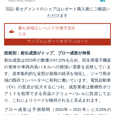
注記: 各セグメントのシェアはレポート購入後にご確認い
画像 © Mordor Intelligence。再利用にはCC BY 4.0の表示が必要です。
ただけます
技術別：射出成形がトップ、ブロー成形が伸長
射出成形は2025年の数量の47.22%を占め、民生用電子機器
の筐体や車両内装パネルへの根強い需要を反映していま
す。資本集約的な金型が規模の経済を強化し、ジャワ島全
域の既存コンバーターに有利に働いています。電気自動車
（EV）の普及が拡大するにつれ、成形業者は難燃性ポリ
アミドを処理できる高温スクリューバレルに投資してお
り、これによりリードが維持されると見込まれます。
ブロー成形は予測期間（2026年～2031年）に5.23%の