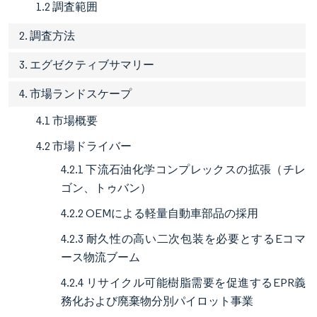
1.2 調査範囲
2. 調査方法
3. エグゼクティブサマリー
4. 市場ランドスケープ
4.1 市場概要
4.2 市場ドライバー
4.2.1 下流石油化学コンプレックスの拡張（チレ
ゴン、トゥバン）
4.2.2 OEMによる軽量自動車部品の採用
4.2.3 耐久性の高い二次包装を必要とするEコマ
ース物流ブーム
4.2.4 リサイクル可能樹脂需要を促進するEPR義
務化および廃棄物分別パイロット事業