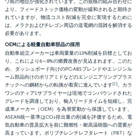
ワ島の地位が強化されています。この規模の組み合わせに
より、フィードストック価格の変動が緩和されると期待さ
れていますが、物流コスト削減を完全に実現するために
は、メラクおよびチレゴン周辺の送電網の混雑を解消する
必要があります。
OEMによる軽量自動車部品の採用
自動車組立メーカーは車両重量の10%削減を目標としてお
り、これにより6～8%の燃費改善が見込まれます。このた
め、ダッシュボード向けのPC-ABSブレンドやエンジンル
ーム部品向けのポリアミドなどのエンジニアリングプラス
[1]
チックへの鋼材からの転換が着実に進んでいます
。カラ
ワンのティア1サプライヤーは現地でコンパウンドされた
グレードを調達しており、輸入リードタイムを短縮し、完
成車メーカー（OEM）を為替変動から保護しています。
ASEAN統一基準はCO₂排出量の削減を評価するため、電
気自動車の普及拡大を前に難燃性・耐高温樹脂への需要が
高まっています。ポリブチレンテレフタレート（PBT）な