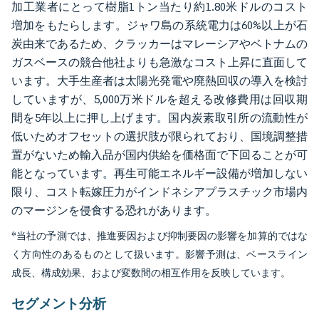
加工業者にとって樹脂1トン当たり約1.80米ドルのコスト
増加をもたらします。ジャワ島の系統電力は60%以上が石
炭由来であるため、クラッカーはマレーシアやベトナムの
ガスベースの競合他社よりも急激なコスト上昇に直面して
います。大手生産者は太陽光発電や廃熱回収の導入を検討
していますが、5,000万米ドルを超える改修費用は回収期
間を5年以上に押し上げます。国内炭素取引所の流動性が
低いためオフセットの選択肢が限られており、国境調整措
置がないため輸入品が国内供給を価格面で下回ることが可
能となっています。再生可能エネルギー設備が増加しない
限り、コスト転嫁圧力がインドネシアプラスチック市場内
のマージンを侵食する恐れがあります。
*当社の予測では、推進要因および抑制要因の影響を加算的ではな
く方向性のあるものとして扱います。影響予測は、ベースライン
成長、構成効果、および変数間の相互作用を反映しています。
セグメント分析