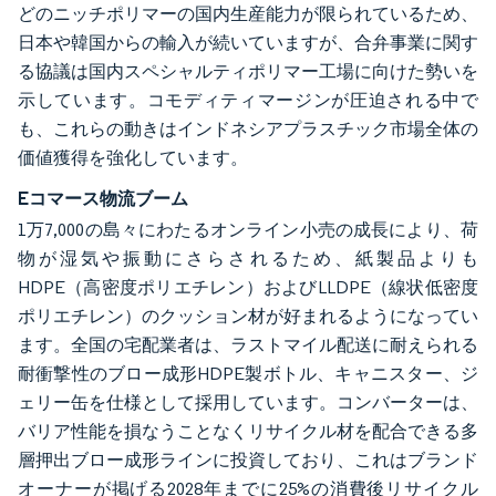
どのニッチポリマーの国内生産能力が限られているため、
日本や韓国からの輸入が続いていますが、合弁事業に関す
る協議は国内スペシャルティポリマー工場に向けた勢いを
示しています。コモディティマージンが圧迫される中で
も、これらの動きはインドネシアプラスチック市場全体の
価値獲得を強化しています。
Eコマース物流ブーム
1万7,000の島々にわたるオンライン小売の成長により、荷
物が湿気や振動にさらされるため、紙製品よりも
HDPE（高密度ポリエチレン）およびLLDPE（線状低密度
ポリエチレン）のクッション材が好まれるようになってい
ます。全国の宅配業者は、ラストマイル配送に耐えられる
耐衝撃性のブロー成形HDPE製ボトル、キャニスター、ジ
ェリー缶を仕様として採用しています。コンバーターは、
バリア性能を損なうことなくリサイクル材を配合できる多
層押出ブロー成形ラインに投資しており、これはブランド
オーナーが掲げる2028年までに25%の消費後リサイクル