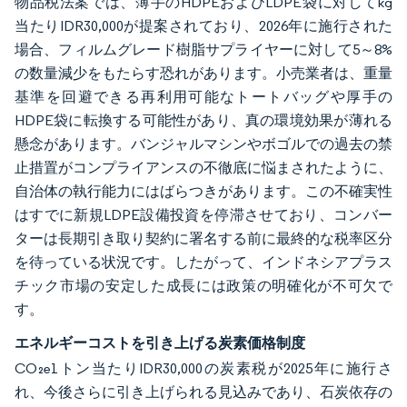
物品税法案では、薄手のHDPEおよびLDPE袋に対してkg
当たりIDR30,000が提案されており、2026年に施行された
場合、フィルムグレード樹脂サプライヤーに対して5～8%
の数量減少をもたらす恐れがあります。小売業者は、重量
基準を回避できる再利用可能なトートバッグや厚手の
HDPE袋に転換する可能性があり、真の環境効果が薄れる
懸念があります。バンジャルマシンやボゴルでの過去の禁
止措置がコンプライアンスの不徹底に悩まされたように、
自治体の執行能力にはばらつきがあります。この不確実性
はすでに新規LDPE設備投資を停滞させており、コンバー
ターは長期引き取り契約に署名する前に最終的な税率区分
を待っている状況です。したがって、インドネシアプラス
チック市場の安定した成長には政策の明確化が不可欠で
す。
エネルギーコストを引き上げる炭素価格制度
CO₂e1トン当たりIDR30,000の炭素税が2025年に施行さ
れ、今後さらに引き上げられる見込みであり、石炭依存の