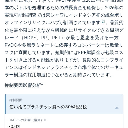
備増強に流入しており、r-PET生産者は2025年に年間28億
本のボトルを処理するための成長資金を確保し、2026年の
実現可能性調査では東ジャワにインドネシア初の統合ポリ
[2]
オレフィンリサイクルハブが計画されています
。品質劣
化を最小限に抑えながら機械的にリサイクルできる樹脂グ
レード（HDPE、PP、PET）が最も恩恵を受ける一方、
PVDCや多層ラミネートに依存するコンバーターは数量リ
スクに直面しています。短期的にはEPR賦課金が包装コス
トを引き上げる可能性がありますが、長期的なコンプライ
アンスはインドネシアプラスチック市場全体でのサーキュ
ラー樹脂の採用加速につながると期待されています。
抑制要因影響分析
*
使い捨てプラスチック袋への30%物品税
-0.6%