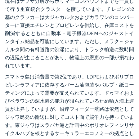
現在はナフサ分解からポリマーコンパウンドまでを一貫し
て行う垂直統合クラスターを擁しています。チレゴンの2
基のクラッカーは大ジャカルタおよびカラワンのコンバー
ターに直接エチレンとプロピレンを供給し、在庫コストを
削減するとともに自動車・電子機器OEMへのジャストイ
ンタイム納品を可能にしています。ただし、メラク～ジャ
カルタ間の有料道路の渋滞により、トラック輸送に数時間
の遅延が生じることがあり、物流上の恩恵の一部が損なわ
れています。
スマトラ島は消費量で第2位であり、LDPEおよびポリプロ
ピレンラフィアに依存するパーム油包装やパルプ・紙コー
ティングによって需要が支えられています。ドゥマイおよ
びベラワンの深水港の能力が限られているため輸入海上運
賃が上昇していますが、沿岸フィーダー航路は依然として
ジャワ島発の輸送に対してコスト面で競争力を持っていま
す。東ジャワはスラバヤ港と計画中のポリオレフィンリサ
イクルハブを核とするサーキュラーエコノミーの拠点とし