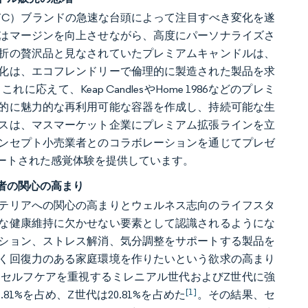
TC）ブランドの急速な台頭によって注目すべき変化を遂
はマージンを向上させながら、高度にパーソナライズさ
折の贅沢品と見なされていたプレミアムキャンドルは、
化は、エコフレンドリーで倫理的に製造された製品を求
て、Keap CandlesやHome 1986などのプレミ
的に魅力的な再利用可能な容器を作成し、持続可能な生
スは、マスマーケット企業にプレミアム拡張ラインを立
ンセプト小売業者とのコラボレーションを通じてプレゼ
ートされた感覚体験を提供しています。
者の関心の高まり
テリアへの関心の高まりとウェルネス志向のライフスタ
な健康維持に欠かせない要素として認識されるようにな
ション、ストレス解消、気分調整をサポートする製品を
く回復力のある家庭環境を作りたいという欲求の高まり
セルフケアを重視するミレニアル世代およびZ世代に強
[1]
1%を占め、Z世代は20.81%を占めた
。その結果、セ