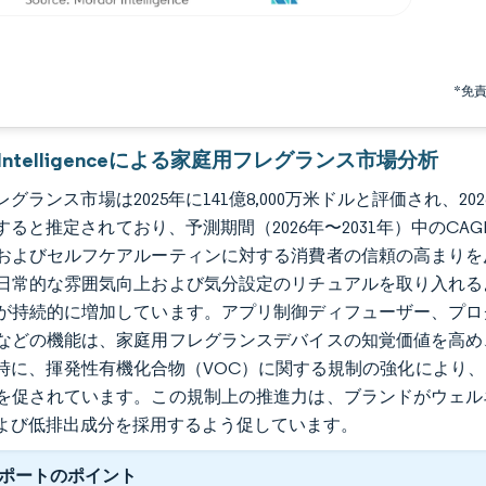
*免
r Intelligenceによる家庭用フレグランス市場分析
グランス市場は2025年に141億8,000万米ドルと評価され、2026年
すると推定されており、予測期間（2026年〜2031年）中のCA
およびセルフケアルーティンに対する消費者の信頼の高まりを
日常的な雰囲気向上および気分設定のリチュアルを取り入れる
が持続的に増加しています。アプリ制御ディフューザー、プロ
などの機能は、家庭用フレグランスデバイスの知覚価値を高め
時に、揮発性有機化合物（VOC）に関する規制の強化により
を促されています。この規制上の推進力は、ブランドがウェル
よび低排出成分を採用するよう促しています。
ポートのポイント