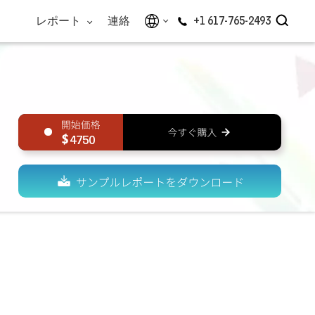
レポート
連絡
+1 617-765-2493
4750