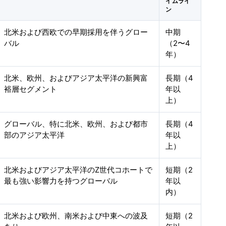
イムライ
ン
北米および西欧での早期採用を伴うグロー
中期
バル
（2〜4
年）
北米、欧州、およびアジア太平洋の新興富
長期（4
裕層セグメント
年以
上）
グローバル、特に北米、欧州、および都市
長期（4
部のアジア太平洋
年以
上）
北米およびアジア太平洋のZ世代コホートで
短期（2
最も強い影響力を持つグローバル
年以
内）
北米および欧州、南米および中東への波及
短期（2