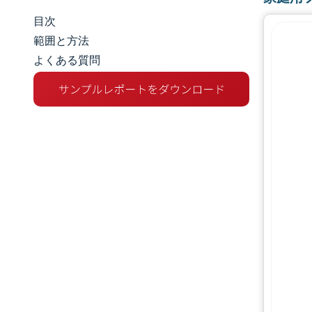
目次
市場規模とシェア
範囲と方法
よくある質問
市場分析
トレンドとインサイト
セグメント分析
地理分析
競争環境
主要プレーヤー
業界の動向