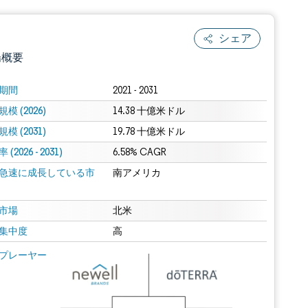
シェア
場概要
期間
2021 - 2031
模 (2026)
14.38 十億米ドル
模 (2031)
19.78 十億米ドル
(2026 - 2031)
6.58% CAGR
急速に成長している市
南アメリカ
.0の表示が必要です。
市場
北米
集中度
高
 Mordor Intelligence。再利用にはCC BY 4.0の表示が必要です。
プレーヤー