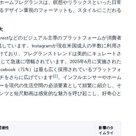
ホームフレグランスは、瞑想やリラックスといった日常
るデザイン重視のフォーマットも、スタイルにこだわる
大
interestなどのビジュアル主導のプラットフォームが消費者
います。Instagramが現在米国成人の半数に利用さ
を引き付けており、フレグランストレンドは美的にキュレートさ
て急速に増幅されています。2025年6月に実施された
acebook（71%）は最も広く採用されているプラットフォ
[2]
チをさらに広げています
。インフルエンサーやホーム
ーを現代の生活空間の必須要素として頻繁に紹介し、そ
ンツと短尺動画は感覚的な魅力を呼び起こし、好奇心と
関連性
影響のタ
イムライ