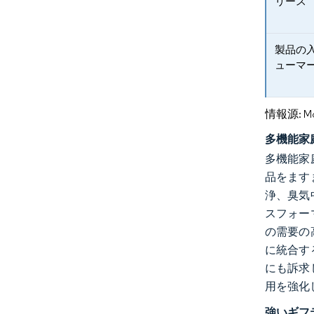
リース
製品の
ューマ
情報源: Mord
多機能家
多機能家
品をます
浄、臭気
スフォー
の需要の
に統合す
にも訴求
用を強化
強いギフ