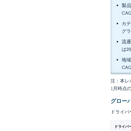
製品
CA
カテ
グ
流通
は2
地域
CA
注：本レポ
1月時点
グロー
ドライバ
ドライバ