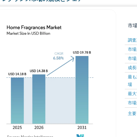
市
調査
市場規
市場規
成長率 
最も
場
画像 © Mordor Intelligence。再利用にはCC BY 4
最大
市場
画像 ©
主要