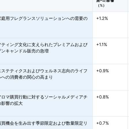
測への影響
（%）
家庭用フレグランスソリューションへの需要の
+1.2%
フティング文化に支えられたプレミアムおよび
+1.1%
ザンキャンドル販売の急増
エステティクスおよびウェルネス志向のライフ
+0.9%
ルへの消費者の関心の高まり
アロマ購買行動に対するソーシャルメディアチ
+0.8%
の影響の拡大
購買機会を生み出す季節限定および数量限定リ
+0.7%