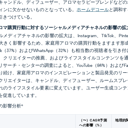
キャンドル、ディフューザー、アロマセラピーブレンドなどの
ィンに欠かせないものとなっている。
ホームデコール
と調和す
引きつけている。
ロマ購買行動に対するソーシャルメディアチャネルの影響の拡
メディアチャネルの影響の拡大は、Instagram、TikTok、P
大きく影響するため、家庭用アロマの購買行動をますます形成して
Tok（37%）およびWhatsApp（32%）も相当数の視聴者
、クリエイターの推薦、およびライフスタイルコンテンツを通じ
サーチ・センターの調査によると、YouTube（84%）およびF
り続け、家庭用アロマのインスピレーションと製品発見のリー
クリエイターは、キャンドル、ディフューザー、ルームスプレ
れのライフスタイル要素に変えています。ユーザー生成コンテ
を促進しています。
の影響分析
*
（〜）CAGR予測
地理的
への影響（%）