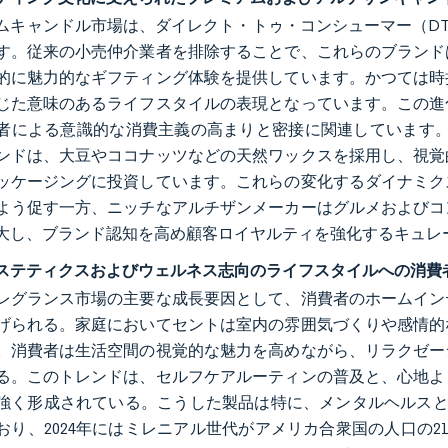
ムキャンドル市場は、ダイレクト・トゥ・コンシューマー（D
す。従来の小売仲介業者を排除することで、これらのブランド
的に魅力的なギフティング体験を提供しています。かつては時
じた意味のあるライフスタイルの表現となっています。この進
による意識的な消費主義の高まりと密接に関連しています。これに応え
ンドは、大豆やココナッツなどの天然ワックスを採用し、視覚
ッケージングに投資しています。これらの変化するダイナミク
よう促す一方、ニッチなアルチザンメーカーはグルメおよびコ
大し、ブランド認知を高め顧客ロイヤルティを強化するキュレ
ステティクスおよびウェルネス志向のライフスタイルへの消費
レグランス市場の主要な成長要因として、消費者のホームイン
げられる。家庭においてセントは室内の雰囲気づくりや感情的
。消費者は生活空間の視覚的な魅力を高めながら、リラクゼー
る。このトレンドは、セルフケアルーティンの普及と、心地よ
強く形成されている。こうした製品は特に、メンタルヘルスと
り、2024年にはミレニアル世代がアメリカ合衆国の人口の21.8