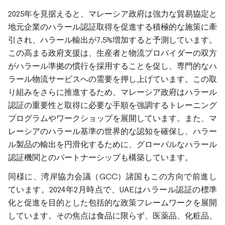
2025年を見据えると、マレーシア政府は強力な貿易協定と
地元企業のハラール認証取得を促進する積極的な施策に牽
引され、ハラール輸出が7.5%増加すると予測しています。
この高まる政府支援は、生産者と物流プロバイダーの双方
がハラール準拠の慣行を採用することを促し、専門的なハ
ラール物流サービスへの需要を押し上げています。この取
り組みをさらに推進するため、マレーシア政府はハラール
認証の重要性と取得に必要な手順を強調するトレーニング
プログラムやワークショップを展開しています。また、マ
レーシアのハラール基準の世界的な認知を確保し、ハラー
ル製品の輸出を円滑化するために、グローバルなハラール
認証機関とのパートナーシップも構築しています。
同様に、湾岸協力会議（GCC）諸国もこの方向で前進し
ています。2024年2月時点で、UAEはハラール認証の標準
化と促進を目的とした包括的な政策フレームワークを展開
しています。その焦点は食品に限らず、医薬品、化粧品、