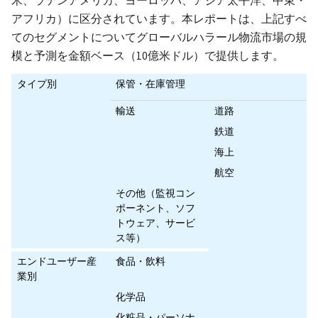
米、ラテンアメリカ、ヨーロッパ、アジア太平洋、中東・
アフリカ）に区分されています。本レポートは、上記すべ
てのセグメントについてグローバルハラール物流市場の規
模と予測を金額ベース（10億米ドル）で提供します。
タイプ別
保管・在庫管理
輸送
道路
鉄道
海上
航空
その他（監視コン
ポーネント、ソフ
トウェア、サービ
ス等）
エンドユーザー産
食品・飲料
業別
化学品
化粧品・パーソナ