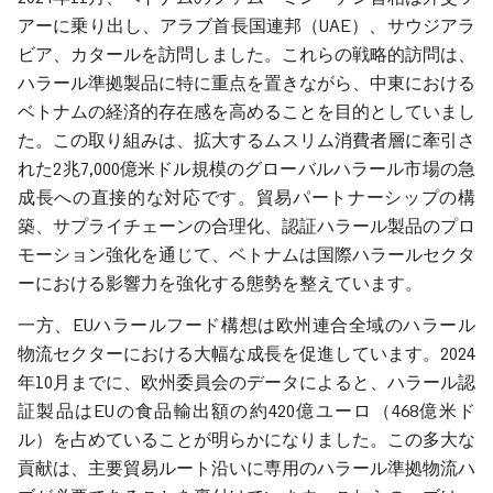
アーに乗り出し、アラブ首長国連邦（UAE）、サウジアラ
ビア、カタールを訪問しました。これらの戦略的訪問は、
ハラール準拠製品に特に重点を置きながら、中東における
ベトナムの経済的存在感を高めることを目的としていまし
た。この取り組みは、拡大するムスリム消費者層に牽引さ
れた2兆7,000億米ドル規模のグローバルハラール市場の急
成長への直接的な対応です。貿易パートナーシップの構
築、サプライチェーンの合理化、認証ハラール製品のプロ
モーション強化を通じて、ベトナムは国際ハラールセクタ
ーにおける影響力を強化する態勢を整えています。
一方、EUハラールフード構想は欧州連合全域のハラール
物流セクターにおける大幅な成長を促進しています。2024
年10月までに、欧州委員会のデータによると、ハラール認
証製品はEUの食品輸出額の約420億ユーロ（468億米ド
ル）を占めていることが明らかになりました。この多大な
貢献は、主要貿易ルート沿いに専用のハラール準拠物流ハ