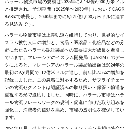
ハラール物流市場の規模は2025年に3,443億6,000万米ドル
と推定され、予測期間（2025年〜2030年）においてCAGR
8.68%で成長し、2030年までに5,221億1,000万米ドルに達す
る見込みです。
ハラール物流市場は上昇軌道を維持しており、世界的なイ
スラム教徒人口の増加と、食品・医薬品・化粧品などの分
野にわたるハラール認証製品への需要拡大が成長を牽引し
ています。マレーシアのイスラム開発局（JAKIM）のデー
タによると、マレーシアのハラール製品輸出額は2024年の
最初の9か月間で112億米ドルに達し、前年比7.5%の増加を
記録しました。この急増に対応するため、サプライチェー
ンの物流セグメントは認証済みの取り扱い・保管・輸送を
重視する形で適応しました。同時に、ハラール市場はハラ
ール物流フレームワークの規制・促進に向けた取り組みを
強化し、消費者の信頼を高め、市場の透明性を確保してい
ます。
2024年11月、ベトナムのファム・ミン・チン首相は外交ツ