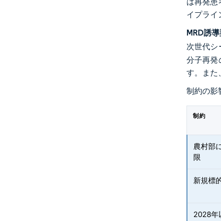
は再発患
イプライ
MRD誘
次世代シ
分子再発
す。また
制約の影
制約
農村部
限
新規標
2028