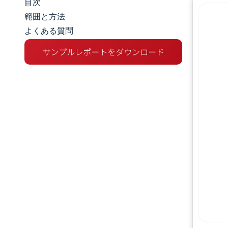
目次
市場規模とシェア
範囲と方法
よくある質問
市場分析
トレンドとインサイト
セグメント分析
地理分析
競争環境
主要プレーヤー
業界の動向