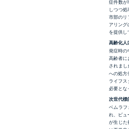
症件数が
しつつ処
市部のリ
アリング
を提供し
高齢化人
発症時の
高齢者に
されまし
への処方
ライフス
必要とな
次世代標
ベムラフ
れ、ピュ
が生じた