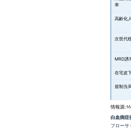
率
高齢化
次世代
MRD
在宅皮
規制当
情報源: Mord
白血病症
フローサ