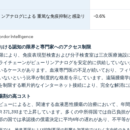
リンアナログによる 重篤な免疫抑制と感染リ
-0.6%
or Intelligence
おける認知の限界と専門家へのアクセス制限
限により、免疫表現型検査および分子検査室は三次医療施設
ライチェーンがピューリンアナログを安定的に供給していない
いるケースがあります。血液専門医の不足が続いており、フィリピ
いないという比率が制度的な格差を示しています。遠隔腫瘍学
を制限する断片的なインターネット接続により、完全な解消に
薬剤の高コスト
ビューによると、関連する血液悪性腫瘍の治療において、年間治療
UR 371,393まで上昇しています。多くの中所得国では自己負
部の国では承認後の償還決定に平均4年の遅れがあり、不平等
予測では、推進要因および抑制要因の影響を加算的ではなく方向性のあ