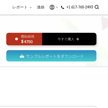
レポート
連絡
+1 617-765-2493
4750