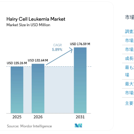
市
調査
市場規
市場規
成長率 
最も
場
画像 © Mordor Intelligence。再利用にはCC BY 4
最大
市場
画像 ©
主要