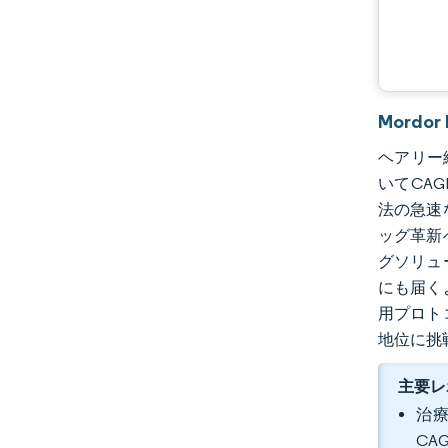
Mordo
ヘアリー細
いてCAG
法の急速
ッグ革新
グソリュ
にも届く
用プロト
地位に挑
主要レ
治療
CA