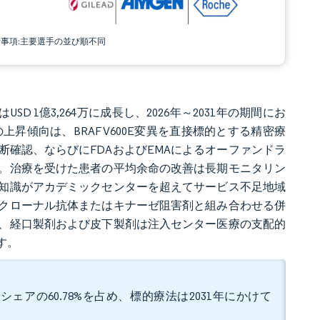
責事項:主要選手の並び順不同
USD 1億3,264万に成長し、2026年～2031年の期間にお
。この上昇傾向は、BRAF V600E変異を直接標的とする精密療
確認、ならびにFDAおよびEMAによるオーファンドラ
。治療を受けた患者の平均余命の改善は長期モニタリン
知識がアカデミックセンターを超えてサービス不足地域
クローナル抗体またはキナーゼ阻害剤と組み合わせる併
、経口製剤および皮下製剤は注入センター医療の支配的
す。
ェアの60.78%を占め、標的療法は2031年にかけて