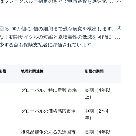
はブレークスルー指定のもとで申請審査を迅速化し、パ
[3]
る100万個に1個の細胞まで残存病変を検出します。
なく初期サイクルの短縮と累積毒性の低減を可能にしま
減少する点も保険支払者に評価されています。
影響
地理的関連性
影響の期間
グローバル、特に新興 市場
長期（4年以
上）
グローバルの価格感応市場
中期（2〜4
年）
後発品競争のある先進国市
長期（4年以