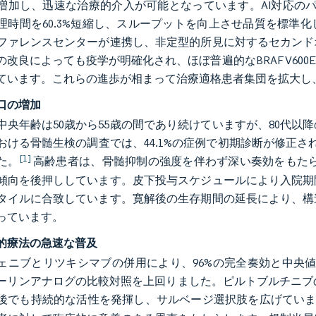
増加し、迅速な治療的介入が可能となっています。AI対応のパ
理時間を60.3%短縮し、スループットを向上させ品質を標準
ファレンスセンターが連携し、非定型的所見に対するセカンド
の改良によっても疫学が明確化され、ほぼ普遍的なBRAF V6
ています。これらの進歩が相まって治療適格患者集団を拡大し
口の増加
中央年齢は50歳から55歳の間であり続けていますが、80代以
おける骨髄生検の調査では、44.1%の症例で初期診断が修正さ
[1]
た。
高齢患者は、骨髄抑制の強度を伴わず深い奏効をもたらす
傾向を後押ししています。皮下投与スケジュールにより入院期
タイルに合致しています。寛解後の生存期間の延長により、構
っています。
的療法の急速な普及
ェニブとリツキシマブの併用により、96%の完全奏効と中央値2
ーリンアナログの比較対照を上回りました。ピルトブルチニブの
後でも持続的な活性を発揮し、サルベージ選択肢を広げてい