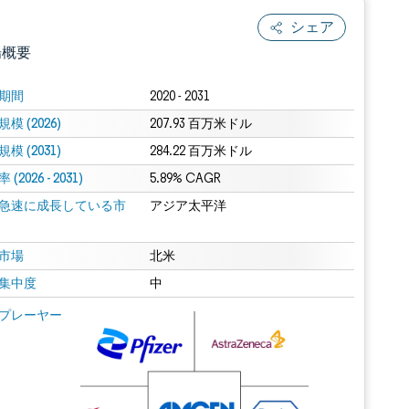
シェア
場概要
期間
2020 - 2031
模 (2026)
207.93 百万米ドル
模 (2031)
284.22 百万米ドル
(2026 - 2031)
5.89% CAGR
急速に成長している市
アジア太平洋
.0の表示が必要です。
市場
北米
集中度
中
 Mordor Intelligence。再利用にはCC BY 4.0の表示が必要です。
プレーヤー