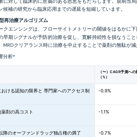
者に対して臨床的に意義のある恩恵をもたらします。規制当局
ン候補の研究から臨床応用までの遅延を短縮しています。
導型再治療アルゴリズム
ークエンシングは、フローサイトメトリーの閾値をはるかに下回
の早期シグナルが予防的治療を促し、寛解持続性を損なうこと
、MRDクリアランス時に治療を中止することで薬剤の無駄が
響分析
*
（〜）CAGR予測への
（%）
における認知の限界と 専門家へのアクセス制
-0.9%
的薬剤の高コスト
-1.1%
年以降のオーファンドラッグ独占権の満了
-0.7%