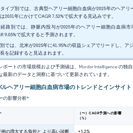
タイプ別では、古典型ヘアリー細胞白血病が2025年のヘアリー
は2031年にかけてCAGR 7.52%で拡大する見込みです。
経路別では、静脈内投与が2025年のヘアリー細胞白血病市場の
GR 9.05%で拡大すると予測されます。
別では、北米が2025年に41.95%の収益シェアでリードし、アジア
成長を記録すると見込まれます。
ポートの市場規模および予測値は、Mordor Intelligence
な最新のデータと洞察に基づいて更新されています。
バルヘアリー細胞白血病市場のトレンドとインサイト
ーの影響分析
*
ー
（〜）CAGR予測への影響
（%）
症例の増大する負担と より高い診断
+1.2%