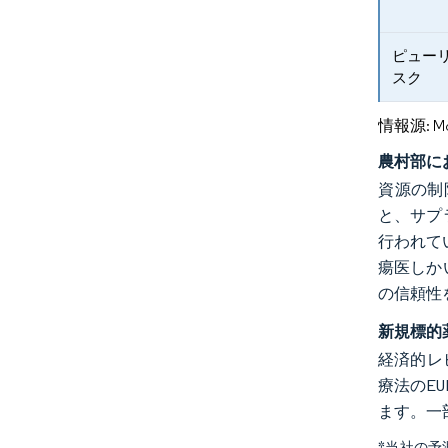
ピュー
スク
情報源: Mord
農村部に
資源の制
と、サプ
行われて
瘍医しか
の信頼性
新規標的
経済的レ
療法のE
ます。一
*当社の