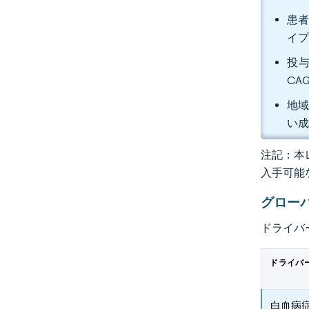
患者
イプ
投与
CA
地域
い
注記：本レ
入手可能
グロー
ドライバ
ドライバ
白血病