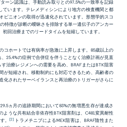
ターン認識は、手動読み取りとの97.5%の一致率を記録
化しています。テレメディシンにより地方の検査機関と都
オピニオンの取得が迅速化されています。形態学的スコ
00Eの特徴が診断の曖昧さを排除する単一遺伝子のアンカー
、初回治療までのリードタイムを短縮しています。
降のコホートでは有病率が急激に上昇します。85歳以上の
れ、25.4%の症例で合併症を伴うことなく治療計画が見直
治療レジメンへの需要を高め、BRAFまたはBTK阻害
間が短縮され、移動制約にも対応できるため、高齢者の
造化されたサーベイランスと再治療のトリガーがさらに
9.5ヵ月の追跡期間において83%の無増悪生存が達成さ
ような共有結合非依存性BTK阻害剤は、C481変異耐性
[2]
ます。
トラメチニブによるMEK阻害は、BRAF陰性また