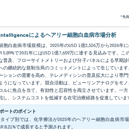
*免
r Intelligenceによるヘアリー細胞白血病市場分析
胞白血病市場規模は、2025年のUSD 1億2,526万から2026年には
R 5.89%で2031年にはUSD 1億7,659万に達する見込みです
な普及、フローサイトメトリーおよび分子パネルによる早期診断
への継続的な規制当局のコミットメントによって生じています
ーションの需要を高め、テレメディシンの普及拡大により専門
ようになっています。競合活動は、ピューリンアナログをモノ
コルに焦点を当て、有効性と忍容性を両立させています。一方
戦し、システムコストを低減する在宅治療経路を促進していま
ポートのポイント
タイプ別では、化学療法が2025年のヘアリー細胞白血病市場シ
GR 8.21%で成長すると予測されます。