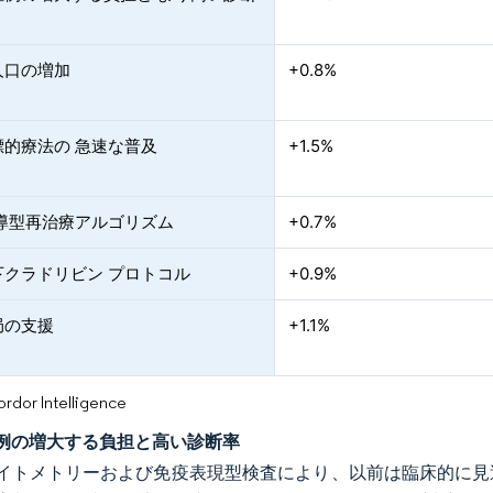
人口の増加
+0.8%
標的療法の 急速な普及
+1.5%
誘導型再治療アルゴリズム
+0.7%
下クラドリビン プロトコル
+0.9%
局の支援
+1.1%
or Intelligence
例の増大する負担と高い診断率
イトメトリーおよび免疫表現型検査により、以前は臨床的に見