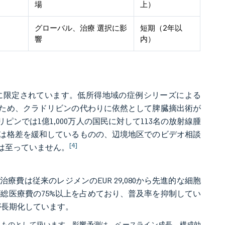
場
上）
グローバル、治療 選択に影
短期（2年以
響
内）
に限定されています。低所得地域の症例シリーズによる
ため、クラドリビンの代わりに依然として脾臓摘出術が
ンでは1億1,000万人の国民に対して113名の放射線腫
は格差を緩和しているものの、辺境地区でのビデオ相談
[4]
は至っていません。
費は従来のレジメンのEUR 29,080から先進的な細胞
担が総医療費の75%以上を占めており、普及率を抑制してい
が長期化しています。
るものとして扱います。影響予測は、ベースライン成長、構成効