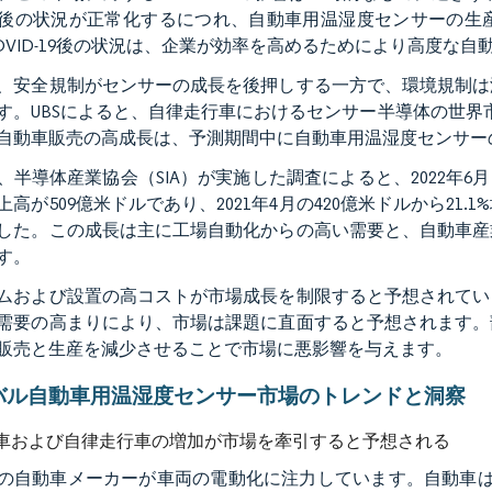
後の状況が正常化するにつれ、自動車用温湿度センサーの生
OVID-19後の状況は、企業が効率を高めるためにより高度な
、安全規制がセンサーの成長を後押しする一方で、環境規制は
す。UBSによると、自律走行車におけるセンサー半導体の世界市
自動車販売の高成長は、予測期間中に自動車用温湿度センサー
、半導体産業協会（SIA）が実施した調査によると、2022年6月
高が509億米ドルであり、2021年4月の420億米ドルから21.1
した。この成長は主に工場自動化からの高い需要と、自動車産
す。
ムおよび設置の高コストが市場成長を制限すると予想されてい
需要の高まりにより、市場は課題に直面すると予想されます。
販売と生産を減少させることで市場に悪影響を与えます。
バル自動車用温湿度センサー市場のトレンドと洞察
車および自律走行車の増加が市場を牽引すると予想される
の自動車メーカーが車両の電動化に注力しています。自動車は