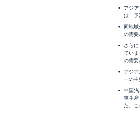
アジア
は、予
同地域
の需要
さらに
ていま
の需要
アジア
ーの主
中国汽
車生産
た。こ