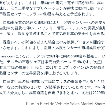
要があります。これは、車両内の電気・電子回路が非常に高い
味し、安全上重要なアプリケーションが確実に動作し続けるた
用温度センサーにプラスの影響を与えると予想されます。
、自動車産業の急速な電動化により、湿度センサーへの需要が
自動車の普及に伴い、バッテリー管理システムへの需要が急
圧、湿度、温度を追跡することで電気自動車の安全性を高める
、湿度レベルが閾値を超えた場合にのみ換気プロセスを開始す
上させます。これにより、湿度・温度センサーの市場成長が促
olumes.comによると、テスラは2021年に約936,200台を販売
た。テスラの市場シェアは販売台数ベースで14%です。次点にはBYD
動車市場の成長とともに、2021年にはプラグインEVの登録
湿度センサーの世界需要を押し上げるでしょう。
、自律走行車の採用増加も市場にプラスの影響を与えると予想
サーなどの特定のセンサーが搭載されているためです。2020年
人間の介入なしに高速道路を自走できると述べ、同社は2022