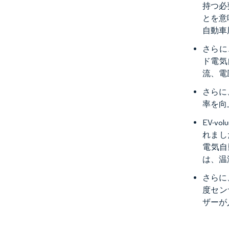
持つ必
とを意
自動車
さらに
ド電気
流、電
さらに
率を向
EV-v
れまし
電気自
は、温
さらに
度セン
ザーが