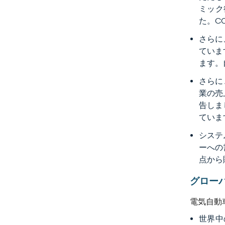
ミック
た。C
さらに
ていま
ます。
さらに
業の売上
告しま
ていま
システ
ーへの
点から
グロー
電気自動
世界中