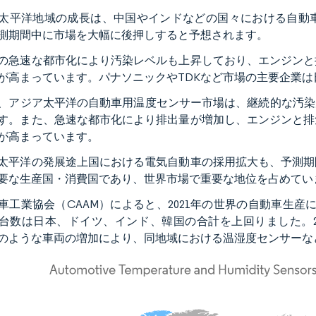
太平洋地域の成長は、中国やインドなどの国々における自動
測期間中に市場を大幅に後押しすると予想されます。
の急速な都市化により汚染レベルも上昇しており、エンジンと
が高まっています。パナソニックやTDKなど市場の主要企業
、アジア太平洋の自動車用温度センサー市場は、継続的な汚染
す。また、急速な都市化により排出量が増加し、エンジンと排
が高まっています。
太平洋の発展途上国における電気自動車の採用拡大も、予測期
要な生産国・消費国であり、世界市場で重要な地位を占めてい
車工業協会（CAAM）によると、2021年の世界の自動車生産
台数は日本、ドイツ、インド、韓国の合計を上回りました。2
のような車両の増加により、同地域における温湿度センサーな