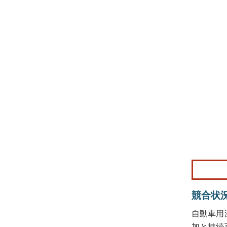
画像 © Mo
競合状
自動車用
加と持続