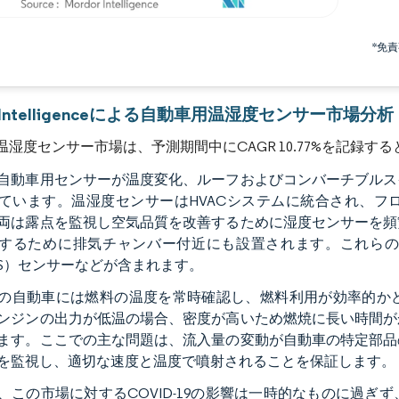
画像 © Mordor Intelligence。再利用にはCC BY 4.0の表示が必要です。
*免
r Intelligenceによる自動車用温湿度センサー市場分析
温湿度センサー市場は、予測期間中にCAGR 10.77%を記録す
自動車用センサーが温度変化、ルーフおよびコンバーチブルス
ています。温湿度センサーはHVACシステムに統合され、フ
両は露点を監視し空気品質を改善するために湿度センサーを頻
するために排気チャンバー付近にも設置されます。これら
TS）センサーなどが含まれます。
の自動車には燃料の温度を常時確認し、燃料利用が効率的か
ンジンの出力が低温の場合、密度が高いため燃焼に長い時間が
ます。ここでの主な問題は、流入量の変動が自動車の特定部品
を監視し、適切な速度と温度で噴射されることを保証します。
、この市場に対するCOVID-19の影響は一時的なものに過