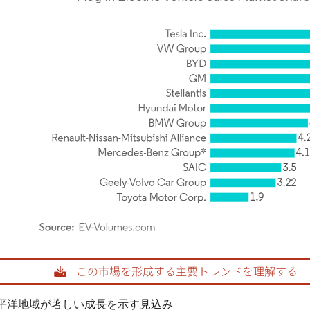
rdor Intelligence。再利用にはCC BY 4.0の表示が必要です。
平洋地域が著しい成長を示す見込み