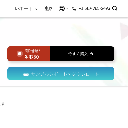
レポート
連絡
+1 617-765-2493
4750
場