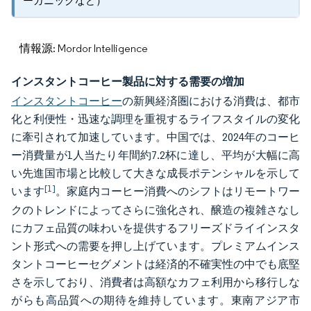
ーガニックなど）
情報源: Mordor Intelligence
インスタントコーヒー製品に対する需要の増加
インスタントコーヒー
の新興経済圏における消費は、都市
化と利便性・迅速な調理を重視するライフスタイルの変化
に牽引されて加速しています。中国では、2024年のコーヒ
ー消費量が1人当たり年間約7.2杯に達し、平均が大幅に高
い先進国市場と比較して大きな成長ポテンシャルを示して
[1]
います
。家庭内コーヒー消費へのシフトはリモートワー
クのトレンドによってさらに強化され、醸造の複雑さなし
にカフェ品質の味わいを提供するフリーズドライインスタ
ント形式への需要を押し上げています。プレミアムインス
タントコーヒーセグメントは経済的不確実性の中でも底堅
さを示しており、消費者は高額なカフェ利用から移行しな
がらも高品質への期待を維持しています。東南アジア市