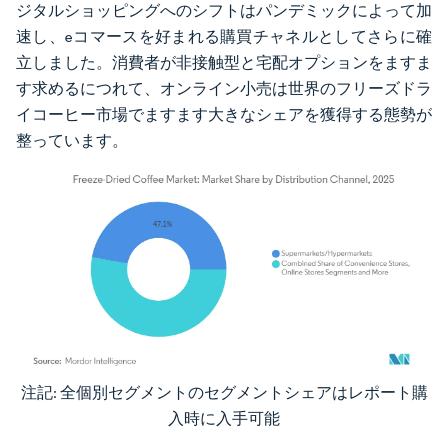
ジタルショッピングへのシフトはパンデミックによって加
速し、eコマースを好まれる購買チャネルとしてさらに確
立しました。消費者が非接触型と宅配オプションをますま
す求めるにつれて、オンライン小売は世界のフリーズドラ
イコーヒー市場でますます大きなシェアを獲得する態勢が
整っています。
注記: 全個別セグメントのセグメントシェアはレポート購
画像 © Mordor Intelligence。再利用にはCC BY 4.0の表示が必要です。
入時に入手可能