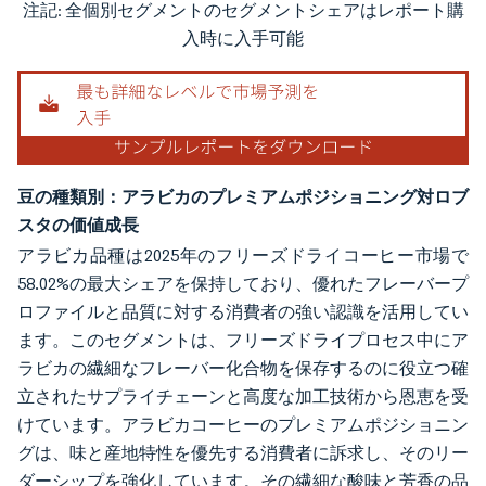
注記: 全個別セグメントのセグメントシェアはレポート購
画像 © Mordor Intelligence。再利用にはCC BY 4.0の表示が必要です。
入時に入手可能
豆の種類別：アラビカのプレミアムポジショニング対ロブ
スタの価値成長
アラビカ品種は2025年のフリーズドライコーヒー市場で
58.02%の最大シェアを保持しており、優れたフレーバープ
ロファイルと品質に対する消費者の強い認識を活用してい
ます。このセグメントは、フリーズドライプロセス中にア
ラビカの繊細なフレーバー化合物を保存するのに役立つ確
立されたサプライチェーンと高度な加工技術から恩恵を受
けています。アラビカコーヒーのプレミアムポジショニン
グは、味と産地特性を優先する消費者に訴求し、そのリー
ダーシップを強化しています。その繊細な酸味と芳香の品