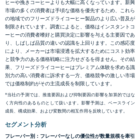
ヒーや挽きコーヒーよりも大幅に高くなっています。新興
市場の多くの消費者は手頃な価格を優先するため、これら
の地域でのフリーズドライコーヒー製品のより広い普及が
制限されています。調査によると、価格はインスタントコ
ーヒーの消費者嗜好と購買決定に影響を与える主要因であ
り、しばしば品質の違いの認識を上回ります。この感応度
により、メーカーは市場浸透を拡大するためにコスト効率
と競争力のある価格戦略に注力せざるを得ません。その結
果、フリーズドライコーヒーはプレミアム体験を求める識
別力の高い消費者に訴求する一方、価格競争の激しい市場
では価格制約がその主流成長を制限しています。
*当社の予測では、推進要因および抑制要因の影響を加算的ではな
く方向性のあるものとして扱います。影響予測は、ベースライン
成長、構成効果、および変数間の相互作用を反映しています。
セグメント分析
フレーバー別：フレーバーなしの優位性が数量規模を牽引