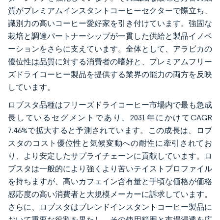
質がプレミアムインスタントコーヒーセクターで際立ち、
識別力の高いコーヒー愛好家を引き付けています。強固な
栽培と調達パートナーシップが一貫した供給と製品イノベ
ーションをさらに支えています。全体として、アラビカの
優位性は品質に対する消費者の嗜好と、プレミアムフリー
ズドライコーヒー製品を提供する業界の能力の両方を反映
しています。
ロブスタ品種はフリーズドライコーヒー市場内で最も急成
長しているセグメントであり、2031年にかけてCAGR
7.46%で拡大すると予測されています。この成長は、ロブ
スタのコスト優位性と気候変動への耐性に牽引されてお
り、より安定したサプライチェーンに貢献しています。ロ
ブスタは一般的により強くより苦いテイストプロファイル
を持ちますが、高いカフェイン含有量と手頃な価格が価格
感応度の高い消費者と大規模メーカーに訴求しています。
さらに、ロブスタはブレンドインスタントコーヒー製品に
おいて重要な役割を果たし、その使用範囲と市場浸透を広