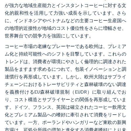
が強力な地域生産能力とインスタントコーヒーに対する文
化的親和性を活用して力強い成長を示しています。さら
に、インドネシアやベトナムなどの主要コーヒー生産国へ
の地理的近接性が地域のコスト優位性をさらに増幅させ、
世界舞台での競争力を強固にしています。
コーヒー市場の老練なプレーヤーである欧州は、プレミア
ム化と持続可能性へのシフトを目撃しています。これらの
トレンドは、消費者が環境にやさしく倫理的に調達された
製品をますます求めるにつれて、包装イノベーションと調
達慣行を再形成しています。しかし、欧州大陸はサプライ
チェーンにおけるトレーサビリティと森林破壊のない調達
を義務付けるEU森林破壊規制（EUDR）に取り組んでお
り、コスト構造とサプライヤーとの関係を再形成していま
す。ドイツ、フランス、英国は確立されたコーヒー飲用文
化とプレミアム製品への嗜好に牽引されて消費をリードし
ています。一方、ポーランドやハンガリーなど東欧の新興
市場は、可処分所得の増加と進化する消費者嗜好により未