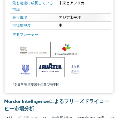
最も急速に成長している
中東とアフリカ
市場
最大市場
アジア太平洋
市場集中度
中
画像 © Mordor Intelligence。再利用にはCC BY 4.0の表示が必要です。
主要プレーヤー
*免責事項:主要選手の並び順不同
Mordor Intelligenceによるフリーズドライコー
ヒー市場分析