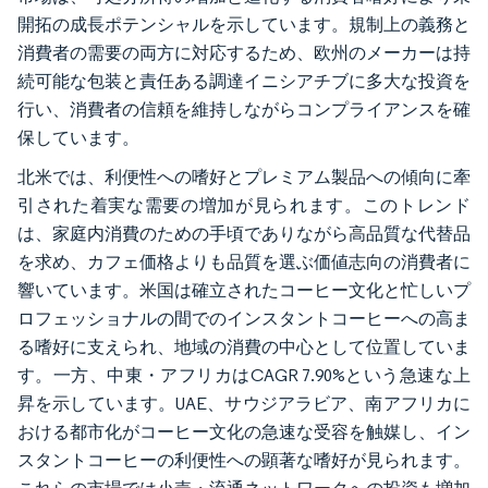
開拓の成長ポテンシャルを示しています。規制上の義務と
消費者の需要の両方に対応するため、欧州のメーカーは持
続可能な包装と責任ある調達イニシアチブに多大な投資を
行い、消費者の信頼を維持しながらコンプライアンスを確
保しています。
北米では、利便性への嗜好とプレミアム製品への傾向に牽
引された着実な需要の増加が見られます。このトレンド
は、家庭内消費のための手頃でありながら高品質な代替品
を求め、カフェ価格よりも品質を選ぶ価値志向の消費者に
響いています。米国は確立されたコーヒー文化と忙しいプ
ロフェッショナルの間でのインスタントコーヒーへの高ま
る嗜好に支えられ、地域の消費の中心として位置していま
す。一方、中東・アフリカはCAGR 7.90%という急速な上
昇を示しています。UAE、サウジアラビア、南アフリカに
おける都市化がコーヒー文化の急速な受容を触媒し、イン
スタントコーヒーの利便性への顕著な嗜好が見られます。