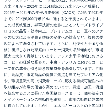
フリーズドライコーヒー市場規模は、2025年の134億1,000
万米ドルから2026年には143億6,000万米ドルへと成長し、
2026年〜2031年の年平均成長率（CAGR）7.05%で2031年
までに201億8,000万米ドルに達すると予測されています。
この成長軌道は、昇華技術の進歩によるフリーズドライプ
ロセスの品質・効率向上、プレミアムコーヒー豆へのアク
セス拡大による消費者嗜好の変化への対応など、複数の要
因によって牽引されています。さらに、利便性と手頃な価
格に後押しされた家庭内コーヒー消費の増加傾向が、市場
拡大に大きく貢献しています。アジア太平洋地域における
コーヒーの旺盛な受容と、中東・アフリカにおけるコーヒ
ー文化の成長が引き続き数量成長を牽引しています。同時
に、高品質・限定商品の提供に焦点を当てたプレミアム化
や、環境意識の高い消費者ニーズに応える持続可能性への
取り組みが市場の価値を高めています。調達・加工・流通
を統合することに長けた多国籍ロースターは、価格決定力
とイノベーションの機動性を維持し、市場の動向に効果的
に適応しています。しかし、エネルギーコストの上昇は利