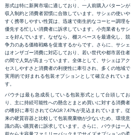
形式は特に新興市場に適しており、一人前購入パターンが
収入制約と消費者習慣に合致しています。サシェの使いや
すく携帯しやすい性質は、迅速で衛生的なコーヒー調理を
優先する忙しい消費者に訴求しています。小売業者もサシ
ェを好んでいます。なぜなら、棚スペースを最適化し、競
争力のある価格戦略を促進するからです。さらに、サシェ
はオンザゴー消費に対応しており、若い世代や都市居住者
の間で人気が高まっています。全体として、サシェはアク
セスしやすさと消費者の利便性に牽引され、多くの地域で
実用的で好まれる包装オプションとして確立されていま
す。
パウチは最も急成長している包装形式として台頭してお
り、主に持続可能性への懸念とまとめ買いに対する消費者
の嗜好に牽引されてCAGR 7.47%が見込まれています。従
来の硬質容器と比較して包装廃棄物が少ないため、環境意
識の高い購買者に訴求しています。さらに、パウチは一人
前から大容量ファミリーパックまでサイズオプションの柔