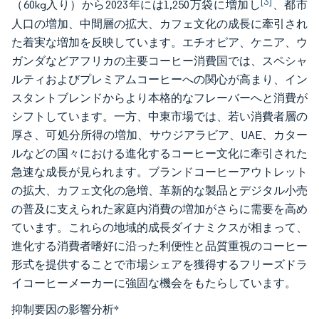
[3]
（60kg入り）から2023年には1,250万袋に増加し
、都市
人口の増加、中間層の拡大、カフェ文化の成長に牽引され
た着実な増加を反映しています。エチオピア、ケニア、ウ
ガンダなどアフリカの主要コーヒー消費国では、スペシャ
ルティおよびプレミアムコーヒーへの関心が高まり、イン
スタントブレンドからより本格的なフレーバーへと消費が
シフトしています。一方、中東市場では、若い消費者層の
厚さ、可処分所得の増加、サウジアラビア、UAE、カター
ルなどの国々における進化するコーヒー文化に牽引された
急速な成長が見られます。ブランドコーヒーアウトレット
の拡大、カフェ文化の急増、革新的な製品とデジタル小売
の普及に支えられた家庭内消費の増加がさらに需要を高め
ています。これらの地域的成長ダイナミクスが相まって、
進化する消費者嗜好に沿った利便性と品質重視のコーヒー
形式を提供することで市場シェアを獲得するフリーズドラ
イコーヒーメーカーに強固な機会をもたらしています。
抑制要因の影響分析
*