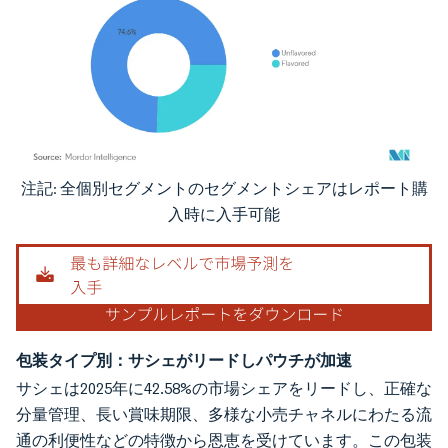
注記: 全個別セグメントのセグメントシェアはレポート購
画像 © Mordor Intelligence。再利用にはCC BY 4.0の表示が必要です。
入時に入手可能
包装タイプ別：サシェがリードしパウチが加速
サシェは2025年に42.58%の市場シェアをリードし、正確な
分量管理、長い賞味期限、多様な小売チャネルにわたる流
通の利便性などの特徴から恩恵を受けています。この包装