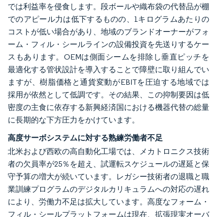
では利益率を侵食します。段ボールや織布袋の代替品が棚
でのアピール力は低下するものの、1キログラムあたりの
コストが低い場合があり、地域のブランドオーナーがフォ
ーム・フィル・シールラインの設備投資を先送りするケー
スもあります。OEMは側面シームを排除し垂直ピッチを
最適化する管状設計を導入することで障壁に取り組んでい
ますが、樹脂価格と通貨変動がEBITを圧迫する地域では
採用が依然として低調です。その結果、この抑制要因は低
密度の主食に依存する新興経済国における機器代替の総量
に長期的な下方圧力をかけています。
高度サーボシステムに対する熟練労働者不足
北米および西欧の高自動化工場では、メカトロニクス技術
者の欠員率が25％を超え、試運転スケジュールの遅延と保
守予算の増大が続いています。レガシー技術者の退職と職
業訓練プログラムのデジタルカリキュラムへの対応の遅れ
により、労働力不足は拡大しています。高度なフォーム・
フィル・シールプラットフォームは現在、拡張現実オーバ