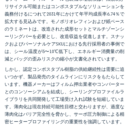
リサイクル可能またはコンポスタブルなソリューションを
義務付けるにつれて2031年にかけて年平均成長率6.74％で
拡大する見込みです。モノポリオレフィンおよび紙ベース
のラミネートは、改造された成形セットとマルチゾーンシ
ーリングバーを必要とし、改造収益を促進します。スナッ
クおよびパーソナルケアSKUにおける先行採用者の事例で
は、シール温度が5〜10℃低下し、エネルギー消費量の削
減とバッグの歪みリスクの縮小が文書化されています。
しかし、認定コンポスタブル樹脂の供給継続性は需要に追
いつかず、製品発売のタイムラインにリスクをもたらして
います。機器メーカーはフィルム押出業者やコンバーター
とのコンソーシアムを結成し、シーリングプロファイルラ
イブラリを共同開発して工場受け入れ試験を短縮していま
す。薄肉化は現在持続可能性目標と交わりますが、過度な
薄肉化はバリア完全性を脅かし、サーボ圧力制御による精
密ヒータープロファイリングの重要性を強調しています。