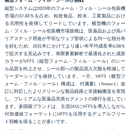
横型フォーム・フィル・シールが挑戦
縦型システムは2025年のフォーム・フィル・シール包装機
市場の57.83％を占め、粒状食品、粉末、工業製品におけ
る汎用性を発揮してリードしています。横型機のフォー
ム・フィル・シール包装機市場規模は、医薬品および高バ
リアスナック用途が平坦なウェブ形状による均一な熱分布
を好むため、2031年にかけてより速い年平均成長率6.58％
で拡大する見込みです。有限要素解析で最適化された成形
カラーがVFFS（縦型フォーム・フィル・シール）のシー
ル品質を向上させ、シール部への製品混入欠陥を軽減して
リーダーシップを維持しています。一方、HFFS（横型フ
ォーム・フィル・シール）構成は、付属書1（Annex 1）改
訂に対応したよりクリーンな製品経路と非接触搬送を実現
し、プレミアムな医薬品充填セグメントの移行を促してい
ます。多国籍ブランドは、主流SKUにVFFSを導入しながら
付加価値フォーマットにHFFSを活用するデュアルフリー
ト戦略を採ることが多いです。