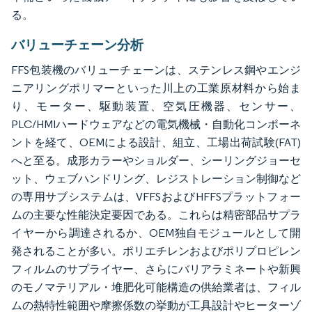
る。
バリューチェーン分析
FFS包装機のバリューチェーンは、ステンレス鋼やエンジ
ニアリングポリマーといった川上の工業原材料から始ま
り、モーター、駆動装置、空気圧機器、センサー、
PLC/HMIハードウェアなどの電気機械・自動化コンポーネ
ントを経て、OEMによる設計、組立、工場出荷試験(FAT)
へと至る。成形カラーやショルダー、シーリングジョーセ
ット、ウェブハンドリング、レジストレーション制御など
の専用サブシステムは、VFFSおよびHFFSプラットフォー
ムの主要な性能決定要因である。これらは精密部品サプラ
イヤーから調達されるか、OEM独自モジュールとして開
発されることが多い。ポリエチレンおよびポリプロピレン
フィルムのサプライヤー、さらにバリアラミネートや新興
のモノマテリアル・堆肥化可能構造の供給業者は、フィル
ムの熱特性範囲や摩擦係数の挙動が工具設計やヒーターゾ