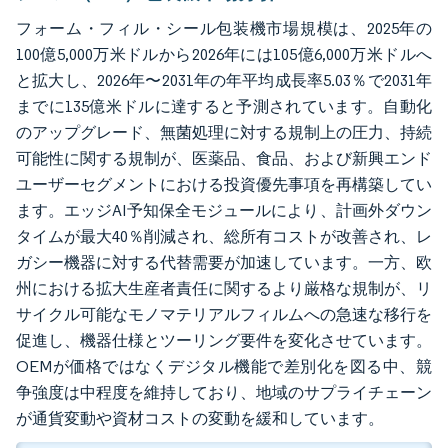
フォーム・フィル・シール包装機市場規模は、2025年の
100億5,000万米ドルから2026年には105億6,000万米ドルへ
と拡大し、2026年〜2031年の年平均成長率5.03％で2031年
までに135億米ドルに達すると予測されています。自動化
のアップグレード、無菌処理に対する規制上の圧力、持続
可能性に関する規制が、医薬品、食品、および新興エンド
ユーザーセグメントにおける投資優先事項を再構築してい
ます。エッジAI予知保全モジュールにより、計画外ダウン
タイムが最大40％削減され、総所有コストが改善され、レ
ガシー機器に対する代替需要が加速しています。一方、欧
州における拡大生産者責任に関するより厳格な規制が、リ
サイクル可能なモノマテリアルフィルムへの急速な移行を
促進し、機器仕様とツーリング要件を変化させています。
OEMが価格ではなくデジタル機能で差別化を図る中、競
争強度は中程度を維持しており、地域のサプライチェーン
が通貨変動や資材コストの変動を緩和しています。