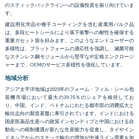
のスティックパックラインへの設備投資を振り向けていま
す。
建設用化学品や種子コーティングを含む産業用バルク品
は、多段ヒートシールにより落下衝撃への耐性を確保する
重量ガセット袋を好みます。このようなエンドユーザーの
多様性は、プラットフォームの適応性を強調し、滅菌可能
なステンレス鋼モジュールから堅牢なIP定格エンクロージ
ャーまで、OEMのサービス多様性を強化しています。
地域分析
アジア太平洋地域は2025年のフォーム・フィル・シール包
装機市場において最大の39.75％のシェアを維持してお
り、中国、インド、ベトナムにわたる都市部の消費拡大と
輸出志向の製造基盤に牽引されています。インドにおける
国産医薬品生産への政策インセンティブと中国における自
動化への税制優遇が新たな生産能力を促進し、タイやイン
ドネシアからのスナック輸出の増加が中速ライン需要を加