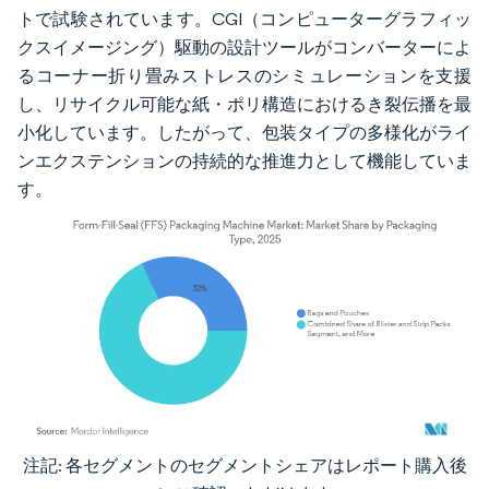
トで試験されています。CGI（コンピューターグラフィッ
クスイメージング）駆動の設計ツールがコンバーターによ
るコーナー折り畳みストレスのシミュレーションを支援
し、リサイクル可能な紙・ポリ構造におけるき裂伝播を最
小化しています。したがって、包装タイプの多様化がライ
ンエクステンションの持続的な推進力として機能していま
す。
注記: 各セグメントのセグメントシェアはレポート購入後
画像 © Mordor Intelligence。再利用にはCC BY 4.0の表示が必要です。