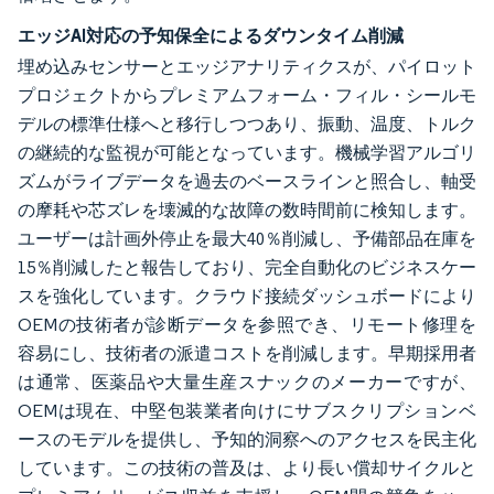
エッジAI対応の予知保全によるダウンタイム削減
埋め込みセンサーとエッジアナリティクスが、パイロット
プロジェクトからプレミアムフォーム・フィル・シールモ
デルの標準仕様へと移行しつつあり、振動、温度、トルク
の継続的な監視が可能となっています。機械学習アルゴリ
ズムがライブデータを過去のベースラインと照合し、軸受
の摩耗や芯ズレを壊滅的な故障の数時間前に検知します。
ユーザーは計画外停止を最大40％削減し、予備部品在庫を
15％削減したと報告しており、完全自動化のビジネスケー
スを強化しています。クラウド接続ダッシュボードにより
OEMの技術者が診断データを参照でき、リモート修理を
容易にし、技術者の派遣コストを削減します。早期採用者
は通常、医薬品や大量生産スナックのメーカーですが、
OEMは現在、中堅包装業者向けにサブスクリプションベ
ースのモデルを提供し、予知的洞察へのアクセスを民主化
しています。この技術の普及は、より長い償却サイクルと