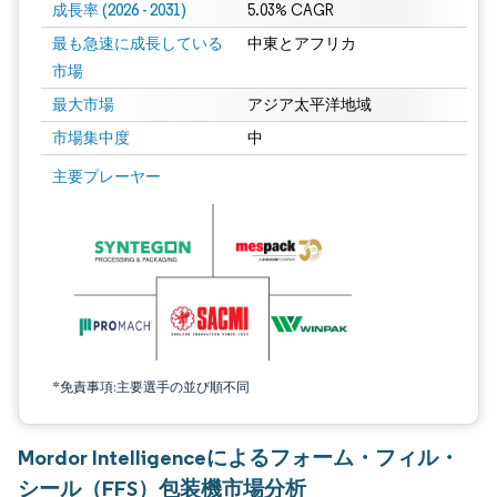
成長率 (2026 - 2031)
5.03% CAGR
最も急速に成長している
中東とアフリカ
市場
最大市場
アジア太平洋地域
市場集中度
中
画像 © Mordor Intelligence。再利用にはCC BY 4.0の表示が必要です。
主要プレーヤー
*免責事項:主要選手の並び順不同
Mordor Intelligenceによるフォーム・フィル・
シール（FFS）包装機市場分析