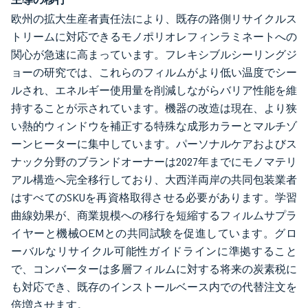
欧州の拡大生産者責任法により、既存の路側リサイクルス
トリームに対応できるモノポリオレフィンラミネートへの
関心が急速に高まっています。フレキシブルシーリングジ
ョーの研究では、これらのフィルムがより低い温度でシー
ルされ、エネルギー使用量を削減しながらバリア性能を維
持することが示されています。機器の改造は現在、より狭
い熱的ウィンドウを補正する特殊な成形カラーとマルチゾ
ーンヒーターに集中しています。パーソナルケアおよびス
ナック分野のブランドオーナーは2027年までにモノマテリ
アル構造へ完全移行しており、大西洋両岸の共同包装業者
はすべてのSKUを再資格取得させる必要があります。学習
曲線効果が、商業規模への移行を短縮するフィルムサプラ
イヤーと機械OEMとの共同試験を促進しています。グロ
ーバルなリサイクル可能性ガイドラインに準拠すること
で、コンバーターは多層フィルムに対する将来の炭素税に
も対応でき、既存のインストールベース内での代替注文を
倍増させます。