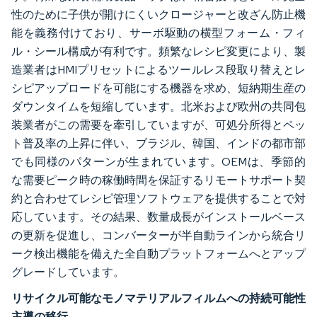
性のために子供が開けにくいクロージャーと改ざん防止機
能を義務付けており、サーボ駆動の横型フォーム・フィ
ル・シール構成が有利です。頻繁なレシピ変更により、製
造業者はHMIプリセットによるツールレス段取り替えとレ
シピアップロードを可能にする機器を求め、短納期生産の
ダウンタイムを短縮しています。北米および欧州の共同包
装業者がこの需要を牽引していますが、可処分所得とペッ
ト普及率の上昇に伴い、ブラジル、韓国、インドの都市部
でも同様のパターンが生まれています。OEMは、季節的
な需要ピーク時の稼働時間を保証するリモートサポート契
約と合わせてレシピ管理ソフトウェアを提供することで対
応しています。その結果、数量成長がインストールベース
の更新を促進し、コンバーターが半自動ラインから統合リ
ーク検出機能を備えた全自動プラットフォームへとアップ
グレードしています。
リサイクル可能なモノマテリアルフィルムへの持続可能性
主導の移行