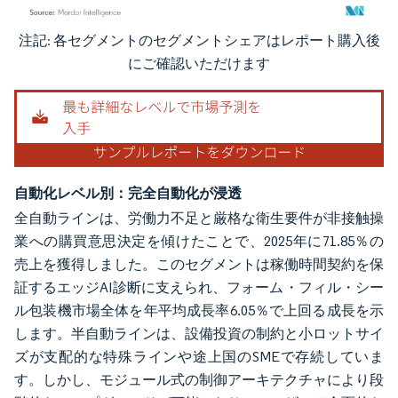
注記: 各セグメントのセグメントシェアはレポート購入後
画像 © Mordor Intelligence。再利用にはCC BY 4.0の表示が必要です。
にご確認いただけます
自動化レベル別：完全自動化が浸透
全自動ラインは、労働力不足と厳格な衛生要件が非接触操
業への購買意思決定を傾けたことで、2025年に71.85％の
売上を獲得しました。このセグメントは稼働時間契約を保
証するエッジAI診断に支えられ、フォーム・フィル・シー
ル包装機市場全体を年平均成長率6.05％で上回る成長を示
します。半自動ラインは、設備投資の制約と小ロットサイ
ズが支配的な特殊ラインや途上国のSMEで存続していま
す。しかし、モジュール式の制御アーキテクチャにより段