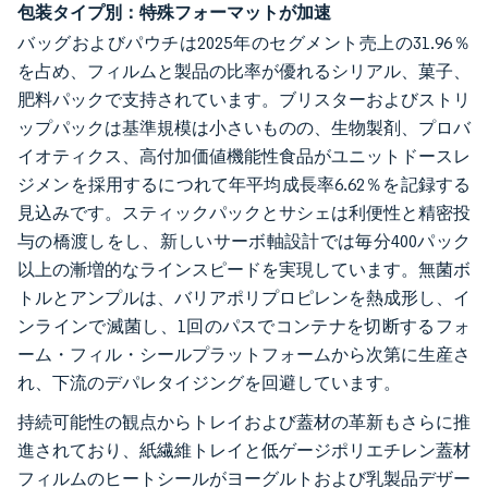
包装タイプ別：特殊フォーマットが加速
バッグおよびパウチは2025年のセグメント売上の31.96％
を占め、フィルムと製品の比率が優れるシリアル、菓子、
肥料パックで支持されています。ブリスターおよびストリ
ップパックは基準規模は小さいものの、生物製剤、プロバ
イオティクス、高付加価値機能性食品がユニットドースレ
ジメンを採用するにつれて年平均成長率6.62％を記録する
見込みです。スティックパックとサシェは利便性と精密投
与の橋渡しをし、新しいサーボ軸設計では毎分400パック
以上の漸増的なラインスピードを実現しています。無菌ボ
トルとアンプルは、バリアポリプロピレンを熱成形し、イ
ンラインで滅菌し、1回のパスでコンテナを切断するフォ
ーム・フィル・シールプラットフォームから次第に生産さ
れ、下流のデパレタイジングを回避しています。
持続可能性の観点からトレイおよび蓋材の革新もさらに推
進されており、紙繊維トレイと低ゲージポリエチレン蓋材
フィルムのヒートシールがヨーグルトおよび乳製品デザー