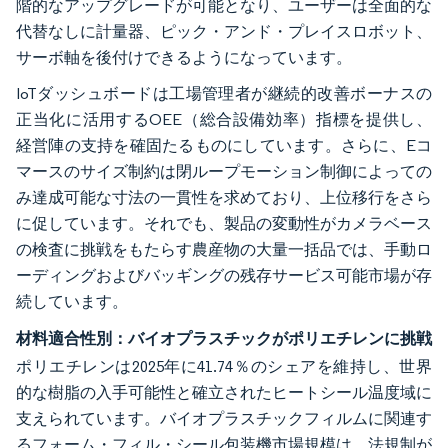
階的なアップグレードが可能となり、ユーザーは全面的な
代替なしに計量器、ピック・アンド・プレイスロボット、
サーボ軸を後付けできるようになっています。
IoTダッシュボードは工場管理者が継続的改善ボーナスの
正当化に活用するOEE（総合設備効率）指標を提供し、
経営陣の支持を確固たるものにしています。さらに、Eコ
マースのサイズ制約は閉ループモーション制御によっての
み達成可能な寸法の一貫性を求めており、上位移行をさら
に促しています。それでも、製品の変動性がカメラベース
の検査に挑戦をもたらす農産物の大量一括品では、手動ロ
ーディングおよびバッギングの残存サービス可能市場が存
続しています。
材料適合性別：バイオプラスチックがポリエチレンに挑戦
ポリエチレンは2025年に41.74％のシェアを維持し、世界
的な樹脂の入手可能性と確立されたヒートシール温度域に
支えられています。バイオプラスチックフィルムに関連す
るフォーム・フィル・シール包装機市場規模は、法規制が