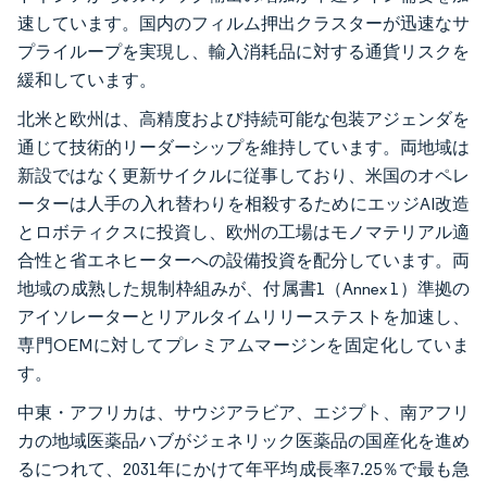
速しています。国内のフィルム押出クラスターが迅速なサ
プライループを実現し、輸入消耗品に対する通貨リスクを
緩和しています。
北米と欧州は、高精度および持続可能な包装アジェンダを
通じて技術的リーダーシップを維持しています。両地域は
新設ではなく更新サイクルに従事しており、米国のオペレ
ーターは人手の入れ替わりを相殺するためにエッジAI改造
とロボティクスに投資し、欧州の工場はモノマテリアル適
合性と省エネヒーターへの設備投資を配分しています。両
地域の成熟した規制枠組みが、付属書1（Annex 1）準拠の
アイソレーターとリアルタイムリリーステストを加速し、
専門OEMに対してプレミアムマージンを固定化していま
す。
中東・アフリカは、サウジアラビア、エジプト、南アフリ
カの地域医薬品ハブがジェネリック医薬品の国産化を進め
るにつれて、2031年にかけて年平均成長率7.25％で最も急