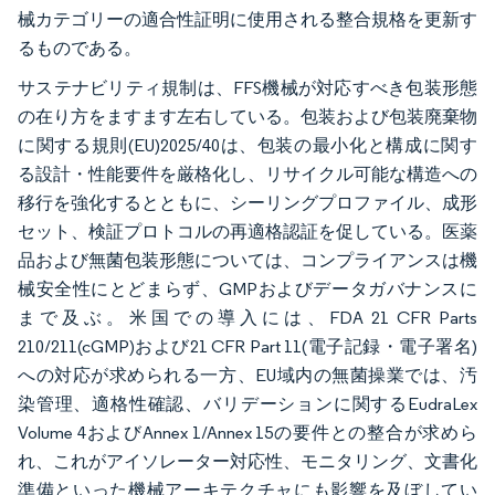
械カテゴリーの適合性証明に使用される整合規格を更新す
るものである。
サステナビリティ規制は、FFS機械が対応すべき包装形態
の在り方をますます左右している。包装および包装廃棄物
に関する規則(EU)2025/40は、包装の最小化と構成に関す
る設計・性能要件を厳格化し、リサイクル可能な構造への
移行を強化するとともに、シーリングプロファイル、成形
セット、検証プロトコルの再適格認証を促している。医薬
品および無菌包装形態については、コンプライアンスは機
械安全性にとどまらず、GMPおよびデータガバナンスに
まで及ぶ。米国での導入には、FDA 21 CFR Parts
210/211(cGMP)および21 CFR Part 11(電子記録・電子署名)
への対応が求められる一方、EU域内の無菌操業では、汚
染管理、適格性確認、バリデーションに関するEudraLex
Volume 4およびAnnex 1/Annex 15の要件との整合が求めら
れ、これがアイソレーター対応性、モニタリング、文書化
準備といった機械アーキテクチャにも影響を及ぼしてい