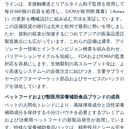
ラインは、非接触搬送とリアルタイム粒子監視を使用して
毎分600個の容器を処理し、OEMが欧州附属書1（Annex
1）の更新を機械設計に組み込む方法を実証しています。
この設備投資の移行は北米と欧州で最初に勢いを増しまし
たが、規制の収束が加速するにつれてアジアの医薬品受託
製造拠点にも広がっています。これらの設備は通常、アイ
ソレーター技術とインラインビジョン検査を組み合わせ、
バリデーションサイクルを短縮し、FDAおよびEMAの監査
対応を容易にします。生物製剤の高スループット化は、よ
り高速なシステムへの反復注文に結びつき、主要サプライ
ヤーのアフターマーケット部品およびサービスのバックロ
グを強化しています。
ペットフードおよび獣医用栄養補助食品ブランドの成長
ペットの人間化トレンドにより、風味揮発成分と活性栄養
補助成分を保持する小分けパウチを必要とするプレミアム
および治療用ペットフードの新製品発売が急増していま
す。特殊な栄養補助食品パックは、精密投与とシール完全