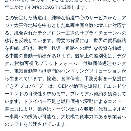
年にかけて4.04%のCAGRで成長します。
この安定した軌道は、純粋な輸送中心のサービスから、ア
ジア太平洋地域を中心とした車両生産台数の増加に対応す
る、統合されたテクノロジー主導のサプライチェーンへの
移行を反映しています。需要の背景には、世界の貿易航路
を再編し続け、港湾・鉄道・道路への新たな投資を触媒す
る中国の自動車輸出があります。競争上の差別化は、デジ
タル貨物可視化プラットフォーム、付加価値処理センタ
ー、電気自動車向け専門的ハンドリングソリューションか
ら生まれています。輸送、倉庫保管、予測分析を一括提供
できるプロバイダーは、OEMが納期を短縮してエンドツ
ーエンドの可視性を求める中、プレミアム契約を獲得して
います。ドライバー不足と燃料価格の変動によるコスト上
昇圧力により、業界はマージン圧力を吸収し代替エネルギ
ー車両への投資が可能な、大規模で資本力のある事業者へ
のシフトを加速させています。