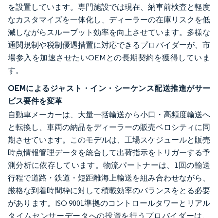
を設置しています。専門施設では現在、納車前検査と軽度
なカスタマイズを一体化し、ディーラーの在庫リスクを低
減しながらスループット効率を向上させています。多様な
通関規制や税制優遇措置に対応できるプロバイダーが、市
場参入を加速させたいOEMとの長期契約を獲得していま
す。
OEMによるジャスト・イン・シーケンス配送推進がサー
ビス要件を変革
自動車メーカーは、大量一括輸送から小口・高頻度輸送へ
と転換し、車両の納品をディーラーの販売ベロシティに同
期させています。このモデルは、工場スケジュールと販売
時点情報管理データを統合して出荷指示をトリガーする予
測分析に依存しています。物流パートナーは、1回の輸送
行程で道路・鉄道・短距離海上輸送を組み合わせながら、
厳格な到着時間枠に対して積載効率のバランスをとる必要
があります。ISO 9001準拠のコントロールタワーとリアル
タイムセンサーデータへの投資を行うプロバイダーは、