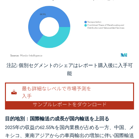
注記: 個別セグメントのシェアはレポート購入後に入手可
画像 © Mordor Intelligence。再利用にはCC BY 4.0の表示が必要です。
能
目的地別：国際輸送の成長が国内輸送を上回る
2025年の収益の62.55%を国内業務が占める一方、中国、メ
キシコ、東南アジアからの車両輸出の増加に伴い国際輸送