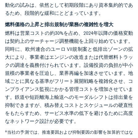
動化の試みは、依然として初期段階にあり資本集約的であ
るため、段階的な緩和にとどまっています。
燃料価格の上昇と排出規制が業務の複雑性を増大
燃料は営業コストの約30%を占め、2024年以降の価格変動
は契約上のサーチャージ調整機能を上回り始めています。
同時に、欧州連合のユーロ VII規制案と低排出ゾーンの拡
大により、事業者はエンジンの改造または代替燃料トラッ
クの調達を義務付けられています。設備投資の負担が中小
規模の事業者を圧迫し、業界再編を加速させています。地
域ごとに異なる基準がフリート展開戦略を複雑化させ、コ
ンプライアンス監視にかかる管理コストを増加させていま
す。鉄道や短距離海上輸送へのモーダルシフトは排出量を
抑制できますが、積み替えコストとスケジュールの硬直性
をもたらすため、サービス水準の低下を避けるために高度
なネットワーク設計が必要です。
*当社の予測では、推進要因および抑制要因の影響を加算的ではな