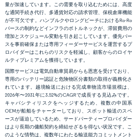
量が加速しています。この需要を取り込むためには、高度
な通関手続き代行、多通貨対応の請求管理、保税倉庫機能
が不可欠です。ハンブルクやロングビーチにおけるRo-Ro
バースの制約などインフラのボトルネックが、滞留費用の
増加とスケジュール変動を引き起こしています。優先バー
スを事前確保または専用フィーダーサービスを運営するプ
ロバイダーはこれらのリスクを軽減し、顧客からのロイヤ
ルティプレミアムを獲得しています。
国際サービスは電気自動車貿易からも恩恵を受けており、
専用のバッテリー認証と危険物区分書類の取得が義務化さ
れています。越境輸送における完成車物流市場規模は、
2026年〜2031年に3.52%のCAGRで成長する見込みです。
キャパシティリスクをヘッジするため、複数の中国系
OEMが船舶をチャーターしており、スポット輸送のスペ
ースが逼迫しているため、サードパーティープロバイダー
はより長期の傭船契約を締結せざるを得ない状況です。こ
のような情勢は、複数年にわたる輸送能力コミットメント