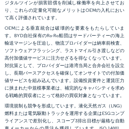
ジタルツインが損害賠償を削減し稼働率を向上させてお
り、これらの定量化可能なメリットはOEMの入札におい
て高く評価されています。
OEMによる垂直統合は破壊的な要素をもたらしていま
す。BYD自社保有のRo-Ro船団はサードパーティーの海上
輸送マージンを圧迫し、物流プロバイダーは納車前検査、
ソフトウェアフラッシング、ラストマイル引き渡しなどの
高付加価値サービスに注力せざるを得なくなっています。
対抗策として、プロバイダーは港湾当局と合弁会社を設立
し、長期バースアクセスを確保してオンサイトでの付加価
値サービスを組み込んでいます。設備投資要件と運賃圧力
に挟まれた中規模事業者は、補完的なキャパシティを求め
る戦略的買収者にとって格好の買収対象となっています。
環境規制も競争を形成しています。液化天然ガス（LNG）
燃料または電気駆動トラックを運用する企業はESGコンプ
ライアンスで差別化し、スコープ3排出目標が厳格な自動
車メーカーからの受注を獲得しています。ISO 14001、