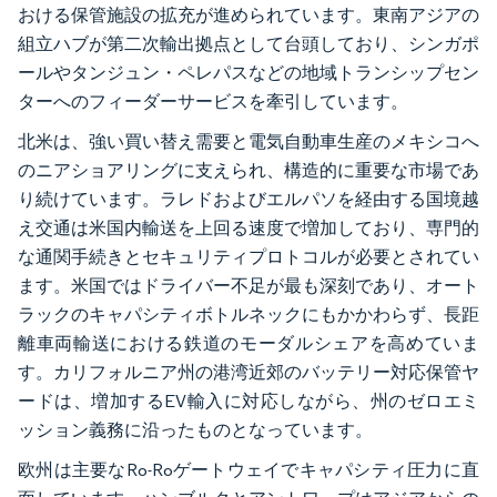
おける保管施設の拡充が進められています。東南アジアの
組立ハブが第二次輸出拠点として台頭しており、シンガポ
ールやタンジュン・ペレパスなどの地域トランシップセン
ターへのフィーダーサービスを牽引しています。
北米は、強い買い替え需要と電気自動車生産のメキシコへ
のニアショアリングに支えられ、構造的に重要な市場であ
り続けています。ラレドおよびエルパソを経由する国境越
え交通は米国内輸送を上回る速度で増加しており、専門的
な通関手続きとセキュリティプロトコルが必要とされてい
ます。米国ではドライバー不足が最も深刻であり、オート
ラックのキャパシティボトルネックにもかかわらず、長距
離車両輸送における鉄道のモーダルシェアを高めていま
す。カリフォルニア州の港湾近郊のバッテリー対応保管ヤ
ードは、増加するEV輸入に対応しながら、州のゼロエミ
ッション義務に沿ったものとなっています。
欧州は主要なRo-Roゲートウェイでキャパシティ圧力に直