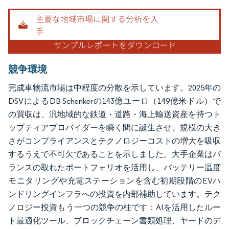
画像 © Mordor Intelligence。再利用にはCC BY 4.0の表示が必要です。
競争環境
完成車物流市場は中程度の分散を示しています。2025年の
DSVによるDB Schenkerの143億ユーロ（149億米ドル）で
の買収は、汎地域的な鉄道・道路・海上輸送資産を持つト
ップティアプロバイダーを瞬く間に誕生させ、規模の大き
さがコンプライアンスとテクノロジーコストの増大を吸収
するうえで不可欠であることを示しました。大手企業はバ
ランスの取れたポートフォリオを活用し、バッテリー温度
モニタリングや充電ステーションを含む初期段階のEVハ
ンドリングインフラへの投資を内部補助しています。テク
ノロジー投資もう一つの競争の柱です：AIを活用したルー
ト最適化ツール、ブロックチェーン書類処理、ヤードのデ