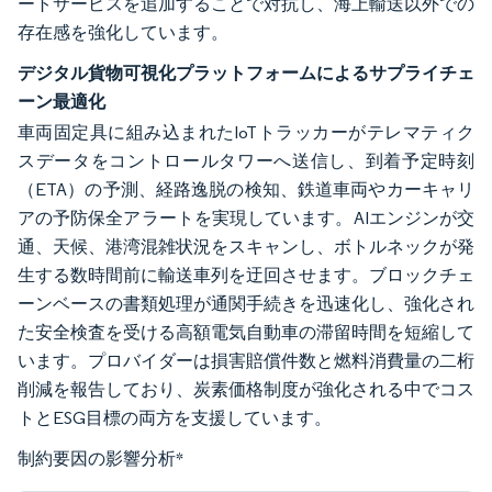
ートサービスを追加することで対抗し、海上輸送以外での
存在感を強化しています。
デジタル貨物可視化プラットフォームによるサプライチェ
ーン最適化
車両固定具に組み込まれたIoTトラッカーがテレマティク
スデータをコントロールタワーへ送信し、到着予定時刻
（ETA）の予測、経路逸脱の検知、鉄道車両やカーキャリ
アの予防保全アラートを実現しています。AIエンジンが交
通、天候、港湾混雑状況をスキャンし、ボトルネックが発
生する数時間前に輸送車列を迂回させます。ブロックチェ
ーンベースの書類処理が通関手続きを迅速化し、強化され
た安全検査を受ける高額電気自動車の滞留時間を短縮して
います。プロバイダーは損害賠償件数と燃料消費量の二桁
削減を報告しており、炭素価格制度が強化される中でコス
トとESG目標の両方を支援しています。
制約要因の影響分析
*