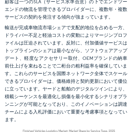
顧客は一つのSLA（サービス水準合意）の下でエンドツー
エンドの物流を管理できるプロバイダーに、複数年・複数
サービスの契約を発注する傾向が強まっています。
輸送が完成車物流市場シェアで支配的地位を占める一方、
ドライバー不足と軽油コストの変動によりマージンプロフ
ァイルは圧迫されています。反対に、付加価値サービスは
トップラインのシェアは最小ながら、ソフトウェアアップ
デート、軽度なアクセサリー取付、OEMブランドの納車
前仕上げを束ねることで二桁台の粗利益率を確保していま
す。これらのサービスを国際ネットワーク全体でスケール
できるプロバイダーは、価格維持と契約更新において優位
に立っています。ヤードと船舶のデジタルツインにより、
積載シーケンスを最適化し損傷を最小化するシナリオプラ
ンニングが可能となっており、このイノベーションは調達
チームによる入札評価において重要な考慮事項となってい
ます。