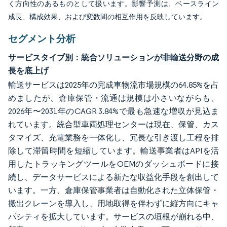
く方向性のあるものとして扱います。影響予測は、ベースライン
成長、構成効果、および変数間の相互作用を反映しています。
セグメント分析
サービスタイプ別：統合ソリューションが非輸送分野の成
長を底上げ
輸送サービスは2025年の完成車物流市場規模の64.85%を占
めましたが、倉庫保管・流通は規模は小さいながらも、
2026年〜2031年のCAGR 3.84%で最も急速な増収が見込ま
れています。統合型車両処理センターは現在、保管、カス
タマイズ、充電業務を一体化し、冗長な引き渡し工程を排
除して滞留時間を短縮しています。輸送事業者はAPIを活
用したトラッキングツールをOEMのダッシュボードに接
続し、データサービスによる新たな収益化手段を創出して
います。一方、倉庫保管事業者は自動化された立体保管・
搬出クレーンを導入し、用地取得を伴わずに縦方向にキャ
パシティを拡大しています。サービスの垣根が崩れる中、