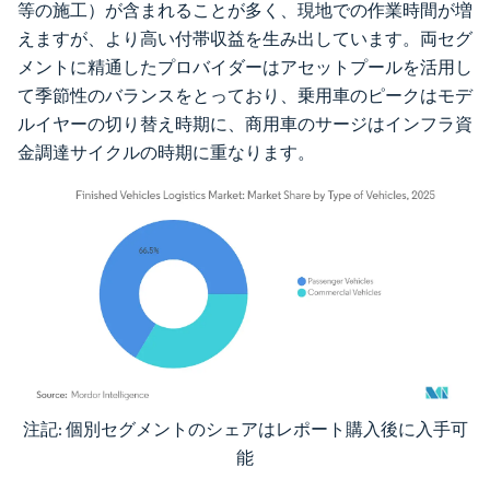
等の施工）が含まれることが多く、現地での作業時間が増
えますが、より高い付帯収益を生み出しています。両セグ
メントに精通したプロバイダーはアセットプールを活用し
て季節性のバランスをとっており、乗用車のピークはモデ
ルイヤーの切り替え時期に、商用車のサージはインフラ資
金調達サイクルの時期に重なります。
注記: 個別セグメントのシェアはレポート購入後に入手可
画像 © Mordor Intelligence。再利用にはCC BY 4.0の表示が必要です。
能