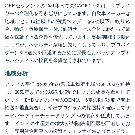
OEMセグメントの2031年までのCAGR 4.24%は、サプライ
ヤーの合理化を浮き彫りにしています。自動車メーカーは
地域ごとに10社以上の物流ベンダーを3社以下に絞り込
み、輸送・倉庫保管・付加価値サービス全体にわたって業
績を保証できる企業を優先しています。契約期間は長期化
しますが、ペナルティ条項は厳しくなっており、プロバイ
ダーはSLA違反を回避するために冗長性とバックアップキ
ャパシティへの投資を余儀なくされています。
地域分析
アジア太平洋は2025年の完成車物流市場の38.70%を維持
し、2031年までのCAGR 4.43%でトップの成長を牽引して
います。BYDなどの中国系OEMは、6隻のRo-Ro船で海上
輸送を垂直統合し、輸出プログラムの輸送枠を確保してサ
ードパーティーチャータリングへの依存を低減していま
す。インドの生産力の増大が内陸鉄道回廊を圧迫してお
り、専用貨物回廊への投資とチェンナイおよびカンドラに