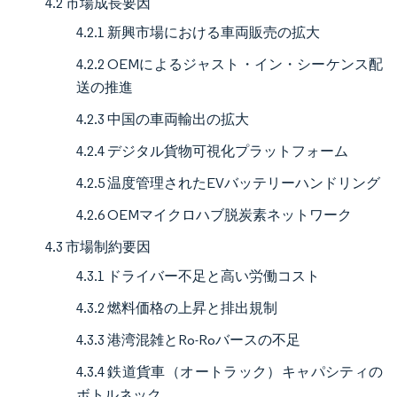
4.2 市場成長要因
4.2.1 新興市場における車両販売の拡大
4.2.2 OEMによるジャスト・イン・シーケンス配
送の推進
4.2.3 中国の車両輸出の拡大
4.2.4 デジタル貨物可視化プラットフォーム
4.2.5 温度管理されたEVバッテリーハンドリング
4.2.6 OEMマイクロハブ脱炭素ネットワーク
4.3 市場制約要因
4.3.1 ドライバー不足と高い労働コスト
4.3.2 燃料価格の上昇と排出規制
4.3.3 港湾混雑とRo-Roバースの不足
4.3.4 鉄道貨車（オートラック）キャパシティの
ボトルネック