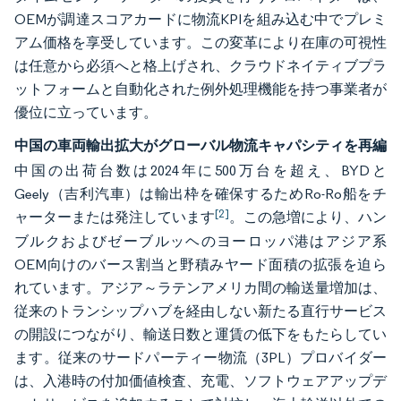
OEMが調達スコアカードに物流KPIを組み込む中でプレミ
アム価格を享受しています。この変革により在庫の可視性
は任意から必須へと格上げされ、クラウドネイティブプラ
ットフォームと自動化された例外処理機能を持つ事業者が
優位に立っています。
中国の車両輸出拡大がグローバル物流キャパシティを再編
中国の出荷台数は2024年に500万台を超え、BYDと
Geely（吉利汽車）は輸出枠を確保するためRo-Ro船をチ
[2]
ャーターまたは発注しています
。この急増により、ハン
ブルクおよびゼーブルッヘのヨーロッパ港はアジア系
OEM向けのバース割当と野積みヤード面積の拡張を迫ら
れています。アジア～ラテンアメリカ間の輸送量増加は、
従来のトランシップハブを経由しない新たる直行サービス
の開設につながり、輸送日数と運賃の低下をもたらしてい
ます。従来のサードパーティー物流（3PL）プロバイダー
は、入港時の付加価値検査、充電、ソフトウェアアップデ