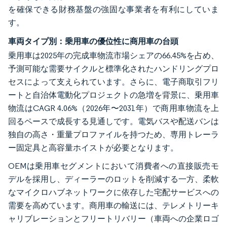
を確保できる財務基盤の強固な事業者を有利にしていま
す。
車両タイプ別：乗用車の優位性に商用車の台頭
乗用車は2025年の完成車物流市場シェアの66.45%を占め、
予測可能な需要サイクルと標準化されたハンドリングプロ
セスによって支えられています。さらに、電子商取引フリ
ートと自治体電動化プロジェクトの急増を背景に、乗用車
物流はCAGR 4.06%（2026年〜2031年）で商用車物流を上
回るペースで成長する見通しです。電気バスや配送バンは
独自の高さ・重量プロファイルを持つため、専用トレーラ
ー固定具と高容量ホイストが必要となります。
OEMは乗用車セグメントにおいて消費者への直接販売モ
デルを採用し、ディーラーのロットを削減する一方、柔軟
なマイクロハブネットワークに依存した宅配サービスへの
需要を高めています。商用車の輸送には、テレメトリーキ
ャリブレーションとフリートリバリー（車両への企業ロゴ