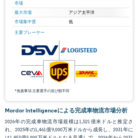
市場
最大市場
アジア太平洋
市場集中度
低
画像 © Mordor Intelligence。再利用にはCC BY 4.0の表示が必要です。
主要プレーヤー
*免責事項:主要選手の並び順不同
Mordor Intelligenceによる完成車物流市場分析
2026年の完成車物流市場規模は1,521億米ドルと推定さ
れ、2025年の1,461億9,000万米ドルから成長し、2031年に
は1,853億5,000万米ドルとなる見通しで、2026年から2031