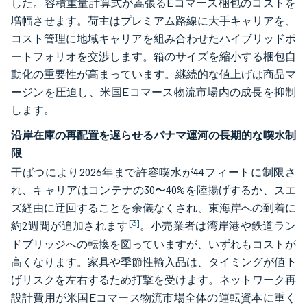
した。容積重量計算式が嵩張るEコマース梱包のコストを
増幅させます。荷主はプレミアム路線に大手キャリアを、
コスト管理に地域キャリアを組み合わせたハイブリッドポ
ートフォリオを交渉します。箱のサイズを縮小する梱包自
動化の重要性が高まっています。継続的な値上げは商品マ
ージンを圧迫し、米国Eコマース物流市場内の成長を抑制
します。
沿岸在庫の再配置を遅らせるパナマ運河の長期的な喫水制
限
干ばつにより2026年まで許容喫水が44フィートに制限さ
れ、キャリアはコンテナの30〜40%を陸揚げするか、スエ
ズ経由に迂回することを余儀なくされ、東海岸への到着に
[3]
約2週間が追加されます
。小売業者は湾岸港や鉄道ラン
ドブリッジへの転換を図っていますが、いずれもコストが
高くなります。家具や季節性輸入品は、タイミングが値下
げリスクを左右するため打撃を受けます。ネットワーク再
設計費用が米国Eコマース物流市場全体の運転資本に重く