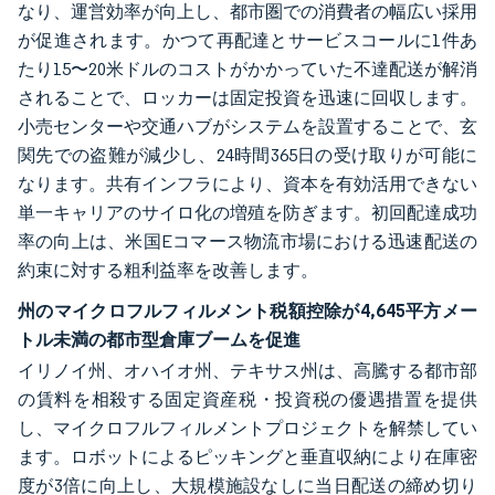
なり、運営効率が向上し、都市圏での消費者の幅広い採用
が促進されます。かつて再配達とサービスコールに1件あ
たり15〜20米ドルのコストがかかっていた不達配送が解消
されることで、ロッカーは固定投資を迅速に回収します。
小売センターや交通ハブがシステムを設置することで、玄
関先での盗難が減少し、24時間365日の受け取りが可能に
なります。共有インフラにより、資本を有効活用できない
単一キャリアのサイロ化の増殖を防ぎます。初回配達成功
率の向上は、米国Eコマース物流市場における迅速配送の
約束に対する粗利益率を改善します。
州のマイクロフルフィルメント税額控除が4,645平方メー
トル未満の都市型倉庫ブームを促進
イリノイ州、オハイオ州、テキサス州は、高騰する都市部
の賃料を相殺する固定資産税・投資税の優遇措置を提供
し、マイクロフルフィルメントプロジェクトを解禁してい
ます。ロボットによるピッキングと垂直収納により在庫密
度が3倍に向上し、大規模施設なしに当日配送の締め切り