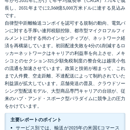
年から2031年にかけて年平均成長率（CAGR）7.71%で成
長し、2031年までに2,368億5,000万米ドルに達する見込み
です。
自律型中距離輸送コンボイを認可する規制の動向、電気バ
ンに対する手厚い連邦税額控除、都市型マイクロフルフィ
ルメントに対する州のインセンティブが、ネットワーク経
済を再構築しています。初回配達失敗を4分の1削減するロ
ッカーネットワークはキャリアの利益率を向上させ、メキ
シコとのセクション321少額免税制度の整合化は越境小包
の流通を加速させています。政策と技術が相まって、これ
まで人件費、空走距離、不達配送によって制約されていた
利益源が拡大しています。店舗発送の普及、クラウドソー
シング型配送モデル、大型商品専門キャリアの台頭が、従
来のハブ・アンド・スポーク型パラダイムに競争上の圧力
をかけています。
主要レポートのポイント
サービス別では、輸送が2025年の米国Eコマース