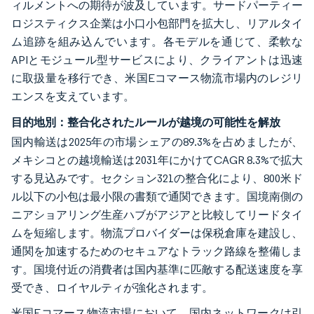
ィルメントへの期待が波及しています。サードパーティー
ロジスティクス企業は小口小包部門を拡大し、リアルタイ
ム追跡を組み込んでいます。各モデルを通じて、柔軟な
APIとモジュール型サービスにより、クライアントは迅速
に取扱量を移行でき、米国Eコマース物流市場内のレジリ
エンスを支えています。
目的地別：整合化されたルールが越境の可能性を解放
国内輸送は2025年の市場シェアの89.3%を占めましたが、
メキシコとの越境輸送は2031年にかけてCAGR 8.3%で拡大
する見込みです。セクション321の整合化により、800米ド
ル以下の小包は最小限の書類で通関できます。国境南側の
ニアショアリング生産ハブがアジアと比較してリードタイ
ムを短縮します。物流プロバイダーは保税倉庫を建設し、
通関を加速するためのセキュアなトラック路線を整備しま
す。国境付近の消費者は国内基準に匹敵する配送速度を享
受でき、ロイヤルティが強化されます。
米国Eコマース物流市場において、国内ネットワークは引