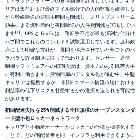
てトラックプラトーンの自律制御を許可しています。キャ
リアは集荷および最終マイル部分での人的監視を維持しな
がら幹線輸送の運転手時間を削減し、スリップストリーム
効果による燃料節約と夜間輸送の人件費削減を実現してい
[1]
ます
。UPS と FedEx は、運転手不足が最も深刻な仕分け
ハブ間でこれらのコンボイを試験運用しています。連邦政
府による明確な方針が、展開を停滞させていた州ごとのバ
ラバラな許可制度に取って代わります。センサー、通信、
制御ソフトウェアへの初期投資は、資本力のある既存大手
に有利に働きます。貨物回廊のデジタル化が進む中、中堅
キャリアは提携するか、米国Eコマース物流市場における
利益率の低下リスクを甘受するかの選択を迫られる可能性
があります。
初回配達失敗を25%削減する全国規模のオープンスタンダ
ード型小包ロッカーネットワーク
キャリアと不動産オーナーがロッカーの仕様を標準化する
ことで、どの宅配業者も同一インフラを利用できるように