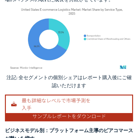
注記: 全セグメントの個別シェアはレポート購入後にご確
画像 © Mordor Intelligence。再利用にはCC BY 4.0の表示が必要です。
認いただけます
ビジネスモデル別：プラットフォーム主導のピアコマース