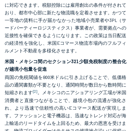
に対応できます。税額控除には雇用創出の条件が付されて
おり、都市中心部に新たな物流職を定着させます。かつて
一等地の賃料に手が届かなかった地域小売業者や3PL（サ
ードパーティーロジスティクス）事業者が、需要拠点への
近接性を確保できるようになります。この政策は当日配送
の経済性を強化し、米国Eコマース物流市場内のフルフィ
ルメント不動産を多様化させます。
米国・メキシコ間のセクション321少額免税制度の整合化
が越境小包量を促進
両国の免税閾値を800米ドルに引き上げることで、低価格
品の通関書類が不要となり、通関時間が数日から数時間に
[2]
短縮されます
。メキシコのニアショアリング工場が米国
消費者と直接つながることで、越境小包の流通が強化さ
れ、より迅速で信頼性の高いEコマース配送が実現しま
す。ファッションと電子機器は、迅速なトレンド対応が海
上輸送のリードタイムを上回るため、最大の恩恵を受けま
す。物流プロバイダーはテキサスの越境地点沿いに保税ハ