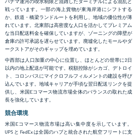
パナマ運河の喫水制限と混雑したターミナルによる混乱と
戦っています。一部の海上貨物が東海岸港にシフトする
か、鉄道・橋梁ランドルートを利用し、地域の優位性が薄
れています。北東部は高密度な人口を活かしてプレミアム
な当日配送料金を確保していますが、ゾーニングの障壁が
倉庫の許可承認を遅らせています。廃墟化したモールやダ
ークストアがそのギャップを埋めています。
中西部は人口加重の中心に位置し、ほとんどの世帯に2日
以内の地上配送が可能です。税額控除がシカゴ、デトロイ
ト、コロンバスにマイクロフルフィルメントの建設を呼び
込んでいます。地域キャリアが手頃な翌日配送リンクを提
供し、米国Eコマース物流市場全体のバランスの取れた成
長を強化しています。
競合環境
米国Eコマース物流市場は高い集中度を示しています。
UPS と FedEx は全国のハブと統合された航空フリートに支