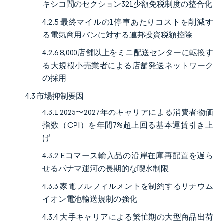
キシコ間のセクション321少額免税制度の整合化
4.2.5 最終マイルの1停車あたりコストを削減す
る電気商用バンに対する連邦投資税額控除
4.2.6 8,000店舗以上をミニ配送センターに転換す
る大規模小売業者による店舗発送ネットワーク
の採用
4.3 市場抑制要因
4.3.1 2025〜2027年のキャリアによる消費者物価
指数（CPI）を年間7%超上回る基本運賃引き上
げ
4.3.2 Eコマース輸入品の沿岸在庫再配置を遅ら
せるパナマ運河の長期的な喫水制限
4.3.3 家電フルフィルメントを制約するリチウム
イオン電池輸送規制の強化
4.3.4 大手キャリアによる繁忙期の大型商品出荷