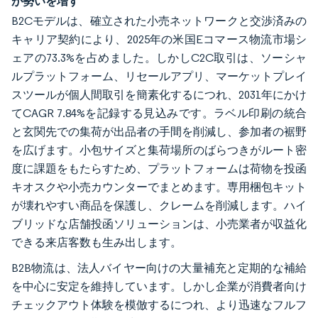
が勢いを増す
B2Cモデルは、確立された小売ネットワークと交渉済みの
キャリア契約により、2025年の米国Eコマース物流市場シ
ェアの73.3%を占めました。しかしC2C取引は、ソーシャ
ルプラットフォーム、リセールアプリ、マーケットプレイ
スツールが個人間取引を簡素化するにつれ、2031年にかけ
てCAGR 7.84%を記録する見込みです。ラベル印刷の統合
と玄関先での集荷が出品者の手間を削減し、参加者の裾野
を広げます。小包サイズと集荷場所のばらつきがルート密
度に課題をもたらすため、プラットフォームは荷物を投函
キオスクや小売カウンターでまとめます。専用梱包キット
が壊れやすい商品を保護し、クレームを削減します。ハイ
ブリッドな店舗投函ソリューションは、小売業者が収益化
できる来店客数も生み出します。
B2B物流は、法人バイヤー向けの大量補充と定期的な補給
を中心に安定を維持しています。しかし企業が消費者向け
チェックアウト体験を模倣するにつれ、より迅速なフルフ