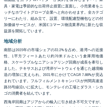
具・家電は季節的な出荷停止措置に直面し、小売業者をニ
ッチなホワイトグローブ企業へと向かわせます。全カテゴ
リーにわたり、組み立て、設置、環境配慮型梱包などの付
加価値サービスが、米国Eコマース物流業界内に新たな収
益源を開拓しています。
地域分析
南部は2025年の市場シェアの32.2%を占め、港湾への近接
性、1平方フィートあたり約70米ドルという倉庫用地価
格、スケーラブルなニアショアリング回廊が成長を牽引し
ました。テキサスおよび湾岸ゲートウェイを通じた越境輸
送の増加に支えられ、2031年にかけてCAGR 7.88%が見込
まれています。フルフィルメントキャンパスが州間高速道
路35号線沿いに拡大し、モンテレイの工場とダラス・シカ
ゴの消費者を結んでいます。
西海岸回廊はアジアからの輸入に引き続き不可欠ですが、