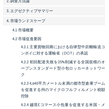
2. 調査方法論
3. エグゼクティブサマリー
4. 市場ランドスケープ
4.1 市場概要
4.2 市場促進要因
4.2.1 主要貨物回廊における自律型中距離輸送コ
ンボイに対する運輸省（DOT）の承認
4.2.2 初回配達失敗を25%削減する全国規模のオ
ープンスタンダード型小包ロッカーネットワー
ク
4.2.3 4,645平方メートル未満の都市型倉庫ブーム
を促進する州のマイクロフルフィルメント税額
控除
4.2.4 越境Eコマース小包量を促進する米国・メ