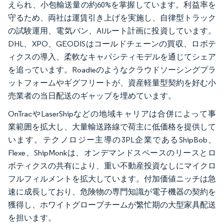
えられ、小包輸送量の約60%を掌握しています。利益率を
守るため、両社は運賃引き上げを実施し、自律型トラック
の試験運用、電気バン、AIルート計画に投資しています。
DHL、XPO、GEODISはコールドチェーンの買収、ロボテ
ィクスの導入、柔軟なキャパシティモデルを通じてシェア
を追っています。Roadieのようなクラウドソーシングプラ
ットフォームやギグフリートが、資産軽量型契約を好む小
売業者の当日配送のギャップを埋めています。
OnTracやLaserShipなどの地域キャリアは合併によって事
業範囲を拡大し、大量輸送路線で荷主に低価格を提供して
います。テクノロジー主導の3PL企業であるShipBob、
Flexe、ShipMonkは、オンデマンドスペースのリースとロ
ボティクスの共有により、重い不動産投資なしにマイクロ
フルフィルメントを拡大しています。付加価値ニッチは急
速に成長しており、危険物の専門知識が電子機器の契約を
獲得し、ホワイトグローブチームが繁忙期の大型家具配送
を担います。