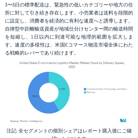
3〜5日の標準配送は、緊急性の低いカテゴリーや地方の住
所に対して引き続き存在します。小売業者は送料を段階的
に設定し、消費者を経済的に有利な速度へと誘導します。
自律型中距離輸送資産が地域仕分けセンター間の輸送時間
を短縮し、1日以内に到達可能な地理的範囲を拡大しま
す。速度の多様性は、米国Eコマース物流市場全体にわた
る戦略的レバーであり続けます。
注記: 全セグメントの個別シェアはレポート購入後にご確
画像 © Mordor Intelligence。再利用にはCC BY 4.0の表示が必要です。