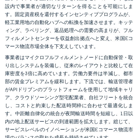
設内で事業者が適切なリターンを得ることを可能にしま
す。固定資産税を還付するインセンティブプログラムが、
軽工業用地の自動化ハブへの転換を加速させます。キッテ
ィング、ラベリング、返品処理への需要の高まりが、フル
フィルメントセンターを収益創出拠点へと変え、米国Eコ
マース物流市場全体を下支えしています。
事業者はマイクロフルフィルメントノードに自動保管・取
り出しシステムを装備し、従来のレイアウトと比較して在
庫密度を3倍に高めています。労働力要件は半減し、都市
部の賃金プレミアムを緩和します。下流では、輸送管理者
がAPIドリブンのプラットフォームを使用して地域キャリ
ア、クラウドソーシング型宅配業者、自社フリートを統合
し、コストと約束した配送時間枠に合わせて最適化しま
す。中距離自律化の統合が夜間輸送時間を短縮し、1日以
内の地上配送サービスの到達範囲を拡大します。総じて、
サービスレベルのイノベーションが米国Eコマース物流市
場のバランスの取れた成長を持続させています。