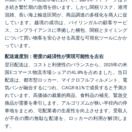
き続き繁忙期の急増を担います。しかし関税リスク、港湾
混雑、長い海上輸送区間が、商品調達の多様化を商人に促
しています。越境の成功は、バイリンガルの顧客サービ
ス、コンプライアンスに準拠した梱包、関税とタイミング
について買い物客を安心させる高度な可視化ツールにかか
っています。
配送速度別：密度の経済性が実現可能性を左右
翌日配送は、コストと利便性のバランスから、2025年の米
国Eコマース物流市場シェアの41.8%を占めました。当日
配送は、都市型ロッカー、マイクロフルフィルメント、電
気バンが融合するにつれ、CAGR 8.1%で成長すると予測さ
れています。高価値の裁量的商品、食料品の補充、緊急交
換品が需要を牽引します。アルゴリズムが狭い半径内の停
車地をまとめ、宅配業者の生産性を向上させます。受取人
が不在の際の無駄な配達を、ロッカーの利用が解消しま
す。