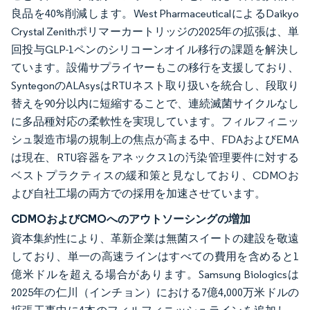
良品を40%削減します。West PharmaceuticalによるDaikyo
Crystal Zenithポリマーカートリッジの2025年の拡張は、単
回投与GLP-1ペンのシリコーンオイル移行の課題を解決し
ています。設備サプライヤーもこの移行を支援しており、
SyntegonのALAsysはRTUネスト取り扱いを統合し、段取り
替えを90分以内に短縮することで、連続滅菌サイクルなし
に多品種対応の柔軟性を実現しています。フィルフィニッ
シュ製造市場の規制上の焦点が高まる中、FDAおよびEMA
は現在、RTU容器をアネックス1の汚染管理要件に対する
ベストプラクティスの緩和策と見なしており、CDMOお
よび自社工場の両方での採用を加速させています。
CDMOおよびCMOへのアウトソーシングの増加
資本集約性により、革新企業は無菌スイートの建設を敬遠
しており、単一の高速ラインはすべての費用を含めると1
億米ドルを超える場合があります。Samsung Biologicsは
2025年の仁川（インチョン）における7億4,000万米ドルの