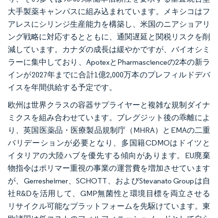
大手製薬キャンパスに組み込まれています。メキシコはフ
アレスにシリンジ生産能力を構築し、米国のニアショアリ
ング戦略に対応するとともに、通関遅延と関税リスクを削
減しています。カナダの成長は緩やかですが、バイオシミ
ラーに集中しており、ApotexとPharmascienceの2本の新ラ
インが2027年までに合計1億2,000万本のプレフィルドデバ
イスを年間供給する予定です。
欧州は世界クラスの容器サプライヤーと複雑な規制ダイナ
ミクスを組み合わせています。ブレグジット後の乖離によ
り、英国医薬品・医療製品規制庁（MHRA）とEMAの二重
バリデーションが必要となり、多国籍CDMOはドイツと
イタリアの大陸ハブを優先する傾向があります。EU廃棄
物指令はポリマー重視の事業の運営費を増加させています
が、Gerresheimer、SCHOTT、およびStevanato Groupは自
社R&Dを活用して、GMP無菌性と環境目標を両立させる
リサイクル可能なプラットフォームを先駆けています。東