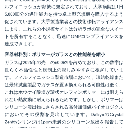
ルフィニッシュが頻繁に規定されており、大学病院は1日
5,000回分の処理能力を持つ卓上型充填機を購入するよう
促されています。大手製造業者との技術移転アライアンス
により、これらの小規模サイトは分析ラボの完全なスイー
トを所有することなく、迅速にGMPコンプライアンスを
達成できます。
容器材料別：ポリマーがガラスとの性能差を縮小
ガラスは2025年の売上の60.08%を占めており、この数字は
長らく不活性性と規制上の親しみやすさに根ざしていま
す。フィルフィニッシュ製造市場において、凍結乾燥また
は最終滅菌製品でガラスが置き換えられる可能性は低く、
これはホウケイ酸塩が環状オレフィンポリマーには耐えら
れない熱変動に耐えられるためです。しかし、ポリマーは
シリコーン浸出物にさらされる高付加価値バイオロジクス
においてその役割を見出しています。DaikyoのCrystal
Zenithシリンジは1ppm未満のシリコーン放出を報告して