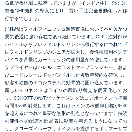
る低所得地域に残存していますが、インドと中国でのICH
整合GMP規則の導入により、買い手は完全自動化へと移
行するでしょう。
消耗品はフィルフィニッシュ製造市場において不可欠かつ
景気後退に強い存在であり続けています。GLP-1注射剤が
バイアルからプレフィルドシリンジへ移行するにつれてプ
レフィルドシリンジのシェアが拡大し、慢性疾患用ペンデ
バイスを背景にカートリッジの使用量が急増しています。
サプライヤーはバレル、エラストマープランジャー、およ
びニードルシールドをバンドルした複数年契約を確保し、
顧客を独自のエコシステムに効果的に囲い込んでいます。
新しいRTUネストはラインの段取り替えを簡素化してお
り、SCHOTTのNxTパッケージングはコンポーネント準備
時間を50%削減します。これはラインの稼働率目標が80%
を超えるにつれて重要な無形の利点となっています。持続
可能性への配慮が部品表に影響を与えるようになってお
り、クローズドループリサイクルを提供するポリマーサプ