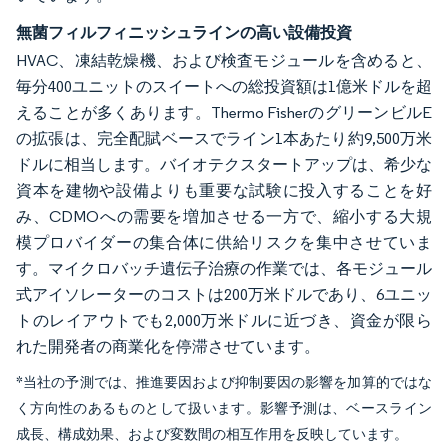
無菌フィルフィニッシュラインの高い設備投資
HVAC、凍結乾燥機、および検査モジュールを含めると、
毎分400ユニットのスイートへの総投資額は1億米ドルを超
えることが多くあります。Thermo FisherのグリーンビルE
の拡張は、完全配賦ベースでライン1本あたり約9,500万米
ドルに相当します。バイオテクスタートアップは、希少な
資本を建物や設備よりも重要な試験に投入することを好
み、CDMOへの需要を増加させる一方で、縮小する大規
模プロバイダーの集合体に供給リスクを集中させていま
す。マイクロバッチ遺伝子治療の作業では、各モジュール
式アイソレーターのコストは200万米ドルであり、6ユニッ
トのレイアウトでも2,000万米ドルに近づき、資金が限ら
れた開発者の商業化を停滞させています。
*当社の予測では、推進要因および抑制要因の影響を加算的ではな
く方向性のあるものとして扱います。影響予測は、ベースライン
成長、構成効果、および変数間の相互作用を反映しています。