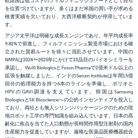
欧諸国は低コストのフィルフィニッシュノードとして自ら
を位置づけていますが、多くはまだ米国の買い手が求める
検査実績を欠いており、大西洋横断契約が停滞していま
す。
アジア太平洋は明確な成長エンジンであり、年平均成長率
9.82%で前進し、フィルフィニッシュ製造市場における確
立された貿易ルートを徐々に混乱させています。中国の
NMPAは2024〜2025年にかけて23品目のバイオシミラーを
承認し、WuXi BiologicsとFosun Pharmaで2億米ドル以上の
拡張を触媒しました。インドのSerum Instituteは年間15億
回分の処理能力を持つ6本のラインを準備し、ポリオと
HPVのGAVI調達を支えています。韓国はSamsung
BiologicsとSK Bioscienceへの公的インセンティブを投入し
ており、両社とも無人シリンジパッケージングのための現
地ロボット工学の専門知識を組み込んでいます。日本の高
齢化に焦点を当てた人口動態が長時間作用型注射剤の国内
生産能力を促進していますが、厳格な医薬品医療機器総合