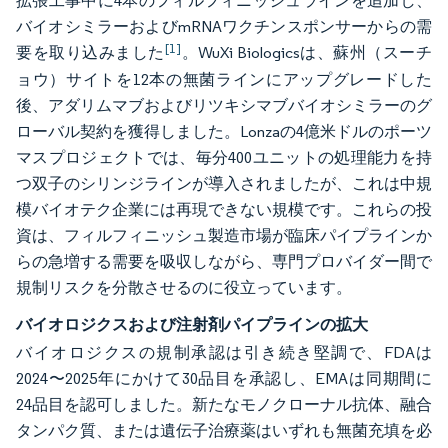
拡張工事中に4本のフィルフィニッシュラインを追加し、
バイオシミラーおよびmRNAワクチンスポンサーからの需
[1]
要を取り込みました
。WuXi Biologicsは、蘇州（スーチ
ョウ）サイトを12本の無菌ラインにアップグレードした
後、アダリムマブおよびリツキシマブバイオシミラーのグ
ローバル契約を獲得しました。Lonzaの4億米ドルのポーツ
マスプロジェクトでは、毎分400ユニットの処理能力を持
つ双子のシリンジラインが導入されましたが、これは中規
模バイオテク企業には再現できない規模です。これらの投
資は、フィルフィニッシュ製造市場が臨床パイプラインか
らの急増する需要を吸収しながら、専門プロバイダー間で
規制リスクを分散させるのに役立っています。
バイオロジクスおよび注射剤パイプラインの拡大
バイオロジクスの規制承認は引き続き堅調で、FDAは
2024〜2025年にかけて30品目を承認し、EMAは同期間に
24品目を認可しました。新たなモノクローナル抗体、融合
タンパク質、または遺伝子治療薬はいずれも無菌充填を必