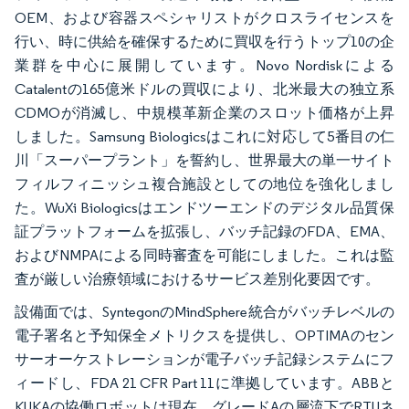
OEM、および容器スペシャリストがクロスライセンスを
行い、時に供給を確保するために買収を行うトップ10の企
業群を中心に展開しています。Novo Nordiskによる
Catalentの165億米ドルの買収により、北米最大の独立系
CDMOが消滅し、中規模革新企業のスロット価格が上昇
しました。Samsung Biologicsはこれに対応して5番目の仁
川「スーパープラント」を誓約し、世界最大の単一サイト
フィルフィニッシュ複合施設としての地位を強化しまし
た。WuXi Biologicsはエンドツーエンドのデジタル品質保
証プラットフォームを拡張し、バッチ記録のFDA、EMA、
およびNMPAによる同時審査を可能にしました。これは監
査が厳しい治療領域におけるサービス差別化要因です。
設備面では、SyntegonのMindSphere統合がバッチレベルの
電子署名と予知保全メトリクスを提供し、OPTIMAのセン
サーオーケストレーションが電子バッチ記録システムにフ
ィードし、FDA 21 CFR Part 11に準拠しています。ABBと
KUKAの協働ロボットは現在、グレードAの層流下でRTUネ