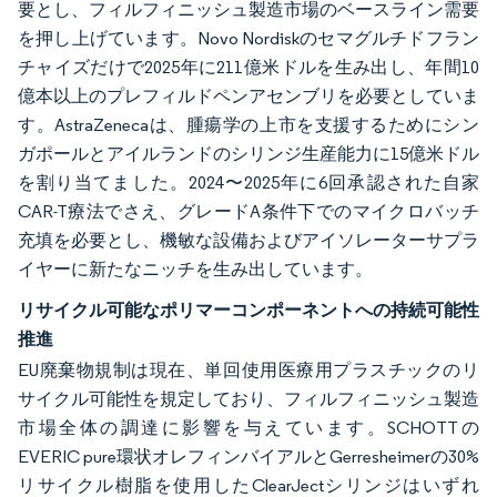
要とし、フィルフィニッシュ製造市場のベースライン需要
を押し上げています。Novo Nordiskのセマグルチドフラン
チャイズだけで2025年に211億米ドルを生み出し、年間10
億本以上のプレフィルドペンアセンブリを必要としていま
す。AstraZenecaは、腫瘍学の上市を支援するためにシン
ガポールとアイルランドのシリンジ生産能力に15億米ドル
を割り当てました。2024〜2025年に6回承認された自家
CAR-T療法でさえ、グレードA条件下でのマイクロバッチ
充填を必要とし、機敏な設備およびアイソレーターサプラ
イヤーに新たなニッチを生み出しています。
リサイクル可能なポリマーコンポーネントへの持続可能性
推進
EU廃棄物規制は現在、単回使用医療用プラスチックのリ
サイクル可能性を規定しており、フィルフィニッシュ製造
市場全体の調達に影響を与えています。SCHOTTの
EVERIC pure環状オレフィンバイアルとGerresheimerの30%
リサイクル樹脂を使用したClearJectシリンジはいずれ