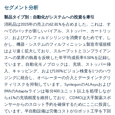
セグメント分析
製品タイプ別：自動化がシステムへの投資を牽引
消耗品は2025年の売上の62.81%を占めました。これは、す
べてのバッチが新しいバイアル、ストッパー、カートリッ
ジ、およびプレフィルドシリンジを消費するためです。し
かし、機器・システムのフィルフィニッシュ製造市場規模
はより速く拡大しており、スループットとコンプライアン
スへの業界の執着を反映した年平均成長率9.50%を記録し
ています。自動化モノブロックは、充填、ストッパー挿
入、キャッピング、および100%ビジョン検査を1つのハウ
ジングに統合し、オペレーターの介入とデータインテグリ
ティリスクを抑制しています。SyntegonのALAsysおよび
IMAのAdaptaラインは毎分400ユニット以上を処理しなが
ら±1%の充填精度を維持しており、CDMOは大手製薬スポ
ンサーからのスロット予約を確保するためにここに投資し
ています。半自動設備は労働コストがロボット工学を下回