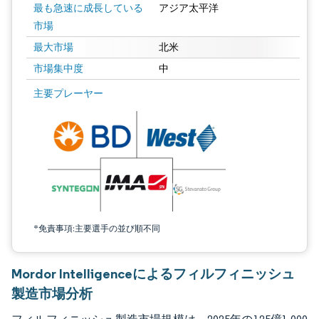
最も急速に成長している
アジア太平洋
市場
最大市場
北米
市場集中度
中
画像 © Mordor Intelligence。再利用にはCC BY 4.0の表示が必要です。
主要プレーヤー
*免責事項:主要選手の並び順不同
Mordor Intelligenceによるフィルフィニッシュ
製造市場分析