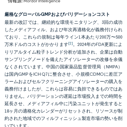
情報源: Mordor Intelligence
厳格なグローバルGMPおよびバリデーションコスト
最新の改訂では、継続的な環境モニタリング、3回の成功
したメディアフィル、および年次再適格化が義務付けられ
ており、これらの規制は毎年ライン1本あたり200万〜500
[2]
万米ドルのコストがかかります
。2024年のFDA更新によ
りリアルタイム粒子トレンド分析が追加され、企業は自動
サンプリングノードを備えたアイソレーターの改修を余儀
なくされています。中国の国家薬品監督管理局（NMPA）
は国内GMPをICH Q7に整合させ、小規模CDMOに差圧ア
ラームおよびセルフクリーニングアイソレーターの購入を
義務付けましたが、これらは容易に負担できるものではあ
りません。バリデーションの遅延は市場投入までの時間を
延長させ、メディアフィル中に汚染ユニットが発生すると
18ヶ月の適格化カレンダーがリセットされ、リソースが制
約された地域でのフィルフィニッシュ製造市場の勢いを削
いでいます。