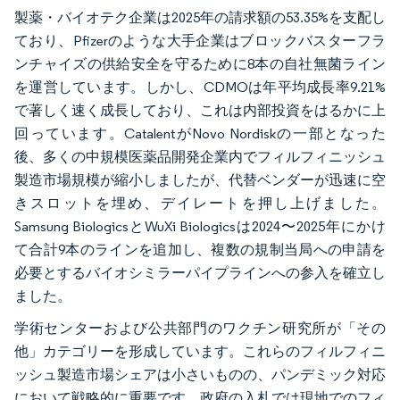
製薬・バイオテク企業は2025年の請求額の53.35%を支配し
ており、Pfizerのような大手企業はブロックバスターフラ
ンチャイズの供給安全を守るために8本の自社無菌ライン
を運営しています。しかし、CDMOは年平均成長率9.21%
で著しく速く成長しており、これは内部投資をはるかに上
回っています。CatalentがNovo Nordiskの一部となった
後、多くの中規模医薬品開発企業内でフィルフィニッシュ
製造市場規模が縮小しましたが、代替ベンダーが迅速に空
きスロットを埋め、デイレートを押し上げました。
Samsung BiologicsとWuXi Biologicsは2024〜2025年にかけ
て合計9本のラインを追加し、複数の規制当局への申請を
必要とするバイオシミラーパイプラインへの参入を確立し
ました。
学術センターおよび公共部門のワクチン研究所が「その
他」カテゴリーを形成しています。これらのフィルフィニ
ッシュ製造市場シェアは小さいものの、パンデミック対応
において戦略的に重要です。政府の入札では現地でのフィ