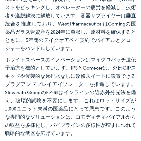
ストをピッキングし、オペレーターの疲労を軽減し、技術
者を逸脱解決に解放しています。容器サプライヤーは垂直
統合を推進しており、West PharmaceuticalはCorningの医
薬品ガラス管資産を2024年に買収し、原材料を確保すると
ともに、5年間のテイクオアペイ契約でバイアルとクロー
ジャーをバンドルしています。
ホワイトスペースのイノベーションはマイクロバッチ遺伝
子治療を標的としています。IPSとComecerは、外部CIPス
キッドや侵襲的な床排水なしに改修スイートに設置できる
プラグアンドプレイアイソレーターを推進しています。
Stevanato GroupのEZ-fillはインラインの近赤外分光法を備
え、破壊的試験を不要にします。これはロットサイズが
1,000ユニット未満の医薬品にとって恩恵です。このよう
な専門的なソリューションは、コモディティバイアルから
の収益を多様化し、パイプラインの多様性が増すにつれて
戦略的な武器を広げています。