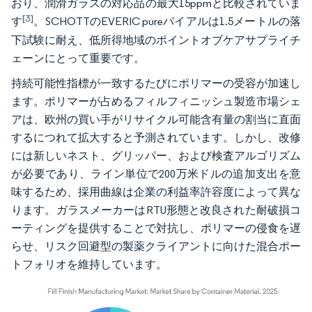
おり、潤滑ガラスの対応品の最大15ppmと比較されていま
[3]
す
。SCHOTTのEVERIC pureバイアルは1.5メートルの落
下試験に耐え、低所得地域のポイントオブケアサプライチ
ェーンにとって重要です。
持続可能性指標が一致するたびにポリマーの受容が加速し
ます。ポリマーが占めるフィルフィニッシュ製造市場シェ
アは、欧州の買い手がリサイクル可能含有量の割当に直面
するにつれて拡大すると予測されています。しかし、改修
には新しいネスト、グリッパー、および検査アルゴリズム
が必要であり、ライン単位で200万米ドルの追加支出を意
味するため、採用曲線は企業の利益率許容度によって異な
ります。ガラスメーカーはRTU形態と改良された耐破損コ
ーティングを提供することで対抗し、ポリマーの侵食を遅
らせ、リスク回避型の製薬クライアントに向けた混合ポー
トフォリオを維持しています。