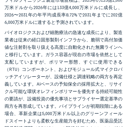
フィルフィニッシュ製造市場規模は、2025年の125億1,000
万米ドルから2026年には133億4,000万米ドルに成長し、
2026〜2031年の年平均成長率8.72%で2031年までに202億
6,000万米ドルに達すると予測されています。
バイオロジクスおよび細胞療法の急速な成長により、製造
業者は従来の経口固形製剤インフラから、脆弱で高付加価
値な注射剤を取り扱える高度に自動化された無菌ラインへ
と移行しています。ガラス容器が現在の市場を依然として
支配していますが、ポリマー形態、すぐに使用できる
（RTU）コンポーネント、およびモジュール式マイクロバ
ッチアイソレーターが、設備仕様と調達戦略の両方を再定
義しています。AIベースの予知保全の採用拡大と、リサイ
クル可能な環状オレフィンポリマーを優先する持続可能性
の要請が、設備投資の優先事項とサプライヤー選定基準の
両方を再形成しています。パイプラインが初期段階にある
場合、革新企業は5,000万米ドル以上のグリーンフィール
ドスイートよりも柔軟な生産能力を好むため、医薬品受託