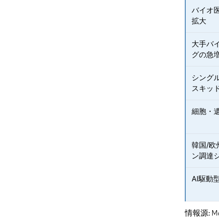
バイオ
拡大
大手バ
グの急
シング
スキッ
細胞・
韓国/
ン調達
AI駆
情報源: Mord