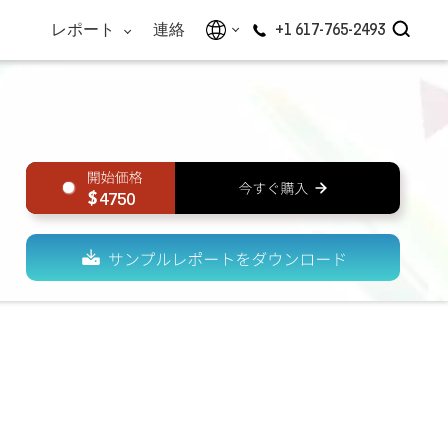
レポート
連絡
+1 617-765-2493
4750