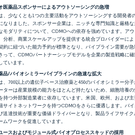
オ医薬品スポンサーによるアウトソーシングの急増
年には、少なくとも1つの主要活動をアウトソーシングする開発者
になりました。スポンサー企業は、ニッチな専門知識と厳格な
なモダリティについて、CDMOへの依存を強めています。ア
、分析、商業スケールアップを提供する統合プロバイダーによ
契約に紐づいた能力予約が標準となり、パイプライン需要が急
さって、CDMOパートナーシップモデルを企業の製造戦略に
しています。
薬品/バイオシミラーパイプラインの急速な拡大
年には、700以上の遺伝子ベース治療薬と450のバイオシミラ
ーターは産業規模の能力をほとんど持たないため、細胞培養の
を持つ外部製造業者に依存しています。米国、欧州、および主
籍サイトネットワークを持つCDMOをさらに優遇します。バ
び送達技術が重要な価値ドライバーとなり、製品ライフサイク
ームワークを促進しています。
ユースおよびモジュール式バイオプロセススキッドの採用