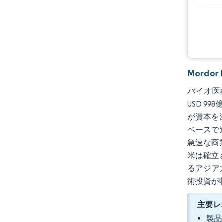
機会と展望
業界の動向
Mordo
バイオ医薬
USD 9
が資本を
ペースで
急速な商
米は確立
るアジア
術投資が
主要レ
製品