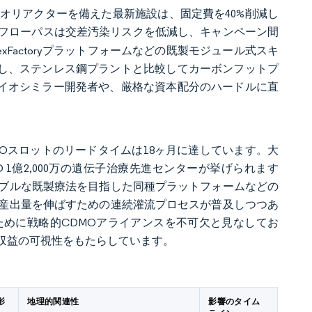
オリアクターを備えた最新施設は、固定費を40%削減し
フローパスは交差汚染リスクを低減し、キャンペーン間
Factoryプラットフォームなどの既製モジュール式スキ
縮し、ステンレス鋼プラントと比較してカーボンフットプ
バイオシミラー開発者や、厳格な資本配分のハードルに直
MOスロットのリードタイムは18ヶ月に達しています。大
USD 1億2,000万の遺伝子治療先進センターが挙げられます
ブルな既製療法を目指した同種プラットフォームなどの
産出量を伸ばすための連続灌流プロセスが普及しつつあ
めに戦略的CDMOアライアンスを不可欠と見なしてお
収益の可視性をもたらしています。
影
地理的関連性
影響のタイム