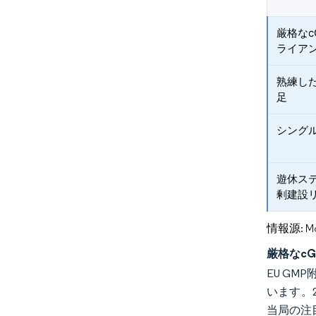
厳格な
ライア
熟練し
足
シング
遊休ス
剰建設
情報源: Mord
厳格なc
EU G
います。
当局の注