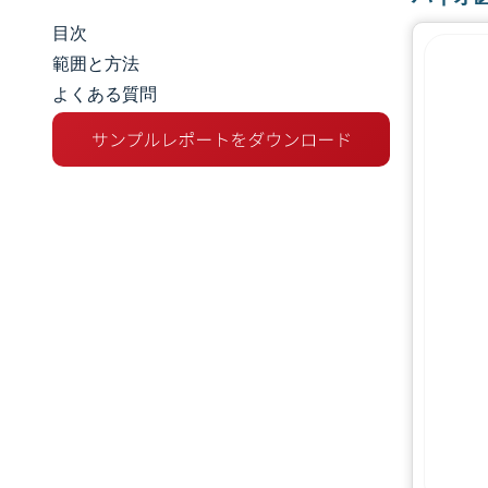
目次
市場規模とシェア
範囲と方法
よくある質問
市場分析
トレンドとインサイト
セグメント分析
地理分析
規制環境
バリューチェーン分析
競争環境
主要プレーヤー