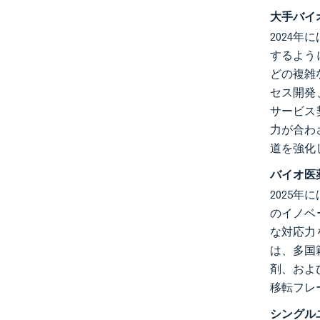
大手バイ
2024
するよう
どの複雑
セス開発
サービス
力が合わ
道を強化
バイオ医
2025
のイノベ
な対応力
は、多国
剤、およ
移転フレ
シングル