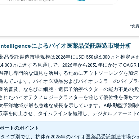
*免
r Intelligenceによるバイオ医薬品受託製造市場分析
品受託製造市場規模は2026年にUSD 530億6,800万と推定され、2
98億4,000万に達する見通しで、2026年から2031年にかけてC
温存し専門的な知見を活用するためにアウトソーシングを加速
進んでいます。バイオ医薬品およびバイオシミラーのパイプラ
業的普及、ならびに細胞・遺伝子治療ベクターの能力不足の拡
されたバイオテクノロジークラスターを通じて優位性を保ちつ
太平洋地域が最も急速な成長を示しています。AI駆動型予測
収率を向上させ、タイムラインを短縮し、デジタルファースト
ポートのポイント
タイプ別では、抗体が2025年のバイオ医薬品受託製造市場シェ