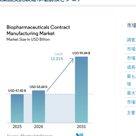
市
調査
市場規
市場規
成長率 
最も
場
画像 © Mordor Intelligence。再利用にはCC BY 4
最大
市場
画像 ©
主要