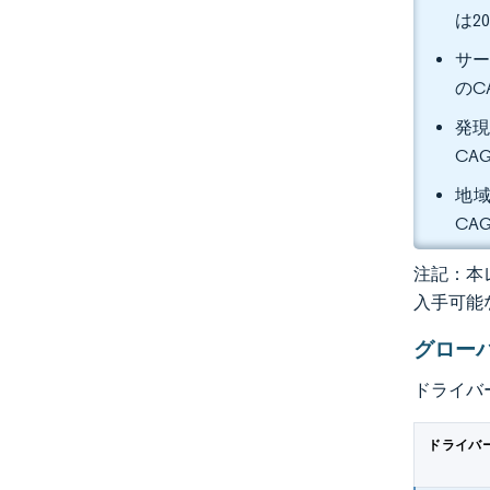
は2
サー
のC
発現
CA
地域
CA
注記：本レ
入手可能
グロー
ドライバ
ドライバ