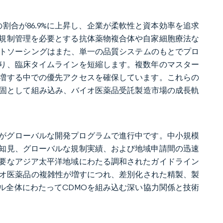
の割合が86.9%に上昇し、企業が柔軟性と資本効率を追求
規制管理を必要とする抗体薬物複合体や自家細胞療法な
ウトソーシングはまた、単一の品質システムのもとでプロ
り、臨床タイムラインを短縮します。複数年のマスター
増する中での優先アクセスを確保しています。これらの
確固として組み込み、バイオ医薬品受託製造市場の成長軌
ー分子がグローバルな開発プログラムで進行中です。中小規模
知見、グローバルな規制実績、および地域申請間の迅速
要なアジア太平洋地域にわたる調和されたガイドライン
イオ医薬品の複雑性が増すにつれ、差別化された精製、製
ル全体にわたってCDMOを組み込む深い協力関係と技術