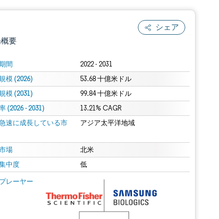
シェア
場概要
期間
2022 - 2031
模 (2026)
53.68 十億米ドル
模 (2031)
99.84 十億米ドル
(2026 - 2031)
13.21% CAGR
急速に成長している市
アジア太平洋地域
.0の表示が必要です。
市場
北米
集中度
低
 Mordor Intelligence。再利用にはCC BY 4.0の表示が必要です。
プレーヤー