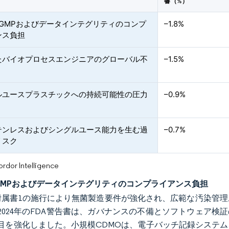
響（%）
cGMPおよびデータインテグリティのコンプ
–1.8%
ンス負担
たバイオプロセスエンジニアのグローバル不
–1.5%
ルユースプラスチックへの持続可能性の圧力
–0.9%
テンレスおよびシングルユース能力を生む過
–0.7%
リスク
or Intelligence
GMPおよびデータインテグリティのコンプライアンス負担
MP附属書1の施行により無菌製造要件が強化され、広範な汚染
2024年のFDA警告書は、ガバナンスの不備とソフトウェア検
目を強化しました。小規模CDMOは、電子バッチ記録システ