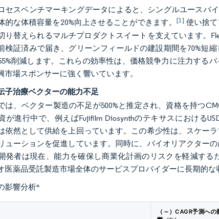
ロセスベンチマーキングデータによると、シングルユースバイ
[1]
体的な体積容量を20%向上させることができます。
使い捨て
切り替えられるマルチプロダクトスイートを支えています。Flex
前検証済みで届き、グリーンフィールドの建設期間を70%短
55%削減します。これらの効率性は、価格競争力に注力する
興市場スポンサーに強く響いています。
伝子治療ベクターの能力不足
では、ベクター製造の不足が500%と推定され、資格を持つC
が進行中で、例えばFujifilm Diosynthのテキサスにおける
は依然として供給を上回っています。この希少性は、スケーラ
リューションを促進しています。同時に、バイオリアクターの
開発者は現在、能力を確保し商業化計画のリスクを軽減するた
オ医薬品受託製造市場全体のサービスプロバイダーに長期的な
の影響分析
*
（～）CAGR予測への