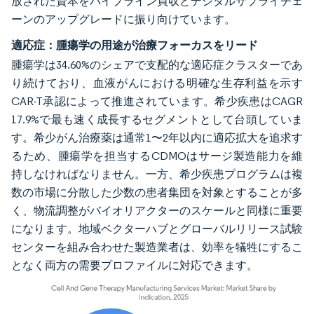
放された資本をパイプライン買収とデジタルサプライチェ
ーンのアップグレードに振り向けています。
適応症：腫瘍学の用途が治療フォーカスをリード
腫瘍学は34.60%のシェアで支配的な適応症クラスターであ
り続けており、血液がんにおける明確な生存利益を示す
CAR-T承認によって推進されています。希少疾患はCAGR
17.9%で最も速く成長するセグメントとして台頭していま
す。希少がん治療薬は通常1〜2年以内に適応拡大を追求す
るため、腫瘍学を担当するCDMOはサージ製造能力を維
持しなければなりません。一方、希少疾患プログラムは複
数の市場に分散した少数の患者集団を対象とすることが多
く、物流調整がバイオリアクターのスケールと同様に重要
になります。地域ベクターハブとグローバルリリース試験
センターを組み合わせた製造業者は、効率を犠牲にするこ
となく両方の需要プロファイルに対応できます。