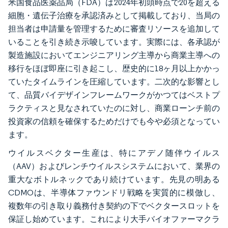
米国食品医薬品局（FDA）は2024年初頭時点で20を超える
細胞・遺伝子治療を承認済みとして掲載しており、当局の
担当者は申請量を管理するために審査リソースを追加して
いることを引き続き示唆しています。実際には、各承認が
製造施設においてエンジニアリング主導から商業主導への
移行をほぼ即座に引き起こし、歴史的に18ヶ月以上かかっ
ていたタイムラインを圧縮しています。二次的な影響とし
て、品質バイデザインフレームワークがかつてはベストプ
ラクティスと見なされていたのに対し、商業ローンチ前の
投資家の信頼を確保するためだけでも今や必須となってい
ます。
ウイルスベクター生産は、特にアデノ随伴ウイルス
（AAV）およびレンチウイルスシステムにおいて、業界の
重大なボトルネックであり続けています。先見の明ある
CDMOは、半導体ファウンドリ戦略を実質的に模倣し、
複数年の引き取り義務付き契約の下でベクタースロットを
保証し始めています。これにより大手バイオファーマクラ