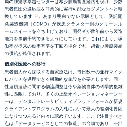
局の腫瘍学卓越センターは希少腫瘍審査経路を設け、少数
患者集団の適応症を商業的に実行可能なセグメントへと転
[1]
換しています
。あまり明白でない示唆として、受託開
発製造機関（CDMO）が疾患クラスター別のクリーンル
ームスイートを立ち上げており、開発者が数年前から製造
能力を事前予約できるようにしています。これにより、稼
働率が従来の効率基準を下回る場合でも、超希少腫瘍製品
の供給が確保されます。
個別化医療への移行
患者個人から採取する自家療法は、毎日数十の並行マイク
ロバッチを処理できる機動的な施設を必要とします。同一
性連鎖追跡に関する物流調整は今や薬物自体の科学的複雑
性に匹敵しており、多くの上級オペレーションマネージャ
ーは、デジタルトレーサビリティプラットフォームが新規
クライアントプログラムの入札において最大の差別化要因
になりつつあると内々に認めています。ここで注目すべき
点は「データサービスとしての製造」の台頭であり、一部