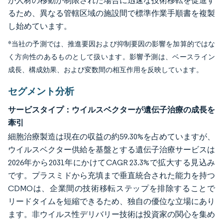
が人材の移動が制限された場合に迅速な技術移転を促進す
るため、異なる管轄区域の施設間で標準作業手順書を複製
し始めています。
*当社の予測では、推進要因および抑制要因の影響を加算的ではな
く方向性のあるものとして扱います。影響予測は、ベースライン
成長、構成効果、および変数間の相互作用を反映しています。
セグメント分析
サービスタイプ：ウイルスベクターが遺伝子治療の成長を
牽引
細胞治療製造は現在の収益の約59.30%を占めていますが、
ウイルスベクター供給を基盤とする遺伝子治療サービスは
2026年から2031年にかけてCAGR 23.3%で拡大する見込み
です。プラスミドから充填まで垂直統合された能力を持つ
CDMOは、企業間の技術移転ステップを排除することで
リードタイムを短縮できるため、独自の優位な立場にあり
ます。非ウイルス性デリバリー技術は投資家の関心を集め