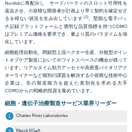
Nordiskに再配分し、サードパーティのスロット可用性を
逼迫させ、小規模な開発者が計画より早く契約を確定せざ
[3]
るを得ない状況を生み出しています
。堅固な電子バッ
チ記録プラットフォームと透明な品質指標を持つCDMO
はプレミアム価格を要求でき、量より質のパラダイムを強
化しています。
細胞処理自動化、閉鎖型上流ベクター生産、分散型ポイン
トオブケア製造においてホワイトスペースの機会が残って
います。リアルタイム効力アッセイや高密度バイオリアク
ターライナーなど個別の課題を解決する小規模な技術中心
企業は、生の製造能力を超えた差別化を求める大手
CDMOからの戦略的投資を集めています。
細胞・遺伝子治療製造サービス業界リーダー
Charles River Laboratories
Merck KGaA