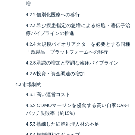
増
4.2.2 個別化医療への移行
4.2.3 希少疾患指定の急増による細胞・遺伝子治
療パイプラインの推進
4.2.4 大規模バイオリアクターを必要とする同種
「既製品」プラットフォームへの移行
4.2.5 承認の増加と堅調な臨床パイプライン
4.2.6 投資・資金調達の増加
4.3 市場制約
4.3.1 高い運営コスト
4.3.2 CDMOマージンを侵食する高い自家CAR-T
バッチ失敗率（約15%）
4.3.3 熟練した細胞処理人材の不足
4.3.4 規制調和のギャップ