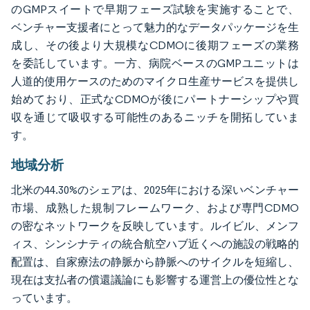
のGMPスイートで早期フェーズ試験を実施することで、
ベンチャー支援者にとって魅力的なデータパッケージを生
成し、その後より大規模なCDMOに後期フェーズの業務
を委託しています。一方、病院ベースのGMPユニットは
人道的使用ケースのためのマイクロ生産サービスを提供し
始めており、正式なCDMOが後にパートナーシップや買
収を通じて吸収する可能性のあるニッチを開拓していま
す。
地域分析
北米の44.30%のシェアは、2025年における深いベンチャー
市場、成熟した規制フレームワーク、および専門CDMO
の密なネットワークを反映しています。ルイビル、メンフ
ィス、シンシナティの統合航空ハブ近くへの施設の戦略的
配置は、自家療法の静脈から静脈へのサイクルを短縮し、
現在は支払者の償還議論にも影響する運営上の優位性とな
っています。