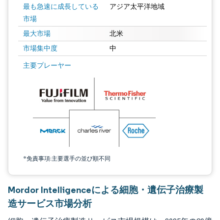
最も急速に成長している
アジア太平洋地域
市場
最大市場
北米
市場集中度
中
画像 © Mordor Intelligence。再利用にはCC BY 4.0の表示が必要です。
主要プレーヤー
*免責事項:主要選手の並び順不同
Mordor Intelligenceによる細胞・遺伝子治療製
造サービス市場分析