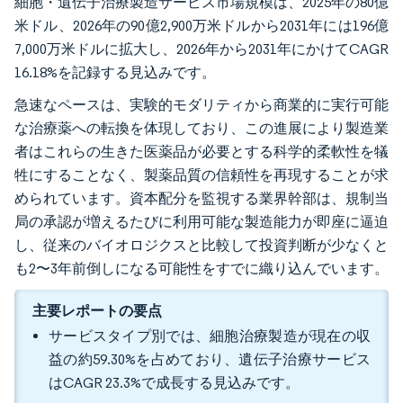
細胞・遺伝子治療製造サービス市場規模は、2025年の80億
米ドル、2026年の90億2,900万米ドルから2031年には196億
7,000万米ドルに拡大し、2026年から2031年にかけてCAGR
16.18%を記録する見込みです。
急速なペースは、実験的モダリティから商業的に実行可能
な治療薬への転換を体現しており、この進展により製造業
者はこれらの生きた医薬品が必要とする科学的柔軟性を犠
牲にすることなく、製薬品質の信頼性を再現することが求
められています。資本配分を監視する業界幹部は、規制当
局の承認が増えるたびに利用可能な製造能力が即座に逼迫
し、従来のバイオロジクスと比較して投資判断が少なくと
も2〜3年前倒しになる可能性をすでに織り込んでいます。
主要レポートの要点
サービスタイプ別では、細胞治療製造が現在の収
益の約59.30%を占めており、遺伝子治療サービス
はCAGR 23.3%で成長する見込みです。