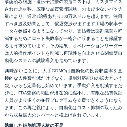
承認済み細胞・遺伝子治療の製造コストは、カスタマイズ
された原材料、広範な品質管理試験、および少ないバッチ
量により、通常1治療あたり100万米ドルを超えます。注目
すべき波及効果として、償還交渉がますます工場の収率デ
ータを参照するようになっており、支払者は薬剤廃棄を軽
減するためにロット失敗率が一桁台に収まることを保証す
るよう求めています。その結果、オペレーションリーダー
は人的操作ポイントを削減し再現性を向上させる閉鎖型自
動化システムの試験導入を進めています。
興味深いことに、大手CDMOは自動化の投資収益率を直
接的な人件費削減だけでなく、規制対応能力の拡大という
観点からも定量化し始めています。手動介入を削減するた
びに、FDA査察の範囲が潜在的に縮小し、有限な品質保証
人員がより多くの並行プログラムを支援できるようになり
ます。この再定義により、自動化はコスト抑制の取り組み
から収益拡大のレバーへと格上げされています。
熟練した細胞処理人材の不足