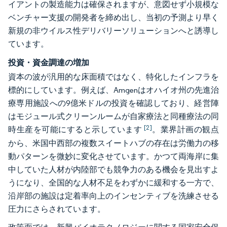
イアントの製造能力は確保されますが、意図せず小規模な
ベンチャー支援の開発者を締め出し、当初の予測より早く
新規の非ウイルス性デリバリーソリューションへと誘導し
ています。
投資・資金調達の増加
資本の波が汎用的な床面積ではなく、特化したインフラを
標的にしています。例えば、Amgenはオハイオ州の先進治
療専用施設への9億米ドルの投資を確認しており、経営陣
はモジュール式クリーンルームが自家療法と同種療法の同
[2]
時生産を可能にすると示しています
。業界計画の観点
から、米国中西部の複数スイートハブの存在は労働力の移
動パターンを微妙に変化させています。かつて両海岸に集
中していた人材が内陸部でも競争力のある機会を見出すよ
うになり、全国的な人材不足をわずかに緩和する一方で、
沿岸部の施設は定着率向上のインセンティブを洗練させる
圧力にさらされています。