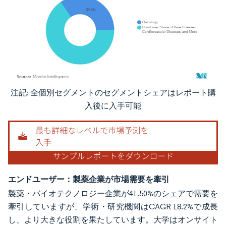
注記: 全個別セグメントのセグメントシェアはレポート購
画像 © Mordor Intelligence。再利用にはCC BY 4.0の表示が必要です。
入後に入手可能
エンドユーザー：製薬企業が市場需要を牽引
製薬・バイオテクノロジー企業が41.50%のシェアで需要を
牽引していますが、学術・研究機関はCAGR 18.2%で成長
し、より大きな役割を果たしています。大学はオンサイト