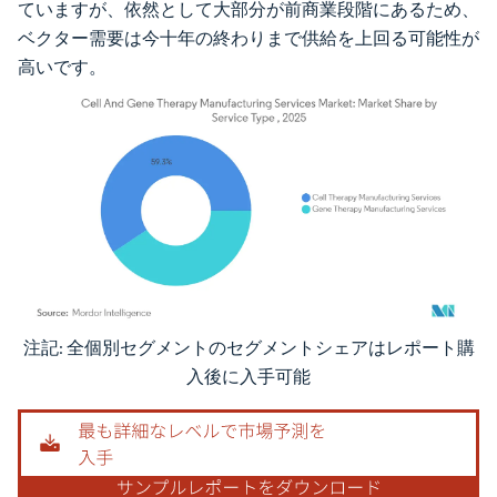
ていますが、依然として大部分が前商業段階にあるため、
ベクター需要は今十年の終わりまで供給を上回る可能性が
高いです。
注記: 全個別セグメントのセグメントシェアはレポート購
画像 © Mordor Intelligence。再利用にはCC BY 4.0の表示が必要です。
入後に入手可能