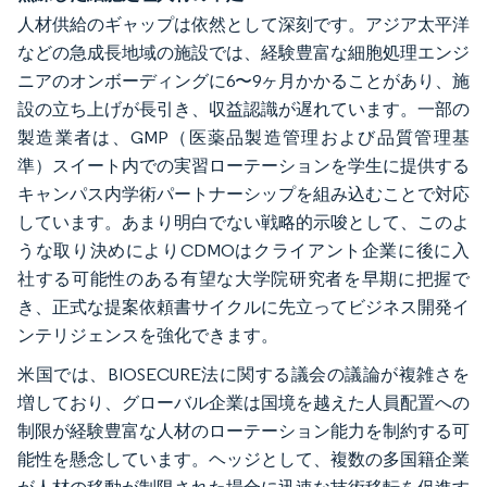
人材供給のギャップは依然として深刻です。アジア太平洋
などの急成長地域の施設では、経験豊富な細胞処理エンジ
ニアのオンボーディングに6〜9ヶ月かかることがあり、施
設の立ち上げが長引き、収益認識が遅れています。一部の
製造業者は、GMP（医薬品製造管理および品質管理基
準）スイート内での実習ローテーションを学生に提供する
キャンパス内学術パートナーシップを組み込むことで対応
しています。あまり明白でない戦略的示唆として、このよ
うな取り決めによりCDMOはクライアント企業に後に入
社する可能性のある有望な大学院研究者を早期に把握で
き、正式な提案依頼書サイクルに先立ってビジネス開発イ
ンテリジェンスを強化できます。
米国では、BIOSECURE法に関する議会の議論が複雑さを
増しており、グローバル企業は国境を越えた人員配置への
制限が経験豊富な人材のローテーション能力を制約する可
能性を懸念しています。ヘッジとして、複数の多国籍企業