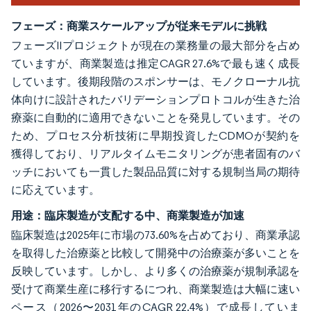
フェーズ：商業スケールアップが従来モデルに挑戦
フェーズIIプロジェクトが現在の業務量の最大部分を占め
ていますが、商業製造は推定CAGR 27.6%で最も速く成長
しています。後期段階のスポンサーは、モノクローナル抗
体向けに設計されたバリデーションプロトコルが生きた治
療薬に自動的に適用できないことを発見しています。その
ため、プロセス分析技術に早期投資したCDMOが契約を
獲得しており、リアルタイムモニタリングが患者固有のバ
ッチにおいても一貫した製品品質に対する規制当局の期待
に応えています。
用途：臨床製造が支配する中、商業製造が加速
臨床製造は2025年に市場の73.60%を占めており、商業承認
を取得した治療薬と比較して開発中の治療薬が多いことを
反映しています。しかし、より多くの治療薬が規制承認を
受けて商業生産に移行するにつれ、商業製造は大幅に速い
ペース（2026〜2031年のCAGR 22.4%）で成長していま