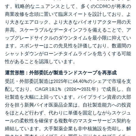
す。戦略的なニュアンスとして、多くのCDMOが将来の
商業改修を念頭に置いて臨床スイートを設計しており、よ
り大きなエアロック、より大きなバイオリアクター用の天
井高、スケーラブルなデータインフラを備えることで、ア
ップグレードサイクルのダウンタイムを最小限に抑えてい
ます。スポンサーはこの先見性を評価しており、数週間の
シャットダウンがローンチタイムラインを危うくする可能
性があることを認識しています。
運営形態：外部委託が製造ランドスケープを再形成
受託・外部委託製造は2025年に64.40%のシェアで市場を支
配しており、CAGR 18.1%（2026〜2031年）で成長し、自
社製造を大幅に上回っています。パイプライン資産の大部
分を担う新興バイオ医薬品企業は、自社製造能力への投資
をほとんど行わず、代わりに単価を固定しながらスケジュ
ールの柔軟性を確保する複数年のマスターサービス契約を
締結しています。大手製薬企業も非中核施設を売却し、解