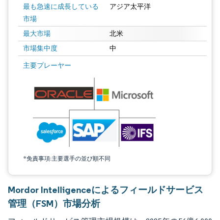
最も急速に成長している
アジア太平洋
市場
最大市場
北米
市場集中度
中
画像 © Mordor Intelligence。再利用にはCC BY 4.0の表示が必要です。
主要プレーヤー
*免責事項:主要選手の並び順不同
Mordor Intelligenceによるフィールドサービス
管理（FSM）市場分析