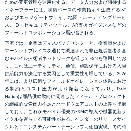
ための変更管理を運用化する。データ入力および隣接する
イネーブラーには、状態ベースの作業指示を生成するIoT
およびエッジゲートウェイ、地図・ルーティングサービ
ス、ID・セキュリティツール、AR支援ガイダンスなどの
フィールドコラボレーション層が含まれる。
下流では、企業はディスパッチセンターと、従業員および
マーケットプレイスを通じて調達される非正規労働者を含
むモバイル技術者ネットワークを通じてFSMを運用してお
り、これはユーティリティ、通信、施設保守における人員
供給能力を決定する要因として重要性を増している。2026
年には、より広範なフィールドオペレーション体系におけ
る制約とコスト圧力がより顕著になっており、Field
Nationは部品供給動向に関連したフィールドプロジェクト
の継続的な労働力不足とハードウェアコストの上昇を指摘
しており、これがモバイル優先のFSMの導入や機器更新サ
イクルを遅らせる可能性がある。ベンダーのリリースサイ
クルとエコシステムパートナーシップも価値実現までの時