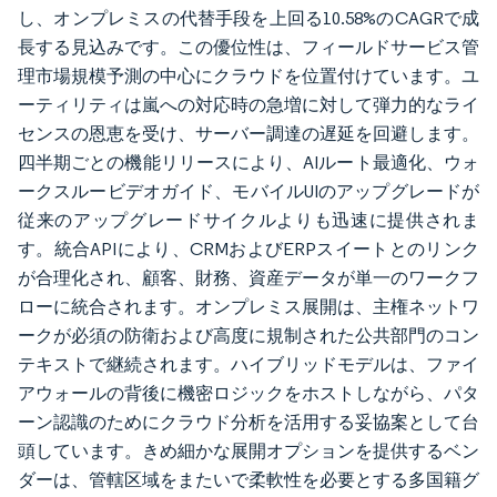
し、オンプレミスの代替手段を上回る10.58%のCAGRで成
長する見込みです。この優位性は、フィールドサービス管
理市場規模予測の中心にクラウドを位置付けています。ユ
ーティリティは嵐への対応時の急増に対して弾力的なライ
センスの恩恵を受け、サーバー調達の遅延を回避します。
四半期ごとの機能リリースにより、AIルート最適化、ウォ
ークスルービデオガイド、モバイルUIのアップグレードが
従来のアップグレードサイクルよりも迅速に提供されま
す。統合APIにより、CRMおよびERPスイートとのリンク
が合理化され、顧客、財務、資産データが単一のワークフ
ローに統合されます。オンプレミス展開は、主権ネットワ
ークが必須の防衛および高度に規制された公共部門のコン
テキストで継続されます。ハイブリッドモデルは、ファイ
アウォールの背後に機密ロジックをホストしながら、パタ
ーン認識のためにクラウド分析を活用する妥協案として台
頭しています。きめ細かな展開オプションを提供するベン
ダーは、管轄区域をまたいで柔軟性を必要とする多国籍グ