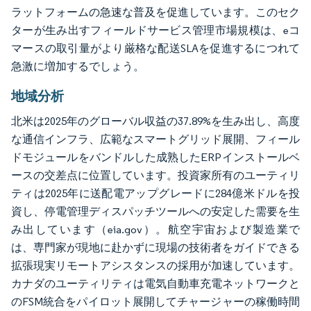
ラットフォームの急速な普及を促進しています。このセク
ターが生み出すフィールドサービス管理市場規模は、eコ
マースの取引量がより厳格な配送SLAを促進するにつれて
急激に増加するでしょう。
地域分析
北米は2025年のグローバル収益の37.89%を生み出し、高度
な通信インフラ、広範なスマートグリッド展開、フィール
ドモジュールをバンドルした成熟したERPインストールベ
ースの交差点に位置しています。投資家所有のユーティリ
ティは2025年に送配電アップグレードに284億米ドルを投
資し、停電管理ディスパッチツールへの安定した需要を生
み出しています（eia.gov）。航空宇宙および製造業で
は、専門家が現地に赴かずに現場の技術者をガイドできる
拡張現実リモートアシスタンスの採用が加速しています。
カナダのユーティリティは電気自動車充電ネットワークと
のFSM統合をパイロット展開してチャージャーの稼働時間