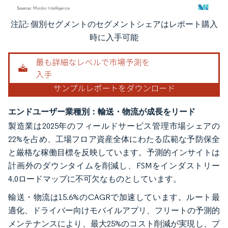
注記: 個別セグメントのセグメントシェアはレポート購入
画像 © Mordor Intelligence。再利用にはCC BY 4.0の表示が必要です。
時に入手可能
エンドユーザー業種別：輸送・物流が成長をリード
製造業は2025年のフィールドサービス管理市場シェアの
22%を占め、工場フロア資産全体にわたる広範な予防保全
と厳格な稼働目標を反映しています。予測的インサイトは
計画外のダウンタイムを削減し、FSMをインダストリー
4.0ロードマップに不可欠なものとしています。
輸送・物流は15.6%のCAGRで加速しています。ルート最
適化、ドライバー向けモバイルアプリ、フリートの予測的
メンテナンスにより、最大25%のコスト削減が実現し、プ