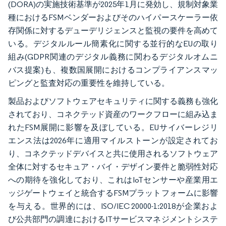
(DORA)の実施技術基準が2025年1月に発効し、規制対象業
種におけるFSMベンダーおよびそのハイパースケーラー依
存関係に対するデューデリジェンスと監視の要件を高めて
いる。デジタルルール簡素化に関する並行的なEUの取り
組み(GDPR関連のデジタル義務に関わるデジタルオムニ
バス提案)も、複数国展開におけるコンプライアンスマッ
ピングと監査対応の重要性を維持している。
製品およびソフトウェアセキュリティに関する義務も強化
されており、コネクテッド資産のワークフローに組み込ま
れたFSM展開に影響を及ぼしている。EUサイバーレジリ
エンス法は2026年に適用マイルストーンが設定されてお
り、コネクテッドデバイスと共に使用されるソフトウェア
全体に対するセキュア・バイ・デザイン要件と脆弱性対応
への期待を強化しており、これはIoTセンサーや産業用エ
ッジゲートウェイと統合するFSMプラットフォームに影響
を与える。世界的には、ISO/IEC 20000-1:2018が企業およ
び公共部門の調達におけるITサービスマネジメントシステ