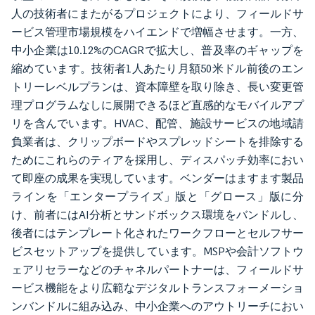
人の技術者にまたがるプロジェクトにより、フィールドサ
ービス管理市場規模をハイエンドで増幅させます。一方、
中小企業は10.12%のCAGRで拡大し、普及率のギャップを
縮めています。技術者1人あたり月額50米ドル前後のエン
トリーレベルプランは、資本障壁を取り除き、長い変更管
理プログラムなしに展開できるほど直感的なモバイルアプ
リを含んでいます。HVAC、配管、施設サービスの地域請
負業者は、クリップボードやスプレッドシートを排除する
ためにこれらのティアを採用し、ディスパッチ効率におい
て即座の成果を実現しています。ベンダーはますます製品
ラインを「エンタープライズ」版と「グロース」版に分
け、前者にはAI分析とサンドボックス環境をバンドルし、
後者にはテンプレート化されたワークフローとセルフサー
ビスセットアップを提供しています。MSPや会計ソフトウ
ェアリセラーなどのチャネルパートナーは、フィールドサ
ービス機能をより広範なデジタルトランスフォーメーショ
ンバンドルに組み込み、中小企業へのアウトリーチにおい