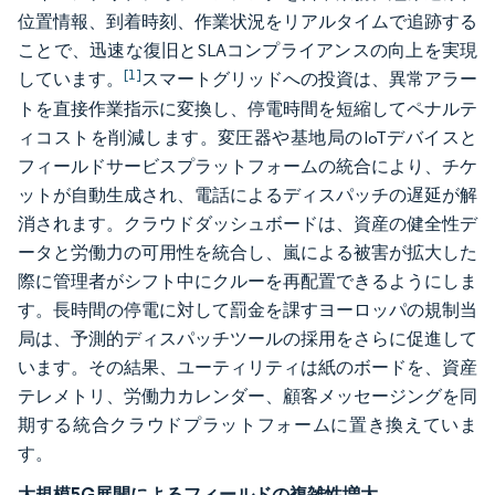
位置情報、到着時刻、作業状況をリアルタイムで追跡する
ことで、迅速な復旧とSLAコンプライアンスの向上を実現
[1]
しています。
スマートグリッドへの投資は、異常アラー
トを直接作業指示に変換し、停電時間を短縮してペナルテ
ィコストを削減します。変圧器や基地局のIoTデバイスと
フィールドサービスプラットフォームの統合により、チケ
ットが自動生成され、電話によるディスパッチの遅延が解
消されます。クラウドダッシュボードは、資産の健全性デ
ータと労働力の可用性を統合し、嵐による被害が拡大した
際に管理者がシフト中にクルーを再配置できるようにしま
す。長時間の停電に対して罰金を課すヨーロッパの規制当
局は、予測的ディスパッチツールの採用をさらに促進して
います。その結果、ユーティリティは紙のボードを、資産
テレメトリ、労働力カレンダー、顧客メッセージングを同
期する統合クラウドプラットフォームに置き換えていま
す。
大規模5G展開によるフィールドの複雑性増大