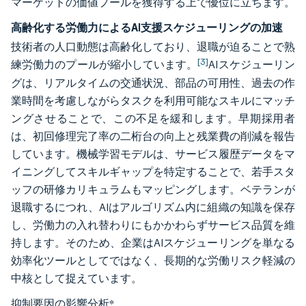
マーケットの価値プールを獲得する上で優位に立ちます。
高齢化する労働力によるAI支援スケジューリングの加速
技術者の人口動態は高齢化しており、退職が迫ることで熟
[3]
練労働力のプールが縮小しています。
AIスケジューリン
グは、リアルタイムの交通状況、部品の可用性、過去の作
業時間を考慮しながらタスクを利用可能なスキルにマッチ
ングさせることで、この不足を緩和します。早期採用者
は、初回修理完了率の二桁台の向上と残業費の削減を報告
しています。機械学習モデルは、サービス履歴データをマ
イニングしてスキルギャップを特定することで、若手スタ
ッフの研修カリキュラムもマッピングします。ベテランが
退職するにつれ、AIはアルゴリズム内に組織の知識を保存
し、労働力の入れ替わりにもかかわらずサービス品質を維
持します。そのため、企業はAIスケジューリングを単なる
効率化ツールとしてではなく、長期的な労働リスク軽減の
中核として捉えています。
抑制要因の影響分析
*