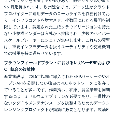
プレイブックを実証する必要があり、販売サイクルが最大
9ヶ月延長されます。欧州連合では、データ法がクラウド
プロバイダーに運用データのローカライズを義務付けてお
り、インフラコストを増大させ、複数国にわたる展開を制
限しています。認定された主権クラウドリージョンを持た
ない小規模ベンダーは入札から排除され、少数のハイパー
スケールプレーヤーにシェアが集中します。これらの障壁
は、重要インフラデータを扱うユーティリティや交通機関
での採用を特に遅らせています。
ブラウンフィールドプラントにおけるレガシーERPおよび
OT統合の複雑性
産業施設は、2015年以前に導入されたERPパッケージやオ
ープンAPIを公開しない独自のPLCネットワークに依存し
ていることが多いです。作業指示、在庫、資産階層を同期
するには、ミドルウェアブリッジが必要であり、一貫性の
ないタグIDやメンテナンスログを調整するためのデータク
レンジングプロジェクトが頻繁に必要となります。製油所