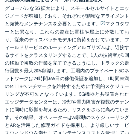
グローバルな5G拡大により、スモールセルサイトとエッ
ジノードが増加しており、それぞれが精密なアライメント
[2]
と頻繁なメンテナンスを必要としています。
マクロタワ
ーとは異なり、これらの資産は電柱や屋上に分散してお
り、従来のディスパッチモデルに負荷をかけています。フ
ィールドサービスのルーティングアルゴリズムは、近接す
るサイトをクラスタリングすることで、1人の技術者が1回
の移動で複数の作業を完了できるようにし、トラックの走
行回数を最大20%削減します。工場内のプライベート5Gネ
ットワークは24時間365日の稼働保証を追加し、1時間未満
のMTTRベンチマークを維持するために予測的スケジュー
リングが不可欠となっています。5G機器と共設置された
エッジデータセンターは、冷却や電力障害が複数のテナン
トに同時に影響を与えるため、リスクをさらに高めていま
す。その結果、オペレーターはAI駆動のスケジューリング
とARを活用した修理ガイドを採用し、より厳しいサービ
スウィンドウを満たしてメンテナンスコストを管理してい