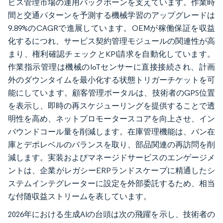
ビス管理市場の運用バックボーンを支えています。作業時
間と交通パターンを予測する機械学習のアップグレードは
9.89%のCAGRで進展しています。OEMが稼働保証を収益
化するにつれ、サービス契約管理モジュールの関連性が高
まり、権利確認チェックとKPI請求を自動化しています。
作業指示管理は機械のIoTセンサーに直接接続され、計画
外のダウンタイムを最小化する状態トリガーチケットを可
能にしています。顧客管理ポータルは、技術者のGPS位置
を表示し、即時の再スケジューリングを提供することで透
明性を高め、ネットプロモータースコアを向上させ、イン
バウンドコール量を削減します。在庫管理機能は、バン在
庫とデポレベルのバランスを取り、部品関連の再訪問を削
減します。実装およびマネージドサービスのエンゲージメ
ントは、企業がレガシーERPランドスケープに精通したシ
ステムインテグレーターに設定を外部委託するため、相当
な付随収益ストリームを表しています。
2026年における生成AIの台頭は次の飛躍を示し、技術者の