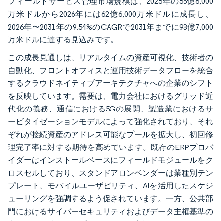
フィールドサービス管理市場規模は、2025年の56億6,000
万米ドルから2026年には62億6,000万米ドルに成長し、
2026年〜2031年の9.54%のCAGRで2031年までに98億7,000
万米ドルに達する見込みです。
この成長見通しは、リアルタイムの資産可視化、技術者の
自動化、フロントオフィスと運用技術データフローを統合
するクラウドネイティブアーキテクチャへの企業のシフト
を反映しています。需要は、電力会社におけるグリッド近
代化の義務、通信における5Gの展開、製造業におけるサ
ービタイゼーションモデルによって強化されており、それ
ぞれが接続資産のアドレス可能なプールを拡大し、初回修
理完了率に対する期待を高めています。既存のERPプロバ
イダーはインストールベースにフィールドモジュールをク
ロスセルしており、スタンドアロンベンダーは業種別テン
プレート、モバイルユーザビリティ、AIを活用したスケジ
ューリングを強調するよう促されています。一方、公共部
門におけるサイバーセキュリティおよびデータ主権基準の