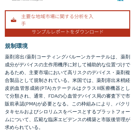
画像 © Mordor Intelligence。再利用にはCC BY 4.0の表示が必要です。
規制環境
薬剤溶出/薬剤コーティングバルーンカテーテルは、薬剤
成分がデバイスの主作用機序に対して補助的な位置づけで
あるため、主要市場において高リスクのデバイス・薬剤複
合製品として規制されている。米国では、薬剤溶出末梢経
皮的血管形成術(PTA)カテーテルはクラスIII医療機器とし
て分類され、通常、FDAの心血管デバイス局の審査下で市
販前承認(PMA)が必要となる。この枠組みにより、パクリ
タキセルおよびシロリムスをベースとするプラットフォー
ムについて、広範な臨床エビデンスの構築と市販後管理が
求められている。