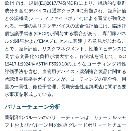
欧州では、規則(EU)2017/745(MDR)により、補助的な薬剤
成分を含むデバイスは通常クラスIIIに分類され、臨床評価
と公認機関(ノーティファイドボディ)による審査が強化さ
れる。一部の高リスクデバイスの適合性評価には、臨床評
価協議手続き(CECP)が関与する場合があり、専門家パネ
ルの関与およびEMAプロセスに関連する意見が加わるこ
とで、臨床評価、リスクマネジメント、性能エビデンスに
関する文書化の負担が増大する。各法域を通じて、ISO
12417-1:2024やASTM F3320-18のようなコーティング特性
評価手法を含む、血管用デバイス・薬剤複合製品に関する
承認済み規格やガイダンスが、コーティングの完全性、用
量の一貫性、微粒子管理、長期安全性追跡調査に関する要
求事項を形成している。
バリューチェーン分析
薬剤溶出バルーンのバリューチェーンは、カテーテルシャ
フトおよびバルーン用の医療グレードポリマーとチュー