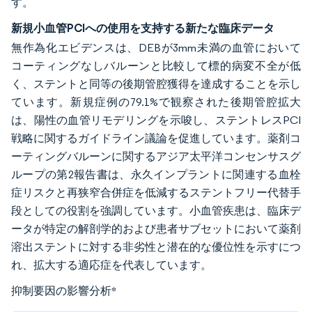
す。
新規小血管PCIへの使用を支持する新たな臨床データ
無作為化エビデンスは、DEBが3mm未満の血管において
コーティングなしバルーンと比較して標的病変不全が低
く、ステントと同等の後期管腔獲得を達成することを示し
ています。新規症例の79.1%で観察された後期管腔拡大
は、陽性の血管リモデリングを示唆し、ステントレスPCI
戦略に関するガイドライン議論を促進しています。薬剤コ
ーティングバルーンに関するアジア太平洋コンセンサスグ
ループの第2報告書は、永久インプラントに関連する血栓
症リスクと再狭窄合併症を低減するステントフリー代替手
段としての役割を強調しています。小血管疾患は、臨床デ
ータが特定の解剖学的および患者サブセットにおいて薬剤
溶出ステントに対する非劣性と潜在的な優位性を示すにつ
れ、拡大する適応症を代表しています。
抑制要因の影響分析
*