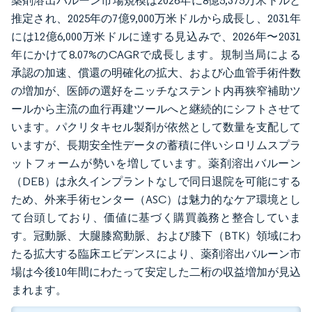
薬剤溶出バルーン市場規模は2026年に8億5,375万米ドルと
推定され、2025年の7億9,000万米ドルから成長し、2031年
には12億6,000万米ドルに達する見込みで、2026年〜2031
年にかけて8.07%のCAGRで成長します。規制当局による
承認の加速、償還の明確化の拡大、および心血管手術件数
の増加が、医師の選好をニッチなステント内再狭窄補助ツ
ールから主流の血行再建ツールへと継続的にシフトさせて
います。パクリタキセル製剤が依然として数量を支配して
いますが、長期安全性データの蓄積に伴いシロリムスプラ
ットフォームが勢いを増しています。薬剤溶出バルーン
（DEB）は永久インプラントなしで同日退院を可能にする
ため、外来手術センター（ASC）は魅力的なケア環境とし
て台頭しており、価値に基づく購買義務と整合していま
す。冠動脈、大腿膝窩動脈、および膝下（BTK）領域にわ
たる拡大する臨床エビデンスにより、薬剤溶出バルーン市
場は今後10年間にわたって安定した二桁の収益増加が見込
まれます。