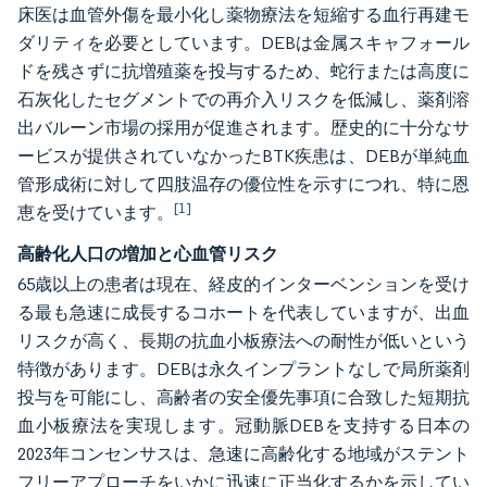
床医は血管外傷を最小化し薬物療法を短縮する血行再建モ
ダリティを必要としています。DEBは金属スキャフォール
ドを残さずに抗増殖薬を投与するため、蛇行または高度に
石灰化したセグメントでの再介入リスクを低減し、薬剤溶
出バルーン市場の採用が促進されます。歴史的に十分なサ
ービスが提供されていなかったBTK疾患は、DEBが単純血
管形成術に対して四肢温存の優位性を示すにつれ、特に恩
[1]
恵を受けています。
高齢化人口の増加と心血管リスク
65歳以上の患者は現在、経皮的インターベンションを受け
る最も急速に成長するコホートを代表していますが、出血
リスクが高く、長期の抗血小板療法への耐性が低いという
特徴があります。DEBは永久インプラントなしで局所薬剤
投与を可能にし、高齢者の安全優先事項に合致した短期抗
血小板療法を実現します。冠動脈DEBを支持する日本の
2023年コンセンサスは、急速に高齢化する地域がステント
フリーアプローチをいかに迅速に正当化するかを示してい