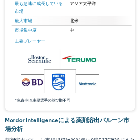
最も急速に成長している
アジア太平洋
市場
最大市場
北米
市場集中度
中
画像 © Mordor Intelligence。再利用にはCC BY 4.0の表示が必要です。
主要プレーヤー
*免責事項:主要選手の並び順不同
Mordor Intelligenceによる薬剤溶出バルーン市
場分析