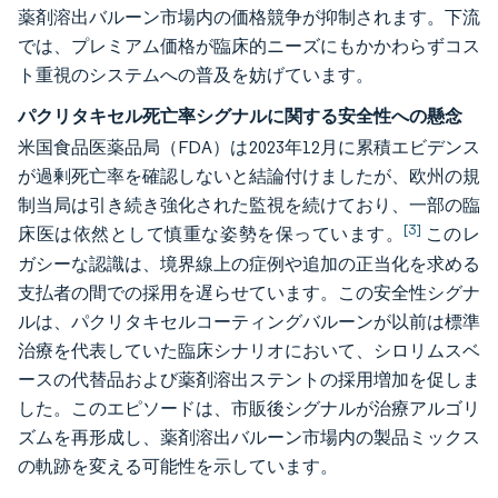
薬剤溶出バルーン市場内の価格競争が抑制されます。下流
では、プレミアム価格が臨床的ニーズにもかかわらずコス
ト重視のシステムへの普及を妨げています。
パクリタキセル死亡率シグナルに関する安全性への懸念
米国食品医薬品局（FDA）は2023年12月に累積エビデンス
が過剰死亡率を確認しないと結論付けましたが、欧州の規
制当局は引き続き強化された監視を続けており、一部の臨
[3]
床医は依然として慎重な姿勢を保っています。
このレ
ガシーな認識は、境界線上の症例や追加の正当化を求める
支払者の間での採用を遅らせています。この安全性シグナ
ルは、パクリタキセルコーティングバルーンが以前は標準
治療を代表していた臨床シナリオにおいて、シロリムスベ
ースの代替品および薬剤溶出ステントの採用増加を促しま
した。このエピソードは、市販後シグナルが治療アルゴリ
ズムを再形成し、薬剤溶出バルーン市場内の製品ミックス
の軌跡を変える可能性を示しています。