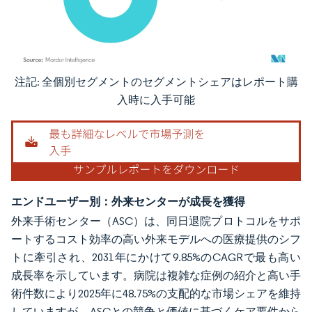
注記: 全個別セグメントのセグメントシェアはレポート購
画像 © Mordor Intelligence。再利用にはCC BY 4.0の表示が必要です。
入時に入手可能
エンドユーザー別：外来センターが成長を獲得
外来手術センター（ASC）は、同日退院プロトコルをサポ
ートするコスト効率の高い外来モデルへの医療提供のシフ
トに牽引され、2031年にかけて9.85%のCAGRで最も高い
成長率を示しています。病院は複雑な症例の紹介と高い手
術件数により2025年に48.75%の支配的な市場シェアを維持
していますが、ASCとの競争と価値に基づくケア要件から