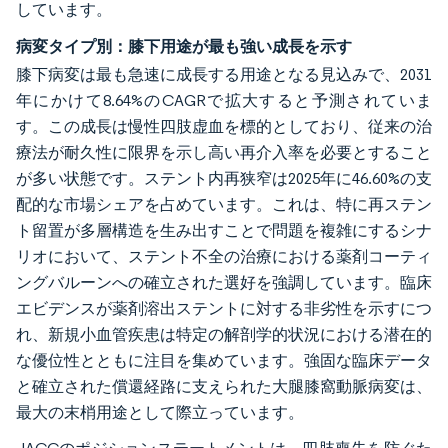
しています。
病変タイプ別：膝下用途が最も強い成長を示す
膝下病変は最も急速に成長する用途となる見込みで、2031
年にかけて8.64%のCAGRで拡大すると予測されていま
す。この成長は慢性四肢虚血を標的としており、従来の治
療法が耐久性に限界を示し高い再介入率を必要とすること
が多い状態です。ステント内再狭窄は2025年に46.60%の支
配的な市場シェアを占めています。これは、特に再ステン
ト留置が多層構造を生み出すことで問題を複雑にするシナ
リオにおいて、ステント不全の治療における薬剤コーティ
ングバルーンへの確立された選好を強調しています。臨床
エビデンスが薬剤溶出ステントに対する非劣性を示すにつ
れ、新規小血管疾患は特定の解剖学的状況における潜在的
な優位性とともに注目を集めています。強固な臨床データ
と確立された償還経路に支えられた大腿膝窩動脈病変は、
最大の末梢用途として際立っています。