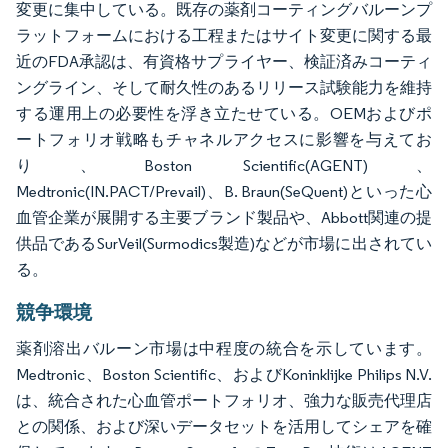
変更に集中している。既存の薬剤コーティングバルーンプ
ラットフォームにおける工程またはサイト変更に関する最
近のFDA承認は、有資格サプライヤー、検証済みコーティ
ングライン、そして耐久性のあるリリース試験能力を維持
する運用上の必要性を浮き立たせている。OEMおよびポ
ートフォリオ戦略もチャネルアクセスに影響を与えてお
り、Boston Scientific(AGENT)、
Medtronic(IN.PACT/Prevail)、B. Braun(SeQuent)といった心
血管企業が展開する主要ブランド製品や、Abbott関連の提
供品であるSurVeil(Surmodics製造)などが市場に出されてい
る。
競争環境
薬剤溶出バルーン市場は中程度の統合を示しています。
Medtronic、Boston Scientific、およびKoninklijke Philips N.V.
は、統合された心血管ポートフォリオ、強力な販売代理店
との関係、および深いデータセットを活用してシェアを確