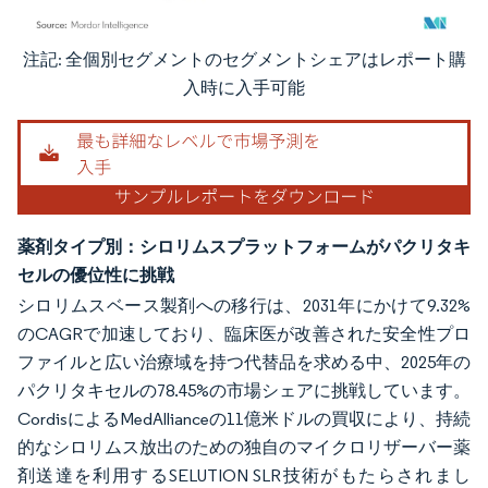
注記: 全個別セグメントのセグメントシェアはレポート購
画像 © Mordor Intelligence。再利用にはCC BY 4.0の表示が必要です。
入時に入手可能
薬剤タイプ別：シロリムスプラットフォームがパクリタキ
セルの優位性に挑戦
シロリムスベース製剤への移行は、2031年にかけて9.32%
のCAGRで加速しており、臨床医が改善された安全性プロ
ファイルと広い治療域を持つ代替品を求める中、2025年の
パクリタキセルの78.45%の市場シェアに挑戦しています。
CordisによるMedAllianceの11億米ドルの買収により、持続
的なシロリムス放出のための独自のマイクロリザーバー薬
剤送達を利用するSELUTION SLR技術がもたらされまし