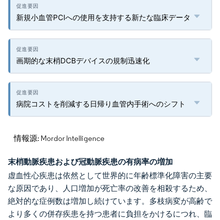
新規小血管PCIへの使用を支持する新たな臨床データ
画期的な末梢DCBデバイスの規制迅速化
病院コストを削減する日帰り血管内手術へのシフト
情報源: Mordor Intelligence
末梢動脈疾患および冠動脈疾患の有病率の増加
虚血性心疾患は依然として世界的に年齢標準化障害の主要
な原因であり、人口増加が死亡率の改善を相殺するため、
絶対的な症例数は増加し続けています。多枝病変が高齢で
より多くの併存疾患を持つ患者に負担をかけるにつれ、臨