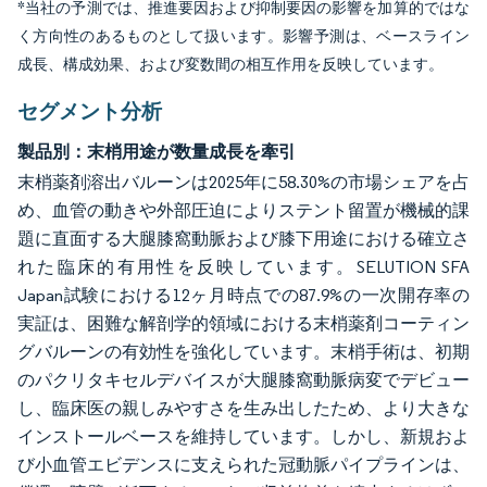
*当社の予測では、推進要因および抑制要因の影響を加算的ではな
く方向性のあるものとして扱います。影響予測は、ベースライン
成長、構成効果、および変数間の相互作用を反映しています。
セグメント分析
製品別：末梢用途が数量成長を牽引
末梢薬剤溶出バルーンは2025年に58.30%の市場シェアを占
め、血管の動きや外部圧迫によりステント留置が機械的課
題に直面する大腿膝窩動脈および膝下用途における確立さ
れた臨床的有用性を反映しています。SELUTION SFA
Japan試験における12ヶ月時点での87.9%の一次開存率の
実証は、困難な解剖学的領域における末梢薬剤コーティン
グバルーンの有効性を強化しています。末梢手術は、初期
のパクリタキセルデバイスが大腿膝窩動脈病変でデビュー
し、臨床医の親しみやすさを生み出したため、より大きな
インストールベースを維持しています。しかし、新規およ
び小血管エビデンスに支えられた冠動脈パイプラインは、