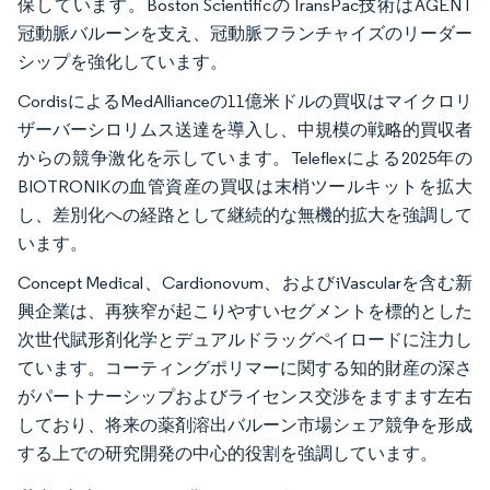
保しています。Boston ScientificのTransPac技術はAGENT
冠動脈バルーンを支え、冠動脈フランチャイズのリーダー
シップを強化しています。
CordisによるMedAllianceの11億米ドルの買収はマイクロリ
ザーバーシロリムス送達を導入し、中規模の戦略的買収者
からの競争激化を示しています。Teleflexによる2025年の
BIOTRONIKの血管資産の買収は末梢ツールキットを拡大
し、差別化への経路として継続的な無機的拡大を強調して
います。
Concept Medical、Cardionovum、およびiVascularを含む新
興企業は、再狭窄が起こりやすいセグメントを標的とした
次世代賦形剤化学とデュアルドラッグペイロードに注力し
ています。コーティングポリマーに関する知的財産の深さ
がパートナーシップおよびライセンス交渉をますます左右
しており、将来の薬剤溶出バルーン市場シェア競争を形成
する上での研究開発の中心的役割を強調しています。