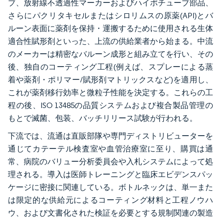
ブ、放射線不透過性マーカーおよびハイポチューブ部品、
さらにパクリタキセルまたはシロリムスの原薬(API)とバ
ルーン表面に薬剤を保持・運搬するために使用される生体
適合性賦形剤といった、上流の供給業者から始まる。中流
のメーカーは精密なバルーン成形と組み立てを行い、その
後、独自のコーティング工程(例えば、スプレーによる蒸
着や薬剤・ポリマー/賦形剤マトリックスなど)を適用し、
これが薬剤移行効率と微粒子性能を決定する。これらの工
程の後、ISO 13485の品質システムおよび複合製品管理の
もとで滅菌、包装、バッチリリース試験が行われる。
下流では、流通は直販部隊や専門ディストリビューターを
通じてカテーテル検査室や血管治療室に至り、購買は通
常、病院のバリュー分析委員会や入札システムによって処
理される。導入は医師トレーニングと臨床エビデンスパッ
ケージに密接に関連している。ボトルネックは、単一また
は限定的な供給元によるコーティング材料と工程ノウハ
ウ、および文書化された検証を必要とする規制関連の製造