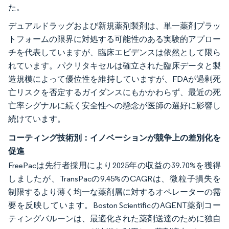
た。
デュアルドラッグおよび新規薬剤製剤は、単一薬剤プラッ
トフォームの限界に対処する可能性のある実験的アプロー
チを代表していますが、臨床エビデンスは依然として限ら
れています。パクリタキセルは確立された臨床データと製
造規模によって優位性を維持していますが、FDAが過剰死
亡リスクを否定するガイダンスにもかかわらず、最近の死
亡率シグナルに続く安全性への懸念が医師の選好に影響し
続けています。
コーティング技術別：イノベーションが競争上の差別化を
促進
FreePacは先行者採用により2025年の収益の39.70%を獲得
しましたが、TransPacの9.45%のCAGRは、微粒子損失を
制限するより薄く均一な薬剤層に対するオペレーターの需
要を反映しています。Boston ScientificのAGENT薬剤コー
ティングバルーンは、最適化された薬剤送達のために独自