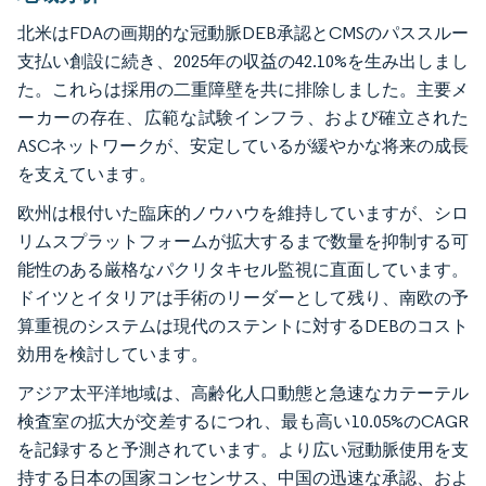
北米はFDAの画期的な冠動脈DEB承認とCMSのパススルー
支払い創設に続き、2025年の収益の42.10%を生み出しまし
た。これらは採用の二重障壁を共に排除しました。主要メ
ーカーの存在、広範な試験インフラ、および確立された
ASCネットワークが、安定しているが緩やかな将来の成長
を支えています。
欧州は根付いた臨床的ノウハウを維持していますが、シロ
リムスプラットフォームが拡大するまで数量を抑制する可
能性のある厳格なパクリタキセル監視に直面しています。
ドイツとイタリアは手術のリーダーとして残り、南欧の予
算重視のシステムは現代のステントに対するDEBのコスト
効用を検討しています。
アジア太平洋地域は、高齢化人口動態と急速なカテーテル
検査室の拡大が交差するにつれ、最も高い10.05%のCAGR
を記録すると予測されています。より広い冠動脈使用を支
持する日本の国家コンセンサス、中国の迅速な承認、およ