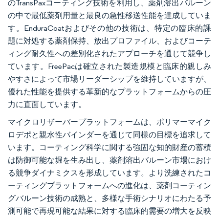
のTransPaxコーティング技術を利用し、薬剤溶出バルーン
の中で最低薬剤用量と最良の急性移送性能を達成していま
す。EnduraCoatおよびその他の技術は、特定の臨床的課
題に対処する薬剤保持、放出プロファイル、およびコーテ
ィング耐久性への差別化されたアプローチを通じて競争し
ています。FreePacは確立された製造規模と臨床的親しみ
やすさによって市場リーダーシップを維持していますが、
優れた性能を提供する革新的なプラットフォームからの圧
力に直面しています。
マイクロリザーバープラットフォームは、ポリマーマイク
ロデポと親水性バインダーを通じて同様の目標を追求して
います。コーティング科学に関する強固な知的財産の蓄積
は防御可能な堀を生み出し、薬剤溶出バルーン市場におけ
る競争ダイナミクスを形成しています。より洗練されたコ
ーティングプラットフォームへの進化は、薬剤コーティン
グバルーン技術の成熟と、多様な手術シナリオにわたる予
測可能で再現可能な結果に対する臨床的需要の増大を反映