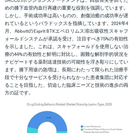
JACCのポジションステートメントは、四肢喪失を防ぐた
めの膝下血管内血行再建の重要な役割を強調しています。
しかし、手術成功率は高いものの、創傷治癒の成功率が遅
れているというパラドックスを指摘しています。2024年4
月、AbbottのEsprit BTKエベロリムス溶出吸収性スキャフ
ォールドシステムが承認を受け、注目すべき75%の有効性
を示しました。これは、スキャフォールドを使用しない治
療の44%の有効性と鮮明に対比し、困難な解剖学的状況を
ナビゲートする薬剤送達技術の可能性を浮き彫りにしてい
ます。膝下用途の急増は、長期にわたって限られた治療手
段で十分なサービスを受けられなかった患者集団に対応す
ることを目指した、切迫した臨床ニーズと技術の進歩の両
方の証です。