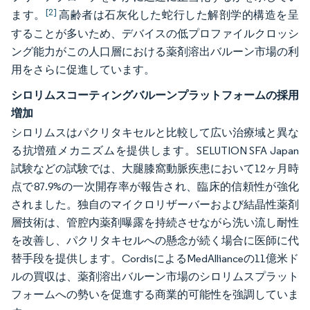
[2]
ます。
高齢者は石灰化した蛇行した解剖学的構造を呈
することが多いため、デバイスの低プロファイルクロッシ
ング能力がこの人口層における薬剤溶出バルーン市場の利
用をさらに促進しています。
シロリムスコーティングバルーンプラットフォームの採用
増加
シロリムスはパクリタキセルと比較して広い治療域と異な
る抗増殖メカニズムを提供します。SELUTION SFA Japan
試験などの試験では、大腿膝窩動脈疾患において12ヶ月時
点で87.9%の一次開存率が報告され、臨床的信頼性が強化
されました。独自のマイクロリザーバーおよび結晶性薬剤
層技術は、管腔内薬剤曝露を持続させながら洗い流し耐性
を改善し、パクリタキセルへの懸念が続く場合に医師に代
替手段を提供します。CordisによるMedAllianceの11億米ド
ルの買収は、薬剤溶出バルーン市場のシロリムスプラット
フォームへの勢いを促進する商業的可能性を強調していま