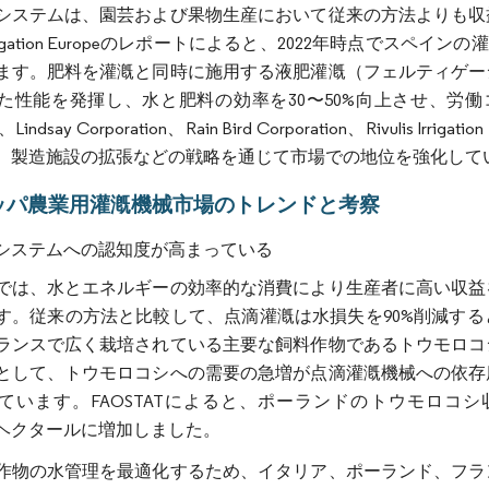
システムは、園芸および果物生産において従来の方法よりも収
rigation Europeのレポートによると、2022年時点でス
ます。肥料を灌漑と同時に施用する液肥灌漑（フェルティゲー
た性能を発揮し、水と肥料の効率を30〜50%向上させ、労働コ
、Lindsay Corporation、Rain Bird Corporation、Riv
、製造施設の拡張などの戦略を通じて市場での地位を強化して
ッパ農業用灌漑機械市場のトレンドと考察
システムへの認知度が高まっている
では、水とエネルギーの効率的な消費により生産者に高い収益
す。従来の方法と比較して、点滴灌漑は水損失を90%削減す
ランスで広く栽培されている主要な飼料作物であるトウモロコ
として、トウモロコシへの需要の急増が点滴灌漑機械への依存
ています。FAOSTATによると、ポーランドのトウモロコシ収穫面
,030ヘクタールに増加しました。
作物の水管理を最適化するため、イタリア、ポーランド、フラ