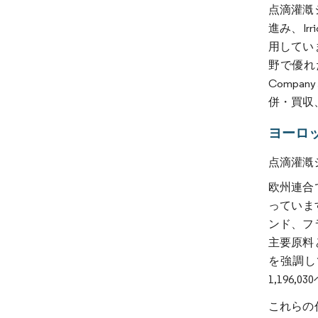
点滴灌漑
進み、Ir
用してい
野で優れ
Company
併・買収
ヨーロ
点滴灌漑
欧州連合
っていま
ンド、フ
主要原料
を強調し
1,196
これらの