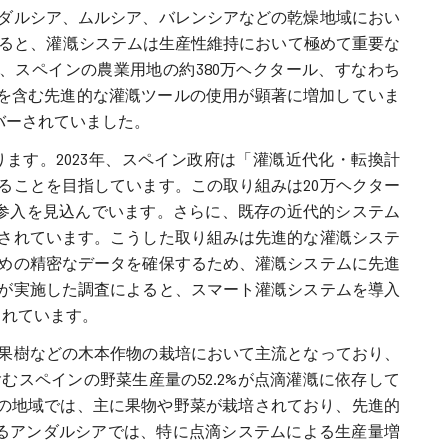
ダルシア、ムルシア、バレンシアなどの乾燥地域におい
まえると、灌漑システムは生産性維持において極めて重要な
と、スペインの農業用地の約380万ヘクタール、すなわち
ムを含む先進的な灌漑ツールの使用が顕著に増加していま
カバーされていました。
ます。2023年、スペイン政府は「灌漑近代化・転換計
ることを目指しています。この取り組みは20万ヘクター
参入を見込んでいます。さらに、既存の近代的システム
待されています。こうした取り組みは先進的な灌漑システ
めの精密なデータを確保するため、灌漑システムに先進
が実施した調査によると、スマート灌漑システムを導入
されています。
果樹などの木本作物の栽培において主流となっており、
スペインの野菜生産量の52.2%が点滴灌漑に依存して
どの地域では、主に果物や野菜が栽培されており、先進的
いるアンダルシアでは、特に点滴システムによる生産量増