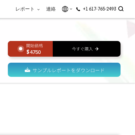
レポート
連絡
+1 617-765-2493
4750