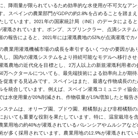
に、降雨量が限られているため効率的な水使用が不可欠なアン
す。スペインの農業部門がGDPの約2.8%を占めることを踏
たしています。2021年の国家統計局（INE）のデータによる
上が灌漑されています。ポンプ、スプリンクラー、点滴システ
省の報告によると、2021年には灌漑農地の53%が点滴灌漑で
の農業用灌漑機械市場の成長を牽引するいくつかの要因があり
入し、国内の灌漑システムをより持続可能なモデルへ移行させ
灌漑農地の近代化を目標とし、2万人以上の新規灌漑利用者の
50万ヘクタールについても、最先端技術による効率向上が期
を促進する見込みです。スペインはまた、最適な作物成長のた
ルを統合しています。例えば、スペイン灌漑コミュニティ協会
では水使用量が20%削減され、作物収量が15%増加したと報告
システムは、オリーブ園、ブドウ園、柑橘類および非柑橘類の
においても重要な役割を果たしています。特に、温室栽培を含む
農業用地の約40%が灌漑されているバレンシアやムルシアな
術が多く採用されています。農業用地の12.9%が灌漑されて