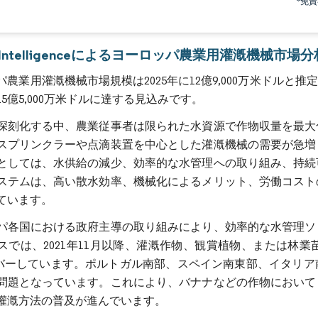
*免
画像 © Mordor Intelligence。再利用にはCC BY 4.0の表示が必要です。
r Intelligenceによるヨーロッパ農業用灌漑機械市場分
農業用灌漑機械市場規模は2025年に12億9,000万米ドルと推定され、
5億5,000万米ドルに達する見込みです。
深刻化する中、農業従事者は限られた水資源で作物収量を最大
スプリンクラーや点滴装置を中心とした灌漑機械の需要が急増
としては、水供給の減少、効率的な水管理への取り組み、持続
ステムは、高い散水効率、機械化によるメリット、労働コスト
ています。
パ各国における政府主導の取り組みにより、効率的な水管理ソ
スでは、2021年11月以降、灌漑作物、観賞植物、または林
カバーしています。ポルトガル南部、スペイン南東部、イタリ
問題となっています。これにより、バナナなどの作物において
灌漑方法の普及が進んでいます。