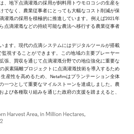
は、地下点滴灌漑の採用が飼料用トウモロコシの生産を
けでなく、農業従事者にとっても大幅なコスト削減が保
灌漑の採用を積極的に推進しています。例えば2021年
から点滴灌漑などの持続可能な農法へ移行する農業従事者
います。現代の点滴システムにはデジタルツールが搭載
で監視することができます。この地域の主要プレーヤー
拡張、買収を通じて点滴灌漑分野での地位強化に重要な
イギリス初の炭素隔離プロジェクトに点滴灌漑技術を導入するため
確保し生産性を高めるため、Netafimはプランテーション全体
の一つとして重要なマイルストーンを達成しました。農
および各種取り組みを通じた政府の支援を踏まえると、