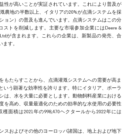
益性が高いことが実証されています。これにより普及が
ペインの灌漑農地の半数以上、イタリアの20%が点滴システムを採
ション）の普及も進んでいます。点滴システムはこの分
ストを削減します。主要な市場参加企業にはDeere &
ulis Irrigation Ltdが含まれます。これらの企業は、新製品の発売、合
います。
をもたらすことから、点滴灌漑システムへの需要が高ま
るという顕著な効率性を誇ります。特にイタリア、ポーラ
シは、水を大量に必要とします。動物飼料産業における
度を高め、収量最適化のための効率的な水使用の必要性
積は2021年の998,470ヘクタールから2022年には
ンスおよびその他のヨーロッパ諸国は、地上および地下