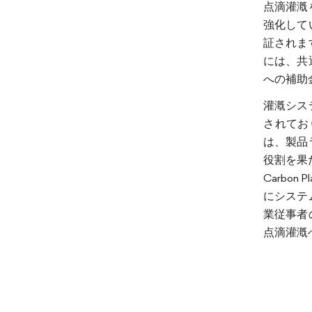
点滴灌漑
強化して
証されま
には、共
への補助
灌漑シス
されてお
は、製品
役割を果た
Carbo
にシステ
業従事者
点滴灌漑