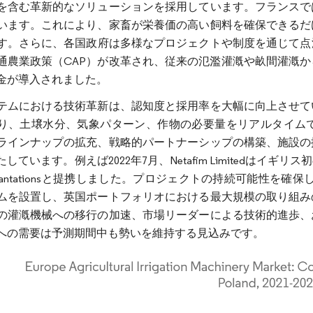
を含む革新的なソリューションを採用しています。フランスで
います。これにより、家畜が栄養価の高い飼料を確保できるだ
す。さらに、各国政府は多様なプロジェクトや制度を通じて点滴
通農業政策（CAP）が改革され、従来の氾濫灌漑や畝間灌漑
金が導入されました。
テムにおける技術革新は、認知度と採用率を大幅に向上させて
り、土壌水分、気象パターン、作物の必要量をリアルタイム
ラインナップの拡充、戦略的パートナーシップの構築、施設の
しています。例えば2022年7月、Netafim Limitedは
n Plantationsと提携しました。プロジェクトの持続可能性を
ムを設置し、英国ポートフォリオにおける最大規模の取り組み
の灌漑機械への移行の加速、市場リーダーによる技術的進歩、
への需要は予測期間中も勢いを維持する見込みです。