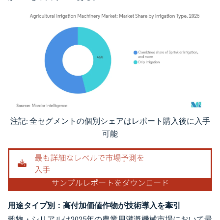
注記: 全セグメントの個別シェアはレポート購入後に入手
画像 © Mordor Intelligence。再利用にはCC BY 4.0の表示が必要です。
可能
用途タイプ別：高付加価値作物が技術導入を牽引
穀物・シリアルは2025年の農業用灌漑機械市場において最