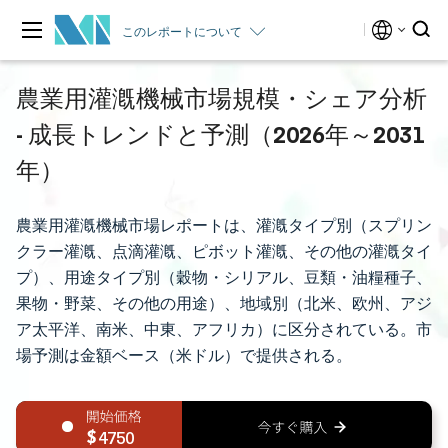
このレポートについて
農業用灌漑機械市場規模・シェア分析
- 成長トレンドと予測（2026年～2031
年）
農業用灌漑機械市場レポートは、灌漑タイプ別（スプリン
クラー灌漑、点滴灌漑、ピボット灌漑、その他の灌漑タイ
プ）、用途タイプ別（穀物・シリアル、豆類・油糧種子、
果物・野菜、その他の用途）、地域別（北米、欧州、アジ
ア太平洋、南米、中東、アフリカ）に区分されている。市
場予測は金額ベース（米ドル）で提供される。
4750