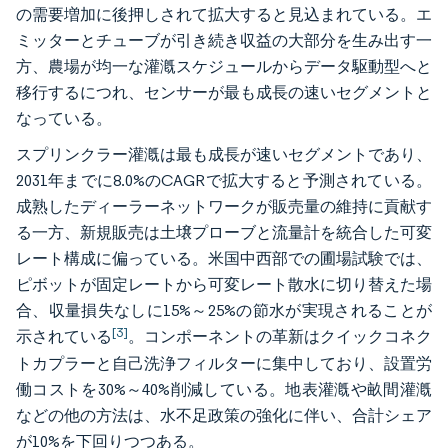
の需要増加に後押しされて拡大すると見込まれている。エ
ミッターとチューブが引き続き収益の大部分を生み出す一
方、農場が均一な灌漑スケジュールからデータ駆動型へと
移行するにつれ、センサーが最も成長の速いセグメントと
なっている。
スプリンクラー灌漑は最も成長が速いセグメントであり、
2031年までに8.0%のCAGRで拡大すると予測されている。
成熟したディーラーネットワークが販売量の維持に貢献す
る一方、新規販売は土壌プローブと流量計を統合した可変
レート構成に偏っている。米国中西部での圃場試験では、
ピボットが固定レートから可変レート散水に切り替えた場
合、収量損失なしに15%～25%の節水が実現されることが
[3]
示されている
。コンポーネントの革新はクイックコネク
トカプラーと自己洗浄フィルターに集中しており、設置労
働コストを30%～40%削減している。地表灌漑や畝間灌漑
などの他の方法は、水不足政策の強化に伴い、合計シェア
が10%を下回りつつある。