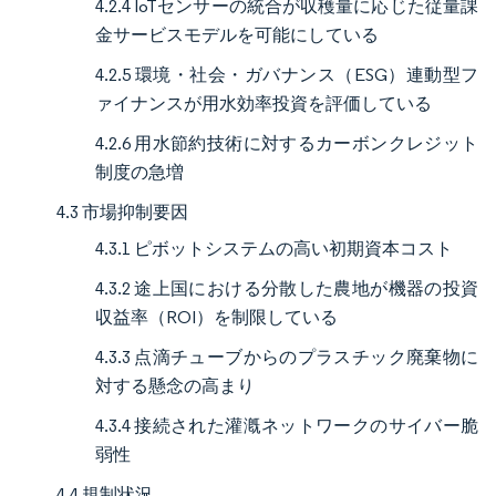
4.2.4 IoTセンサーの統合が収穫量に応じた従量課
金サービスモデルを可能にしている
4.2.5 環境・社会・ガバナンス（ESG）連動型フ
ァイナンスが用水効率投資を評価している
4.2.6 用水節約技術に対するカーボンクレジット
制度の急増
4.3 市場抑制要因
4.3.1 ピボットシステムの高い初期資本コスト
4.3.2 途上国における分散した農地が機器の投資
収益率（ROI）を制限している
4.3.3 点滴チューブからのプラスチック廃棄物に
対する懸念の高まり
4.3.4 接続された灌漑ネットワークのサイバー脆
弱性
4.4 規制状況