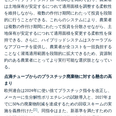
は土地保有が安定するにつれて適用面積を調整する柔軟性
を維持しながら、複数の作付け期間にわたって投資を段階
的に行うことができる。これらのシステムにより、農業者
は複数の作付け期間にわたって投資を分散させながら、土
地保有が安定するにつれて適用面積を変更する柔軟性を保
持できる。さらに、ハイブリッドシステムはスケーラブル
なアプローチを提供し、農業者が全コストを一括負担する
ことなく灌漑適用範囲を段階的に拡大できるため、資源制
約のある農業者にとってより実行可能な選択肢となってい
る。
点滴チューブからのプラスチック廃棄物に対する懸念の高
まり
欧州連合は2024年に使い捨てプラスチック指令を改正し、
メーカーに生分解性ポリエチレンの試験導入と、2027年ま
でに50%の廃棄物削減を達成するための回収スキームの実
[2]
施を義務付けた
。同指令はまた、新基準を満たすための