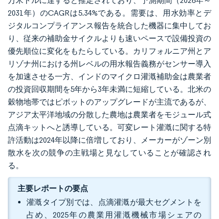
万米ドルに達すると推定されており、予測期間（2026年～
2031年）のCAGRは5.34%である。需要は、用水効率とデ
ジタルコンプライアンス報告を統合した機器に集中してお
り、従来の補助金サイクルよりも速いペースで設備投資の
優先順位に変化をもたらしている。カリフォルニア州とア
リゾナ州における州レベルの用水報告義務がセンサー導入
を加速させる一方、インドのマイクロ灌漑補助金は農業者
の投資回収期間を5年から3年未満に短縮している。北米の
穀物地帯ではピボットのアップグレードが主流であるが、
アジア太平洋地域の分散した農地は農業者をモジュール式
点滴キットへと誘導している。可変レート灌漑に関する特
許活動は2024年以降に倍増しており、メーカーがゾーン別
散水を次の競争の主戦場と見なしていることが確認され
る。
主要レポートの要点
灌漑タイプ別では、点滴灌漑が最大セグメントを
占め、2025年の農業用灌漑機械市場シェアの