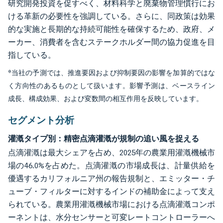
研究開発投資を促すべく、材料科学と廃棄物管理慣行にお
ける革新の必要性を強調している。さらに、同政策は効果
的な実施と長期的な持続可能性を確保するため、政府、メ
ーカー、消費者を含むステークホルダー間の協力促進を目
指している。
*当社の予測では、推進要因および抑制要因の影響を加算的ではな
く方向性のあるものとして扱います。影響予測は、ベースライン
成長、構成効果、および変数間の相互作用を反映しています。
セグメント分析
灌漑タイプ別：精密点滴灌漑が規制の追い風を捉える
点滴灌漑は最大シェアを占め、2025年の農業用灌漑機械市
場の46.0%を占めた。点滴灌漑の市場成長は、計量供給を
優遇するカリフォルニア州の報告規制と、エミッター・チ
ューブ・フィルターに対するインドの補助金によって支え
られている。農業用灌漑機械市場における点滴灌漑コンポ
ーネントは、水分センサーと可変レートコントローラーへ