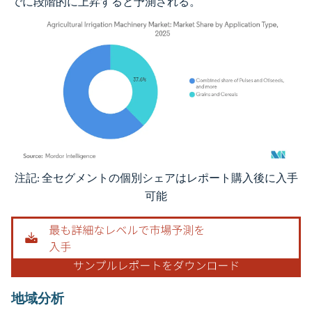
でに段階的に上昇すると予測される。
注記: 全セグメントの個別シェアはレポート購入後に入手
画像 © Mordor Intelligence。再利用にはCC BY 4.0の表示が必要です。
可能
地域分析