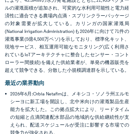
により、43.5MWの水力発電施設とともに21,935ヘクター
ルの灌漑面積が追加され、可変的な水利用可能性と電力経
済性に適合できる農場内点滴・スプリンクラーパッケージ
の対象需要が拡大している。カリンガの国家灌漑局
(National Irrigation Administration)も2026年に向けて71件の
灌漑事業(5億4,500万ペソ)を示しており、標準化キット、
現地サービス、相互運用可能なモニタリング(広く利用さ
れているIoTアーキテクチャに整合したセンサー・コント
ローラー間接続)を備えた供給業者が、単発の機器販売を
超えて競争できる、分散した小規模調達群を示している。
最近の業界動向
2026年6月:Orbia Netafimは、メキシコ・ソノラ州エルモ
シーヨに新工場を開設し、北中米向けの灌漑製品生産
能力を拡大した。この拠点拡大により、リードタイム
の短縮と点滴関連配水部品の地域的な供給継続性が支
えられ、配送スケジュールが受注に影響する市場での
競争力が強化される。