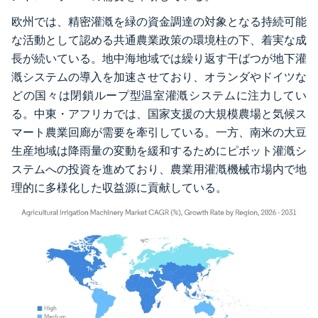
欧州では、精密灌漑を緑の資金調達の対象となる持続可能
な活動として認める共通農業政策の環境柱の下、着実な成
長が続いている。地中海地域では繰り返す干ばつが地下灌
漑システムの導入を加速させており、オランダやドイツな
どの国々は閉鎖ループ型温室灌漑システムに注力してい
る。中東・アフリカでは、国家支援の大規模農場と気候ス
マート農業回廊が需要を牽引している。一方、南米の大豆
生産地域は降雨量の変動を緩和するためにピボット灌漑シ
ステムへの投資を進めており、農業用灌漑機械市場内で地
理的に多様化した収益源に貢献している。