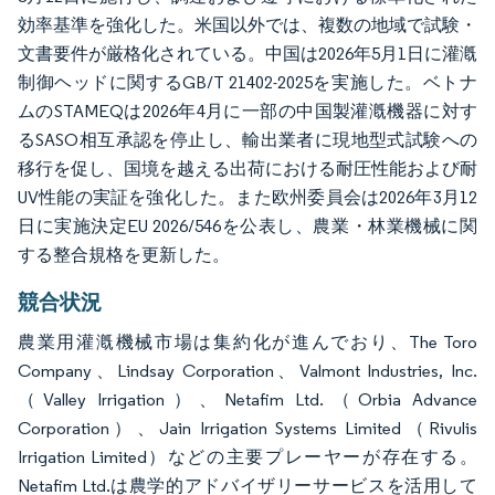
効率基準を強化した。米国以外では、複数の地域で試験・
文書要件が厳格化されている。中国は2026年5月1日に灌漑
制御ヘッドに関するGB/T 21402-2025を実施した。ベトナ
ムのSTAMEQは2026年4月に一部の中国製灌漑機器に対す
るSASO相互承認を停止し、輸出業者に現地型式試験への
移行を促し、国境を越える出荷における耐圧性能および耐
UV性能の実証を強化した。また欧州委員会は2026年3月12
日に実施決定EU 2026/546を公表し、農業・林業機械に関
する整合規格を更新した。
競合状況
農業用灌漑機械市場は集約化が進んでおり、The Toro
Company、Lindsay Corporation、Valmont Industries, Inc.
（Valley Irrigation）、Netafim Ltd.（Orbia Advance
Corporation）、Jain Irrigation Systems Limited（Rivulis
Irrigation Limited）などの主要プレーヤーが存在する。
Netafim Ltd.は農学的アドバイザリーサービスを活用して