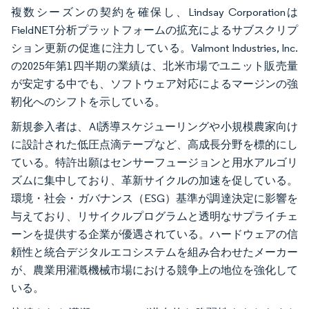
複数シーズンの契約を確保し、Lindsay Corporationは
FieldNET分析プラットフォームの拡充によるサブスクリプ
ション更新の促進に注力している。Valmont Industries, Inc.
の2025年第1四半期の業績は、北米市場でユニット販売量
が安定する中でも、ソフトウェア対応によるマージンの強
靭化へのシフトを示している。
新規参入者は、AI誘導スケジューリングや小規模農家向け
に設計された低圧点滴テープなど、高成長分野を標的にし
ている。特許出願はセンサーフュージョンと用水アルゴリ
ズムに集中しており、革新サイクルの加速を促している。
環境・社会・ガバナンス（ESG）基準が調達決定に影響を
与えており、リサイクルプログラムと透明なサプライチェ
ーンを提供する企業が優遇されている。ハードウェアの信
頼性と統合デジタルエコシステムを組み合わせたメーカー
が、農業用灌漑機械市場における競争上の地位を強化して
いる。