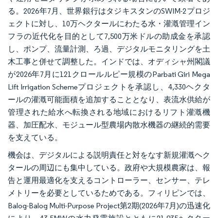
る。2026年7月、世界銀行はタジキスタンのSWIM-2プロジ
ェクトに対し、10万ヘクタールにわたる水・灌漑管理イン
フラの近代化を目的として7,500万米ドルの助成金を承認
し、ポンプ、流量計測、ろ過、デジタルモニタリングを土
木工事と併せて調整した。インドでは、オディシャ州閣議
が2026年7月に121クロールルピー規模のParbati Giri Mega
Lift Irrigation Schemeプロジェクトを承認し、4,330ヘクタ
ールの灌漑可能面積を追加することとなり、表流水供給が
管理された給水へ転換される地域におけるリフト灌漑機
器、加圧配水、モジュール型農場内散水機器の継続的需要
を支えている。
機会は、デジタルによる説明責任と対をなす新規灌漑ヘク
タールの周辺にも集中している。政府や大規模農家は、報
告と運用最適化を支えるコントローラー、センサー、テレ
メトリーを必要としているためである。フィリピンでは、
Balog-Balog Multi-Purpose Project第2期(2026年7月)の迅速化