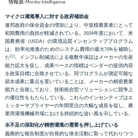
情報源: Mordor Intelligence
マイクロ灌漑導入に対する政府補助金
連邦政府の保全資金の増加により、中規模農業者にとって
初期費用の負担が軽減されている。2024年度において、米
国農務省（USDA）の環境品質インセンティブプログラム
は、効率化推進のためのシステム費用の最大75%を補助し
[1]
た
。インフレ削減法による複数年保証はメーカーの生産
能力拡大を促し、成果ベースの指標はベンダーの提供内容
を政策目標に合致させている。同プログラムが測定可能な
節水成果に重点を置いていることは、メーカーの精密農業
能力と合致しており、技術統合型ソリューションに競争上
の優位性をもたらしている。これらのインセンティブはエ
ミッターサプライヤーの年間受注の大幅な成長を促し、農
業用灌漑機械市場における持続的な追い風を示している。
水不足の深刻化が精密灌漑の需要を押し上げている
義務的な報告制度が自発的な保全活動に取って代わりつつ