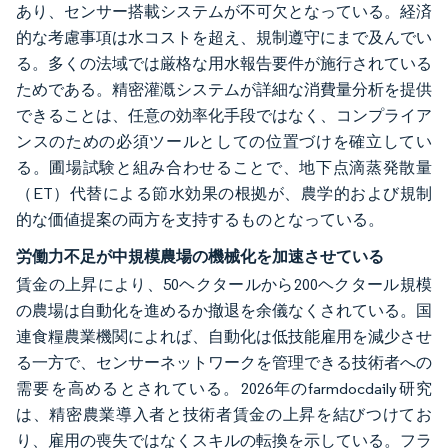
あり、センサー搭載システムが不可欠となっている。経済
的な考慮事項は水コストを超え、規制遵守にまで及んでい
る。多くの法域では厳格な用水報告要件が施行されている
ためである。精密灌漑システムが詳細な消費量分析を提供
できることは、任意の効率化手段ではなく、コンプライア
ンスのための必須ツールとしての位置づけを確立してい
る。圃場試験と組み合わせることで、地下点滴蒸発散量
（ET）代替による節水効果の根拠が、農学的および規制
的な価値提案の両方を支持するものとなっている。
労働力不足が中規模農場の機械化を加速させている
賃金の上昇により、50ヘクタールから200ヘクタール規模
の農場は自動化を進めるか撤退を余儀なくされている。国
連食糧農業機関によれば、自動化は低技能雇用を減少させ
る一方で、センサーネットワークを管理できる技術者への
需要を高めるとされている。2026年のfarmdocdaily研究
は、精密農業導入者と技術者賃金の上昇を結びつけてお
り、雇用の喪失ではなくスキルの転換を示している。フラ