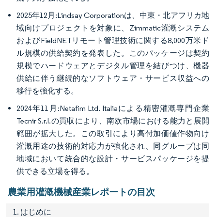
2025年12月:Lindsay Corporationは、中東・北アフリカ地
域向けプロジェクトを対象に、Zimmatic灌漑システム
およびFieldNETリモート管理技術に関する8,000万米ド
ル規模の供給契約を発表した。このパッケージは契約
規模でハードウェアとデジタル管理を結びつけ、機器
供給に伴う継続的なソフトウェア・サービス収益への
移行を強化する。
2024年11月:Netafim Ltd. Italiaによる精密灌漑専門企業
Tecnir S.r.l.の買収により、南欧市場における能力と展開
範囲が拡大した。この取引により高付加価値作物向け
灌漑用途の技術的対応力が強化され、同グループは同
地域において統合的な設計・サービスパッケージを提
供できる立場を得る。
農業用灌漑機械産業レポートの目次
1. はじめに