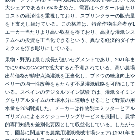
大シェアである37.6%を占めた。需要はヘクタール当たり
コストの経済性を重視しており、スプリンクラーの販売量
を下支えし続けている。この格差は、特産作物生産者が1
エーカー当たりより高い収益を得ており、高度な灌漑シス
テムへの投資を正当化できるという、異なる経済的ダイナ
ミクスを浮き彫りにしている。
果物・野菜は最も成長が速いセグメントであり、2031年ま
でに9.4%のCAGRで拡大すると予測されている。高い農場
出荷価格が精密点滴灌漑を正当化し、ブドウの糖度向上や
ベリーの均一性改善をもたらす不足灌漑戦略を可能にして
いる。スペインのデジタルツイン試験では、灌漑タイミン
グをリアルタイムの土壌水分に連動させることで野菜の用
水量を26%削減した。メーカーは作物別エミッターとアル
ゴリズムによるスケジューリングサービスを展開し、農学
的専門知識を差別化要因として収益化している。したがっ
て、園芸に関連する農業用灌漑機械市場シェアは2031年ま