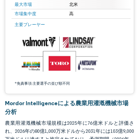
最大市場
北米
市場集中度
高
画像 © Mordor Intelligence。再利用にはCC BY 4.0の表示が必要です。
主要プレーヤー
*免責事項:主要選手の並び順不同
Mordor Intelligenceによる農業用灌漑機械市場
分析
農業用灌漑機械市場規模は2025年に76億米ドルと評価さ
れ、2026年の80億1,000万米ドルから2031年には103億9,000