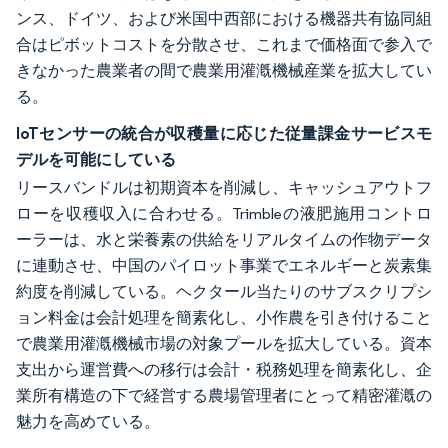
ンス、ドイツ、および米国中西部における機器共有協同組
合はピボットコストを分散させ、これまで価格面で参入で
きなかった農業者の間で農業用灌漑機械産業を拡大してい
る。
IoTセンサーの統合が収穫量に応じた従量課金サービスモ
デルを可能にしている
リースバンドルは初期資本を削減し、キャッシュアウトフ
ローを収穫収入に合わせる。Trimbleの液肥施用コントロ
ーラーは、水と栄養素の供給をリアルタイムの作物データ
に連動させ、中国のパイロット事業でエネルギーと炭素集
約度を削減している。ヘクタール当たりのサブスクリプシ
ョン料金は会計処理を簡素化し、小作農を引き付けること
で農業用灌漑機械市場の対象プールを拡大している。資本
支出から運営費への移行は会計・税務処理を簡素化し、企
業所有構造の下で経営する農場管理者にとって精密灌漑の
魅力を高めている。