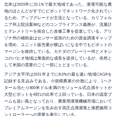
北米は2025年に32.1%で最大地域であった。灌漑可能な農
地のほとんどがすでにピボットでネットワーク化されてい
るため、アップグレードが主流となっている。カリフォル
ニア州上院法案88などのコンプライアンス義務が、流量計
とテレメトリーを統合した改修工事を促進している。アリ
ゾナ州の補助金はセンサー追加のための資金調達ギャップ
を埋め、ユニット販売量が横ばいになる中でもピボットの
マージンを維持している。カナダのプレーリー州とメキシ
コのバヒオ地域は漸進的な成長を提供しているが、依然と
して米国の需要のごく一部にとどまっている。
アジア太平洋は2031年までに8.0%の最も速い地域CAGRを
記録する見込みである。小規模農家の分散により、1ヘク
タール当たり800米ドル未満のモジュール式点滴キットが
大型ピボットを4対1の比率で上回っている。日本の温室ブ
ームも追い風となっており、農業用灌漑機械市場において
プレミアムマージンを生み出す高圧点滴灌漑と液肥施用コ
ントローラーへの需要を牽引している。