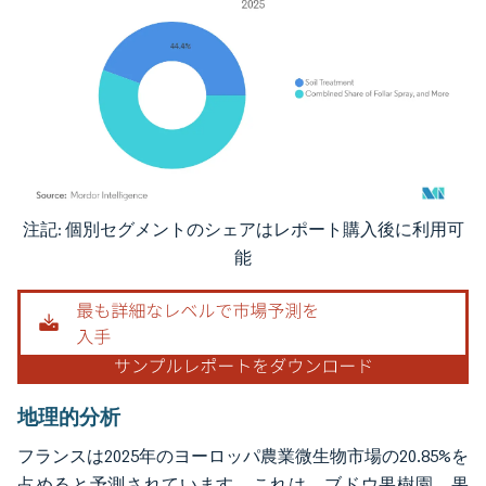
注記: 個別セグメントのシェアはレポート購入後に利用可
画像 © Mordor Intelligence。再利用にはCC BY 4.0の表示が必要です。
能
地理的分析
フランスは2025年のヨーロッパ農業微生物市場の20.85%を
占めると予測されています。これは、ブドウ果樹園、果