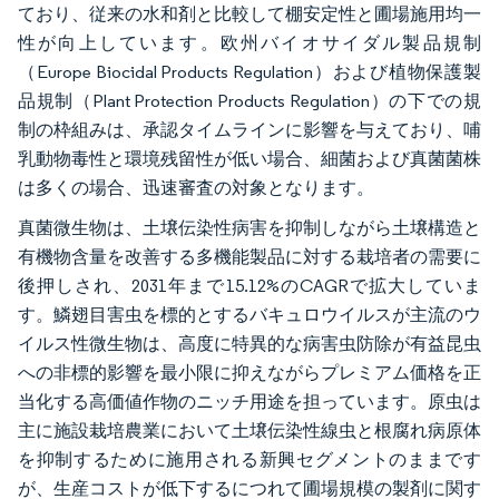
ており、従来の水和剤と比較して棚安定性と圃場施用均一
性が向上しています。欧州バイオサイダル製品規制
（Europe Biocidal Products Regulation）および植物保護製
品規制（Plant Protection Products Regulation）の下での規
制の枠組みは、承認タイムラインに影響を与えており、哺
乳動物毒性と環境残留性が低い場合、細菌および真菌菌株
は多くの場合、迅速審査の対象となります。
真菌微生物は、土壌伝染性病害を抑制しながら土壌構造と
有機物含量を改善する多機能製品に対する栽培者の需要に
後押しされ、2031年まで15.12%のCAGRで拡大していま
す。鱗翅目害虫を標的とするバキュロウイルスが主流のウ
イルス性微生物は、高度に特異的な病害虫防除が有益昆虫
への非標的影響を最小限に抑えながらプレミアム価格を正
当化する高価値作物のニッチ用途を担っています。原虫は
主に施設栽培農業において土壌伝染性線虫と根腐れ病原体
を抑制するために施用される新興セグメントのままです
が、生産コストが低下するにつれて圃場規模の製剤に関す