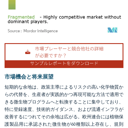
画像 © Mordor Intelligence。再利用にはCC BY 4.0の表示が必要です。
市場機会と将来展望
短期的な余地は、政策主導によるリスクの高い化学物質か
らの代替を、生産者が実践的かつ再現可能な方法で適用で
きる微生物プログラムへと転換することに集中しており、
特に登録速度、技術的ガイダンス、および流通インフラが
改善するにつれてその余地は広がる。欧州連合には植物保
護製品用に承認された微生物が60種類以上存在し、規則