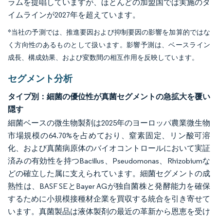
ラムを提唱していますが、ほとんどの加盟国では実施のタ
イムラインが2027年を超えています。
*当社の予測では、推進要因および抑制要因の影響を加算的ではな
く方向性のあるものとして扱います。影響予測は、ベースライン
成長、構成効果、および変数間の相互作用を反映しています。
セグメント分析
タイプ別：細菌の優位性が真菌セグメントの急拡大を覆い
隠す
細菌ベースの微生物製剤は2025年のヨーロッパ農業微生物
市場規模の64.70%を占めており、窒素固定、リン酸可溶
化、および真菌病原体のバイオコントロールにおいて実証
済みの有効性を持つBacillus、Pseudomonas、Rhizobiumな
どの確立した属に支えられています。細菌セグメントの成
熟性は、BASF SEとBayer AGが独自菌株と発酵能力を確保
するために小規模接種材企業を買収する統合を引き寄せて
います。真菌製品は液体製剤の最近の革新から恩恵を受け