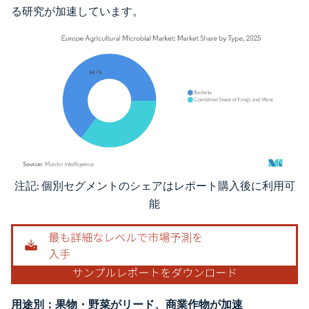
る研究が加速しています。
注記: 個別セグメントのシェアはレポート購入後に利用可
画像 © Mordor Intelligence。再利用にはCC BY 4.0の表示が必要です。
能
用途別：果物・野菜がリード、商業作物が加速