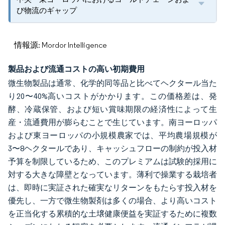
び物流のギャップ
情報源: Mordor Intelligence
製品および流通コストの高い初期費用
微生物製品は通常、化学的同等品と比べてヘクタール当た
り20〜40%高いコストがかかります。この価格差は、発
酵、冷蔵保管、および短い賞味期限の経済性によって生
産・流通費用が膨らむことで生じています。南ヨーロッパ
および東ヨーロッパの小規模農家では、平均農場規模が
3〜8ヘクタールであり、キャッシュフローの制約が投入材
予算を制限しているため、このプレミアムは試験的採用に
対する大きな障壁となっています。薄利で操業する栽培者
は、即時に実証された確実なリターンをもたらす投入材を
優先し、一方で微生物製剤は多くの場合、より高いコスト
を正当化する累積的な土壌健康便益を実証するために複数