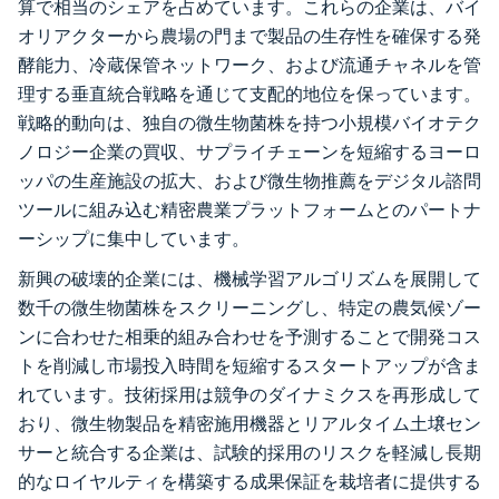
算で相当のシェアを占めています。これらの企業は、バイ
オリアクターから農場の門まで製品の生存性を確保する発
酵能力、冷蔵保管ネットワーク、および流通チャネルを管
理する垂直統合戦略を通じて支配的地位を保っています。
戦略的動向は、独自の微生物菌株を持つ小規模バイオテク
ノロジー企業の買収、サプライチェーンを短縮するヨーロ
ッパの生産施設の拡大、および微生物推薦をデジタル諮問
ツールに組み込む精密農業プラットフォームとのパートナ
ーシップに集中しています。
新興の破壊的企業には、機械学習アルゴリズムを展開して
数千の微生物菌株をスクリーニングし、特定の農気候ゾー
ンに合わせた相乗的組み合わせを予測することで開発コス
トを削減し市場投入時間を短縮するスタートアップが含ま
れています。技術採用は競争のダイナミクスを再形成して
おり、微生物製品を精密施用機器とリアルタイム土壌セン
サーと統合する企業は、試験的採用のリスクを軽減し長期
的なロイヤルティを構築する成果保証を栽培者に提供する