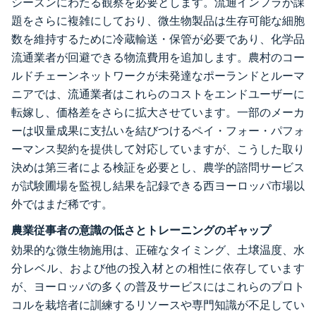
シーズンにわたる観察を必要とします。流通インフラが課
題をさらに複雑にしており、微生物製品は生存可能な細胞
数を維持するために冷蔵輸送・保管が必要であり、化学品
流通業者が回避できる物流費用を追加します。農村のコー
ルドチェーンネットワークが未発達なポーランドとルーマ
ニアでは、流通業者はこれらのコストをエンドユーザーに
転嫁し、価格差をさらに拡大させています。一部のメーカ
ーは収量成果に支払いを結びつけるペイ・フォー・パフォ
ーマンス契約を提供して対応していますが、こうした取り
決めは第三者による検証を必要とし、農学的諮問サービス
が試験圃場を監視し結果を記録できる西ヨーロッパ市場以
外ではまだ稀です。
農業従事者の意識の低さとトレーニングのギャップ
効果的な微生物施用は、正確なタイミング、土壌温度、水
分レベル、および他の投入材との相性に依存しています
が、ヨーロッパの多くの普及サービスにはこれらのプロト
コルを栽培者に訓練するリソースや専門知識が不足してい