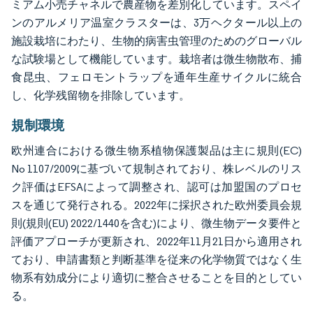
ミアム小売チャネルで農産物を差別化しています。スペイ
ンのアルメリア温室クラスターは、3万ヘクタール以上の
施設栽培にわたり、生物的病害虫管理のためのグローバル
な試験場として機能しています。栽培者は微生物散布、捕
食昆虫、フェロモントラップを通年生産サイクルに統合
し、化学残留物を排除しています。
規制環境
欧州連合における微生物系植物保護製品は主に規則(EC)
No 1107/2009に基づいて規制されており、株レベルのリス
ク評価はEFSAによって調整され、認可は加盟国のプロセ
スを通じて発行される。2022年に採択された欧州委員会規
則(規則(EU) 2022/1440を含む)により、微生物データ要件と
評価アプローチが更新され、2022年11月21日から適用され
ており、申請書類と判断基準を従来の化学物質ではなく生
物系有効成分により適切に整合させることを目的としてい
る。