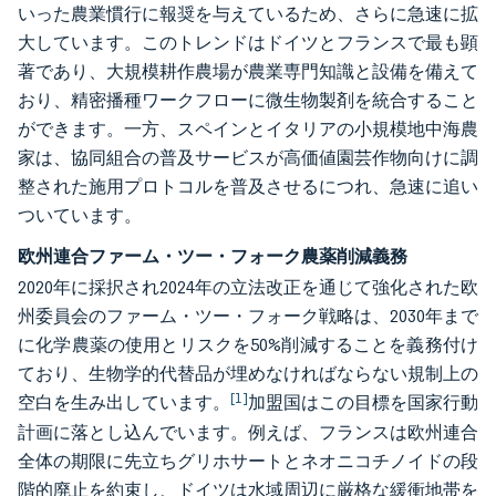
いった農業慣行に報奨を与えているため、さらに急速に拡
大しています。このトレンドはドイツとフランスで最も顕
著であり、大規模耕作農場が農業専門知識と設備を備えて
おり、精密播種ワークフローに微生物製剤を統合すること
ができます。一方、スペインとイタリアの小規模地中海農
家は、協同組合の普及サービスが高価値園芸作物向けに調
整された施用プロトコルを普及させるにつれ、急速に追い
ついています。
欧州連合ファーム・ツー・フォーク農薬削減義務
2020年に採択され2024年の立法改正を通じて強化された欧
州委員会のファーム・ツー・フォーク戦略は、2030年まで
に化学農薬の使用とリスクを50%削減することを義務付け
ており、生物学的代替品が埋めなければならない規制上の
[1]
空白を生み出しています。
加盟国はこの目標を国家行動
計画に落とし込んでいます。例えば、フランスは欧州連合
全体の期限に先立ちグリホサートとネオニコチノイドの段
階的廃止を約束し、ドイツは水域周辺に厳格な緩衝地帯を