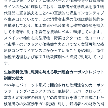
ットは現在、プレミアム棚スペースと価格帯をゼロ残留物
ラインのために確保しており、栽培者が化学農薬を微生物
代替品に置き換えることへの直接的な収益インセンティブ
を生み出しています。この消費者主導の仕様は供給契約を
再構築しており、加工業者や包装業者は残留物条項を挿入
して不遵守に対する責任を農場レベルに転嫁しています。
スペインの輸出志向型果物・野菜セクターは、北ヨーロッ
パ市場へのアクセスが価格競争力だけでなく実証可能な残
留物コンプライアンスにかかっていることを認識し、微生
物種子処理および葉面生物殺菌剤への投資で対応していま
す。
生物肥料使用に報奨を与える欧州連合カーボンクレジット
制度の拡大
2024年にパイロット形式で開始された欧州連合のカーボン
ファーミングイニシアチブは、低耕起、カバークロップ、
窒素固定接種材の施用などの農業慣行を通じて達成された
検証済みの温室効果ガス削減に対し、栽培者への財政的補