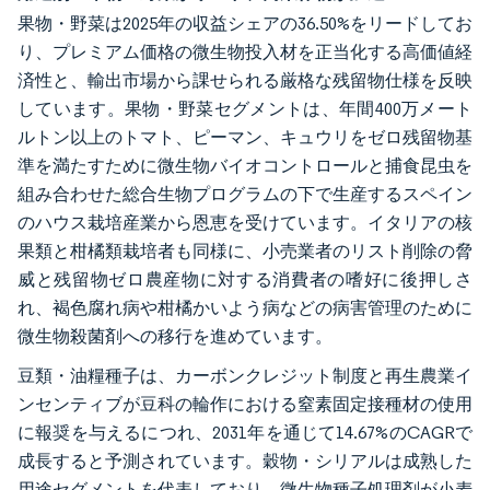
果物・野菜は2025年の収益シェアの36.50%をリードしてお
り、プレミアム価格の微生物投入材を正当化する高価値経
済性と、輸出市場から課せられる厳格な残留物仕様を反映
しています。果物・野菜セグメントは、年間400万メート
ルトン以上のトマト、ピーマン、キュウリをゼロ残留物基
準を満たすために微生物バイオコントロールと捕食昆虫を
組み合わせた総合生物プログラムの下で生産するスペイン
のハウス栽培産業から恩恵を受けています。イタリアの核
果類と柑橘類栽培者も同様に、小売業者のリスト削除の脅
威と残留物ゼロ農産物に対する消費者の嗜好に後押しさ
れ、褐色腐れ病や柑橘かいよう病などの病害管理のために
微生物殺菌剤への移行を進めています。
豆類・油糧種子は、カーボンクレジット制度と再生農業イ
ンセンティブが豆科の輪作における窒素固定接種材の使用
に報奨を与えるにつれ、2031年を通じて14.67%のCAGRで
成長すると予測されています。穀物・シリアルは成熟した
用途セグメントを代表しており、微生物種子処理剤が小麦