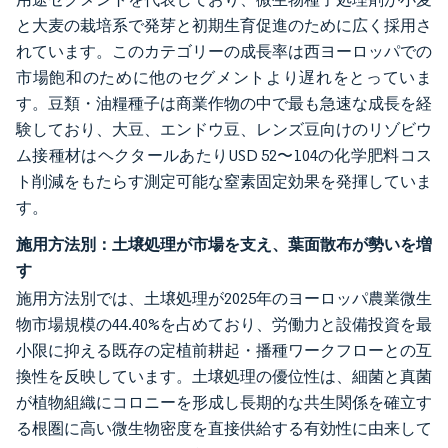
と大麦の栽培系で発芽と初期生育促進のために広く採用さ
れています。このカテゴリーの成長率は西ヨーロッパでの
市場飽和のために他のセグメントより遅れをとっていま
す。豆類・油糧種子は商業作物の中で最も急速な成長を経
験しており、大豆、エンドウ豆、レンズ豆向けのリゾビウ
ム接種材はヘクタールあたりUSD 52〜104の化学肥料コス
ト削減をもたらす測定可能な窒素固定効果を発揮していま
す。
施用方法別：土壌処理が市場を支え、葉面散布が勢いを増
す
施用方法別では、土壌処理が2025年のヨーロッパ農業微生
物市場規模の44.40%を占めており、労働力と設備投資を最
小限に抑える既存の定植前耕起・播種ワークフローとの互
換性を反映しています。土壌処理の優位性は、細菌と真菌
が植物組織にコロニーを形成し長期的な共生関係を確立す
る根圏に高い微生物密度を直接供給する有効性に由来して