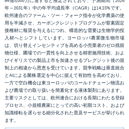
64億5,000万に達すると推定されており、予測期間（2026
年～2031年）中の年平均成長率（CAGR）は14.23%です。
欧州連合のファーム・ツー・フォーク指令が化学農薬の使
用を半減させ、カーボンクレジットプログラムが窒素固定
接種材に報奨を与えるにつれ、構造的な需要は生物学的投
入材へとシフトしています。ヨーロッパ農業微生物市場
は、切り替えインセンティブを高める小売業者のゼロ残留
物仕様、圃場での一貫性を向上させる精密施用技術、およ
びイギリスでの製品上市を加速させるブレグジット後の規
制上の相違から恩恵を受けています。競争戦略は垂直統合
とAIによる菌株選定を中心に据えて有効性を高めており、
一方で空白機会は東ヨーロッパのコールドチェーン物流お
よび農場での取り扱いを簡素化する液体製剤にあります。
主要リスクとしては、欧州連合における長期にわたる登録
プロセス、小規模農家にとっての高い初期コスト、および
知識移転を遅らせる細分化された普及サービスが挙げられ
ます。