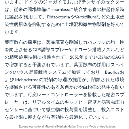
います。ドイツのジャガイモおよびテンサイのセクター
は、従来の圃場準備に seamlessに統合する春の耕起作業時
に製品を施用して、RhizoctoniaやVerticilliumなどの土壌伝
染性病原体を抑制するために土壌混和微生物製剤を好んで
います。
葉面散布の採用は、製品廃棄を削減しカバレッジの均一性
を向上させるGPS誘導スプレーやドローン搭載ノズルなど
の精密施用技術に推進されて、2031年まで14.32%のCAGR
で増加すると予測されています。葉面散布の採用はスペイ
ンのハウス野菜栽培システムで加速しており、Bacillusお
よびTrichodermaの製剤の毎週の施用が、閉鎖された環境
を壊滅させる可能性のある灰色かびや白粉病の発生を防い
でいます。可変レートコントローラーを搭載した精密スプ
レーヤーは、リアルタイムのキャノピー密度と病害虫圧力
センサーに基づいて微生物の投与量を調整し、投入コスト
を最小限に抑えながら有効性を最適化しています。