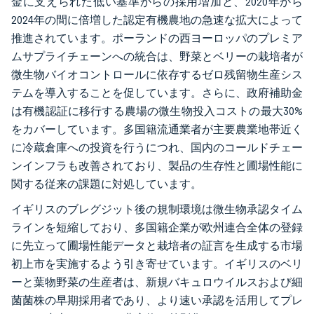
金に支えられた低い基準からの採用増加と、2020年から
2024年の間に倍増した認定有機農地の急速な拡大によって
推進されています。ポーランドの西ヨーロッパのプレミア
ムサプライチェーンへの統合は、野菜とベリーの栽培者が
微生物バイオコントロールに依存するゼロ残留物生産シス
テムを導入することを促しています。さらに、政府補助金
は有機認証に移行する農場の微生物投入コストの最大30%
をカバーしています。多国籍流通業者が主要農業地帯近く
に冷蔵倉庫への投資を行うにつれ、国内のコールドチェー
ンインフラも改善されており、製品の生存性と圃場性能に
関する従来の課題に対処しています。
イギリスのブレグジット後の規制環境は微生物承認タイム
ラインを短縮しており、多国籍企業が欧州連合全体の登録
に先立って圃場性能データと栽培者の証言を生成する市場
初上市を実施するよう引き寄せています。イギリスのベリ
ーと葉物野菜の生産者は、新規バキュロウイルスおよび細
菌菌株の早期採用者であり、より速い承認を活用してプレ