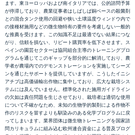
ます。東ヨーロッパおよび南イタリアでは、公的諮問予算
が停滞しており、農業従事者はしばしば銅ベースの殺菌剤
との混合タンク使用の回避や狭い土壌温度ウィンドウ内で
の接種材施用などの微生物特有の要件を考慮しない一般的
な推薦を受けます。この知識不足は最適でない結果につな
がり、信頼を損ない、リピート購買率を低下させます。ス
ペインの園芸セクターは協同組合主導のトレーニングプロ
グラムを通じてこのギャップを部分的に解消しており、農
学者が農場内でのデモンストレーションを実施してシーズ
ンを通じたサポートを提供していますが、こうしたイニシ
アチブは高価値輸出作物に集中しており、広大な栽培シス
テムには及んでいません。標準化された施用ガイドライン
の欠如は責任問題を生じさせており、栽培者は適切な使用
について不確かなため、未知の生物学的製剤による作物不
作のリスクを冒すよりも馴染みのある化学プログラムに戻
ってしまいます。業界団体は微生物トレーニングを国家諮
問カリキュラムに組み込む欧州連合資金による普及プログ