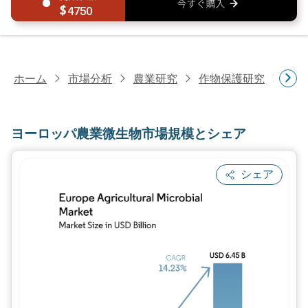
4750
ホーム
市場分析
農業研究
作物保護研究
ヨー
ヨーロッパ農業微生物市場規模とシェア
シェア