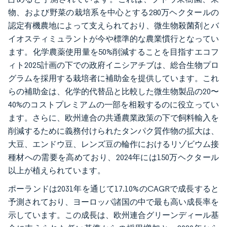
物、および野菜の栽培系を中心とする280万ヘクタールの
認定有機農地によって支えられており、微生物殺菌剤とバ
イオスティミュラントが今や標準的な農業慣行となってい
ます。化学農薬使用量を50%削減することを目指すエコフ
ィト2025計画の下での政府イニシアチブは、総合生物プロ
グラムを採用する栽培者に補助金を提供しています。これ
らの補助金は、化学的代替品と比較した微生物製品の20〜
40%のコストプレミアムの一部を相殺するのに役立ってい
ます。さらに、欧州連合の共通農業政策の下で飼料輸入を
削減するために義務付けられたタンパク質作物の拡大は、
大豆、エンドウ豆、レンズ豆の輪作におけるリゾビウム接
種材への需要を高めており、2024年には150万ヘクタール
以上が植えられています。
ポーランドは2031年を通じて17.10%のCAGRで成長すると
予測されており、ヨーロッパ諸国の中で最も高い成長率を
示しています。この成長は、欧州連合グリーンディール基