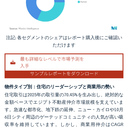
注記: 各セグメントのシェアはレポート購入後にご確認い
画像 © Mordor Intelligence。再利用にはCC BY 4.0の表示が必要です。
ただけます
物件タイプ別：住宅のリーダーシップと商業用の勢い
住宅取引は2025年の取引量の70.45%を生み出し、絶対的な
金額ベースでエジプト不動産仲介市場規模を支えていま
す。急速な都市化、地下鉄の延伸、ニュー・カイロや10月
6日シティ周辺のゲーテッドコミュニティの人気が高い吸
収率を維持しています。しかし、商業用仲介はCAGR