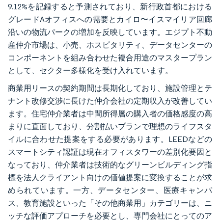
9.12%を記録すると予測されており、新行政首都における
グレードAオフィスへの需要とカイロ〜イスマイリア回廊
沿いの物流パークの増加を反映しています。エジプト不動
産仲介市場は、小売、ホスピタリティ、データセンターの
コンポーネントを組み合わせた複合用途のマスタープラン
として、セクター多様化を受け入れています。
商業用リースの契約期間は長期化しており、施設管理とテ
ナント改修交渉に長けた仲介会社の定期収入が改善してい
ます。住宅仲介業者は中間所得層の購入者の価格感度の高
まりに直面しており、分割払いプランで理想のライフスタ
イルに合わせた提案をする必要があります。LEEDなどの
スマートシティ認証は現在オフィスタワーの差別化要因と
なっており、仲介業者は技術的なグリーンビルディング指
標を法人クライアント向けの価値提案に変換することが求
められています。一方、データセンター、医療キャンパ
ス、教育施設といった「その他商業用」カテゴリーは、ニ
ッチな評価アプローチを必要とし、専門会社にとってのア