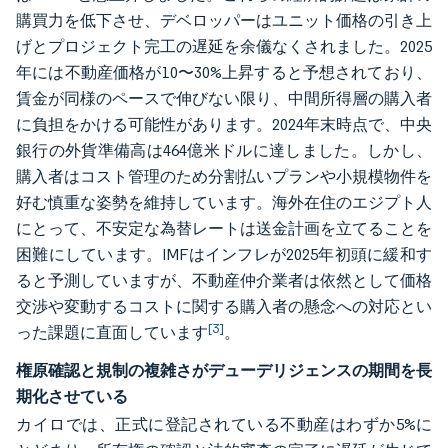
購買力を低下させ、デベロッパーはユニット価格の引き上
げとプロジェクト完工の遅延を余儀なくされました。2025
年には不動産価格が10〜30%上昇すると予想されており、
賃金が同様のペースで伸びない限り、中間所得層の購入者
に負担をかける可能性があります。2024年末時点で、中央
銀行の外貨準備高は464億米ドルに達しました。しかし、
購入者はコスト管理のため分割払いプランや小規模物件を
好む慎重な姿勢を維持しています。海外在住のエジプト人
にとって、不安定な為替レートは送金計画を立てることを
困難にしています。IMFはインフレが2025年初頭に緩和す
ると予測していますが、不動産仲介業者は依然として価格
交渉や変動するコストに関する購入者の懸念への対応とい
[3]
った課題に直面しています
。
権原確認と規制の複雑さがデューデリジェンスの期間を長
期化させている
カイロでは、正式に登記されている不動産はわずか5%に