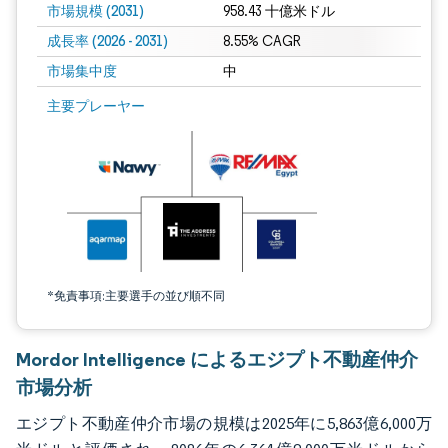
市場規模 (2031)
958.43 十億米ドル
成長率 (2026 - 2031)
8.55% CAGR
市場集中度
中
画像 © Mordor Intelligence。再利用にはCC BY 4.0の表示が必要です。
主要プレーヤー
*免責事項:主要選手の並び順不同
Mordor Intelligence によるエジプト不動産仲介
市場分析
エジプト不動産仲介市場の規模は2025年に5,863億6,000万