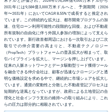
米ドルと評価され、2026年の6,364億9,000万米ドルから
2031年には9,584億3,000万米ドルへと、予測期間（2026
年〜2031年）においてCAGR 8.55%で成長すると推定され
ています。この持続的な拡大は、都市開発プログラムの加
速、住宅ローン利用可能性の段階的な回復、および不動産
所有規制の自由化に伴う外国人参加の増加によって支えら
れています。新行政首都周辺における一次取引および二次
取引での仲介需要の高まりと、不動産テクノロジー
（PropTech）プラットフォームの普及拡大が相まって、取
引パイプラインを拡大し、マージンを押し上げています。
従来の人脈ネットワークとデータ駆動型リード獲得ツール
を融合できる仲介会社は、顧客が迅速なクロージングと透
明な価格設定を求める中で、継続的に市場シェアを拡大し
ています。通貨の変動性と分散した不動産登記プロセスは
短期的な逆風となっていますが、政府による土地登記の合
理化と社会インフラ支出の維持への取り組みにより、これ
らの圧力は部分的に相殺されています。