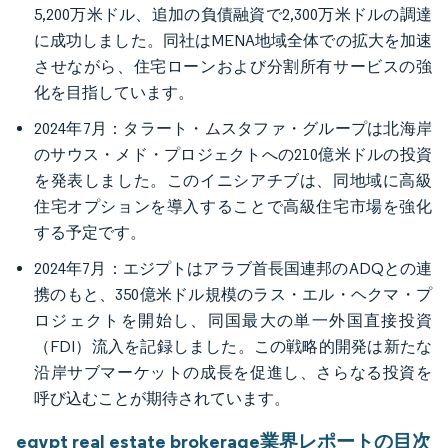
5,200万米ドル、追加の負債融資で2,300万米ドルの調達
に成功しました。同社はMENA地域全体での拡大を加速
させながら、住宅ローンおよび分割所有サービスの強
化を目指しています。
2024年7月：タラート・ムスタファ・グループは北海岸
のサウス・メド・プロジェクトへの210億米ドルの投資
を発表しました。このイニシアチブは、同地域に高級
住宅オプションを導入することで高級住宅市場を強化
する予定です。
2024年7月：エジプトはアラブ首長国連邦のADQとの連
携のもと、350億米ドル規模のラス・エル・ヘクマ・プ
ロジェクトを開始し、同国最大の単一外国直接投資
（FDI）流入を記録しました。この戦略的開発は新たな
沿岸サブマーケットの成長を促進し、さらなる投資を
呼び込むことが期待されています。
egypt real estate brokerage業界レポートの目次