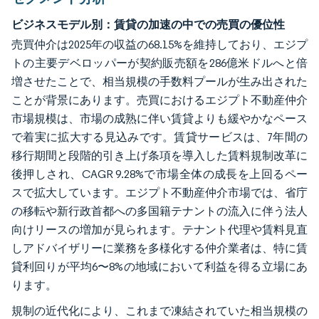
ビジネスモデル別：賃貸の加速の中での売買の優位性
売買仲介は2025年の収益の68.15%を維持しており、エジプ
トの主要デベロッパーが契約販売額を286億米ドルへと倍
増させたことで、相当規模の手数料プールが生み出された
ことが背景にあります。売買におけるエジプト不動産仲介
市場規模は、市場の成熟に伴い賃貸よりも緩やかなペース
で着実に拡大する見込みです。賃貸サービスは、7年間の
移行期間と段階的引き上げ条項を導入した賃料規制改革に
後押しされ、CAGR 9.28%で市場全体の成長を上回るペー
スで拡大しています。エジプト不動産仲介市場では、省庁
の移転や新行政首都への多国籍テナントの流入に伴う法人
向けリースの増加が見られます。テナント代理や賃料見直
しアドバイザリーに業務を多様化する仲介業者は、特に賃
貸利回りが平均6〜8%の地域において利益を得る立場にあ
ります。
規制の近代化により、これまで凍結されていた相当規模の