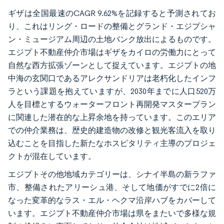
ギザは全国最速のCAGR 9.62%を記録すると予測されてお
り、これはリング・ロードの整備とグランド・エジプシャ
ン・ミュージアム周辺の土地バンク放出によるものです。
エジプト不動産仲介市場はギザをカイロの労働力にとって
自然な西方拡張ゾーンとして捉えています。エジプトの地
中海の玄関口であるアレクサンドリアは老朽化したインフ
ラという課題を抱えていますが、2030年までに人口520万
人を目標とするウォーターフロント再開発マスタープラン
に関連した潜在的な上昇余地を持っています。このエリア
での仲介業務は、歴史的建造物の改修と観光客流入を取り
込むことを目指した新たなホスピタリティ主導のプロジェ
クトが混在しています。
エジプトその他地域カテゴリーは、シナイ半島の新ラファ
市、整備されたアリーシュ港、そして地価がすでに2倍に
なった変革的なラス・エル・ヘクマ沿岸ハブをカバーして
います。エジプト不動産仲介市場は県をまたいで多様な規