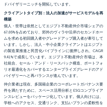
ドバイザリーニッチを開拓しています。
クライアントタイプ別：法人の加速がサービスモデルを再
構築
個人・世帯は依然としてエジプト不動産仲介市場シェアの
67.05%を占めており、郊外のヴィラや沿岸のセカンドホー
ムを求める初回購入者やグレードアップ購入者が牽引して
います。しかし、法人・中小企業クライアントはエジプト
の製造業推進と民営化パイプラインに後押しされ、CAGR
9.41%で成長しています。エジプト不動産仲介市場は、本
社統合、セール・アンド・リースバック構造、ポートフォ
リオ最適化をカバーするエンタープライズグレードのアド
バイザリーへと再バランスが進んでいます。
仲介業者は現在、多国籍企業のコーポレートガバナンス要
件を満たすために、スペース活用分析とESGコンプライア
ンスレビューをパッケージ化しています。個人向けには、
学校へのアクセス、交通リンク、支払いプランの柔軟性を