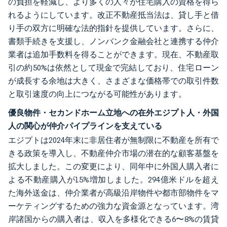
の負担を軽減し、より多くの人々が住宅購入の資格を得ら
れるようにしています。改正不動産抵当法は、貸し手と借
り手の双方に明確な法的指針を提供しています。さらに、
書類手続きを支援し、ノンバンク金融会社と連携する仲介
業者は追加手数料を得ることができます。現在、不動産取
引の約50%は依然として現金で完結しており、住宅ローン
が成長する余地は大きく、さまざまな価格帯での取引件数
と取引速度の向上につながる可能性があります。
優良物件・セカンドホーム立地への在外エジプト人・外国
人の関心が仲介パイプラインを支えている
エジプトは2024年末に非居住者が無制限に不動産を所有で
きる政策を導入し、不動産仲介市場の潜在的な顧客基盤を
拡大しました。この変更により、同年中に外国人購入者に
よる不動産購入が15%増加しました。294億米ドルを超え
た海外送金は、仲介業者が高級沿岸物件や都市部物件をマ
ーケティングするための強力な資金源となっています。湾
岸諸国からの購入者は、収入を多様化できる6〜8%の賃貸