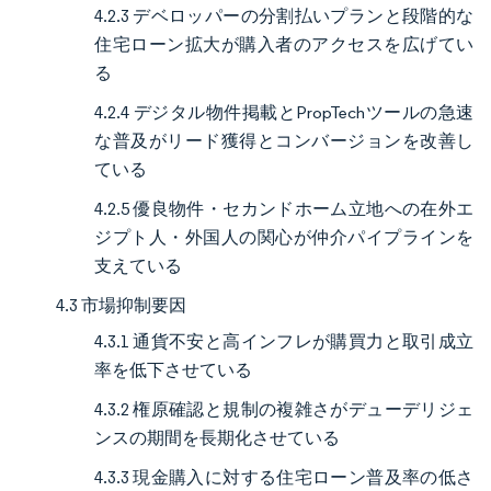
4.2.3 デベロッパーの分割払いプランと段階的な
住宅ローン拡大が購入者のアクセスを広げてい
る
4.2.4 デジタル物件掲載とPropTechツールの急速
な普及がリード獲得とコンバージョンを改善し
ている
4.2.5 優良物件・セカンドホーム立地への在外エ
ジプト人・外国人の関心が仲介パイプラインを
支えている
4.3 市場抑制要因
4.3.1 通貨不安と高インフレが購買力と取引成立
率を低下させている
4.3.2 権原確認と規制の複雑さがデューデリジェ
ンスの期間を長期化させている
4.3.3 現金購入に対する住宅ローン普及率の低さ