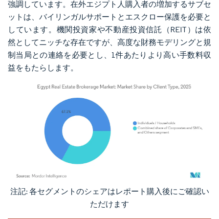
強調しています。在外エジプト人購入者の増加するサブセ
ットは、バイリンガルサポートとエスクロー保護を必要と
しています。機関投資家や不動産投資信託（REIT）は依
然としてニッチな存在ですが、高度な財務モデリングと規
制当局との連絡を必要とし、1件あたりより高い手数料収
益をもたらします。
注記: 各セグメントのシェアはレポート購入後にご確認い
画像 © Mordor Intelligence。再利用にはCC BY 4.0の表示が必要です。
ただけます