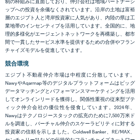
制の枠組みに直面しており、仲介会社は地域パートナーシ
ップへの投資を余儀なくされています。沿岸の土地は富裕
層のエジプト人と湾岸投資家に人気があり、内陸の県は工
業地帯のインセンティブを活用しています。全国的に、地
理的多様化がエージェントネットワークを再構築し、都市
間で一貫したサービス水準を提供するための合併やフラン
チャイズモデルを促進しています。
競合環境
エジプト不動産仲介市場は中程度に分散しています。
NawyやAqarmap等のデジタルプラットフォームはビッグ
データマッチングとパフォーマンスマーケティングを活用
してオンラインリードを獲得し、関係性重視の従来型ブテ
ィック仲介会社の優位性を侵食しています。2024年、
Nawyはテクノロジースタックの拡充のために7,500万米ド
ルを調達し、バーチャル仲介のスケーラビリティに対する
投資家の信頼を示しました。Coldwell Banker、RE/MAX、
センチュリー21などの伝統的なフランチャイズネットワー