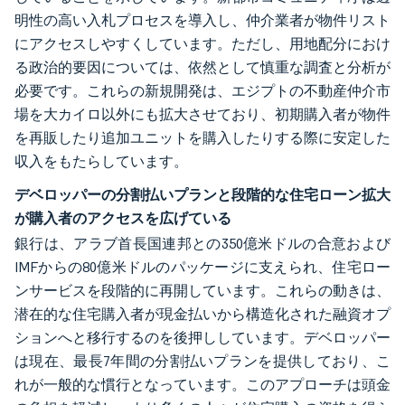
明性の高い入札プロセスを導入し、仲介業者が物件リスト
にアクセスしやすくしています。ただし、用地配分におけ
る政治的要因については、依然として慎重な調査と分析が
必要です。これらの新規開発は、エジプトの不動産仲介市
場を大カイロ以外にも拡大させており、初期購入者が物件
を再販したり追加ユニットを購入したりする際に安定した
収入をもたらしています。
デベロッパーの分割払いプランと段階的な住宅ローン拡大
が購入者のアクセスを広げている
銀行は、アラブ首長国連邦との350億米ドルの合意および
IMFからの80億米ドルのパッケージに支えられ、住宅ロー
ンサービスを段階的に再開しています。これらの動きは、
潜在的な住宅購入者が現金払いから構造化された融資オプ
ションへと移行するのを後押ししています。デベロッパー
は現在、最長7年間の分割払いプランを提供しており、こ
れが一般的な慣行となっています。このアプローチは頭金