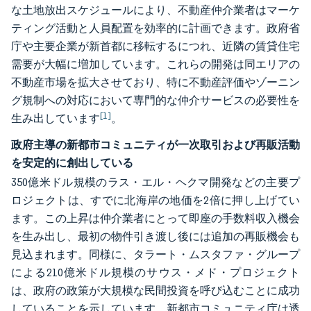
な土地放出スケジュールにより、不動産仲介業者はマーケ
ティング活動と人員配置を効率的に計画できます。政府省
庁や主要企業が新首都に移転するにつれ、近隣の賃貸住宅
需要が大幅に増加しています。これらの開発は同エリアの
不動産市場を拡大させており、特に不動産評価やゾーニン
グ規制への対応において専門的な仲介サービスの必要性を
[1]
生み出しています
。
政府主導の新都市コミュニティが一次取引および再販活動
を安定的に創出している
350億米ドル規模のラス・エル・ヘクマ開発などの主要プ
ロジェクトは、すでに北海岸の地価を2倍に押し上げてい
ます。この上昇は仲介業者にとって即座の手数料収入機会
を生み出し、最初の物件引き渡し後には追加の再販機会も
見込まれます。同様に、タラート・ムスタファ・グループ
による210億米ドル規模のサウス・メド・プロジェクト
は、政府の政策が大規模な民間投資を呼び込むことに成功
していることを示しています。新都市コミュニティ庁は透