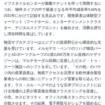
イフスタイルセンターが旗艦テナントを伴って再開するに
つれ、物件タイプの中で最速となる年平均成長率9.60%を
2031年にかけて記録する見込みです。開発業者は体験型フ
ォーマット（フードホール、エンターテインメントクラス
ター、デジタルストアフロント）を融合させ、消費を誘引
し滞在時間を延ばしています。
物流サブカテゴリーはエジプトの貿易野心から構造的な支
援を受けています。メルセデス・ベンツのソハグ物流パー
クとADポーツグループの1億2,000万米ドル規模のケザド
ゾーンは、マルチモーダル回廊に近接したビルド・トゥ・
スーツ施設へのシフトを示しています。「その他」のバケ
ツ内の産業資産は、無税アクセスを活用する欧州連合製造
業者からの特に強いニアショアリング需要を取り込んでい
ます。ラス・エル・ヘクマのような沿岸プロジェクトにお
ける地価の上昇が垂直複合用途クラスタリングを促進し、
小売、ホスピタリティ、オフィスの各スタックにリスクを
分散させます。その結果、電子商取引がシェアを固めるに