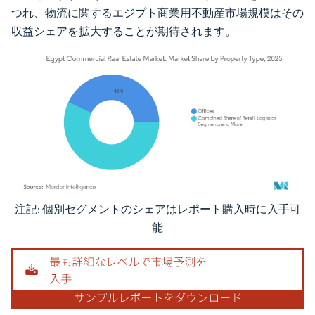
つれ、物流に関するエジプト商業用不動産市場規模はその
収益シェアを拡大することが期待されます。
注記: 個別セグメントのシェアはレポート購入時に入手可
画像 © Mordor Intelligence。再利用にはCC BY 4.0の表示が必要です。
能