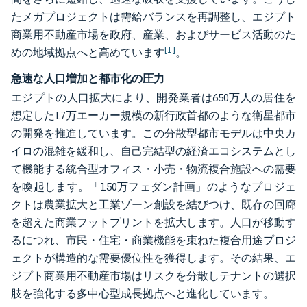
たメガプロジェクトは需給バランスを再調整し、エジプト
商業用不動産市場を政府、産業、およびサービス活動のた
[1]
めの地域拠点へと高めています
。
急速な人口増加と都市化の圧力
エジプトの人口拡大により、開発業者は650万人の居住を
想定した17万エーカー規模の新行政首都のような衛星都市
の開発を推進しています。この分散型都市モデルは中央カ
イロの混雑を緩和し、自己完結型の経済エコシステムとし
て機能する統合型オフィス・小売・物流複合施設への需要
を喚起します。「150万フェダン計画」のようなプロジェ
クトは農業拡大と工業ゾーン創設を結びつけ、既存の回廊
を超えた商業フットプリントを拡大します。人口が移動す
るにつれ、市民・住宅・商業機能を束ねた複合用途プロジ
ェクトが構造的な需要優位性を獲得します。その結果、エ
ジプト商業用不動産市場はリスクを分散しテナントの選択
肢を強化する多中心型成長拠点へと進化しています。