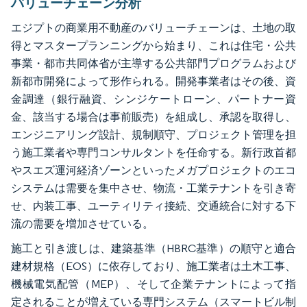
バリューチェーン分析
エジプトの商業用不動産のバリューチェーンは、土地の取
得とマスタープランニングから始まり、これは住宅・公共
事業・都市共同体省が主導する公共部門プログラムおよび
新都市開発によって形作られる。開発事業者はその後、資
金調達（銀行融資、シンジケートローン、パートナー資
金、該当する場合は事前販売）を組成し、承認を取得し、
エンジニアリング設計、規制順守、プロジェクト管理を担
う施工業者や専門コンサルタントを任命する。新行政首都
やスエズ運河経済ゾーンといったメガプロジェクトのエコ
システムは需要を集中させ、物流・工業テナントを引き寄
せ、内装工事、ユーティリティ接続、交通統合に対する下
流の需要を増加させている。
施工と引き渡しは、建築基準（HBRC基準）の順守と適合
建材規格（EOS）に依存しており、施工業者は土木工事、
機械電気配管（MEP）、そして企業テナントによって指
定されることが増えている専門システム（スマートビル制