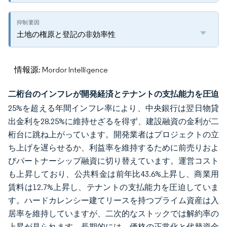
土地の権原と登記の非効率性
情報源: Mordor Intelligence
二桁台のインフレが開発経済とテナントの支払能力を圧迫
25%を超える年間インフレ率により、中央銀行は翌日物貸
出金利を28.25%に維持せざるを得ず、建設融資の金利が二
桁台に跳ね上がっています。開発業者はプロジェクトの立
ち上げを遅らせるか、利益率を維持するために前売りおよ
びパートナーシップ融資に切り替えています。運営コスト
も上昇しており、公共料金は前年比43.6%上昇し、商業用
賃料は12.7%上昇し、テナントの支払能力を圧迫していま
す。ハードカレンシー建てリースを持つプライム資産は入
居率を維持していますが、二次的なストックでは解約率の
上昇が見られます。長期的には、価格の正常化と代替資金