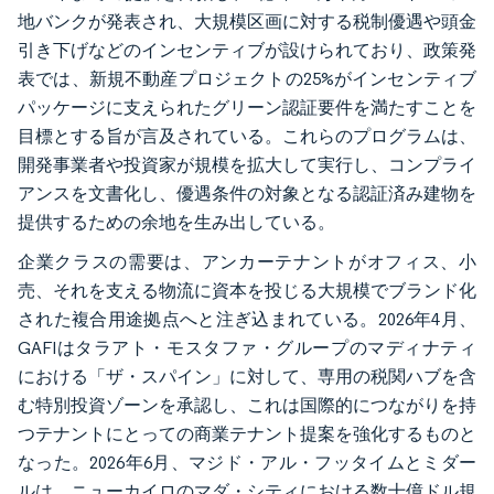
地バンクが発表され、大規模区画に対する税制優遇や頭金
引き下げなどのインセンティブが設けられており、政策発
表では、新規不動産プロジェクトの25%がインセンティブ
パッケージに支えられたグリーン認証要件を満たすことを
目標とする旨が言及されている。これらのプログラムは、
開発事業者や投資家が規模を拡大して実行し、コンプライ
アンスを文書化し、優遇条件の対象となる認証済み建物を
提供するための余地を生み出している。
企業クラスの需要は、アンカーテナントがオフィス、小
売、それを支える物流に資本を投じる大規模でブランド化
された複合用途拠点へと注ぎ込まれている。2026年4月、
GAFIはタラアト・モスタファ・グループのマディナティ
における「ザ・スパイン」に対して、専用の税関ハブを含
む特別投資ゾーンを承認し、これは国際的につながりを持
つテナントにとっての商業テナント提案を強化するものと
なった。2026年6月、マジド・アル・フッタイムとミダー
ルは、ニューカイロのマダ・シティにおける数十億ドル規