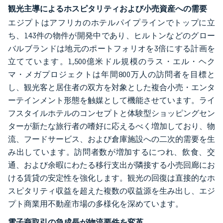
観光主導によるホスピタリティおよび小売資産への需要
エジプトはアフリカのホテルパイプラインでトップに立
ち、143件の物件が開発中であり、ヒルトンなどのグロー
バルブランドは地元のポートフォリオを3倍にする計画を
立てています。1,500億米ドル規模のラス・エル・ヘク
マ・メガプロジェクトは年間800万人の訪問者を目標と
し、観光客と居住者の双方を対象とした複合小売・エンタ
ーテインメント形態を触媒として機能させています。ライ
フスタイルホテルのコンセプトと体験型ショッピングセン
ターが新たな旅行者の嗜好に応えるべく増加しており、物
流、フードサービス、および倉庫施設への二次的需要を生
み出しています。訪問者数が増加するにつれ、飲食、交
通、および余暇にわたる移行支出が隣接する小売回廊にお
ける賃貸の安定性を強化します。観光の回復は直接的なホ
スピタリティ収益を超えた複数の収益源を生み出し、エジ
プト商業用不動産市場の多様化を深めています。
電子商取引の急成長が物流要件を変革