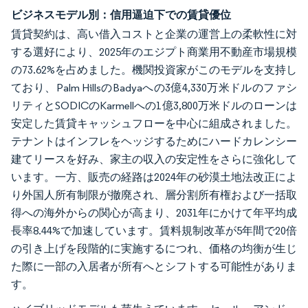
ビジネスモデル別：信用逼迫下での賃貸優位
賃貸契約は、高い借入コストと企業の運営上の柔軟性に対
する選好により、2025年のエジプト商業用不動産市場規模
の73.62%を占めました。機関投資家がこのモデルを支持し
ており、Palm HillsのBadyaへの3億4,330万米ドルのファシ
リティとSODICのKarmellへの1億3,800万米ドルのローンは
安定した賃貸キャッシュフローを中心に組成されました。
テナントはインフレをヘッジするためにハードカレンシー
建てリースを好み、家主の収入の安定性をさらに強化して
います。一方、販売の経路は2024年の砂漠土地法改正によ
り外国人所有制限が撤廃され、層分割所有権および一括取
得への海外からの関心が高まり、2031年にかけて年平均成
長率8.44%で加速しています。賃料規制改革が5年間で20倍
の引き上げを段階的に実施するにつれ、価格の均衡が生じ
た際に一部の入居者が所有へとシフトする可能性がありま
す。