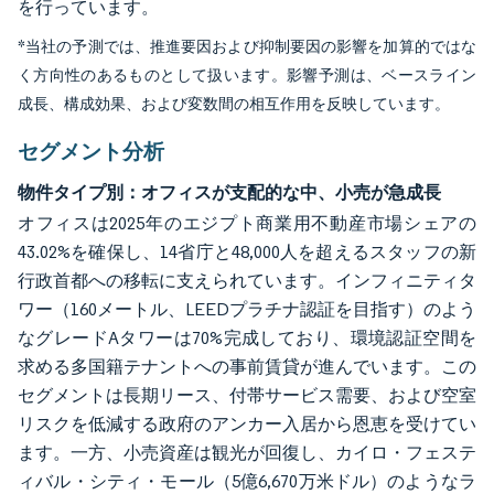
を行っています。
*当社の予測では、推進要因および抑制要因の影響を加算的ではな
く方向性のあるものとして扱います。影響予測は、ベースライン
成長、構成効果、および変数間の相互作用を反映しています。
セグメント分析
物件タイプ別：オフィスが支配的な中、小売が急成長
オフィスは2025年のエジプト商業用不動産市場シェアの
43.02%を確保し、14省庁と48,000人を超えるスタッフの新
行政首都への移転に支えられています。インフィニティタ
ワー（160メートル、LEEDプラチナ認証を目指す）のよう
なグレードAタワーは70%完成しており、環境認証空間を
求める多国籍テナントへの事前賃貸が進んでいます。この
セグメントは長期リース、付帯サービス需要、および空室
リスクを低減する政府のアンカー入居から恩恵を受けてい
ます。一方、小売資産は観光が回復し、カイロ・フェステ
ィバル・シティ・モール（5億6,670万米ドル）のようなラ