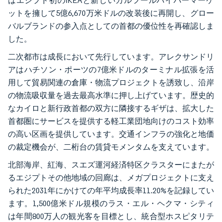
はエジプト初のIKEAと新しいカルフールハイパーマーケ
ットを擁して5億6,670万米ドルの改装後に再開し、グロー
バルブランドの参入点としての首都の優位性を再確認しま
した。
二次都市は成長において先行しています。アレクサンドリ
アはハチソン・ポーツの7億米ドルのターミナル拡張を活
用して貿易関連の倉庫・物流プロジェクトを誘致し、沿岸
の物流吸収量を過去最高水準に押し上げています。歴史的
なカイロと新行政首都の双方に隣接するギザは、拡大した
首都圏にサービスを提供する軽工業団地向けのコスト効率
の高い区画を提供しています。交通インフラの強化と地価
の裁定機会が、二桁台の賃貸モメンタムを支えています。
北部海岸、紅海、スエズ運河経済特区クラスターにまたが
るエジプトその他地域の回廊は、メガプロジェクトに支え
られた2031年にかけての年平均成長率11.20%を記録してい
ます。1,500億米ドル規模のラス・エル・ヘクマ・シティ
は年間800万人の観光客を目標とし、統合型ホスピタリテ