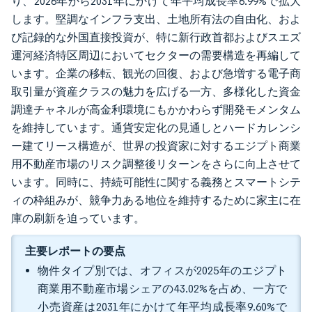
り、2026年から2031年にかけて年平均成長率6.99%で拡大
します。堅調なインフラ支出、土地所有法の自由化、およ
び記録的な外国直接投資が、特に新行政首都およびスエズ
運河経済特区周辺においてセクターの需要構造を再編して
います。企業の移転、観光の回復、および急増する電子商
取引量が資産クラスの魅力を広げる一方、多様化した資金
調達チャネルが高金利環境にもかかわらず開発モメンタム
を維持しています。通貨安定化の見通しとハードカレンシ
ー建てリース構造が、世界の投資家に対するエジプト商業
用不動産市場のリスク調整後リターンをさらに向上させて
います。同時に、持続可能性に関する義務とスマートシテ
ィの枠組みが、競争力ある地位を維持するために家主に在
庫の刷新を迫っています。
主要レポートの要点
物件タイプ別では、オフィスが2025年のエジプト
商業用不動産市場シェアの43.02%を占め、一方で
小売資産は2031年にかけて年平均成長率9.60%で