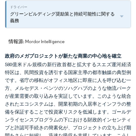
グリーンビルディング奨励策と持続可能性に関する
義務
情報源: Mordor Intelligence
政府のメガプロジェクトが新たな商業の中心地を確立
580億米ドル規模の新行政首都と拡大するスエズ運河経済
特区は、民間投資を誘引する国家主導の都市触媒の典型例
です。省庁の移転がオフィス地区に即座に人を呼び込む一
方、メルセデス・ベンツのソハグハブのような物流パーク
が産業需要の取り込みを実証しています。このような統合
されたエコシステムは、開業初期の入居率とインフラの整
備を保証することで投資家リスクを低減します。ゴールデ
ンライセンスプログラムの下における財政的インセンティ
ブと許認可手続きの簡素化が、プロジェクトの立ち上げ期
間をさらに短縮し、迅速な吸収を支援しています。こうし