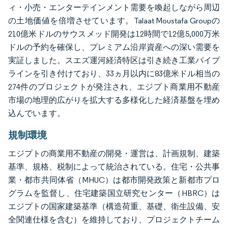
ィ・小売・エンターテインメント需要を喚起しながら周辺
の土地価値を倍増させています。Talaat Moustafa Groupの
210億米ドルのサウスメッド開発は12時間で12億5,000万米
ドルの予約を確保し、プレミアム沿岸資産への深い需要を
実証しました。スエズ運河経済特区は引き続き工業パイプ
ラインを引き付けており、33ヵ月以内に83億米ドル相当の
274件のプロジェクトが発注され、エジプト商業用不動産
市場の地理的広がりを拡大する多様化した経済基盤を埋め
込んでいます。
規制環境
エジプトの商業用不動産の開発・運営は、計画規制、建築
基準、規格、税制によって統治されている。住宅・公共事
業・都市共同体省（MHUC）は都市開発政策と新都市プロ
グラムを監督し、住宅建築国立研究センター（HBRC）は
エジプトの国家建築基準（構造荷重、基礎、衛生設備、安
全関連仕様を含む）を維持しており、プロジェクトチーム