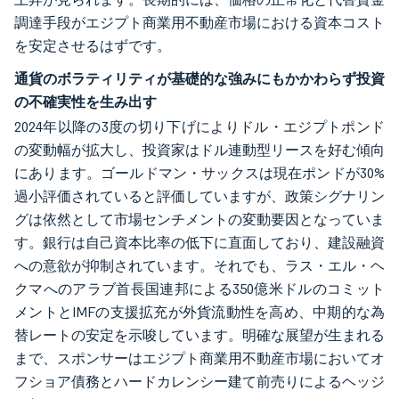
調達手段がエジプト商業用不動産市場における資本コスト
を安定させるはずです。
通貨のボラティリティが基礎的な強みにもかかわらず投資
の不確実性を生み出す
2024年以降の3度の切り下げによりドル・エジプトポンド
の変動幅が拡大し、投資家はドル連動型リースを好む傾向
にあります。ゴールドマン・サックスは現在ポンドが30%
過小評価されていると評価していますが、政策シグナリン
グは依然として市場センチメントの変動要因となっていま
す。銀行は自己資本比率の低下に直面しており、建設融資
への意欲が抑制されています。それでも、ラス・エル・ヘ
クマへのアラブ首長国連邦による350億米ドルのコミット
メントとIMFの支援拡充が外貨流動性を高め、中期的な為
替レートの安定を示唆しています。明確な展望が生まれる
まで、スポンサーはエジプト商業用不動産市場においてオ
フショア債務とハードカレンシー建て前売りによるヘッジ