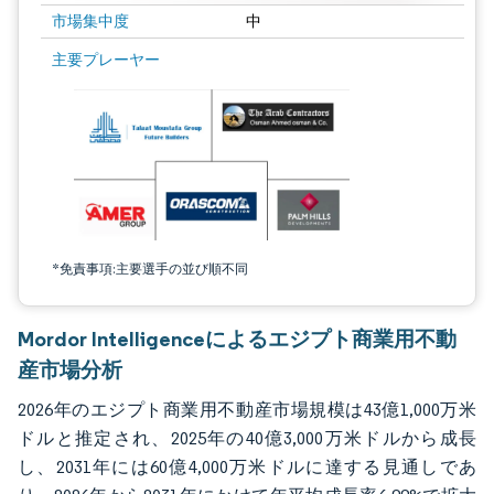
市場集中度
中
画像 © Mordor Intelligence。再利用にはCC BY 4.0の表示が必要です。
主要プレーヤー
*免責事項:主要選手の並び順不同
Mordor Intelligenceによるエジプト商業用不動
産市場分析
2026年のエジプト商業用不動産市場規模は43億1,000万米
ドルと推定され、2025年の40億3,000万米ドルから成長
し、2031年には60億4,000万米ドルに達する見通しであ