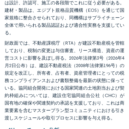
は設計、許認可、施工の各段階でこれに従う必要がある。
建材・製品は、エジプト規格品質機構（EOS）を通じて国
家規格に整合させられており、同機構はサプライチェーン
全体で用いられる製品認証および適合性実務を支援してい
る。
財政面では、不動産課税庁（RTA）が建設不動産税を管轄
しており、税制の変更は与信審査、リース構造、資産の運
営コストに影響を及ぼし得る。2026年法律第3号（2026年4
月2日公布）は、建設不動産税法（2008年法律第196号）の
規定を改正し、所有者、占有者、資産管理者にとっての税
務コンプライアンスおよび書類整備を最新の状態に保って
いる。協同組合開発における国家関連の土地割当および契
約枠組みについては、建設住宅協同組合公社（CHC）が
国有地の確保や関連契約の承認を支援しており、これは商
業要素を含むマスタープラン型コミュニティにおける引き
渡しスケジュールや取引プロセスに影響を与え得る。