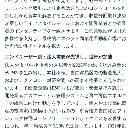
ハイブリッドモデルも芽生えています。セール・アンド・
リースバック取引により企業は運営上のコントロールを維
持しながら資本を解放することができ、収益分配取り決め
が新しいライフスタイルモールにおける開発業者と小売業
者のインセンティブを一致させます。この柔軟性が取引の
多様性を支持し、最終的にエジプト商業用不動産市場にお
ける流動性チャネルを拡大します。
エンドユーザー別：法人需要が先導し、世帯が加速
法人および中小企業の入居者が2025年の総取り込み量の
69.94%を生み出し、本社移転、自由貿易区での製造拡大、
およびテクノロジー対応空間への高まる需要に支えられて
います。多国籍企業はESGおよび健康・安全基準を課し、
開発業者にスマートビル管理システムと再生可能エネルギ
ーの統合に向けた動きを促しています。個人および高純資
産の投資家は規模は小さいものの、所有権の自由化とフィ
ンテック住宅ローンソリューションがアクセスを改善する
につれ、年平均成長率9.18%で成長しています。2021年以