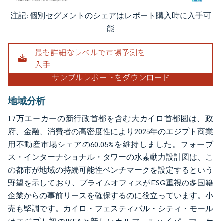
注記: 個別セグメントのシェアはレポート購入時に入手可
画像 © Mordor Intelligence。再利用にはCC BY 4.0の表示が必要です。
能
地域分析
17万エーカーの新行政首都を含む大カイロ首都圏は、政
府、金融、消費者の高密度性により2025年のエジプト商業
用不動産市場シェアの60.05%を維持しました。フォーブ
ス・インターナショナル・タワーの水素動力設計図は、こ
の都市が地域の持続可能性ベンチマークを設定するという
野望を示しており、プライムオフィスがESG重視の多国籍
企業からの事前リースを確保するのに役立っています。小
売も堅調です。カイロ・フェスティバル・シティ・モール