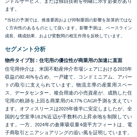
ンドルサービス、または独自技術を明確に示す必要があり
ます。
*当社の予測では、推進要因および抑制要因の影響を加算的ではな
く方向性のあるものとして扱います。影響予測は、ベースライン
成長、構成効果、および変数間の相互作用を反映しています。
セグメント分析
物件タイプ別：住宅用の優位性が商業用の加速に直面
住宅用仲介は、米国不動産仲介市場シェアにおける2025年
収益の82.40%を占め、一戸建て、コンドミニアム、アパー
トの取引に支えられています。物流主導の産業用スペー
ス、データセンター、複合用途の小売資産が、成熟した住
宅用の軌跡を上回る商業用の4.77% CAGR予測を支えてい
ます。オフィスリースは2025年後半に安定しましたが、全
国的な空室率18.2%近辺が手数料の上昇余地を制限してい
ます。一方、2024年の倉庫吸収量4億平方フィートは、電
子商取引とニアショアリングの追い風を証明しています。