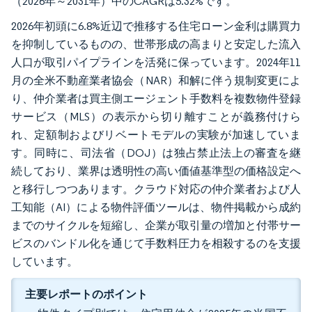
（2026年～2031年）中のCAGRは5.32%です。
2026年初頭に6.8%近辺で推移する住宅ローン金利は購買力
を抑制しているものの、世帯形成の高まりと安定した流入
人口が取引パイプラインを活発に保っています。2024年11
月の全米不動産業者協会（NAR）和解に伴う規制変更によ
り、仲介業者は買主側エージェント手数料を複数物件登録
サービス（MLS）の表示から切り離すことが義務付けら
れ、定額制およびリベートモデルの実験が加速していま
す。同時に、司法省（DOJ）は独占禁止法上の審査を継
続しており、業界は透明性の高い価値基準型の価格設定へ
と移行しつつあります。クラウド対応の仲介業者および人
工知能（AI）による物件評価ツールは、物件掲載から成約
までのサイクルを短縮し、企業が取引量の増加と付帯サー
ビスのバンドル化を通じて手数料圧力を相殺するのを支援
しています。
主要レポートのポイント