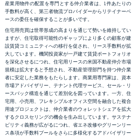
産業用物件の配置を専門とする仲介業者は、1件あたりの
手数料が高く、第三者物流プロバイダーからリテイナーベ
ースの委任を確保することが多いです。
住宅用売買は世帯形成の高まりを通じて勢いを維持してい
ますが、住宅取得可能性のギャップにより多くの顧客が建
設賃貸コミュニティへの移行を促され、リース手数料が拡
大しています。機関投資家が一戸建て賃貸ポートフォリオ
を深化させるにつれ、住宅用リースの米国不動産仲介市場
規模は拡大すると予想され、不動産管理部門を持つ仲介業
者に安定した業務をもたらします。商業用専門家は、資本
市場アドバイザリー、テナント代理サービス、セール・リ
ースバック構造を通じて差別化を図っています。一方、住
宅用、小売用、フレキシブルオフィス空間を融合した複合
用途プロジェクトは、仲介業者のウォレットシェアを拡大
するクロスセリングの機会を生み出しています。サステナ
ビリティ義務が広がるにつれ、省エネ改修やグリーンリー
ス条項が手数料プールをさらに多様化するアドバイザリー