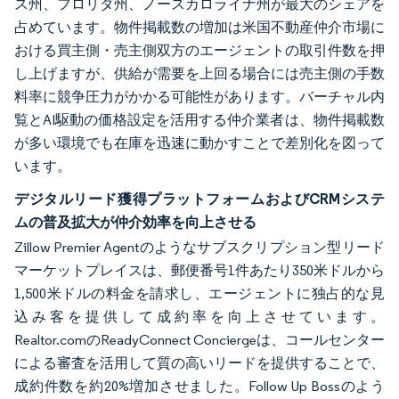
ス州、フロリダ州、ノースカロライナ州が最大のシェアを
占めています。物件掲載数の増加は米国不動産仲介市場に
おける買主側・売主側双方のエージェントの取引件数を押
し上げますが、供給が需要を上回る場合には売主側の手数
料率に競争圧力がかかる可能性があります。バーチャル内
覧とAI駆動の価格設定を活用する仲介業者は、物件掲載数
が多い環境でも在庫を迅速に動かすことで差別化を図って
います。
デジタルリード獲得プラットフォームおよびCRMシステ
ムの普及拡大が仲介効率を向上させる
Zillow Premier Agentのようなサブスクリプション型リード
マーケットプレイスは、郵便番号1件あたり350米ドルから
1,500米ドルの料金を請求し、エージェントに独占的な見
込み客を提供して成約率を向上させています。
Realtor.comのReadyConnect Conciergeは、コールセンター
による審査を活用して質の高いリードを提供することで、
成約件数を約20%増加させました。Follow Up Bossのよう