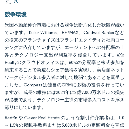
[4]
す。
競争環境
米国不動産仲介市場における競争は断片化した状態が続い
ています。Keller Williams、RE/MAX、Coldwell Bankerなど
の従来のフランチャイズはブランドエクイティと社内コー
チングに依存していますが、エージェントへの分配率の上
昇とテクノロジー支出が利益率を侵食しています。eXp
Realtyのクラウドオフィスは、80%の分配率と株式参加を
約束することで急速なシェア獲得を実現し、実店舗ネット
ワークがデジタル参入者に対して脆弱であることを露呈し
ました。Compassは独自のCRMに多額の投資を行ってい
ますが、成長の維持には2024年に2億7,000万米ドルの損失
が必要であり、テクノロジー主導の市場参入コストを浮き
彫りにしています。
Redfin や Clever Real Estate のような割引仲介業者は、1.0
～1.5%の掲載手数料または3,000米ドルの定額料金を宣伝