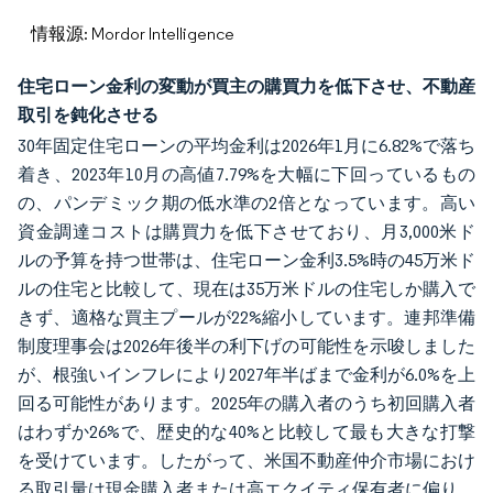
情報源: Mordor Intelligence
住宅ローン金利の変動が買主の購買力を低下させ、不動産
取引を鈍化させる
30年固定住宅ローンの平均金利は2026年1月に6.82%で落ち
着き、2023年10月の高値7.79%を大幅に下回っているもの
の、パンデミック期の低水準の2倍となっています。高い
資金調達コストは購買力を低下させており、月3,000米ド
ルの予算を持つ世帯は、住宅ローン金利3.5%時の45万米ド
ルの住宅と比較して、現在は35万米ドルの住宅しか購入で
きず、適格な買主プールが22%縮小しています。連邦準備
制度理事会は2026年後半の利下げの可能性を示唆しました
が、根強いインフレにより2027年半ばまで金利が6.0%を上
回る可能性があります。2025年の購入者のうち初回購入者
はわずか26%で、歴史的な40%と比較して最も大きな打撃
を受けています。したがって、米国不動産仲介市場におけ
る取引量は現金購入者または高エクイティ保有者に偏り、