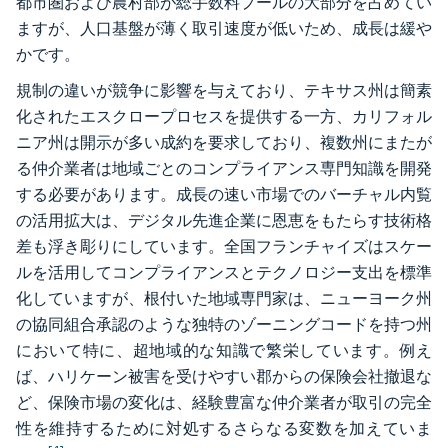
都市圏および農村部が総手数料プールの大部分を占めてい
ますが、人口基盤が薄く取引速度が低いため、成長は緩や
かです。
規制の違いが競争に影響を与えており、テキサス州は簡素
化されたエスクロープロセスを提供する一方、カリフォル
ニア州は開示が多い成約を要求しており、複数州にまたが
る仲介業者は地域ごとのコンプライアンス専門知識を開発
する必要があります。成長の速い市場でのバーチャル内覧
の活用拡大は、デジタル先進企業に恩恵をもたらす技術格
差も浮き彫りにしています。全国フランチャイズはスケー
ルを活用してコンプライアンスとテクノロジー支出を標準
化していますが、根付いた地域専門家は、ニューヨーク州
の協同組合承認のような独特のゾーニングコードを持つ州
において特に、超地域的な知識で繁栄しています。例え
ば、ハリケーン被害を受けやすい郡からの保険会社撤退な
ど、保険市場の変化は、経験豊富な仲介業者が取引の完全
性を維持するために対処するさらなる変数を加えていま