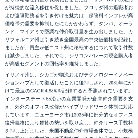
が持続的な流入移住を促しました。フロリダ州の退職者お
よび遠隔勤務者を引き付ける魅力は、保険料インフレが高
価格帯の需要を抑制したにもかかわらず、タンパ、オーラ
ンド、マイアミで堅調な仲介取引量を生み出しました。カ
リフォルニア州は引き続き全国最高の中央値価格を記録し
ましたが、買主が低コスト州に移転するにつれて取引件数
は減少しました。それでも、シリコンバレーの現金購入者
が高級セグメントの回転率を維持しました。
イリノイ州は、シカゴが物流およびテクノロジーイノベー
ションハブとして復活したことに後押しされ、2031年にか
けて最速のCAGR 4.83%を記録すると予測されています。
インターステート55沿いの産業開発が倉庫仲介需要を支
え、郊外のオフィス改修がハイブリッドワーク体制に対応
しています。ニューヨーク市は2025年に部分的なオフィス
復帰義務により賃貸の勢いを取り戻し、仲介リース手数料
を押し上げました。米国不動産仲介市場全体では、小規模