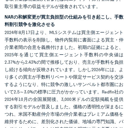
取引量主導の収益モデルが侵食されています。
NARの和解変更が買主負担型の仕組みを引き起こし、手数
料割引競争を激化させる
2024年8月17日より、MLSシステムは買主側エージェント
手数料の表示を削除し、物件内覧前に書面による買主・仲
介業者間の合意を義務付けました。初期の証拠によると、
2025年を通じて買主側エージェント手数料の中央値は
2.37%から2.43%の間で推移しており、売主が手数料を負担
し続ける傾向が反映されています。しかし2026年には、よ
り多くの買主が手数料リベートや限定サービス契約を交渉
するようになり、特に競争の激しいサンベルト都市圏にお
いて2.5～3.0%の標準に圧力がかかっています。Redfin社の
2024年10月の全国展開後、3,000米ドルの定額掲載を提供
する割引モデルが普及しました。価格の透明性が深まるに
つれ、米国不動産仲介市場の仲介業者はプレミアム価格を
維持するために、差別化された価値、地域の専門知識、バ