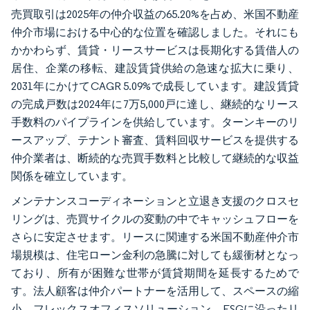
売買取引は2025年の仲介収益の65.20%を占め、米国不動産
仲介市場における中心的な位置を確認しました。それにも
かかわらず、賃貸・リースサービスは長期化する賃借人の
居住、企業の移転、建設賃貸供給の急速な拡大に乗り、
2031年にかけてCAGR 5.09%で成長しています。建設賃貸
の完成戸数は2024年に7万5,000戸に達し、継続的なリース
手数料のパイプラインを供給しています。ターンキーのリ
ースアップ、テナント審査、賃料回収サービスを提供する
仲介業者は、断続的な売買手数料と比較して継続的な収益
関係を確立しています。
メンテナンスコーディネーションと立退き支援のクロスセ
リングは、売買サイクルの変動の中でキャッシュフローを
さらに安定させます。リースに関連する米国不動産仲介市
場規模は、住宅ローン金利の急騰に対しても緩衝材となっ
ており、所有が困難な世帯が賃貸期間を延長するためで
す。法人顧客は仲介パートナーを活用して、スペースの縮
小、フレックスオフィスソリューション、ESGに沿ったリ