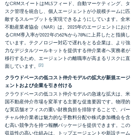
なCRMスイートはMLSフィード、自動マーケティング、タ
スク管理を統合し、個人エージェントが小規模チームに匹
敵するスループットを実現できるようにしています。全米
不動産業者協会（NAR）は、2025年のエージェントにおけ
るCRM導入率が2022年の62%から78%に上昇したと指摘し
ています。テクノロジー対応で遅れをとる企業は、より強
力なデジタルツールキットを提供する仲介業者へ実務者が
移行するため、エージェントの離職率が高まるリスクに直
[2]
面しています。
クラウドベースの低コスト仲介モデルの拡大が新規エージ
ェントおよび企業を引き付ける
クラウドベースの低コスト仲介モデルの急速な拡大は、米
国不動産仲介市場を変革する主要な促進要因です。物理的
な実店舗オフィスの重い財務負担を排除することで、バー
チャル仲介業者は魅力的な手数料分配や株式参加機会を含
む高い競争力を持つ報酬パッケージを提供できます。この
収益性の高い仕組みは、トップエージェントや新設チーム