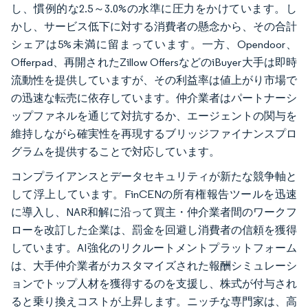
し、慣例的な2.5～3.0%の水準に圧力をかけています。し
かし、サービス低下に対する消費者の懸念から、その合計
シェアは5%未満に留まっています。一方、Opendoor、
Offerpad、再開されたZillow OffersなどのiBuyer大手は即時
流動性を提供していますが、その利益率は値上がり市場で
の迅速な転売に依存しています。仲介業者はパートナーシ
ップファネルを通じて対抗するか、エージェントの関与を
維持しながら確実性を再現するブリッジファイナンスプロ
グラムを提供することで対応しています。
コンプライアンスとデータセキュリティが新たな競争軸と
して浮上しています。FinCENの所有権報告ツールを迅速
に導入し、NAR和解に沿って買主・仲介業者間のワークフ
ローを改訂した企業は、罰金を回避し消費者の信頼を獲得
しています。AI強化のリクルートメントプラットフォーム
は、大手仲介業者がカスタマイズされた報酬シミュレーシ
ョンでトップ人材を獲得するのを支援し、株式が付与され
ると乗り換えコストが上昇します。ニッチな専門家は、高