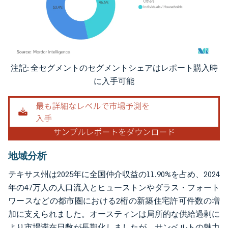
注記: 全セグメントのセグメントシェアはレポート購入時
画像 © Mordor Intelligence。再利用にはCC BY 4.0の表示が必要です。
に入手可能
地域分析
テキサス州は2025年に全国仲介収益の11.90%を占め、2024
年の47万人の人口流入とヒューストンやダラス・フォート
ワースなどの都市圏における2桁の新築住宅許可件数の増
加に支えられました。オースティンは局所的な供給過剰に
より市場滞在日数が長期化しましたが、サンベルトの魅力