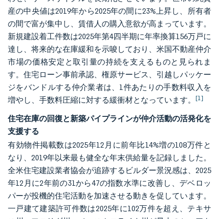
産の中央値は2019年から2025年の間に23%上昇し、所有者
の間で富が集中し、賃借人の購入意欲が高まっています。
新規建設着工件数は2025年第4四半期に年率換算156万戸に
達し、将来的な在庫緩和を示唆しており、米国不動産仲介
市場の価格安定と取引量の持続を支えるものと見られま
す。住宅ローン事前承認、権原サービス、引越しパッケー
ジをバンドルする仲介業者は、1件あたりの手数料収入を
[1]
増やし、手数料圧縮に対する緩衝材となっています。
住宅在庫の回復と新築パイプラインが仲介活動の活発化を
支援する
有効物件掲載数は2025年12月に前年比14%増の108万件と
なり、2019年以来最も健全な年末供給量を記録しました。
全米住宅建設業者協会が追跡するビルダー景況感は、2025
年12月に2年前の31から47の指数水準に改善し、デベロッ
パーが投機的住宅活動を加速させる動きを促しています。
一戸建て建築許可件数は2025年に102万件を超え、テキサ