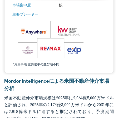
市場集中度
低
画像 © Mordor Intelligence。再利用にはCC BY 4.0の表示が必要です。
主要プレーヤー
*免責事項:主要選手の並び順不同
Mordor Intelligenceによる米国不動産仲介市場
分析
米国不動産仲介市場規模は2025年に2,064億5,000万米ドル
と評価され、2026年の2,174億3,000万米ドルから2031年に
は2,818億米ドルに達すると推定されており、予測期間