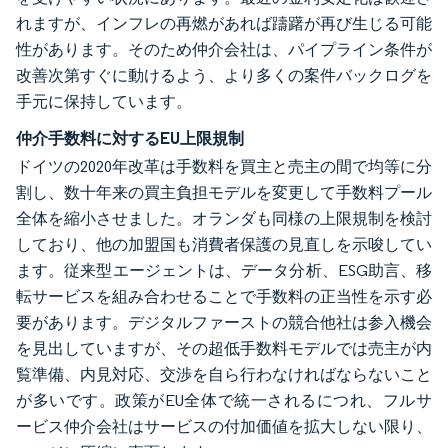
れますが、インフレの再燃があれば躊躇が再び生じる可能
性があります。そのため仲介会社は、パイプライン条件が
改善次第すぐに動けるよう、より多くの案件バックログを
手元に保持しています。
仲介手数料に対するEU上限規制
ドイツの2020年改革は手数料を買主と売主の間で均等に分
割し、数十年来の買主負担モデルを変更して手数料プール
全体を縮小させました。オランダも同様の上限規制を検討
しており、他の加盟国も消費者保護の見直しを示唆してい
ます。従来型エージェントは、データ分析、ESG助言、移
転サービスを組み合わせることで手数料の正当性を示す必
要があります。デジタルファーストの競合他社は参入機会
を見出していますが、その超低手数料モデルでは売主が内
覧準備、内見対応、交渉を自ら行わなければならないこと
が多いです。政策がEU全体で統一されるにつれ、フルサ
ービス仲介会社はサービスの付加価値を拡大しない限り、