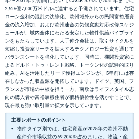
年〜2031年の期間においてCAGR 5.74%で2031年までに
2,526億7,000万米ドルに達すると予測されています。住宅
ローン金利の混乱の沈静化、欧州域外からの民間富裕層資
金の流入増加、および欧州連合の気候変動対応改修スケジ
ュールが、域内全体にわたる安定した物件供給パイプライ
ンをもたらしています。大手仲介会社は、取引サイクルを
短縮し投資家リーチを拡大するテクノロジー投資を通じて
バランスシートを強化しています。同時に、機関投資家に
よるビルド・トゥ・レント戦略、トークン化の試験的取り
組み、AIを活用したリード獲得エンジンが、5年前には存
在しなかった収益源を開拓しています。ドイツ、英国、フ
ランスが市場の中核を担う一方、南欧はライフスタイル志
向の購入者や富裕層移住者が価格優位性を活かすことで、
現在最も強い取引量の拡大を示しています。
主要レポートのポイント
物件タイプ別では、住宅資産が2025年の欧州不動
産仲介市場収益の69.20%を占めました。物流・産