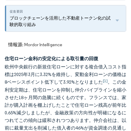
ブロックチェーンを活用した不動産トークン化の試
験的取り組み
情報源: Mordor Intelligence
住宅ローン金利の安定化による取引量の回復
欧州中央銀行の新規住宅ローンに対する複合借入コスト指
標は2025年3月に3.32%を維持し、変動金利ローンの価格は
[1]
8ベーシスポイント低下して3.92%となりました
。この金
利安定期は、住宅ローンを抑制し仲介パイプラインを縮小
させた18ヶ月間の急騰に続くものです。フランスでは、家
計が購入計画を棚上げしたことで住宅ローン残高が前年比
0.65%減少しましたが、金融政策の方向性が明確になるに
つれてこの傾向は緩和されつつあります。仲介会社は、以
前に裁量支出を削減した借入者の46%が資金調達の見通し