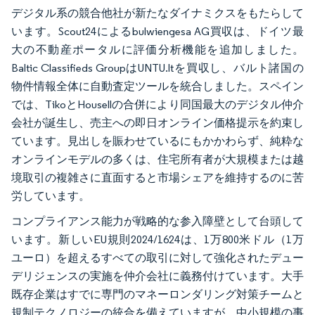
デジタル系の競合他社が新たなダイナミクスをもたらして
います。Scout24によるbulwiengesa AG買収は、ドイツ最
大の不動産ポータルに評価分析機能を追加しました。
Baltic Classifieds GroupはUNTU.ltを買収し、バルト諸国の
物件情報全体に自動査定ツールを統合しました。スペイン
では、TikoとHousellの合併により同国最大のデジタル仲介
会社が誕生し、売主への即日オンライン価格提示を約束し
ています。見出しを賑わせているにもかかわらず、純粋な
オンラインモデルの多くは、住宅所有者が大規模または越
境取引の複雑さに直面すると市場シェアを維持するのに苦
労しています。
コンプライアンス能力が戦略的な参入障壁として台頭して
います。新しいEU規則2024/1624は、1万800米ドル（1万
ユーロ）を超えるすべての取引に対して強化されたデュー
デリジェンスの実施を仲介会社に義務付けています。大手
既存企業はすでに専門のマネーロンダリング対策チームと
規制テクノロジーの統合を備えていますが、中小規模の事