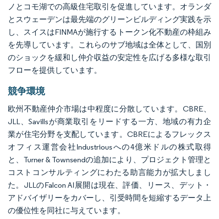
ノとコモ湖での高級住宅取引を促進しています。オランダ
とスウェーデンは最先端のグリーンビルディング実践を示
し、スイスはFINMAが施行するトークン化不動産の枠組み
を先導しています。これらのサブ地域は全体として、国別
のショックを緩和し仲介収益の安定性を広げる多様な取引
フローを提供しています。
競争環境
欧州不動産仲介市場は中程度に分散しています。CBRE、
JLL、Savillsが商業取引をリードする一方、地域の有力企
業が住宅分野を支配しています。CBREによるフレックス
オフィス運営会社Industriousへの4億米ドルの株式取得
と、Turner & Townsendの追加により、プロジェクト管理と
コストコンサルティングにわたる助言能力が拡大しまし
た。JLLのFalcon AI展開は現在、評価、リース、デット・
アドバイザリーをカバーし、引受時間を短縮するデータ上
の優位性を同社に与えています。