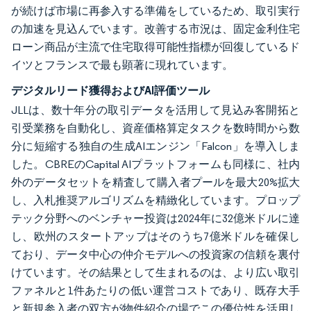
が続けば市場に再参入する準備をしているため、取引実行
の加速を見込んでいます。改善する市況は、固定金利住宅
ローン商品が主流で住宅取得可能性指標が回復しているド
イツとフランスで最も顕著に現れています。
デジタルリード獲得およびAI評価ツール
JLLは、数十年分の取引データを活用して見込み客開拓と
引受業務を自動化し、資産価格算定タスクを数時間から数
分に短縮する独自の生成AIエンジン「Falcon」を導入しま
した。CBREのCapital AIプラットフォームも同様に、社内
外のデータセットを精査して購入者プールを最大20%拡大
し、入札推奨アルゴリズムを精緻化しています。プロップ
テック分野へのベンチャー投資は2024年に32億米ドルに達
し、欧州のスタートアップはそのうち7億米ドルを確保し
ており、データ中心の仲介モデルへの投資家の信頼を裏付
けています。その結果として生まれるのは、より広い取引
ファネルと1件あたりの低い運営コストであり、既存大手
と新規参入者の双方が物件紹介の場でこの優位性を活用し