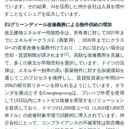
ています。その結果、AIを活用した仲介会社は人員を増や
すことなくシェアを拡大しています。
EUグリーンディール改修義務による物件供給の増加
改正建物エネルギー性能指令は、所有者に対して2027年ま
でにエネルギークラスE（商業用）、2030年までにクラス
Dへの資産改修を義務付けており、これに従わない場合は
[2]
売却・賃貸制限が課されます
。高額な改修費用を見越し
て、多くの家主が早期売却を選択しています。ドイツの法
律は、エネルギー効率の高い新築物件に対する加速償却を
通じてこのプロセスを後押しし、賃貸投資家が年間15〜
25%の税引前リターンを得られるようにしています。オラ
ンダを拠点とするEnergiesprongは、プレハブ外壁を使用
して10日以内にネットゼロ改修を実現するソリューション
を提供しており、ドイツの1,200億ユーロ（1,410億7,000万
米ドル）の改修対象市場で試験的に導入されています。仲
介会社にとって、コンプライアンスの不確実性は助言機会