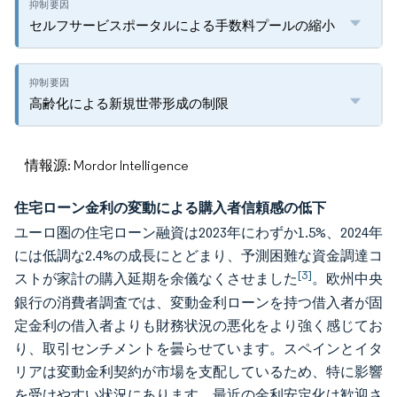
セルフサービスポータルによる手数料プールの縮小
高齢化による新規世帯形成の制限
情報源: Mordor Intelligence
住宅ローン金利の変動による購入者信頼感の低下
ユーロ圏の住宅ローン融資は2023年にわずか1.5%、2024年
には低調な2.4%の成長にとどまり、予測困難な資金調達コ
[3]
ストが家計の購入延期を余儀なくさせました
。欧州中央
銀行の消費者調査では、変動金利ローンを持つ借入者が固
定金利の借入者よりも財務状況の悪化をより強く感じてお
り、取引センチメントを曇らせています。スペインとイタ
リアは変動金利契約が市場を支配しているため、特に影響
を受けやすい状況にあります。最近の金利安定化は歓迎さ