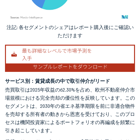
注記: 各セグメントのシェアはレポート購入後にご確認い
画像 © Mordor Intelligence。再利用にはCC BY 4.0の表示が必要です。
ただけます
サービス別：賃貸成長の中で取引仲介がリード
売買取引は2025年収益の62.30%を占め、欧州不動産仲介市
場規模における完全売却の優位性を反映しています。この
セグメントは、2030年の省エネ基準期限を前に非適合物件
を売却する所有者の動きから恩恵を受けており、このプロ
セスは機関投資家によるポートフォリオの再編成を頻繁に
引き起こしています。