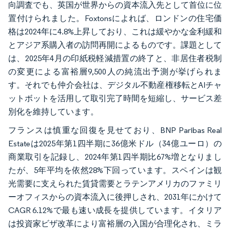
向調査でも、英国が世界からの資本流入先として首位に位
置付けられました。Foxtonsによれば、ロンドンの住宅価
格は2024年に4.8%上昇しており、これは緩やかな金利緩和
とアジア系購入者の訪問再開によるものです。課題として
は、2025年4月の印紙税軽減措置の終了と、非居住者税制
の変更による富裕層9,500人の純流出予測が挙げられま
す。それでも仲介会社は、デジタル不動産権移転とAIチャ
ットボットを活用して取引完了時間を短縮し、サービス差
別化を維持しています。
フランスは慎重な回復を見せており、BNP Paribas Real
Estateは2025年第1四半期に36億米ドル（34億ユーロ）の
商業取引を記録し、2024年第1四半期比67%増となりまし
たが、5年平均を依然28%下回っています。スペインは観
光需要に支えられた賃貸需要とラテンアメリカのファミリ
ーオフィスからの資本流入に後押しされ、2031年にかけて
CAGR 6.12%で最も速い成長を提供しています。イタリア
は投資家ビザ改革により富裕層の入国が合理化され、ミラ