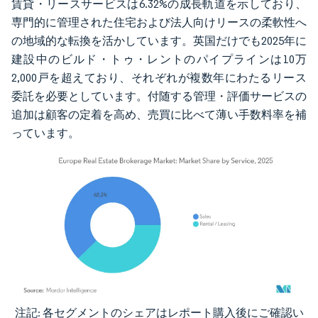
賃貸・リースサービスは6.32%の成長軌道を示しており、
専門的に管理された住宅および法人向けリースの柔軟性へ
の地域的な転換を活かしています。英国だけでも2025年に
建設中のビルド・トゥ・レントのパイプラインは10万
2,000戸を超えており、それぞれが複数年にわたるリース
委託を必要としています。付随する管理・評価サービスの
追加は顧客の定着を高め、売買に比べて薄い手数料率を補
っています。
注記: 各セグメントのシェアはレポート購入後にご確認い
画像 © Mordor Intelligence。再利用にはCC BY 4.0の表示が必要です。