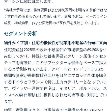
マージン圧縮に直面します。
*当社の予測では、推進要因および抑制要因の影響を加算的ではな
く方向性のあるものとして扱います。影響予測は、ベースライン
成長、構成効果、および変数間の相互作用を反映しています。
セグメント分析
物件タイプ別：住宅の優位性が商業用不動産の台頭に直面
住宅資産は2025年の欧州不動産仲介市場収益の69.20%を生
み出しており、持続的な都市需要とグリーン居住インセン
ティブを背景に、このサブセクターは健全なペースで拡大
すると予測されています。アパートとコンドミニアムは、
機関投資家が長期賃貸利回りを目的にブロック全体を購入
するドイツとフランスで特に主力カテゴリーとなっていま
す。ヴィラや一戸建て住宅は、イタリア、ポルトガル、ス
イスへの富裕層移住に後押しされた高級市場に対応してい
ます。
物流・産業用セクターは現時点では規模が小さいものの、