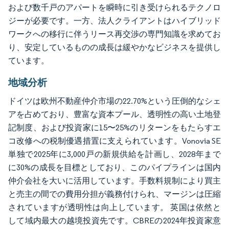
および数千戸のアパートを瞬時に引き受けられるテクノロ
ジーが必要です。一方、法人クライアントはハイブリッド
ワークへの移行に伴うリース再交渉の専門知識を求めてお
り、安定しているものの成長は緩やかなビジネスを提供し
ています。
地域分析
ドイツは欧州不動産仲介市場の22.70%という圧倒的なシェ
アを占めており、豊富な資本プール、透明性の高い土地登
記制度、および投資家に15〜25%のリターンをもたらすエ
コ改修への税制優遇措置に支えられています。Vonovia SE
単独で2025年に3,000戸の新規供給を計画し、2028年まで
に30%の成長を目標としており、このパイプラインは国内
仲介会社を大いに活用しています。手数料規制により買主
と売主の間での費用分担が義務付けられ、マージンは圧縮
されていますが透明性は向上しています。 英国は依然と
して域内最大の越境投資先です。CBREの2024年投資家意