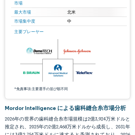
市場
最大市場
北米
市場集中度
中
画像 © Mordor Intelligence。再利用にはCC BY 4.0の表示が必要です。
主要プレーヤー
*免責事項:主要選手の並び順不同
Mordor Intelligence による歯科縫合糸市場分析
2026年の世界の歯科縫合糸市場規模は2億3,924万米ドルと
推定され、2025年の2億2,468万米ドルから成長し、2031年
には3億2,754万米ドルに達すると予測されており、2026