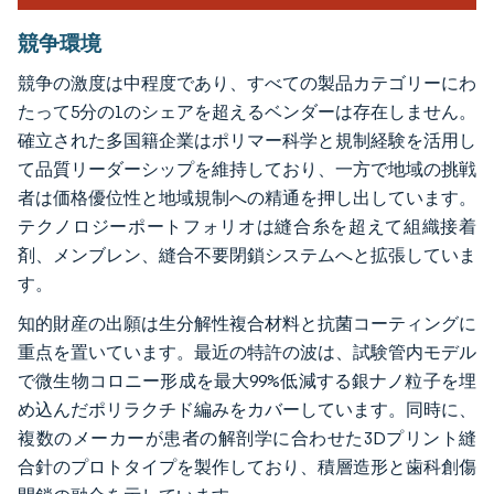
競争環境
競争の激度は中程度であり、すべての製品カテゴリーにわ
たって5分の1のシェアを超えるベンダーは存在しません。
確立された多国籍企業はポリマー科学と規制経験を活用し
て品質リーダーシップを維持しており、一方で地域の挑戦
者は価格優位性と地域規制への精通を押し出しています。
テクノロジーポートフォリオは縫合糸を超えて組織接着
剤、メンブレン、縫合不要閉鎖システムへと拡張していま
す。
知的財産の出願は生分解性複合材料と抗菌コーティングに
重点を置いています。最近の特許の波は、試験管内モデル
で微生物コロニー形成を最大99%低減する銀ナノ粒子を埋
め込んだポリラクチド編みをカバーしています。同時に、
複数のメーカーが患者の解剖学に合わせた3Dプリント縫
合針のプロトタイプを製作しており、積層造形と歯科創傷