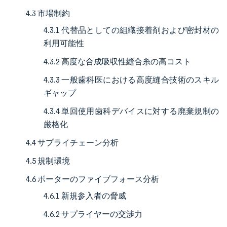
4.3 市場制約
4.3.1 代替品としての組織接着剤および密封材の
利用可能性
4.3.2 高度な合成吸収性縫合糸の高コスト
4.3.3 一般歯科医における高度縫合技術のスキル
ギャップ
4.3.4 単回使用歯科デバイスに対する廃棄規制の
厳格化
4.4 サプライチェーン分析
4.5 規制環境
4.6 ポーターのファイブフォース分析
4.6.1 新規参入者の脅威
4.6.2 サプライヤーの交渉力