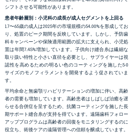
シフトさせる可能性があります。
患者年齢層別：小児科の成長が成人セグメントを上回る
17〜65歳の成人は2025年の市場規模の54.00%を形成してお
り、処置のピーク期間を反映しています。しかし、予防歯
科キャンペーンや保険適用範囲の拡大に支えられ、小児処
置は年間7.45%増加しています。子供向け縫合糸は繊細な
取り扱い特性と小さい直径を必要とし、サプライヤーは視
認性を高めるための明るい色のコーティングを施した5-0
サイズのモノフィラメントを開発するよう促されていま
す。
平均余命と無歯顎リハビリテーションの増加に伴い、高齢
者の需要も増加しています。高齢患者はしばしば治癒を遅
らせる合併症を呈するため、抗菌コーティングを施した長
期サポート縫合糸が支持を得ています。遠隔歯科フォロー
アッププログラムは高齢者の回復をモニタリングするのに
役立ち、術後ケアの遠隔管理への信頼を醸成しています。