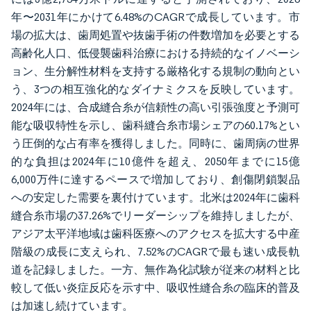
年〜2031年にかけて6.48%のCAGRで成長しています。市
場の拡大は、歯周処置や抜歯手術の件数増加を必要とする
高齢化人口、低侵襲歯科治療における持続的なイノベーシ
ョン、生分解性材料を支持する厳格化する規制の動向とい
う、3つの相互強化的なダイナミクスを反映しています。
2024年には、合成縫合糸が信頼性の高い引張強度と予測可
能な吸収特性を示し、歯科縫合糸市場シェアの60.17%とい
う圧倒的な占有率を獲得しました。同時に、歯周病の世界
的な負担は2024年に10億件を超え、2050年までに15億
6,000万件に達するペースで増加しており、創傷閉鎖製品
への安定した需要を裏付けています。北米は2024年に歯科
縫合糸市場の37.26%でリーダーシップを維持しましたが、
アジア太平洋地域は歯科医療へのアクセスを拡大する中産
階級の成長に支えられ、7.52%のCAGRで最も速い成長軌
道を記録しました。一方、無作為化試験が従来の材料と比
較して低い炎症反応を示す中、吸収性縫合糸の臨床的普及
は加速し続けています。