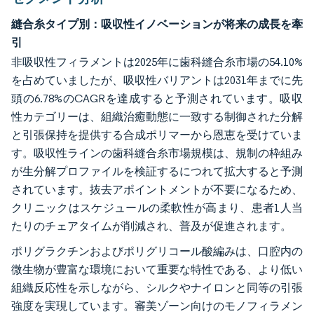
縫合糸タイプ別：吸収性イノベーションが将来の成長を牽
引
非吸収性フィラメントは2025年に歯科縫合糸市場の54.10%
を占めていましたが、吸収性バリアントは2031年までに先
頭の6.78%のCAGRを達成すると予測されています。吸収
性カテゴリーは、組織治癒動態に一致する制御された分解
と引張保持を提供する合成ポリマーから恩恵を受けていま
す。吸収性ラインの歯科縫合糸市場規模は、規制の枠組み
が生分解プロファイルを検証するにつれて拡大すると予測
されています。抜去アポイントメントが不要になるため、
クリニックはスケジュールの柔軟性が高まり、患者1人当
たりのチェアタイムが削減され、普及が促進されます。
ポリグラクチンおよびポリグリコール酸編みは、口腔内の
微生物が豊富な環境において重要な特性である、より低い
組織反応性を示しながら、シルクやナイロンと同等の引張
強度を実現しています。審美ゾーン向けのモノフィラメン