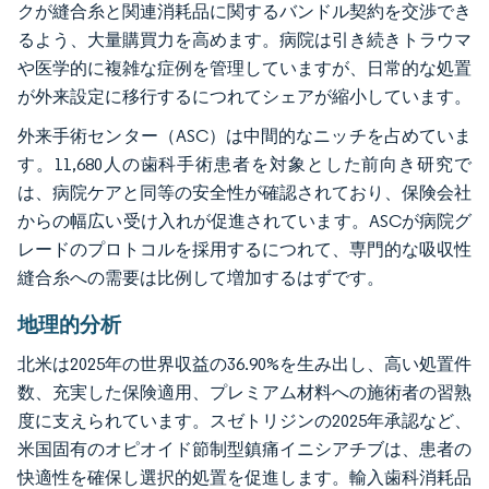
クが縫合糸と関連消耗品に関するバンドル契約を交渉でき
るよう、大量購買力を高めます。病院は引き続きトラウマ
や医学的に複雑な症例を管理していますが、日常的な処置
が外来設定に移行するにつれてシェアが縮小しています。
外来手術センター（ASC）は中間的なニッチを占めていま
す。11,680人の歯科手術患者を対象とした前向き研究で
は、病院ケアと同等の安全性が確認されており、保険会社
からの幅広い受け入れが促進されています。ASCが病院グ
レードのプロトコルを採用するにつれて、専門的な吸収性
縫合糸への需要は比例して増加するはずです。
地理的分析
北米は2025年の世界収益の36.90%を生み出し、高い処置件
数、充実した保険適用、プレミアム材料への施術者の習熟
度に支えられています。スゼトリジンの2025年承認など、
米国固有のオピオイド節制型鎮痛イニシアチブは、患者の
快適性を確保し選択的処置を促進します。輸入歯科消耗品