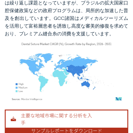
は繰り返し課題となっていますが、ブラジルの拡大国家口
腔保健政策などの政府プログラムは、局所的な加速した普
及を創出しています。GCC諸国はメディカルツーリズム
を活用して富裕層患者を誘致し高度な審美的修復を求めて
おり、プレミアム縫合糸の消費を支援しています。
画像 © Mordor Intelligence。再利用にはCC BY 4.0の表示が必要です。