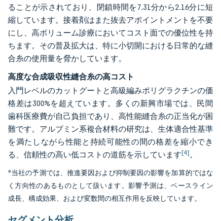
ることが示されており、閉鎖時間を7.31分から2.16分に短
縮しています。接着剤はまた抜去アポイントメントを不要
にし、高ボリューム診療においてコスト面での優位性を持
ちます。その普及拡大は、特に小切開における日常的な縫
合糸の使用量を脅かしています。
高度な合成吸収性縫合糸の高コスト
入門レベルのカットグートと高級編みポリグラクチンの価
格差は300%を超えています。多くの新興市場では、民間
歯科医療費が自己負担であり、高性能縫合糸の正当化が困
難です。アルブミン系複合材料の研究は、生体適合性基準
を満たしながら性能と持続可能性の間の格差を縮小でき
[4]
る、信頼性の高い低コストの道筋を示しています
。
*当社の予測では、推進要因および抑制要因の影響を加算的ではな
く方向性のあるものとして扱います。影響予測は、ベースライン
成長、構成効果、および変数間の相互作用を反映しています。
セグメント分析