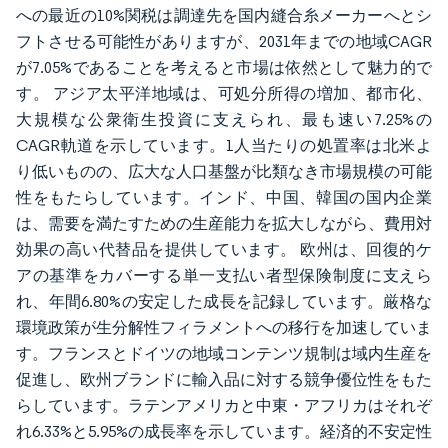
への最近の10%関税は調達先を国内縫合糸メーカーへとシ
フトさせる可能性がありますが、2031年までの地域CAGR
が7.05%であることを考えると市場は依然として魅力的で
す。 アジア太平洋地域は、可処分所得の増加、都市化、
大規模な公衆衛生投資に支えられ、最も速い7.25%の
CAGR軌道を示しています。1人当たりの処置率は北米よ
り低いものの、広大な人口基盤が比類なき市場規模の可能
性をもたらしています。インド、中国、韓国の国内企業
は、需要を満たすための生産能力を拡大しながら、費用対
効果の高い代替品を提供しています。 欧州は、回復的ケ
アの基準をカバーする単一支払い者型保険制度に支えら
れ、年間6.80%の安定した成長を記録しています。厳格な
環境政策が生分解性フィラメントへの移行を加速していま
す。フランスとドイツの地域コンテンツ規制は域内生産を
促進し、欧州ブランドに輸入品に対する競争優位性をもた
らしています。ラテンアメリカと中東・アフリカはそれぞ
れ6.33%と5.95%の成長率を示しています。経済的不安定性