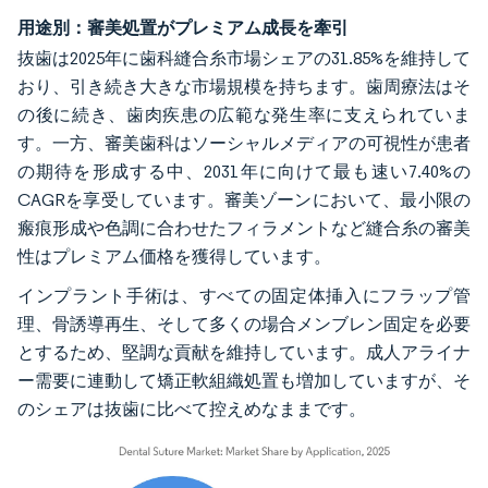
用途別：審美処置がプレミアム成長を牽引
抜歯は2025年に歯科縫合糸市場シェアの31.85%を維持して
おり、引き続き大きな市場規模を持ちます。歯周療法はそ
の後に続き、歯肉疾患の広範な発生率に支えられていま
す。一方、審美歯科はソーシャルメディアの可視性が患者
の期待を形成する中、2031年に向けて最も速い7.40%の
CAGRを享受しています。審美ゾーンにおいて、最小限の
瘢痕形成や色調に合わせたフィラメントなど縫合糸の審美
性はプレミアム価格を獲得しています。
インプラント手術は、すべての固定体挿入にフラップ管
理、骨誘導再生、そして多くの場合メンブレン固定を必要
とするため、堅調な貢献を維持しています。成人アライナ
ー需要に連動して矯正軟組織処置も増加していますが、そ
のシェアは抜歯に比べて控えめなままです。