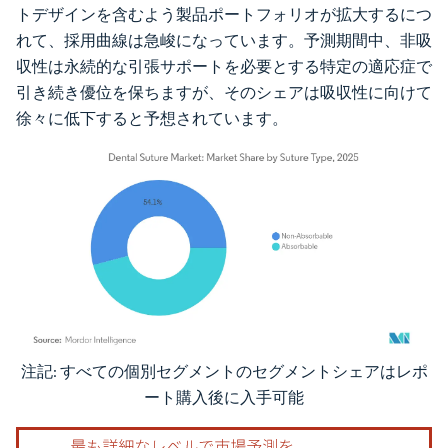
トデザインを含むよう製品ポートフォリオが拡大するにつ
れて、採用曲線は急峻になっています。予測期間中、非吸
収性は永続的な引張サポートを必要とする特定の適応症で
引き続き優位を保ちますが、そのシェアは吸収性に向けて
徐々に低下すると予想されています。
注記: すべての個別セグメントのセグメントシェアはレポ
画像 © Mordor Intelligence。再利用にはCC BY 4.0の表示が必要です。
ート購入後に入手可能