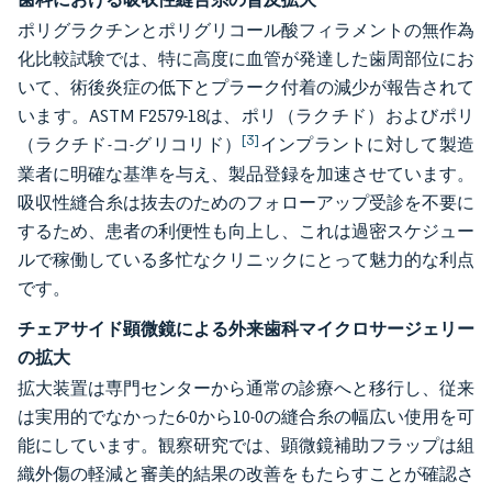
ポリグラクチンとポリグリコール酸フィラメントの無作為
化比較試験では、特に高度に血管が発達した歯周部位にお
いて、術後炎症の低下とプラーク付着の減少が報告されて
います。ASTM F2579-18は、ポリ（ラクチド）およびポリ
[3]
（ラクチド-コ-グリコリド）
インプラントに対して製造
業者に明確な基準を与え、製品登録を加速させています。
吸収性縫合糸は抜去のためのフォローアップ受診を不要に
するため、患者の利便性も向上し、これは過密スケジュー
ルで稼働している多忙なクリニックにとって魅力的な利点
です。
チェアサイド顕微鏡による外来歯科マイクロサージェリー
の拡大
拡大装置は専門センターから通常の診療へと移行し、従来
は実用的でなかった6-0から10-0の縫合糸の幅広い使用を可
能にしています。観察研究では、顕微鏡補助フラップは組
織外傷の軽減と審美的結果の改善をもたらすことが確認さ