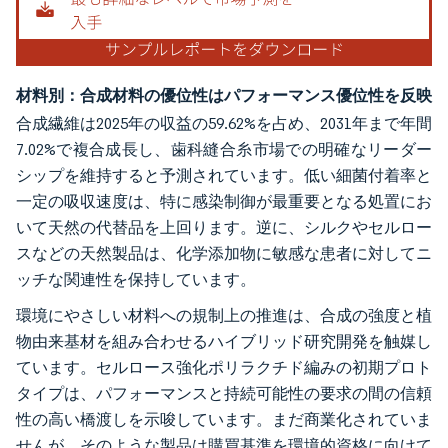
材料別：合成材料の優位性はパフォーマンス優位性を反映
合成繊維は2025年の収益の59.62%を占め、2031年まで年間
7.02%で複合成長し、歯科縫合糸市場での明確なリーダー
シップを維持すると予測されています。低い細菌付着率と
一定の吸収速度は、特に感染制御が最重要となる処置にお
いて天然の代替品を上回ります。逆に、シルクやセルロー
スなどの天然製品は、化学添加物に敏感な患者に対してニ
ッチな関連性を保持しています。
環境にやさしい材料への規制上の推進は、合成の強度と植
物由来基材を組み合わせるハイブリッド研究開発を触媒し
ています。セルロース強化ポリラクチド編みの初期プロト
タイプは、パフォーマンスと持続可能性の要求の間の信頼
性の高い橋渡しを示唆しています。まだ商業化されていま
せんが、そのような製品は購買基準を環境的資格に向けて