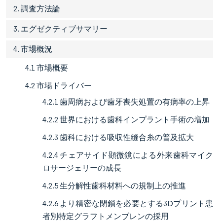
2. 調査方法論
3. エグゼクティブサマリー
4. 市場概況
4.1 市場概要
4.2 市場ドライバー
4.2.1 歯周病および歯牙喪失処置の有病率の上昇
4.2.2 世界における歯科インプラント手術の増加
4.2.3 歯科における吸収性縫合糸の普及拡大
4.2.4 チェアサイド顕微鏡による外来歯科マイク
ロサージェリーの成長
4.2.5 生分解性歯科材料への規制上の推進
4.2.6 より精密な閉鎖を必要とする3Dプリント患
者別特定グラフトメンブレンの採用