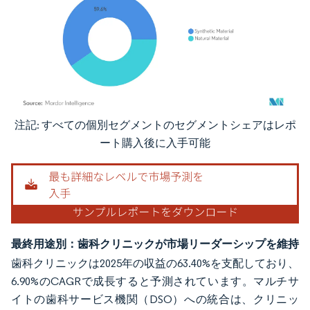
注記: すべての個別セグメントのセグメントシェアはレポ
画像 © Mordor Intelligence。再利用にはCC BY 4.0の表示が必要です。
ート購入後に入手可能
最終用途別：歯科クリニックが市場リーダーシップを維持
歯科クリニックは2025年の収益の63.40%を支配しており、
6.90%のCAGRで成長すると予測されています。マルチサ
イトの歯科サービス機関（DSO）への統合は、クリニッ