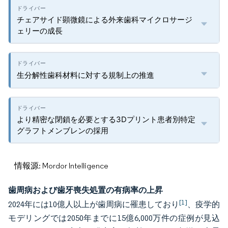
チェアサイド顕微鏡による外来歯科マイクロサージ
ェリーの成長
生分解性歯科材料に対する規制上の推進
より精密な閉鎖を必要とする3Dプリント患者別特定
グラフトメンブレンの採用
情報源: Mordor Intelligence
歯周病および歯牙喪失処置の有病率の上昇
[1]
2024年には10億人以上が歯周病に罹患しており
、疫学的
モデリングでは2050年までに15億6,000万件の症例が見込