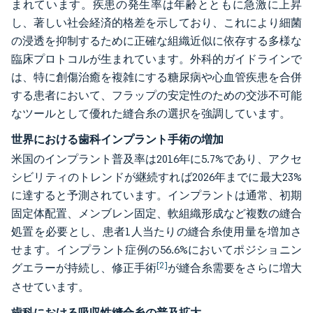
まれています。疾患の発生率は年齢とともに急激に上昇
し、著しい社会経済的格差を示しており、これにより細菌
の浸透を抑制するために正確な組織近似に依存する多様な
臨床プロトコルが生まれています。外科的ガイドラインで
は、特に創傷治癒を複雑にする糖尿病や心血管疾患を合併
する患者において、フラップの安定性のための交渉不可能
なツールとして優れた縫合糸の選択を強調しています。
世界における歯科インプラント手術の増加
米国のインプラント普及率は2016年に5.7%であり、アクセ
シビリティのトレンドが継続すれば2026年までに最大23%
に達すると予測されています。インプラントは通常、初期
固定体配置、メンブレン固定、軟組織形成など複数の縫合
処置を必要とし、患者1人当たりの縫合糸使用量を増加さ
せます。インプラント症例の56.6%においてポジショニン
[2]
グエラーが持続し、修正手術
が縫合糸需要をさらに増大
させています。
歯科における吸収性縫合糸の普及拡大