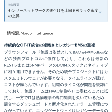
センサーネットワークの後付けを上回るAIラック密度
の上昇
情報源: Mordor Intelligence
持続的なOT-IT統合の複雑さとレガシーBMSの重複
ブラウンフィールド施設は依然としてBACnetやModbusな
どの独自プロトコルに依存しており、これらは最新の
RESTfulまたはSNMPベースのDCIMスタックとネイティブ
に相互運用できません。そのため統合プロジェクトにはカ
スタムミドルウェアが必要となり、タイムラインが延び、
コストが膨らんでいます。組織のサイロ化が問題を複雑に
しており、施設チームはHVAC制御をITに委ねることに抵
抗し、一方でITは熱物理学の専門知識を欠いているため、
競合するダッシュボードと断片化されたアラーム管理につ
ながっています。エッジゲートウェイはレガシーデータの