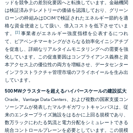
ッドを競争上の差別化要因へと転換しています。金融機関
は検証済みテレメトリーの価値を認識しており、グリーン
ローンの枠組みはDCIMで検証されたエネルギー節約を適
格な資金使途として扱い、借入コストを低下させていま
[2]
す。
事業者がエネルギー強度指標を公表するにつれ
て、ピアベンチマーキングがさらなる効率化イニシアチブ
を促進し、詳細なリアルタイムモニタリングへの需要を強
化しています。この促進要因はコンプライアンス義務と資
本アクセス上の優位性の両方を増幅させ、データセンター
インフラストラクチャ管理市場のフライホイールを生み出
しています。
500 MWクラスターを超えるハイパースケールの建設拡大
Oracle、Vantage Data Centers、および複数の国家支援コン
ソーシアムが発表したマルチギガワットキャンパスは、従
来のエンタープライズ施設をはるかに上回る規模であり、
数万ラックにわたる気流と電力分配をシミュレートできる
統合コントロールプレーンを必要としています。この規模