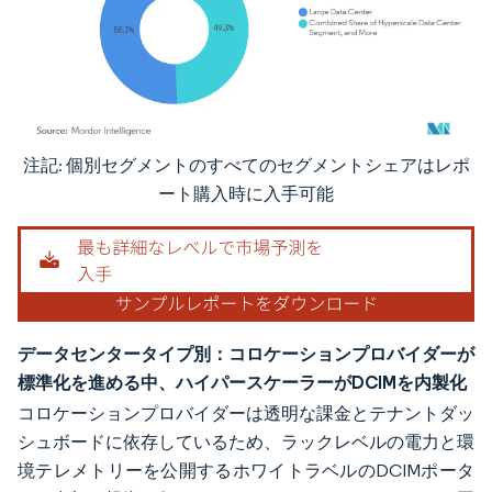
注記: 個別セグメントのすべてのセグメントシェアはレポ
画像 © Mordor Intelligence。再利用にはCC BY 4.0の表示が必要です。
ート購入時に入手可能
データセンタータイプ別：コロケーションプロバイダーが
標準化を進める中、ハイパースケーラーがDCIMを内製化
コロケーションプロバイダーは透明な課金とテナントダッ
シュボードに依存しているため、ラックレベルの電力と環
境テレメトリーを公開するホワイトラベルのDCIMポータ