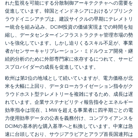
れた監視を可能にする分散制御アーキテクチャへの需要を
促進しています。韓国とインドネシアにおけるソブリンク
ラウドイニシアチブは、建設サイクルの早期にテレメトリ
ー統合を組み込み、DCIM投資の価値実現までの時間を短
縮し、データセンターインフラストラクチャ管理市場の勢
いを強化しています。しかし迫りくるスキル不足が、事業
者がセンサーキャリブレーション・ミドルウェア開発・継
続的分析のために外部専門家に依存するにつれて、サービ
スプロバイダーの成長を促進しています。
欧州は第2位の地域として続いていますが、電力価格が北
米を大幅に上回り、データローカライゼーション指令がク
ラウドホスト型テレメトリーを複雑にするため、成長は遅
れています。企業サステナビリティ報告指令とエネルギー
効率指令は現在、1 MWを超える事業者に四半期ごとの電
力使用効率データの公表を義務付け、コンプライアンスを
DCIMの基本的な購入基準へと転換しています。中東は急
速に台頭しており、サウジアラビアとアラブ首長国連邦は