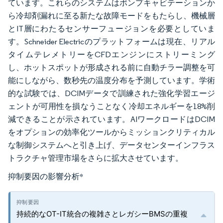
ています。これらのシステムはポンプキャビテーションか
ら冷却剤漏れに至る新たな故障モードをもたらし、機械層
とIT層にわたるセンサーフュージョンを必要としていま
す。Schneider Electricのプラットフォームは現在、リアル
タイムテレメトリーをCFDエンジンにストリーミング
し、ホットスポットが形成される前に自動チラー調整を可
能にしながら、数秒先の温度分布を予測しています。学術
的な試験では、DCIMデータで訓練された強化学習エージ
ェントが可用性を損なうことなく冷却エネルギーを18%削
減できることが示されています。AIワークロードはDCIM
をオプションの効率化ツールからミッションクリティカル
な制御システムへと引き上げ、データセンターインフラス
トラクチャ管理市場をさらに拡大させています。
抑制要因の影響分析
*
持続的なOT-IT統合の複雑さとレガシーBMSの重複