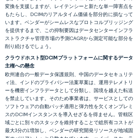
変換を支援しますが、レイテンシーと新たな単一障害点を
もたらし、DCIMのリアルタイム価値を部分的に損なって
います。ベンダーがシームレスなプロトコルブリッジング
を提供するまで、この抑制要因はデータセンターインフラ
ストラクチャ管理市場の予測CAGRから測定可能な部分を
削り続けるでしょう。
クラウドホスト型DCIMプラットフォームに関するデータ
主権への懸念
欧州連合の一般データ保護規則、中国のデータセキュリテ
ィ法、インドのプライバシー法案草案は、運用テレメトリ
ーを機密インフラデータとして分類し、国境を越えた転送
を禁止しています。そのため事業者は、サービスとしての
ソフトウェアの自動パッチ適用と弾力性を欠くオンプレミ
スのDCIMインスタンスを導入せざるを得ません。管轄区
域ごとに別々のスタックを維持することで総所有コストが
最大3分の1増加し、ベンダーの研究開発リソースが地域固