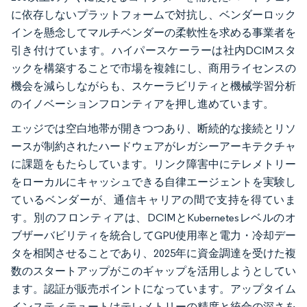
に依存しないプラットフォームで対抗し、ベンダーロック
インを懸念してマルチベンダーの柔軟性を求める事業者を
引き付けています。ハイパースケーラーは社内DCIMスタ
ックを構築することで市場を複雑にし、商用ライセンスの
機会を減らしながらも、スケーラビリティと機械学習分析
のイノベーションフロンティアを押し進めています。
エッジでは空白地帯が開きつつあり、断続的な接続とリソ
ースが制約されたハードウェアがレガシーアーキテクチャ
に課題をもたらしています。リンク障害中にテレメトリー
をローカルにキャッシュできる自律エージェントを実験し
ているベンダーが、通信キャリアの間で支持を得ていま
す。別のフロンティアは、DCIMとKubernetesレベルのオ
ブザーバビリティを統合してGPU使用率と電力・冷却デー
タを相関させることであり、2025年に資金調達を受けた複
数のスタートアップがこのギャップを活用しようとしてい
ます。認証が販売ポイントになっています。アップタイム
インスティテュートはテレメトリーの精度と統合の深さを