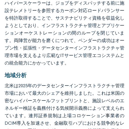
ハイパースケーラーは、ジョブをディスパッチする前に施
設テレメトリーを参照するカーボン対応ロードバランサー
を特許取得することで、サステナビリティ資格を収益化し
ようとしており、インフラストラクチャ管理とアプリケー
ションオーケストレーションの間のループを閉じていま
す。両陣営が能力を磨くにつれて、ベンダーの成功はオー
プン性・拡張性・データセンターインフラストラクチャ管
理市場を支えるより広範なITサービス管理エコシステムと
の統合能力にかかっています。
地域分析
北米は2025年のデータセンターインフラストラクチャ管理
市場において最大のシェアを維持しました。これは米国の
密なハイパースケールフットプリントと、施設レベルのエ
ネルギー検証を義務付ける気候開示義務によって支えられ
ています。連邦証券規制は上場コロケーション事業者の
DCIM導入を加速させ、金融取引ハブにおける競争的なレ