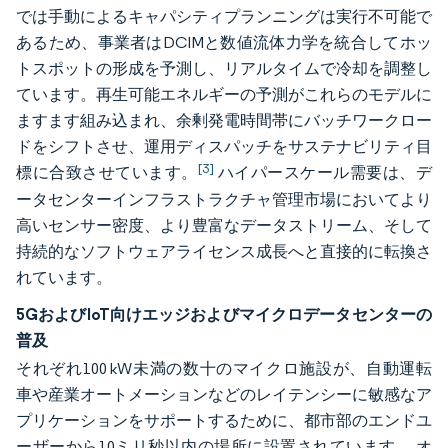
では手動によるキャパシティプランニングは実行不可能で
あるため、事業者はDCIMと数値流体力学を統合してホッ
トスポットの形成を予測し、リアルタイムで冷却を調整し
ています。再生可能エネルギーの予測がこれらのモデルに
ますます組み込まれ、余剰発電時間帯にバッチワークロー
ドをシフトさせ、運用ディスパッチをサステナビリティ目
[3]
標に合致させています。
ハイパースケール需要は、デ
ータセンターインフラストラクチャ管理市場においてより
高いセンサー密度、より豊富なデータストリーム、そして
持続的なソフトウェアライセンス成長へと直接的に転換さ
れています。
5GおよびIoT向けエッジおよびマイクロデータセンターの
普及
それぞれ100 kW未満の数十のマイクロ施設が、自動運転
車や産業オートメーションなどのレイテンシーに敏感なア
プリケーションをサポートするために、都市部のエンドユ
ーザーから10ミリ秒以内の場所に設置されています。
オ