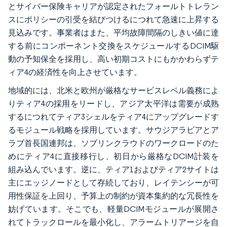
とサイバー保険キャリアが認定されたフォールトトレラン
スにポリシーの引受を結びつけるにつれて急速に上昇する
見込みです。事業者はまた、平均故障間隔のしきい値に達
する前にコンポーネント交換をスケジュールするDCIM駆
動の予知保全を採用し、高い初期コストにもかかわらずテ
ィア4の経済性を向上させています。
地域的には、北米と欧州が厳格なサービスレベル義務によ
りティア4の採用をリードし、アジア太平洋は需要が成熟
するにつれてティア3シェルをティア4にアップグレードす
るモジュール戦略を採用しています。サウジアラビアとア
ラブ首長国連邦は、ソブリンクラウドのワークロードのた
めにティア4に直接移行し、初日から厳格なDCIM計装を
組み込んでいます。逆に、ティア1およびティア2サイトは
主にエッジノードとして存続しており、レイテンシーが可
用性保証を上回り、予算上の制約が資本集約的な冗長性を
妨げています。そこでも、軽量DCIMモジュールが展開さ
れてトラックロールを最小化し、アラームトリアージを自