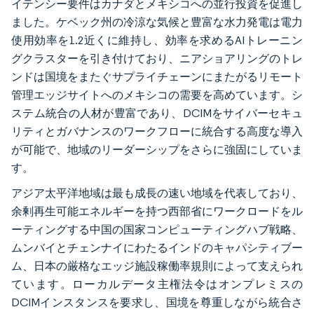
イテンシー要件はカナダとメキシコへの並行投資を促進し
ました。ケベック州の冷涼な気候と豊富な水力発電は電力
使用効率を1.2近くに維持し、効率を求めるAIトレーニン
グクラスターを引き付けており、ニアショアリングのトレ
ンドは国境をまたぐサプライチェーンにまたがるリモート
管理エッジサイトへのメキシコの需要を高めています。シ
ステム統合の人材が豊富であり、DCIMをサイバーセキュ
リティとガバナンスのワークフローに統合する高度な導入
が可能で、地域のリーダーシップをさらに強固にしていま
す。
アジア太平洋地域は最も成長の速い地域を代表しており、
余剰再生可能エネルギーを持つ西部省にワークロードをル
ーティングする中国の国家コンピューティングハブ戦略、
ムンバイとチェンナイにわたるインドのキャパシティブー
ム、日本の厳格なエッジ施設稼働率規則によって支えられ
ています。ローカルデータ主権法令はオンプレミスの
DCIMインスタンスを要求し、国境を尊重しながら統合さ