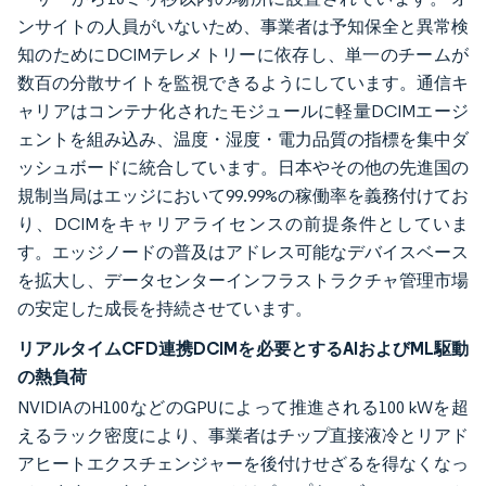
ンサイトの人員がいないため、事業者は予知保全と異常検
知のためにDCIMテレメトリーに依存し、単一のチームが
数百の分散サイトを監視できるようにしています。通信キ
ャリアはコンテナ化されたモジュールに軽量DCIMエージ
ェントを組み込み、温度・湿度・電力品質の指標を集中ダ
ッシュボードに統合しています。日本やその他の先進国の
規制当局はエッジにおいて99.99%の稼働率を義務付けてお
り、DCIMをキャリアライセンスの前提条件としていま
す。エッジノードの普及はアドレス可能なデバイスベース
を拡大し、データセンターインフラストラクチャ管理市場
の安定した成長を持続させています。
リアルタイムCFD連携DCIMを必要とするAIおよびML駆動
の熱負荷
NVIDIAのH100などのGPUによって推進される100 kWを超
えるラック密度により、事業者はチップ直接液冷とリアド
アヒートエクスチェンジャーを後付けせざるを得なくなっ