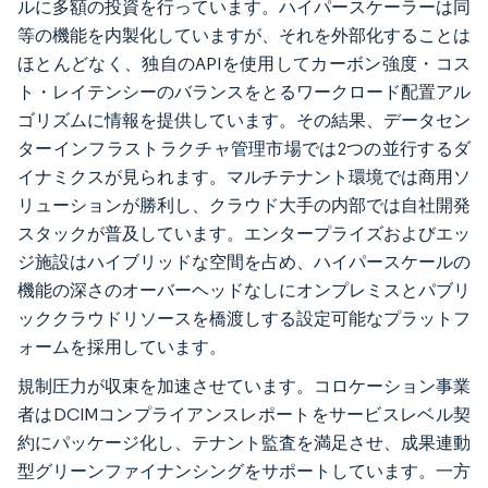
ルに多額の投資を行っています。ハイパースケーラーは同
等の機能を内製化していますが、それを外部化することは
ほとんどなく、独自のAPIを使用してカーボン強度・コス
ト・レイテンシーのバランスをとるワークロード配置アル
ゴリズムに情報を提供しています。その結果、データセン
ターインフラストラクチャ管理市場では2つの並行するダ
イナミクスが見られます。マルチテナント環境では商用ソ
リューションが勝利し、クラウド大手の内部では自社開発
スタックが普及しています。エンタープライズおよびエッ
ジ施設はハイブリッドな空間を占め、ハイパースケールの
機能の深さのオーバーヘッドなしにオンプレミスとパブリ
ッククラウドリソースを橋渡しする設定可能なプラットフ
ォームを採用しています。
規制圧力が収束を加速させています。コロケーション事業
者はDCIMコンプライアンスレポートをサービスレベル契
約にパッケージ化し、テナント監査を満足させ、成果連動
型グリーンファイナンシングをサポートしています。一方