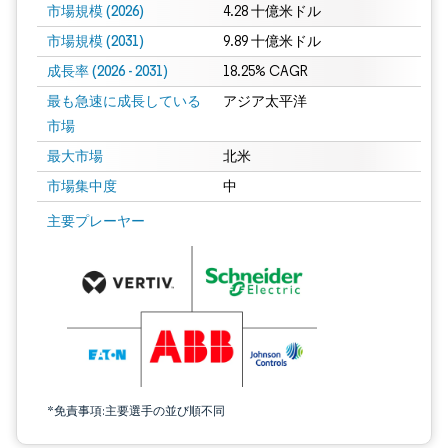
市場規模 (2026)
4.28 十億米ドル
市場規模 (2031)
9.89 十億米ドル
成長率 (2026 - 2031)
18.25% CAGR
最も急速に成長している
アジア太平洋
市場
最大市場
北米
市場集中度
中
画像 © Mordor Intelligence。再利用にはCC BY 4.0の表示が必要です。
主要プレーヤー
*免責事項:主要選手の並び順不同