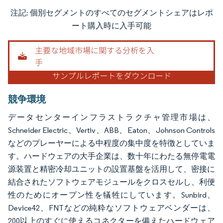
注記: 個別セグメントのすべてのセグメントシェアはレポ
画像 © Mordor Intelligence。再利用にはCC BY 4.0の表示が必要です。
ート購入時に入手可能
競争環境
データセンターインフラストラクチャ管理市場は、
Schneider Electric、Vertiv、ABB、Eaton、Johnson Controls
などのプレーヤーによる中程度の集中度を特徴としていま
す。ハードウェアの大手企業は、数十年にわたる無停電電
源装置と精密冷却ユニットの設置基盤を活用して、密接に
結合されたソフトウェアモジュールをクロスセルし、利便
性のためにオープン性を犠牲にしています。Sunbird、
Device42、FNTなどの純粋なソフトウェアベンダーは、
200以上のすぐに使えるコネクターを備えたハードウェア