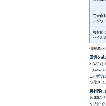
完全自
ングワ
農村部
バイル
情報源: Mord
国境を越
eID
（help
この断片
期化させ
農村部に
高速5G
を決済で