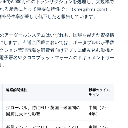
Pathで6,000万件のトランザクションを処理し、大規模で
産業にとって重要な特性です（omegahms.com）。
例外発生率が著しく低下したと報告しています。
ドのアーダールシステムはいずれも、国境を越えた資格情
[3]
にします。
送金回廊においては、ポータブルIDが手数
クション管理市場を消費者向けアプリに組み込む動機と
電子署名やクロスプラットフォームのドキュメントワー
す。
地理的関連性
影響のタイム
ライン
グローバル、特にEU・英国・米国間の
中期（2～
回廊に大きな影響
4年）
新興アジア、アフリカ、ラテンアメリ
中期（2～