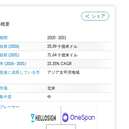
シェア
場概要
期間
2020 - 2031
模 (2026)
25.09 十億米ドル
模 (2031)
71.64 十億米ドル
(2026 - 2031)
23.35% CAGR
急速に成長している市
アジア太平洋地域
.0の表示が必要です。
市場
北米
集中度
中
 Mordor Intelligence。再利用にはCC BY 4.0の表示が必要です。
プレーヤー