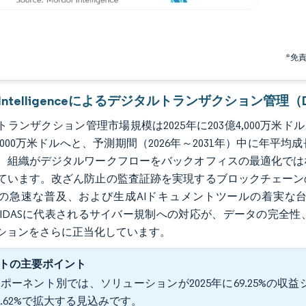
*免
or Intelligenceによるデジタルトランザクション管
ランザクション管理市場規模は2025年に203億4,000万米ドルと評
4,000万米ドルへと、予測期間（2026年～2031年）中に年平
、組織がデジタルワークフローをバックオフィスの最適化では
ています。改ざん防止の監査証跡を実現するブロックチェーン
の急速な普及、および生成AIドキュメントツールの着実な台
、eIDASに代表されるサイバー規制への対応が、データの完
ションをさらに正当化しています。
トの主要ポイント
ポーネント別では、ソリューションが2025年に69.25%の収
7.62%で拡大する見込みです。