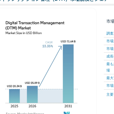
市
調査
市場規
市場規
成長率 
最も
場
画像 © Mordor Intelligence。再利用にはCC BY 4
最大
市場
画像 ©
主要