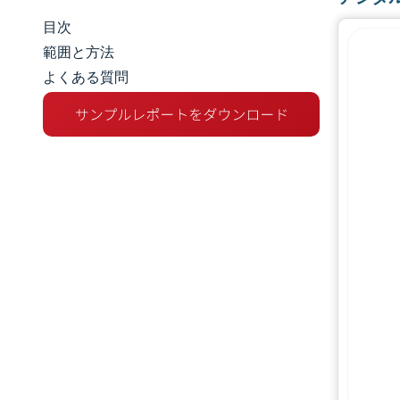
目次
市場規模とシェア
範囲と方法
よくある質問
市場分析
トレンドとインサイト
セグメント分析
地理分析
規制環境
バリューチェーン分析
競争環境
主要プレーヤー