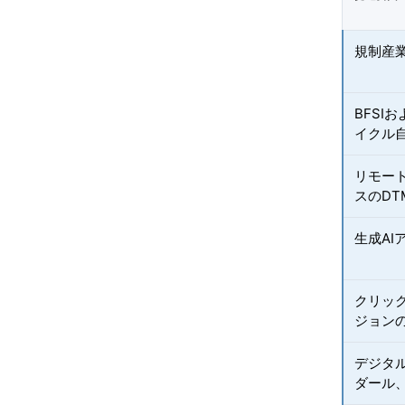
規制産
BFS
イクル
リモー
スのDT
生成A
クリッ
ジョン
デジタル
ダール、