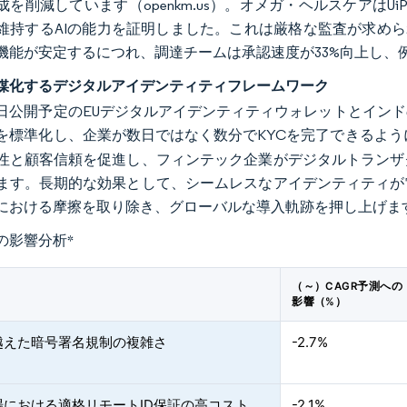
を削減しています（openkm.us）。オメガ・ヘルスケアはUi
維持するAIの能力を証明しました。これは厳格な監査が求められる
機能が安定するにつれ、調達チームは承認速度が33%向上し、
媒化するデジタルアイデンティティフレームワーク
日公開予定のEUデジタルアイデンティティウォレットとイン
を標準化し、企業が数日ではなく数分でKYCを完了できるよう
性と顧客信頼を促進し、フィンテック企業がデジタルトランザ
ます。長期的な効果として、シームレスなアイデンティティが
における摩擦を取り除き、グローバルな導入軌跡を押し上げま
の影響分析
*
（～）CAGR予測への
影響（%）
越えた暗号署名規制の複雑さ
-2.7%
場における適格リモートID保証の高コスト
-2.1%