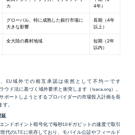
カ
4年）
グローバル、特に成熟した銀行市場に
長期（4年
大きな影響
以上）
全大陸の農村地域
短期（2年
以内）
が、EU域外での相互承認は依然として不均一です
クラウド法に基づく域外要求と衝突します（isaca.org）。
サポートしようとするプロバイダーの市場投入計画を長
ます。
遅延
エンドポイント暗号化で毎秒10ギガビットの速度で取引
世代のLTEに依存しており、モバイル公証やフィールド