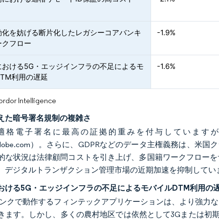
動化を妨げる断片化したレガシーコアバンキ
-1.9%
ークフロー
における5G・エッジインフラの不足によるモ
-1.6%
DTM利用の遅延
or Intelligence
えた暗号署名規制の複雑さ
ASは適格電子署名に最高の証拠的重みを付与しています
x.adobe.com）。さらに、GDPRなどのデータ主権義務は、米国
的な状況は法律顧問コストを引き上げ、多国籍ワークフローを
、デジタルトランザクション管理市場の近期加速を抑制してい
おける5G・エッジインフラの不足によるモバイルDTM利用の
リンクで動作するフィンテックアプリケーションは、より強力な
きます。しかし、多くの農村地区では依然として3Gまたは初期