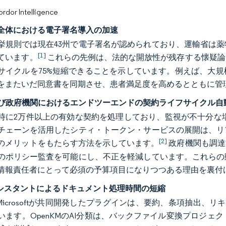
or Intelligence
全体における電子署名導入の加速
挙規則では現在43州で電子署名が認められており、運輸省は
[1]
ています。
これらの先例は、法的な開放性が残存する懐疑論
サイクルを75%短縮できることを示しています。例えば、大
をまたいだ同意書を同期させ、患者満足度を高めるとともに管
および政府機関におけるエンドツーエンドの契約ライフサイクル
時に2万件以上の有効な契約を処理しており、監視が不十分な
チェーンを活用したシティ・トークン・サービスの展開は、リ
[2]
のメリットをもたらす方法を示しています。
政府機関も調達
のポリシー監査を可能にし、不正を軽減しています。これらの
情報責任者にとって必須の予算項目になりつつある理由を裏付
アシスタントによるドキュメント処理時間の短縮
とMicrosoftが共同開発したプラグインは、要約、条項抽出、
います。OpenKMのAI分類は、バックファイル変換プロジ