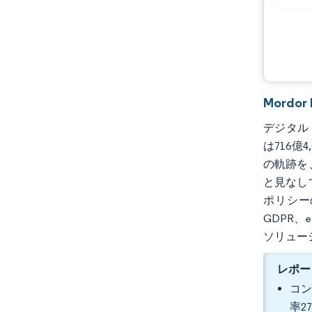
機会と展望
業界の動向
Mord
デジタルト
は716億
の軌跡を
と見なし
ポリシー
GDPR
ソリュー
レポー
コン
率2