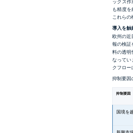
ックス作成
も精度を
これらの
導入を触
欧州の近
報の検証
料の透明
なってい
クフロー
抑制要因
抑制要因
国境を
新興市