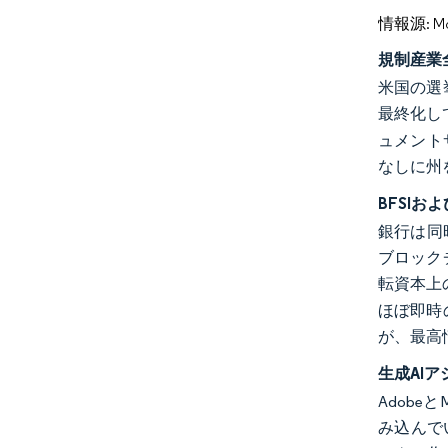
情報源: Mord
規制産業
米国の選
最終化し
ュメント
なしに州
BFSI
銀行は同
ブロック
転資本上
ほぼ即時
が、最高
生成AI
Adobe
み込んで