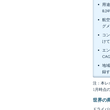
用途
8.
航空
グメ
コン
けて
エン
CA
地域
録
注：本レポ
1月時点
世界の
ドライバ