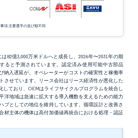
責事項:主要選手の並び順不同
は82億3,000万米ドルへと成長し、2026年〜2031年の期
米ドルに達すると予測されています。認定済み使用可能中古部品
よび納入遅延が、オペレーターがコストの確実性と稼働率
トさせています。リース会社はリース経済性が悪化した
化しており、OEMはライフサイクルプログラムを統合し
平洋地域は急速に拡大する導入機数を支えるための能力
ハブとしての地位を維持しています。循環設計と改善さ
合材主体の機体は高付加価値再統合における処理・認証