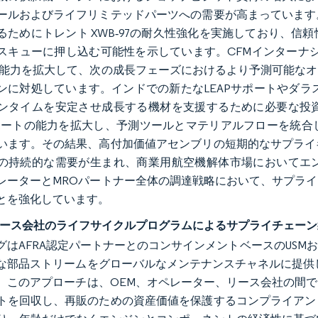
ールおよびライフリミテッドパーツへの需要が高まっています
るためにトレント XWB‑97の耐久性強化を実施しており、
スキューに押し込む可能性を示しています。CFMインターナシ
O能力を拡大して、次の成長フェーズにおけるより予測可能な
ンに対処しています。インドでの新たなLEAPサポートやダラ
ンタイムを安定させ成長する機材を支援するために必要な投
サポートの能力を拡大し、予測ツールとマテリアルフローを統
います。その結果、高付加価値アセンブリの短期的なサプライ
の持続的な需要が生まれ、商業用航空機解体市場においてエ
レーターとMROパートナー全体の調達戦略において、サプラ
とを強化しています。
リース会社のライフサイクルプログラムによるサプライチェー
グはAFRA認定パートナーとのコンサインメントベースのUS
な部品ストリームをグローバルなメンテナンスチャネルに提供
。このアプローチは、OEM、オペレーター、リース会社の間
トを回収し、再販のための資産価値を保護するコンプライアン