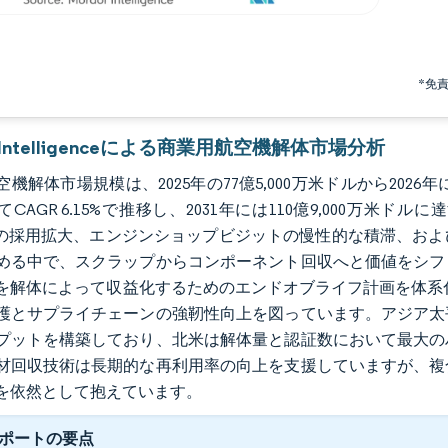
*免
r Intelligenceによる商業用航空機解体市場分析
機解体市場規模は、2025年の77億5,000万米ドルから2026年に
CAGR 6.15%で推移し、2031年には110億9,000万
）の採用拡大、エンジンショップビジットの慢性的な積滞、お
める中で、スクラップからコンポーネント回収へと価値をシフ
を解体によって収益化するためのエンドオブライフ計画を体系
護とサプライチェーンの強靭性向上を図っています。アジア太
プットを構築しており、北米は解体量と認証数において最大の
材回収技術は長期的な再利用率の向上を支援していますが、複
を依然として抱えています。
ポートの要点