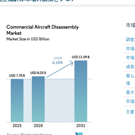
市
調査
市場規
市場規
成長率 
最も
場
画像 © Mordor Intelligence。再利用にはCC BY 4
最大
市場
画像 ©
主要