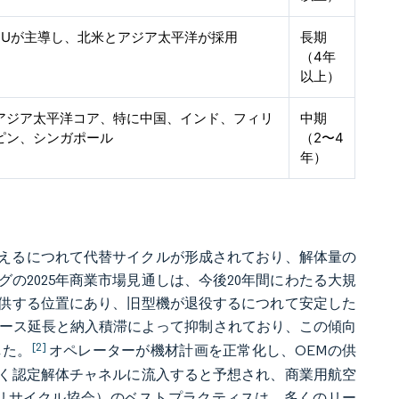
EUが主導し、北米とアジア太平洋が採用
長期
（4年
以上）
アジア太平洋コア、特に中国、インド、フィリ
中期
ピン、シンガポール
（2〜4
年）
を迎えるにつれて代替サイクルが形成されており、解体量の
の2025年商業市場見通しは、今後20年間にわたる大規
供する位置にあり、旧型機が退役するにつれて安定した
にリース延長と納入積滞によって抑制されており、この傾向
[2]
した。
オペレーターが機材計画を正常化し、OEMの供
く認定解体チャネルに流入すると予想され、商業用航空
材リサイクル協会）のベストプラクティスは、多くのリー