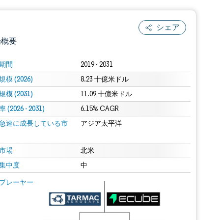
シェア
場概要
期間
2019 - 2031
模 (2026)
8.23 十億米ドル
模 (2031)
11.09 十億米ドル
(2026 - 2031)
6.15% CAGR
急速に成長している市
アジア太平洋
.0の表示が必要です。
市場
北米
集中度
中
 Mordor Intelligence。再利用にはCC BY 4.0の表示が必要です。
プレーヤー