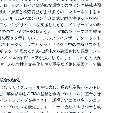
。ロールス・ロイスは過酷な環境でのウィング搭載時間
信頼性向上措置と検査義務がより多くのコンポーネントをメ
ョナルはLEAPエンジン向けに認定耐久性キットを発行
オフウィングサイクルを支援しながら、インサービスの摩
スでのプレミアMRO指定など、追加のショップ能力増強
資の深さを示しています。ルフトハンザ・テクニックも
合してピークショップビジットサイクル中の中断リスクを
ギャップを埋めるために解体から調達された認定エンジ
ンジンへの価値シェアが拡大しています。これらの状況
イヤーの信頼性と文書化基準が重要な差別化要因として機
ン統合の強化
Mおよびリサイクルモデルを拡大し、退役航空機からのトレ
し、解体活動をOEMの監督と環境プロトコルに整合させ
でインセンティブを整合させ、誘導ごとにより多くのコン
トなプロセスを優先します。リース会社のポリシーも成