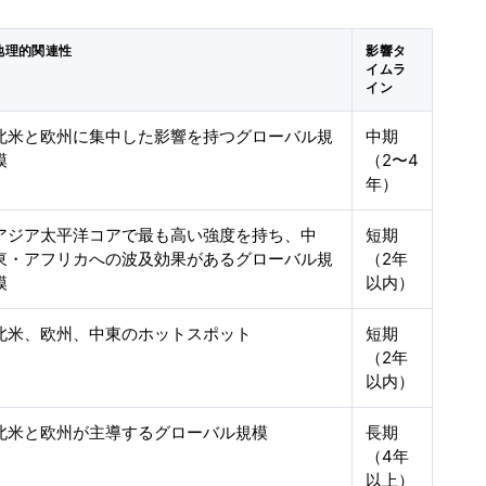
地理的関連性
影響タ
イムラ
イン
北米と欧州に集中した影響を持つグローバル規
中期
模
（2〜4
年）
アジア太平洋コアで最も高い強度を持ち、中
短期
東・アフリカへの波及効果があるグローバル規
（2年
模
以内）
北米、欧州、中東のホットスポット
短期
（2年
以内）
北米と欧州が主導するグローバル規模
長期
（4年
以上）