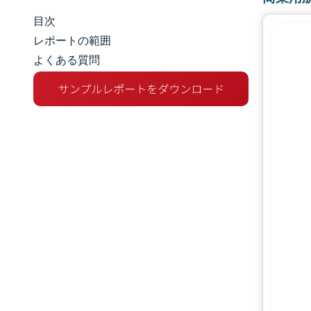
目次
市場規模とシェア
レポートの範囲
よくある質問
市場分析
トレンドとインサイト
セグメント分析
地理分析
競争環境
主要プレーヤー
業界の動向