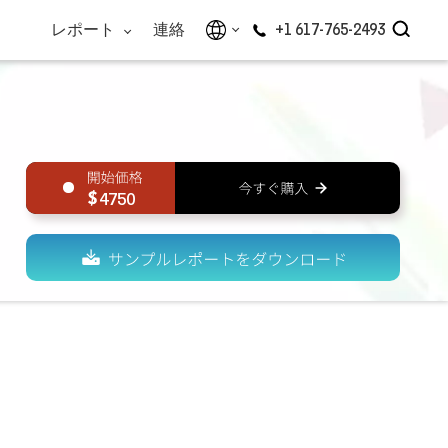
レポート
連絡
+1 617-765-2493
4750