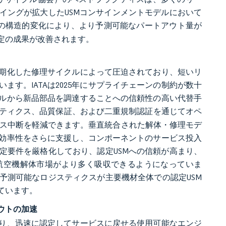
イングが拡大したUSMコンサインメントモデルにおいて
の構造的変化により、より予測可能なパートアウト量が
定の成果が改善されます。
期化した修理サイクルによって圧迫されており、短いリ
す。IATAは2025年にサプライチェーンの制約が数十
ルから新品部品を調達することへの信頼性の高い代替手
スティクス、品質保証、および二重規制認証を通じてオペ
ビス中断を軽減できます。垂直統合された解体・修理モデ
効率性をさらに支援し、コンポーネントのサービス投入
定要件を厳格化しており、認定USMへの信頼が高まり、
航空機解体市場がより多く吸収できるようになっていま
予測可能なロジスティクスが主要機材全体での認定USM
ています。
ウトの加速
り、迅速に認定してサービスに戻せる使用可能なエンジ