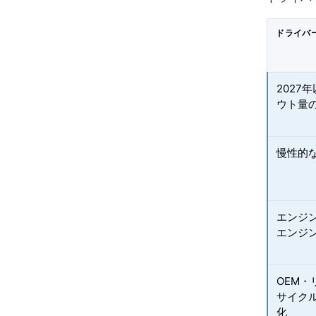
ドライバ
202
ウト量
慢性的
エンジ
エンジ
OEM
サイク
化