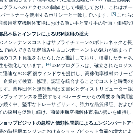
ログラムへのアクセスの閾値として機能しており、これはボー
[3]
認定パートナーを使用するポリシーと一致しています。
これら
商業用航空機解体市場における買い手と売り手の計画・価格設
部品不足とインフレによるUSM採用の拡大
のメンテナンスコストはサプライチェーンのボトルネックと長
ムで納入できる認定済み中古コンポーネントの魅力が高まっていま
模のコスト負担をもたらしたと推計しており、積滞したチャネ
[4]
性を強化しています。
USMプログラムは、確立されたロジ
に迅速なAOG回復ウィンドウを提供し、高稼働率機材のサー
一企業内で検査、修理、認証を統合することでコストと時間の
ます。業界団体と規制当局は文書化とディストリビューター認
ンプライアンスを重視するオペレーターからの需要を商業用
が続く中、堅牢なトレーサビリティ、強力な品質保証、および
イの採用を促進し続け、商業用航空機解体市場の勢いを維持し
ショップビジットの急増と信頼性問題によるエンジンパートア
載の狭胴機エンジンにおけるショップビジット負荷の増大によ