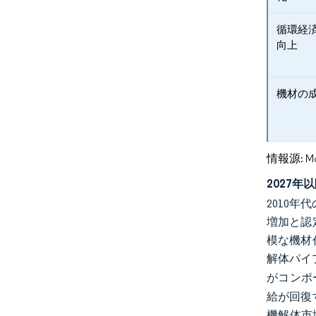
循環経
向上
機材の
情報源: Mord
2027
2010
増加と認
模な機材
解体パイ
がコンポ
給が回復
機解体市