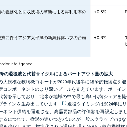
済の義務化と回収技術の革新による再利用率の
+0.5%
成熟に伴うアジア太平洋の新興解体ハブの台頭
+0.6%
or Intelligence
年以降の退役波と代替サイクルによるパートアウト量の拡大
年代の大規模な狭胴機コホートが2020年代後半に経済的転換点
定コンポーネントのより深いプールを支えています。ボーイング
代替を示しており、北米が地域の中で最も高い代替シェアを提
[1]
プラインを生み出しています。
退役タイミングは2024年
ーネント供給を逼迫させ、高需要部品の評価額を再設定しま
するにつれて、撤退の追いつきパルスが一般スクラップではな
場を強化します。標準化された退役処理とAFRA（航空機機