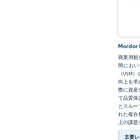
Mordo
商業用航空
間において
（USM
向上を求
際に資産
て品質保
とスルー
れた複合
上の課題
主要レ