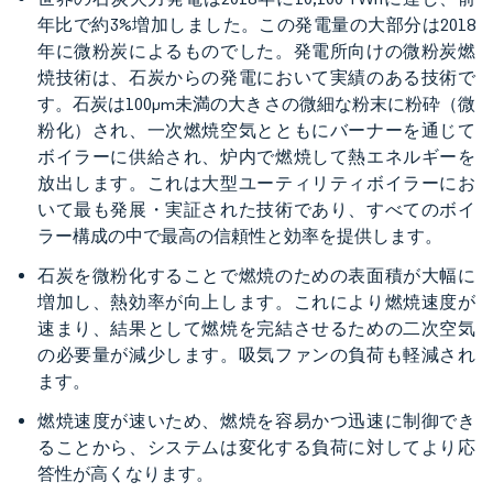
年比で約3%増加しました。この発電量の大部分は2018
年に微粉炭によるものでした。発電所向けの微粉炭燃
焼技術は、石炭からの発電において実績のある技術で
す。石炭は100μm未満の大きさの微細な粉末に粉砕（微
粉化）され、一次燃焼空気とともにバーナーを通じて
ボイラーに供給され、炉内で燃焼して熱エネルギーを
放出します。これは大型ユーティリティボイラーにお
いて最も発展・実証された技術であり、すべてのボイ
ラー構成の中で最高の信頼性と効率を提供します。
石炭を微粉化することで燃焼のための表面積が大幅に
増加し、熱効率が向上します。これにより燃焼速度が
速まり、結果として燃焼を完結させるための二次空気
の必要量が減少します。吸気ファンの負荷も軽減され
ます。
燃焼速度が速いため、燃焼を容易かつ迅速に制御でき
ることから、システムは変化する負荷に対してより応
答性が高くなります。