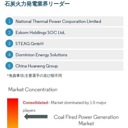
石炭火力発電業界リーダー
National Thermal Power Corporation Limited
Eskom Holdings SOC Ltd.
STEAG GmbH
Dominion Energy Solutions
China Huaneng Group
*免責事項:主要選手の並び順不同