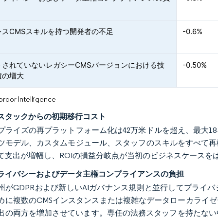
レスCMSスキルを持つ開発者の不足
-0.6%
トされていないレガシーCMSバージョンにおける技
-0.50%
債の増大
or Intelligence
スタックからの初期移行コスト
プライズの再プラットフォーム化は42万米ドルを超え、最大1
ツモデル、カスタムモジュール、スタッフのスキルをすべて再
て支出が増幅し、ROIの損益分岐点が当初のビジネスケースを
ライバシーおよびデータ主権コンプライアンスの負担
1州がGDPRおよび新しいAIガバナンス規則と並行してプラ
めに複数のCMSインスタンスまたは複雑なデータローカライ
出の両方を増加させています。専任の法務スタッフを持たない