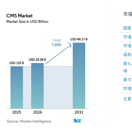
市
調査
市場規
市場規
成長率 
最も
場
画像 © Mordor Intelligence。再利用にはCC BY 4
最大
市場
画像 ©
主要