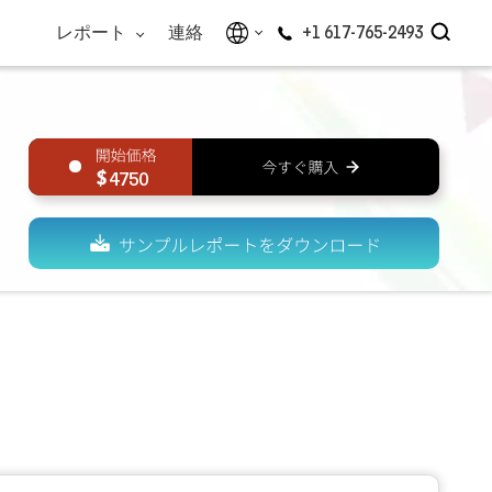
レポート
連絡
+1 617-765-2493
4750