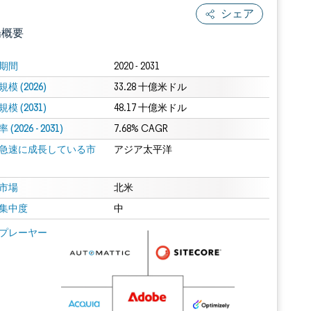
シェア
場概要
期間
2020 - 2031
模 (2026)
33.28 十億米ドル
模 (2031)
48.17 十億米ドル
(2026 - 2031)
7.68% CAGR
急速に成長している市
アジア太平洋
.0の表示が必要です。
市場
北米
集中度
中
 Mordor Intelligence。再利用にはCC BY 4.0の表示が必要です。
プレーヤー