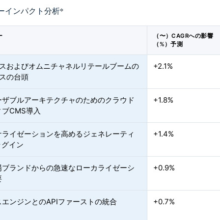
ーインパクト分析
*
ー
（〜）CAGRへの影響
（%）予測
ースおよびオムニチャネルリテールブームの
+2.1%
ースの台頭
ーザブルアーキテクチャのためのクラウド
+1.8%
ブCMS導入
ナライゼーションを高めるジェネレーティ
+1.4%
ラグイン
場ブランドからの急速なローカライゼーシ
+0.9%
要
スエンジンとのAPIファーストの統合
+0.7%