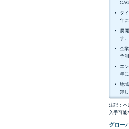
CA
タイ
年に
展開
す
企業
予
エン
年に
地域
録
注記：本レ
入手可能
グロー