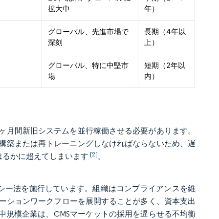
拡大中
年）
グローバル、先進市場で
長期（4年以
深刻
上）
グローバル、特に中堅市
短期（2年以
場
内）
8ヶ月間新旧システムを並行稼働させる必要があります。
構築または再トレーニングしなければならないため、遅
[2]
はるかに超えてしまいます
。
イバシー法を施行しています。組織はコンプライアンスを維
ゼーションワークフローを展開することが多く、資本支出
中規模企業は、CMSマーケットの採用を遅らせる不均衡