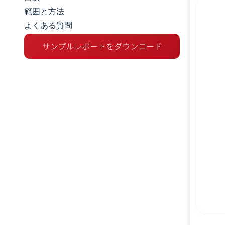
市場規模とシェア
範囲と方法
よくある質問
市場分析
トレンドとインサイト
セグメント分析
地理分析
競争環境
主要プレーヤー
業界の動向