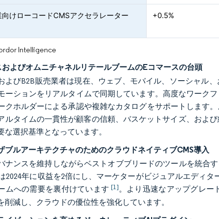
業向けローコードCMSアクセラレーター
+0.5%
or Intelligence
スおよびオムニチャネルリテールブームのEコマースの台頭
およびB2B販売業者は現在、ウェブ、モバイル、ソーシャル
モーションをリアルタイムで同期しています。高度なワークフ
ークホルダーによる承認や複雑なカタログをサポートします。
アルタイムの一貫性が顧客の信頼、バスケットサイズ、および
要な選択基準となっています。
ザブルアーキテクチャのためのクラウドネイティブCMS導入
バナンスを維持しながらベストオブブリードのツールを統合するAP
loudは2024年に収益を2倍にし、マーケターがビジュアルエデ
[1]
ームへの需要を裏付けています
。より迅速なアップグレー
を削減し、クラウドの優位性を強化しています。