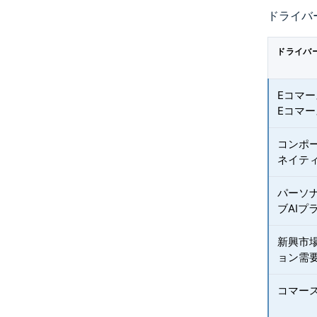
ドライバ
ドライバ
Eコマ
Eコマ
コンポ
ネイティ
パーソ
ブAIプ
新興市
ョン需
コマー