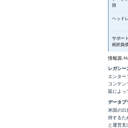
担
ヘッド
サポー
術的負
情報源: Mord
レガシー
エンター
コンテン
延によっ
データプ
米国の2
持するた
と運営支