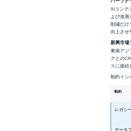
パーソナ
AIコン
よび改善
削減だけ
向上させ
新興市場
東南アジ
クとのC
スに接続
制約イン
制約
レガシ
データ