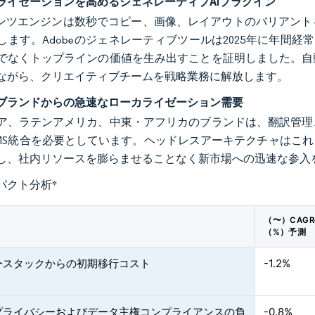
ライゼーションを高めるジェネレーティブAIプラグイン
テンツエンジンは数秒でコピー、画像、レイアウトのバリアン
します。Adobeのジェネレーティブツールは2025年に年間経常
でなくトップラインの価値を生み出すことを証明しました。自
ながら、クリエイティブチームを戦略業務に解放します。
ブランドからの急速なローカライゼーション需要
ア、ラテンアメリカ、中東・アフリカのブランドは、翻訳管理
MS統合を必要としています。ヘッドレスアーキテクチャはこ
し、社内リソースを膨らませることなく新市場への迅速な参入
パクト分析
*
（〜）CAG
（%）予測
ースタックからの初期移行コスト
-1.2%
プライバシーおよびデータ主権コンプライアンスの負
-0.8%