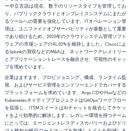
ー中立言語は現在、数千のリソースタイプを管理してお
り、パブリッククラウドとオンプレミスシステムにまたが
るツールへの需要を強化しています。ITオペレーション管
理は、ユニファイドオブザーバビリティが基盤として重要
であり続けるため、2025年のクラウドシステム管理ソフト
ウェアの市場シェアの41.02%を維持しました。Ciscoによ
るSplunkの買収などのM&Aは、ネットワークテレメトリー
とアプリケーショントレースを融合させ、可視性のギャッ
プを埋めています。
企業はますます、プロビジョニング、構成、ランタイム監
視、およびサービス管理をエンドツーエンドでカバーする
プラットフォームを求めています。Argo CDやFluxなどの
KubernetesネイティブプロジェクトはGitOpsワークフロー
を拡張し、ITSMスイートはAIチャットを統合してチケッ
トをより効率的に解決します。レガシー環境を持つチーム
にとっては、エージェントレスディスカバリーおよびドリ
フト検知が移行ロードマップを加速しトイルを削減しま