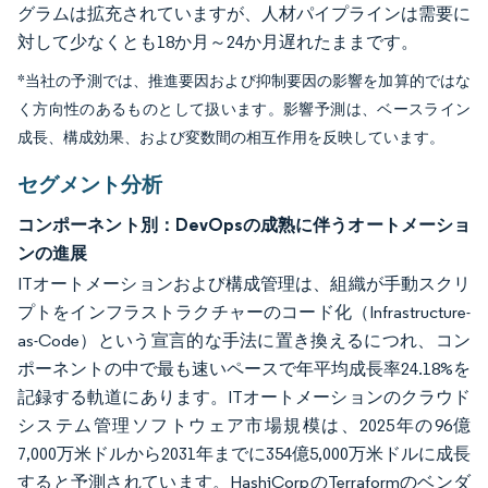
グラムは拡充されていますが、人材パイプラインは需要に
対して少なくとも18か月～24か月遅れたままです。
*当社の予測では、推進要因および抑制要因の影響を加算的ではな
く方向性のあるものとして扱います。影響予測は、ベースライン
成長、構成効果、および変数間の相互作用を反映しています。
セグメント分析
コンポーネント別：DevOpsの成熟に伴うオートメーショ
ンの進展
ITオートメーションおよび構成管理は、組織が手動スクリ
プトをインフラストラクチャーのコード化（Infrastructure-
as-Code）という宣言的な手法に置き換えるにつれ、コン
ポーネントの中で最も速いペースで年平均成長率24.18%を
記録する軌道にあります。ITオートメーションのクラウド
システム管理ソフトウェア市場規模は、2025年の96億
7,000万米ドルから2031年までに354億5,000万米ドルに成長
すると予測されています。HashiCorpのTerraformのベンダ