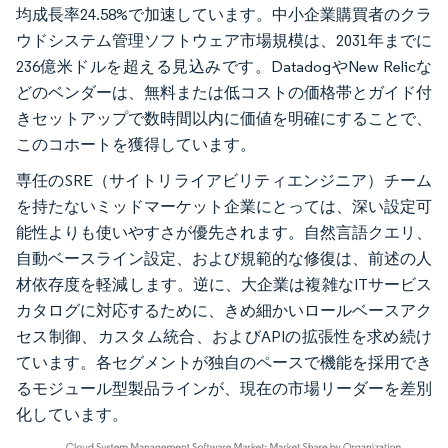
均成長率24.58%で加速しています。中小企業購買者のクラ
ウドシステム管理ソフトウェア市場規模は、2031年までに
236億米ドルを超える見込みです。DatadogやNew Relicな
どのベンダーは、無料または低コストの価格帯とガイド付
きセットアップで数時間以内に価値を明確にすることで、
このコホートを獲得しています。
専任のSRE（サイトリライアビリティエンジニア）チーム
を持たないミッドマーケット企業にとっては、深い設定可
能性よりも使いやすさが優先されます。自然言語クエリ、
自動ベースライン設定、および規範的な修復は、前述の人
材依存度を軽減します。逆に、大企業は複雑なITサービス
カタログに対応するために、きめ細かいロールベースアク
セス制御、カスタム統合、およびAPIの拡張性を求め続け
ています。各セグメントが独自のペースで機能を採用でき
るモジュール型製品ラインが、現在の市場リーダーを差別
化しています。