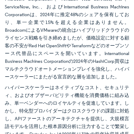
ServiceNow, Inc.、およびInternational Business Machines
Corporationは、2024年に推定48%のシェアを保有してお
り、単一企業で15%を超える企業はありません。
BroadcomによるVMwareの統合はハイブリッドクラウドの
ライセンス戦略を引き締めましたが、価格設定に対する顧
客の不安がRed Hat OpenShiftやTerraformなどのオープンソ
ース代替品にスペースを開いています。International
Business Machines Corporationの2024年のHashiCorp買収は
マルチクラウドオートメーションプレイを強化し、ハイパ
ースケーラーにまたがる宣言的な層を追加しました。
ハイパースケーラーはネイティブなコスト、セキュリテ
ィ、およびオブザーバビリティ機能を消費価格に組み込
み、単一ベンダーへのロイヤルティを促進しています。し
かし、特化型プロバイダーはクロスクラウドの課題に対処
し、APIファーストのアーキテクチャを提供し、大規模言
語モデルを活用した根本原因分析に注力することで繁栄し