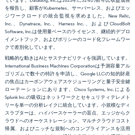
ています。Datadog, Inc.は2025年に32%の前年比収益成長
を報告し、顧客がKubernetes、サーバーレス、およびエッ
ジワークロードの統合監視を求めました。New Relic,
Inc.、Dynatrace, Inc.、Harness Inc.、およびCloudBolt
Software, Inc.は使用量ベースのライセンス、継続的デプロ
イメントフック、およびポリシーのコード化フレームワー
クで差別化しています。
戦略的な動きはAIとサステナビリティを強調しています。
International Business Machines Corporationは予測容量アル
ゴリズムで数十の特許を申請し、Google LLCの知的財産
の焦点はカーボンアウェアスケジューリングと量子安全鍵
ローテーションにあります。Cisco Systems, Inc.による
Splunk Inc.の吸収はネットワークとセキュリティテレメト
リーを単一の分析レイクに統合しています。小規模なディ
スラプターは、ハイパースケーラーの盲点、エッジからク
ラウドへのオーケストレーション、マルチクラウドコスト
帰属、およびニッチな規制へのコンプライアンスを活用