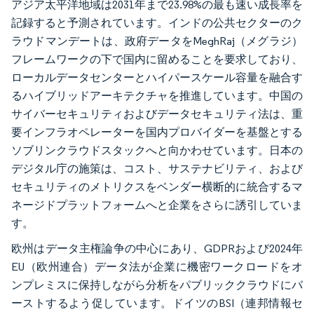
アジア太平洋地域は2031年まで23.98%の最も速い成長率を
記録すると予測されています。インドの公共セクターのク
ラウドマンデートは、政府データをMeghRaj（メグラジ）
フレームワークの下で国内に留めることを要求しており、
ローカルデータセンターとハイパースケール容量を融合す
るハイブリッドアーキテクチャを推進しています。中国の
サイバーセキュリティおよびデータセキュリティ法は、重
要インフラオペレーターを国内プロバイダーを基盤とする
ソブリンクラウドスタックへと向かわせています。日本の
デジタル庁の施策は、コスト、サステナビリティ、および
セキュリティのメトリクスをベンダー横断的に統合するマ
ネージドプラットフォームへと企業をさらに誘引していま
す。
欧州はデータ主権論争の中心にあり、GDPRおよび2024年
EU（欧州連合）データ法が企業に機密ワークロードをオ
ンプレミスに保持しながら分析をパブリッククラウドにバ
ーストするよう促しています。ドイツのBSI（連邦情報セ