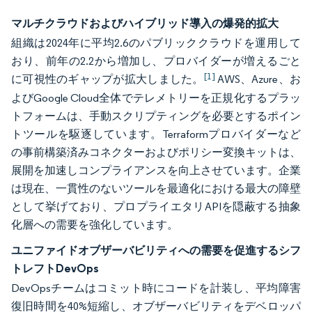
マルチクラウドおよびハイブリッド導入の爆発的拡大
組織は2024年に平均2.6のパブリッククラウドを運用して
おり、前年の2.2から増加し、プロバイダーが増えるごと
[1]
に可視性のギャップが拡大しました。
AWS、Azure、お
よびGoogle Cloud全体でテレメトリーを正規化するプラッ
トフォームは、手動スクリプティングを必要とするポイン
トツールを駆逐しています。Terraformプロバイダーなど
の事前構築済みコネクターおよびポリシー変換キットは、
展開を加速しコンプライアンスを向上させています。企業
は現在、一貫性のないツールを最適化における最大の障壁
として挙げており、プロプライエタリAPIを隠蔽する抽象
化層への需要を強化しています。
ユニファイドオブザーバビリティへの需要を促進するシフ
トレフトDevOps
DevOpsチームはコミット時にコードを計装し、平均障害
復旧時間を40%短縮し、オブザーバビリティをデベロッパ