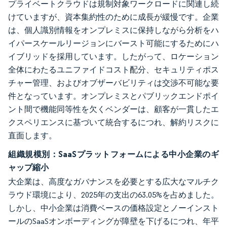
プライベートクラウドは規制対象ワークロードに関連し続
けていますが、資本集約性のために成長が緩慢です。企業
は、個人識別情報をオンプレミスに保持しながら分析をハ
イパースケールリージョンにバースト可能にするためにハ
イブリッドを採用しています。したがって、ロケーション
全体にわたるユニファイドコスト配分、セキュリティポス
チャー管理、およびオブザーバビリティは交渉不可能な要
件となっています。オンプレミスとパブリックエンドポイ
ント間で機能同等性を欠くベンダーは、顧客が一貫したエ
クスペリエンスに基づいて統合するにつれ、解約リスクに
直面します。
組織規模別：SaaSプラットフォームによる中小企業のギ
ャップ縮小
大企業は、高度なガバナンスを必要とする広大なマルチク
ラウド環境により、2025年の支出の63.05%を占めました。
しかし、中小企業は消費ベースの価格設定とノーインスト
ールのSaaSオンボーディングが障壁を下げるにつれ、年平