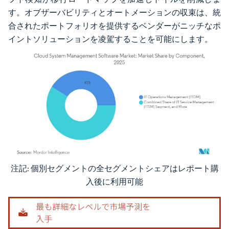
す。オブザーバビリティとオートメーションの収束は、統
合されたポートフォリオを提供するベンダーがニッチなポ
イントソリューションを凌駕することを可能にします。
注記: 個別セグメントの全セグメントシェアはレポート購
画像 © Mordor Intelligence。再利用にはCC BY 4.0の表示が必要です。
入後に利用可能