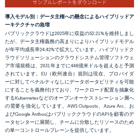
導入モデル別：データ主権への懸念によるハイブリッドア
ーキテクチャの急増
パブリッククラウドは2025年に収益の52.21%を維持しまし
たが、データ主権義務の高まりによりハイブリッドモデル
が年平均成長率24.42%で拡大しています。ハイブリッドク
ラウドソリューションのクラウドシステム管理ソフトウェ
ア市場規模は、2031年までに448億米ドルを超えると予測
されています。EU（欧州連合）規則は現在、プロバイダ
ーに対してペナルティなしにデータポータビリティを可能
にすることを義務付けており、ワークロード配置を抽象化
するKubernetesなどのオープンオーケストレーション層へ
の需要を強化しています。AWS Outposts、Azure Arc、お
よびGoogle AnthosはパブリッククラウドのAPIを顧客のデ
ータセンターに展開し、チームに分散したリソースのため
の単一コントロールプレーンを提供しています。