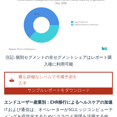
注記: 個別セグメントの全セグメントシェアはレポート購
画像 © Mordor Intelligence。再利用にはCC BY 4.0の表示が必要です。
入後に利用可能
エンドユーザー産業別：EHR移行によるヘルスケアの加速
ITおよび通信は、オペレーターが5Gエッジコンピューテ
ィングを収益化するためにクラウド管理を活用する中、