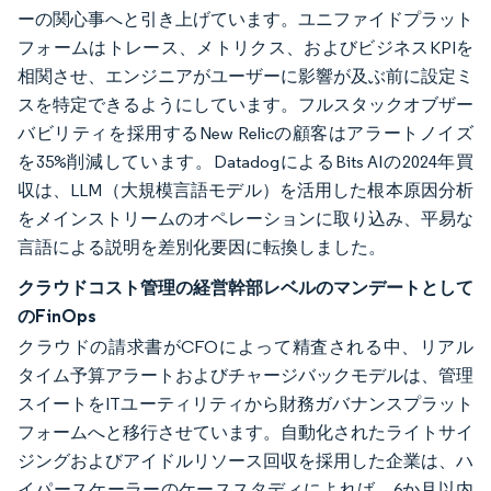
ーの関心事へと引き上げています。ユニファイドプラット
フォームはトレース、メトリクス、およびビジネスKPIを
相関させ、エンジニアがユーザーに影響が及ぶ前に設定ミ
スを特定できるようにしています。フルスタックオブザー
バビリティを採用するNew Relicの顧客はアラートノイズ
を35%削減しています。DatadogによるBits AIの2024年買
収は、LLM（大規模言語モデル）を活用した根本原因分析
をメインストリームのオペレーションに取り込み、平易な
言語による説明を差別化要因に転換しました。
クラウドコスト管理の経営幹部レベルのマンデートとして
のFinOps
クラウドの請求書がCFOによって精査される中、リアル
タイム予算アラートおよびチャージバックモデルは、管理
スイートをITユーティリティから財務ガバナンスプラット
フォームへと移行させています。自動化されたライトサイ
ジングおよびアイドルリソース回収を採用した企業は、ハ
イパースケーラーのケーススタディによれば、6か月以内