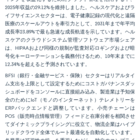
2025年収益の29.12%を維持しました。ヘルスケアおよびラ
イフサイエンスセクターは、電子健康記録の現代化と遠隔
医療のスケールアウトを牽引力として、2031年まで年平均
成長率23.89%で最も急速な成長軌道を示しています。ヘル
スケアのクラウドシステム管理ソフトウェア市場シェア
は、HIPAAおよび同様の規制が監査対応ロギングおよび暗
号化キーローテーションを義務付けるため、10年末までに
12.34%を超えると予測されています。
BFSI（銀行・金融サービス・保険）セクターはリアルタイ
ム支出を上限として設定するためにコストガバナンスダッ
シュボードをコンソールに直接組み込み、製造業は予知保
全のためにIoT（モノのインターネット）テレメトリーを
ERPバックエンドと調整しています。小売チェーンは
POS（販売時点情報管理）フィードと在庫分析を相関させ
てダイナミックプライシングに役立て、物流企業はハイブ
リッドクラウド全体でルート最適化を自動化しています。