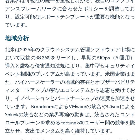
各業界は可視性の統一を重視しながら、独自のコンプライ
アンスフレームワークに合わせたポリシーを調整してお
り、設定可能なレポートテンプレートが重要な機能となっ
ています。
地域分析
北米は2025年のクラウドシステム管理ソフトウェア市場に
おいて収益の38.26%をリードし、早期のAIOps（AI運用）
導入と厳格な侵害通知法規により、集中型セキュリティイ
ベント相関のプレミアムが高まっています。米国企業はま
た、ハイパースケーラーの地域的存在とオブザーバビリテ
ィスタートアップの密なエコシステムから恩恵を受けてお
り、イノベーションとパートナーシップの速度を加速させ
ています。BroadcomによるVMwareの統合やCiscoによる
Splunkの統合などの業界再編の動きは、統合されたコント
ロールプレーンを求めるFortune 500ユーザー間の競争を際
立たせ、支出モメンタムを高く維持しています。