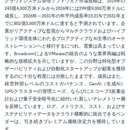
クラウドシステム管理ソフトウェア市場規模は、2025年の
243億4,000万米ドルから2026年には299億9,000万米ドルに
成長し、2026年～2031年の年平均成長率23.21%で2031年ま
でに852億3,000万米ドルに達すると予測されています。企
業がリアクティブな監視からマルチクラウドおよびハイブ
リッド環境全体にわたるプロアクティブなAI主導のオーケ
ストレーションへと移行するにつれ、需要は高まっていま
す。BroadcomによるVMwareの統合のような業界再編は戦
略的な規模拡大を示していますが、この分野は特化型オブ
ザーバビリティおよび自動化スタートアップが顧客を獲得
するのに十分な程度には分散したままです。成長はまた、
経営幹部レベルのコストガバナンス、GenAI（生成AI）
GPUクラスターの管理ニーズ、ならびにスコープ3炭素会
計および量子安全暗号化に紐付いた新しいテレメトリー層
を反映しています。ログ、メトリクス、コスト、およびサ
ステナビリティデータをクラウド横断的に統合できるベン
ダーは、引き続きプレミアム価格決定力を獲得していま
す。