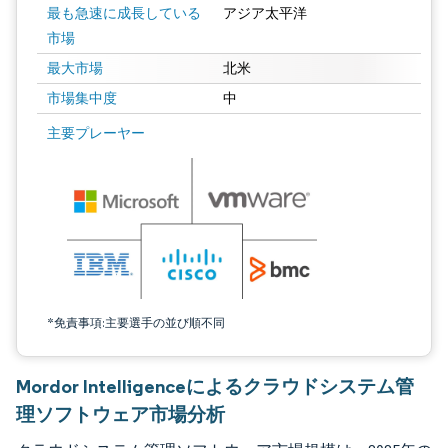
最も急速に成長している
アジア太平洋
市場
最大市場
北米
市場集中度
中
画像 © Mordor Intelligence。再利用にはCC BY 4.0の表示が必要です。
主要プレーヤー
*免責事項:主要選手の並び順不同
Mordor Intelligenceによるクラウドシステム管
理ソフトウェア市場分析