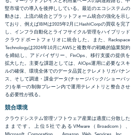
る。マーケットプレイスと利用量ベースの調達経路も、中
堅市場での導入を後押ししている。最近のエコシステムの
動きは、上流の統合とプラットフォーム統合の強化を示し
ており、例えばIBMは2025年2月にHashiCorpの買収を完了
し、インフラ自動化とライフサイクル管理をハイブリッド
クラウドポートフォリオに統合した。また、Rackspace
Technologyは2024年10月にAWSと複数年の戦略的協業契約
を締結し、アドバイザリー、FinOps、移行支援の提供を
拡大した。主要な課題としては、AIOps運用に必要なスキ
ルの確保、環境全体でのデータ品質とテレメトリガバナン
ス、そして調達・課金データ(チャージバック/ショーバッ
ク)を単一の制御プレーン内で運用テレメトリと整合させ
る必要性が残る。
競合環境
クラウドシステム管理ソフトウェア産業は適度に分散した
ままです。上位5社であるVMware（Broadcom）、
Microsoft Corporation、Amazon Web Services, Inc.、