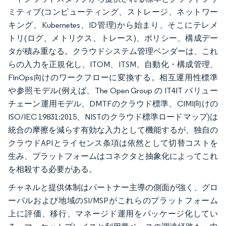
ミティブ(コンピューティング、ストレージ、ネットワー
キング、Kubernetes、ID管理)から始まり、そこにテレメ
トリ(ログ、メトリクス、トレース)、ポリシー、構成デー
タが積み重なる。クラウドシステム管理ベンダーは、これ
らの入力を正規化し、ITOM、ITSM、自動化・構成管理、
FinOps向けのワークフローに変換する。相互運用性標準
や参照モデル(例えば、The Open Group の IT4IT バリュー
チェーン運用モデル、DMTFのクラウド標準、CIMI向けの
ISO/IEC 19831:2015、NISTのクラウド標準ロードマップ)は
統合の摩擦を減らす有効な入力として機能するが、独自の
クラウドAPIとライセンス条項は依然として切替コストを
生み、プラットフォームはコネクタと抽象化によってこれ
を相殺する必要がある。
チャネルと提供体制はパートナー主導の側面が強く、グロ
ーバルおよび地域のSI/MSPがこれらのプラットフォーム
上に評価、移行、マネージド運用をパッケージ化してい