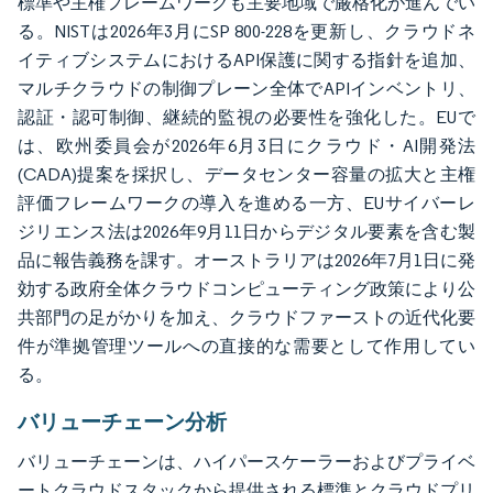
標準や主権フレームワークも主要地域で厳格化が進んでい
る。NISTは2026年3月にSP 800-228を更新し、クラウドネ
イティブシステムにおけるAPI保護に関する指針を追加、
マルチクラウドの制御プレーン全体でAPIインベントリ、
認証・認可制御、継続的監視の必要性を強化した。EUで
は、欧州委員会が2026年6月3日にクラウド・AI開発法
(CADA)提案を採択し、データセンター容量の拡大と主権
評価フレームワークの導入を進める一方、EUサイバーレ
ジリエンス法は2026年9月11日からデジタル要素を含む製
品に報告義務を課す。オーストラリアは2026年7月1日に発
効する政府全体クラウドコンピューティング政策により公
共部門の足がかりを加え、クラウドファーストの近代化要
件が準拠管理ツールへの直接的な需要として作用してい
る。
バリューチェーン分析
バリューチェーンは、ハイパースケーラーおよびプライベ
ートクラウドスタックから提供される標準とクラウドプリ