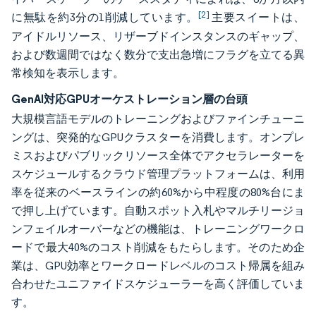
[2]
に無駄を約3分の1削減しています。
主要スイートは、
アイドルリソース、リザーブドインスタンスのギャップ、
および数週間ではなく数分で支出急増にフラグを立てる異
常検知を表示します。
GenAI対応GPUオーケストレーション層の台頭
大規模言語モデルのトレーニングおよびファインチューニ
ングは、突発的なGPUクラスターを消費します。オンプレ
ミスおよびパブリックリソース全体でアクセラレーターを
スケジュールするクラウド管理プラットフォームは、利用
率を従来のベースラインの約60%から中程度の80%台にま
で押し上げています。自動スポット入札やマルチリージョ
ンフェイルオーバーなどの機能は、トレーニングワークロ
ードで最大40%のコスト削減をもたらします。そのため企
業は、GPU効率とワークロードレベルのコスト帰属を組み
合わせたユニファイドスケジューラーを高く評価していま
す。