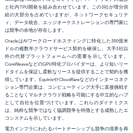
と社内TPU開発を組み合わせています。この3社が増分供
給の大部分を占めていますが、ネットワークセキュリテ
ィ、データ統合、エッジオーケストレーションの専門家に
は競争の余地が存在します。
OracleはAIワークロードホスティングに特化した300億米
ドルの複数年クラウドサービス契約を確保し、大手3社以
外の代替プラットフォームへの需要を示しています。
CoreWeaveなどのGPU特化プロバイダーは、より短いリー
ドタイムを保証し柔軟なリースを提供することで契約を獲
得しています。EquinixやCloudflareなどのインターコネク
ション専門企業は、コンピューティング大手に直接挑戦す
ることなくマルチクラウド戦略を可能にする中立的なハブ
として自社を位置づけています。これらのダイナミクス
は、純粋な競争ではなく協調競争を特徴とする成熟したエ
コシステムを示しています。
電力インフラにわたるパートナーシップも競争の境界を再