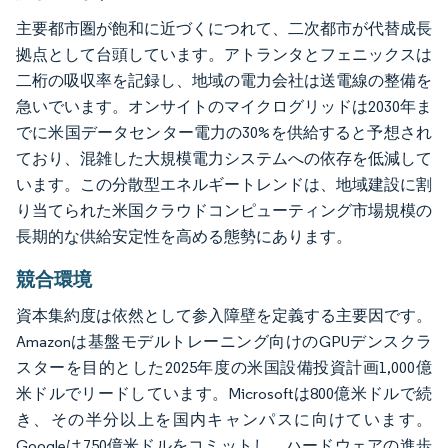
主要都市圏が飽和に近づくにつれて、二次都市が代替成長
拠点として台頭しています。アトランタとフェニックスは
二桁の吸収率を記録し、地域の電力会社は送電線の整備を
急いでいます。オンサイトのマイクログリッドは2030年ま
でに米国データセンター電力の30%を供給すると予想され
ており、混雑した大規模電力システムへの依存を低減して
います。この分散型エネルギートレンドは、地域建設に割
り当てられた米国クラウドコンピューティング市場規模の
長期的な供給安定性を高める態勢にあります。
競合環境
資本集約度は依然として参入障壁を定義する主要因です。
Amazonは基盤モデルトレーニング向けのGPUデンスクラ
スターを目的とした2025年度の米国設備投資計画1,000億
米ドルでリードしています。Microsoftは800億米ドルで続
き、その半分以上を国内キャンパスに向けています。
Googleは750億米ドルをコミットし、ハードウェアの進歩