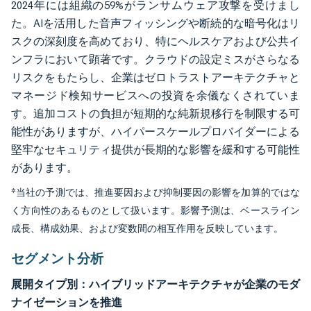
2024年には組織の59%がランサムウェア攻撃を受けまし
た。AIを活用した音声フィッシングや断続的な暗号化はリ
スクの深刻度を高めており、特にヘルスケアおよび公共イ
ンフラにおいて顕著です。クラウドの設定ミスがさらなる
リスクをもたらし、企業はゼロトラストアーキテクチャと
マネージド検知サービスへの投資を余儀なくされていま
す。追加コストの負担が短期的な純新規移行を制限する可
能性がありますが、ハイパースケールプロバイダーによる
堅牢なセキュリティ提供が長期的な影響を緩和する可能性
があります。
*当社の予測では、推進要因および抑制要因の影響を加算的ではな
く方向性のあるものとして扱います。影響予測は、ベースライン
成長、構成効果、および変数間の相互作用を反映しています。
セグメント分析
展開タイプ別：ハイブリッドアーキテクチャが企業のモダ
ナイゼーションを推進