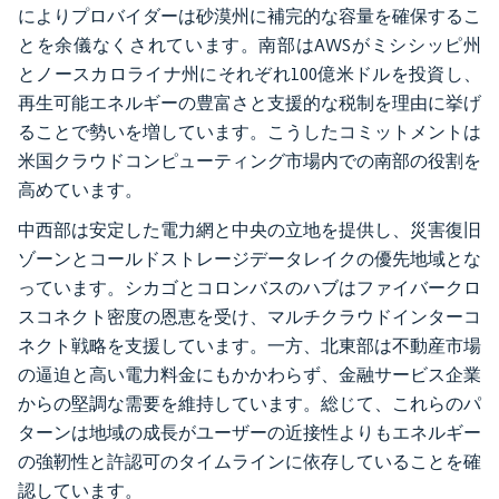
によりプロバイダーは砂漠州に補完的な容量を確保するこ
とを余儀なくされています。南部はAWSがミシシッピ州
とノースカロライナ州にそれぞれ100億米ドルを投資し、
再生可能エネルギーの豊富さと支援的な税制を理由に挙げ
ることで勢いを増しています。こうしたコミットメントは
米国クラウドコンピューティング市場内での南部の役割を
高めています。
中西部は安定した電力網と中央の立地を提供し、災害復旧
ゾーンとコールドストレージデータレイクの優先地域とな
っています。シカゴとコロンバスのハブはファイバークロ
スコネクト密度の恩恵を受け、マルチクラウドインターコ
ネクト戦略を支援しています。一方、北東部は不動産市場
の逼迫と高い電力料金にもかかわらず、金融サービス企業
からの堅調な需要を維持しています。総じて、これらのパ
ターンは地域の成長がユーザーの近接性よりもエネルギー
の強靭性と許認可のタイムラインに依存していることを確
認しています。