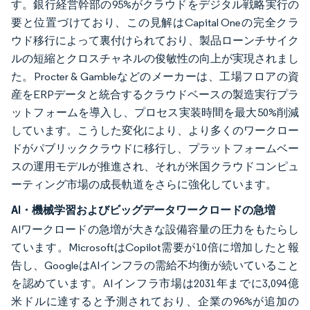
す。銀行経営幹部の95%がクラウドをデジタル戦略実行の
要と位置づけており、この見解はCapital Oneの完全クラ
ウド移行によって裏付けられており、製品ローンチサイク
ルの短縮とクロスチャネルの俊敏性の向上が実現されまし
た。Procter & Gambleなどのメーカーは、工場フロアの資
産をERPデータと統合するクラウドベースの製造実行プラ
ットフォームを導入し、プロセス実装時間を最大50%削減
しています。こうした変化により、より多くのワークロー
ドがパブリッククラウドに移行し、プラットフォームベー
スの運用モデルが推進され、それが米国クラウドコンピュ
ーティング市場の成長軌道をさらに強化しています。
AI・機械学習およびビッグデータワークロードの急増
AIワークロードの急増が大きな設備容量の圧力をもたらし
ています。MicrosoftはCopilot需要が10倍に増加したと報
告し、GoogleはAIインフラの需給不均衡が続いていること
を認めています。AIインフラ市場は2031年までに3,094億
米ドルに達すると予測されており、企業の96%が追加の