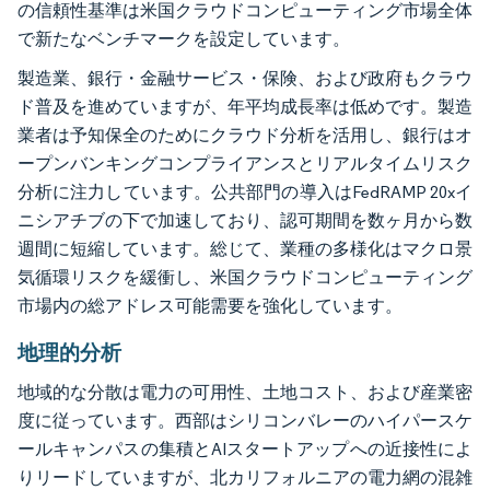
の信頼性基準は米国クラウドコンピューティング市場全体
で新たなベンチマークを設定しています。
製造業、銀行・金融サービス・保険、および政府もクラウ
ド普及を進めていますが、年平均成長率は低めです。製造
業者は予知保全のためにクラウド分析を活用し、銀行はオ
ープンバンキングコンプライアンスとリアルタイムリスク
分析に注力しています。公共部門の導入はFedRAMP 20xイ
ニシアチブの下で加速しており、認可期間を数ヶ月から数
週間に短縮しています。総じて、業種の多様化はマクロ景
気循環リスクを緩衝し、米国クラウドコンピューティング
市場内の総アドレス可能需要を強化しています。
地理的分析
地域的な分散は電力の可用性、土地コスト、および産業密
度に従っています。西部はシリコンバレーのハイパースケ
ールキャンパスの集積とAIスタートアップへの近接性によ
りリードしていますが、北カリフォルニアの電力網の混雑