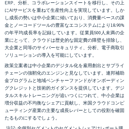
ERP、分析、コラボレーションスイートを移行し、その上
にAIサービスを重ねて生産性向上を実現しています。しか
し成長の勢いは中小企業に傾いており、消費量ベースの課
金とノーコードツールの豊富なエコシステムにより18.90%
の年平均成長率を記録しています。従業員500人未満の企
業にとって、クラウドは歴史的な固定費の障壁を排除し、
大企業と同等のサイバーセキュリティ、分析、電子商取引
ソリューションの導入を可能にしています。
政策立案者は中小企業のデジタル化を雇用創出とサプライ
チェーンの強靭化のエンジンと見なしています。連邦補助
金プログラムと地域ベンチャーファンドがオンボーディン
グクレジットと技術的ガイダンスを提供しています。デジ
タルスキルトレーニングが追いつくにつれて、中小企業は
増分収益の不均衡なシェアに貢献し、米国クラウドコンピ
ューティング産業の主要な成長レバーとしての役割を確固
たるものにするでしょう。
注記: 全個別セグメントのセグメントシェアはレポート購