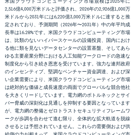
米国クラウドコンピューティング市場規模は2025年に
2,516億4,000万米ドルと評価され、2026年の2,926億1,000万
米ドルから2031年には6,220億3,000万米ドルに達すると推
定されており、予測期間（2026年〜2031年）中の年平均成
長率は16.28%です。米国クラウドコンピューティング市場
は、比類のないハイパースケールの設備投資、国内におけ
る他に類を見ないデータセンターの設置基盤、そしてあら
ゆる主要産業分野における人工知能ワークロードの急速な
制度化から引き続き恩恵を受けています。強力な連邦政府
のインセンティブ、堅調なベンチャー資金調達、および深
い企業需要により、米国クラウドコンピューティング市場
は絶対的な価値と成長速度の両面でグローバルな競合他社
を大きくリードしています。電力網のボトルネックとサイ
バー脅威の深刻化は見通しを抑制する要因となっています
が、電力網の整備とゼロトラストセキュリティフレームワ
ークが歩調を合わせて進む限り、全体的な拡大軌道を脱線
させるとは予想されていません。これらの需要側および供
給側の力が相まって、米国クラウドコンピューティング市