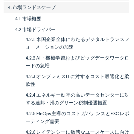
4. 市場ランドスケープ
4.1 市場概要
4.2 市場ドライバー
4.2.1 米国企業全体にわたるデジタルトランスフ
ォーメーションの加速
4.2.2 AI・機械学習およびビッグデータワークロ
ードの急増
4.2.3 オンプレミスITに対するコスト最適化と柔
軟性
4.2.4 エネルギー効率の高いデータセンターに対
する連邦・州のグリーン税制優遇措置
4.2.5 FinOps主導のコストガバナンスとESGレポ
ーティング需要
4.2.6 レイテンシーに敏感なユースケースに向け