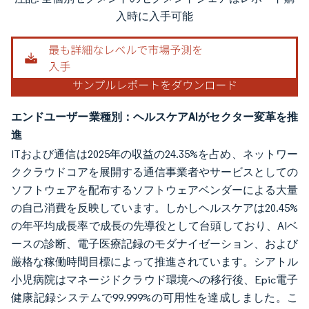
画像 © Mordor Intelligence。再利用にはCC BY 4.0の表示が必要です。
入時に入手可能
エンドユーザー業種別：ヘルスケアAIがセクター変革を推
進
ITおよび通信は2025年の収益の24.35%を占め、ネットワー
ククラウドコアを展開する通信事業者やサービスとしての
ソフトウェアを配布するソフトウェアベンダーによる大量
の自己消費を反映しています。しかしヘルスケアは20.45%
の年平均成長率で成長の先導役として台頭しており、AIベ
ースの診断、電子医療記録のモダナイゼーション、および
厳格な稼働時間目標によって推進されています。シアトル
小児病院はマネージドクラウド環境への移行後、Epic電子
健康記録システムで99.999%の可用性を達成しました。こ