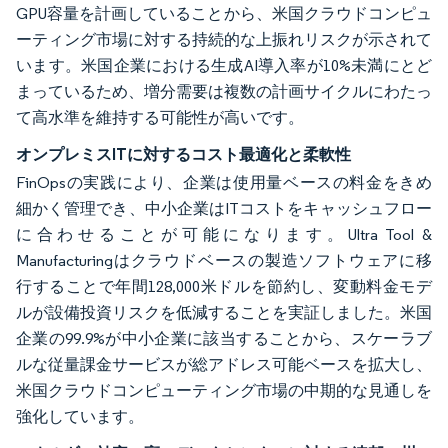
GPU容量を計画していることから、米国クラウドコンピュ
ーティング市場に対する持続的な上振れリスクが示されて
います。米国企業における生成AI導入率が10%未満にとど
まっているため、増分需要は複数の計画サイクルにわたっ
て高水準を維持する可能性が高いです。
オンプレミスITに対するコスト最適化と柔軟性
FinOpsの実践により、企業は使用量ベースの料金をきめ
細かく管理でき、中小企業はITコストをキャッシュフロー
に合わせることが可能になります。Ultra Tool &
Manufacturingはクラウドベースの製造ソフトウェアに移
行することで年間128,000米ドルを節約し、変動料金モデ
ルが設備投資リスクを低減することを実証しました。米国
企業の99.9%が中小企業に該当することから、スケーラブ
ルな従量課金サービスが総アドレス可能ベースを拡大し、
米国クラウドコンピューティング市場の中期的な見通しを
強化しています。