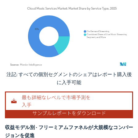
注記: すべての個別セグメントのシェアはレポート購入後
画像 © Mordor Intelligence。再利用にはCC BY 4.0の表示が必要です。
に入手可能
収益モデル別 - フリーミアムファネルが大規模なコンバー
ジョンを促進