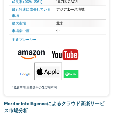
成長率 (2026 - 2031)
10.71% CAGR
最も急速に成長している
アジア太平洋地域
市場
最大市場
北米
市場集中度
中
画像 © Mordor Intelligence。再利用にはCC BY 4.0の表示が必要です。
主要プレーヤー
*免責事項:主要選手の並び順不同
Mordor Intelligenceによるクラウド音楽サービ
ス市場分析