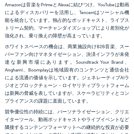
Amazonは音楽をPrimeとAlexaに結びつけ、YouTubeは動画
によるディスカバリーを活用し、Tencentはソーシャル機
能を統合しています。独占的なポッドキャスト、ライブス
トリーム契約、マーチャンダイズショップにより差別化が
強化され、乗り換えの障壁が高まっています。
ホワイトスペースの機会は、商業施設向けB2B音楽、スー
パーファン向けマネタイゼーション、決済インフラが未発
達な新興市場にあります。Soundtrack Your Brand、
Anghami、Boomplayは地域固有のコンテンツと通信会社
による流通の価値を示しています。ジェネレーティブAIラ
ジオとブロックチェーン・ロイヤリティプラットフォーム
は新興の脅威を表していますが、スケーラビリティとコン
プライアンスの課題に直面しています。
競争優位性の持続には、パーソナライゼーション、クリエ
イターツール、動画ポッドキャストやライブイベントなど
隣接するコンテンツフォーマットへの継続的な投資が必要