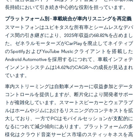
長持続において引き続き中心的な役割を担っています。
プラットフォーム別 - 車載統合が車内リスニングを再定義
スマートフォンはユビキタスな所有率とシームレスなデバ
イス間の引き継ぎにより、2025年収益の68.82%を占めまし
た。ゼネラルモーターズがCarPlayを廃止してネイティブ
のSpotifyおよびYouTube Musicクライアントを搭載した
Android Automotiveを採用するにつれて、車載インフォテ
インメントシステムは14.62%のCAGRへの成長が見込まれ
ています。
車内ストリーミングは自動車メーカーに収益参加とデータ
コントロールを提供しますが、断片化により開発者サポー
トが複雑化しています。スマートスピーカーとウェアラブ
ルはホームやジムにおけるリスニングのコンテキストを拡
大しており、一方でPCはモバイルセッションが支配的に
なるにつれて減少傾向にあります。プラットフォームの多
様化はクラウド音楽サービス市場のスティッキネスを高