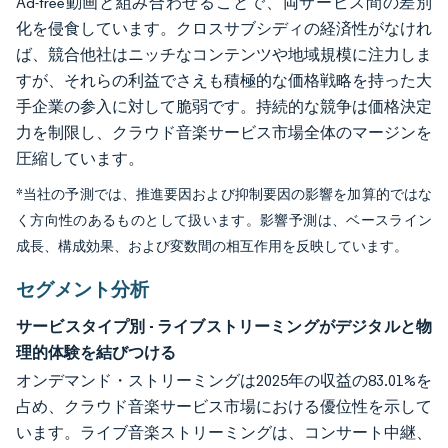
Ad-free動画と組み合わせることで、両サービス間の差別
化を侵食しています。クロスサブシディの経済性がなけれ
ば、競合他社はニッチなコンテンツや地域規模に注力しま
すが、それらの利益でさえも積極的な価格戦略を持った大
手企業の参入に対して脆弱です。持続的な競争は価格決定
力を制限し、クラウド音楽サービス市場全体のマージンを
圧縮しています。
*当社の予測では、推進要因および抑制要因の影響を加算的ではな
く方向性のあるものとして扱います。影響予測は、ベースライン
成長、構成効果、および変数間の相互作用を反映しています。
セグメント分析
サービスタイプ別 - ライブストリーミングがデジタルと物
理的体験を結びつける
オンデマンド・ストリーミングは2025年の収益の83.01%を
占め、クラウド音楽サービス市場における優位性を示して
います。ライブ音楽ストリーミングは、コンサート中継、