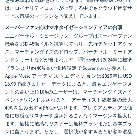
を積み重ねる戦略を取っています。価格主導のARPU向上
は、ロイヤリティコストが上昇する中でもクラウド音楽サ
ービス市場のマージンを下支えしています。
スーパーファン向けマネタイゼーションティアの台頭
ユニバーサル・ミュージック・グループはスーパーファン
機会をUSD 45億ドルと試算しており、先行チケットアクセ
ス、マーチャンダイズのドロップ、バーチャル・ミートア
[3]
ンドグリートなどが含まれます。
Spotifyは2024年に標準
プランより約40%高い価格設定でSupremiumを導入し、
Apple Music アーティストエディションは2025年にUSD
16.99で続きました。データによると、最もエンゲージメ
ントの高い上位10%のユーザーは、マーチャンダイズとイ
ベントがバンドルされると、アーティスト総収益の最大
40%を生み出す可能性があります。プレミアムティアは価
格に敏感なリスナーを遠ざけることなくマージンを拡大し
ます。価格に敏感なリスナーは無料プランまたは基本プラ
ンに留まります。ただし、選択肢が多すぎると顧客を混乱