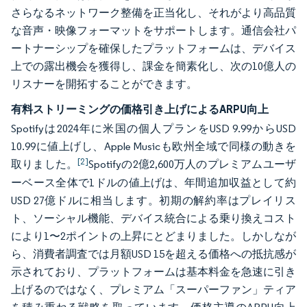
さらなるネットワーク整備を正当化し、それがより高品質
な音声・映像フォーマットをサポートします。通信会社パ
ートナーシップを確保したプラットフォームは、デバイス
上での露出機会を獲得し、課金を簡素化し、次の10億人の
リスナーを開拓することができます。
有料ストリーミングの価格引き上げによるARPU向上
Spotifyは2024年に米国の個人プランをUSD 9.99からUSD
10.99に値上げし、Apple Musicも欧州全域で同様の動きを
[2]
取りました。
Spotifyの2億2,600万人のプレミアムユーザ
ーベース全体で1ドルの値上げは、年間追加収益として約
USD 27億ドルに相当します。初期の解約率はプレイリス
ト、ソーシャル機能、デバイス統合による乗り換えコスト
により1〜2ポイントの上昇にとどまりました。しかしなが
ら、消費者調査では月額USD 15を超える価格への抵抗感が
示されており、プラットフォームは基本料金を急速に引き
上げるのではなく、プレミアム「スーパーファン」ティア