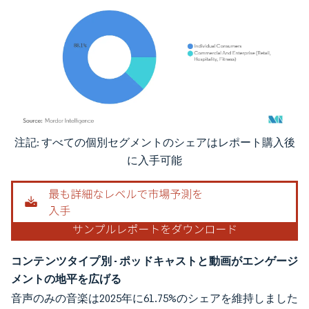
注記: すべての個別セグメントのシェアはレポート購入後
画像 © Mordor Intelligence。再利用にはCC BY 4.0の表示が必要です。
に入手可能
コンテンツタイプ別 - ポッドキャストと動画がエンゲージ
メントの地平を広げる
音声のみの音楽は2025年に61.75%のシェアを維持しました