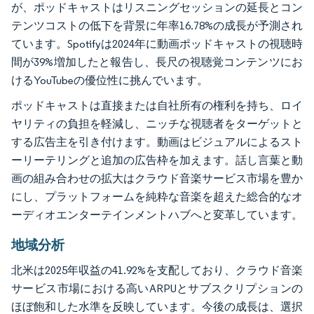
が、ポッドキャストはリスニングセッションの延長とコン
テンツコストの低下を背景に年率16.78%の成長が予測され
ています。Spotifyは2024年に動画ポッドキャストの視聴時
間が39%増加したと報告し、長尺の視聴覚コンテンツにお
けるYouTubeの優位性に挑んでいます。
ポッドキャストは直接または自社所有の権利を持ち、ロイ
ヤリティの負担を軽減し、ニッチな視聴者をターゲットと
する広告主を引き付けます。動画はビジュアルによるスト
ーリーテリングと追加の広告枠を加えます。話し言葉と動
画の組み合わせの拡大はクラウド音楽サービス市場を豊か
にし、プラットフォームを純粋な音楽を超えた総合的なオ
ーディオエンターテインメントハブへと変革しています。
地域分析
北米は2025年収益の41.92%を支配しており、クラウド音楽
サービス市場における高いARPUとサブスクリプションの
ほぼ飽和した水準を反映しています。今後の成長は、選択