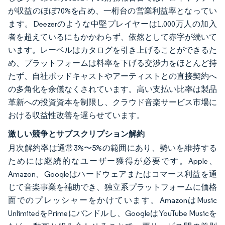
が収益のほぼ70%を占め、一桁台の営業利益率となってい
ます。Deezerのような中堅プレイヤーは1,000万人の加入
者を超えているにもかかわらず、依然として赤字が続いて
います。レーベルはカタログを引き上げることができるた
め、プラットフォームは料率を下げる交渉力をほとんど持
たず、自社ポッドキャストやアーティストとの直接契約へ
の多角化を余儀なくされています。高い支払い比率は製品
革新への投資資本を制限し、クラウド音楽サービス市場に
おける収益性改善を遅らせています。
激しい競争とサブスクリプション解約
月次解約率は通常3%〜5%の範囲にあり、勢いを維持する
ためには継続的なユーザー獲得が必要です。Apple、
Amazon、Googleはハードウェアまたはコマース利益を通
じて音楽事業を補助でき、独立系プラットフォームに価格
面でのプレッシャーをかけています。AmazonはMusic
UnlimitedをPrimeにバンドルし、GoogleはYouTube Musicを