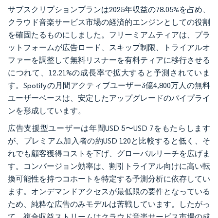
サブスクリプションプランは2025年収益の78.05%を占め、
クラウド音楽サービス市場の経済的エンジンとしての役割
を確固たるものにしました。フリーミアムティアは、プラ
ットフォームが広告ロード、スキップ制限、トライアルオ
ファーを調整して無料リスナーを有料ティアに移行させる
につれて、12.21%の成長率で拡大すると予測されていま
す。Spotifyの月間アクティブユーザー3億4,800万人の無料
ユーザーベースは、安定したアップグレードのパイプライ
ンを形成しています。
広告支援型ユーザーは年間USD 5〜USD 7をもたらします
が、プレミアム加入者の約USD 120と比較すると低く、そ
れでも顧客獲得コストを下げ、グローバルリーチを広げま
す。コンバージョン効率は、割引トライアル向けに高い転
換可能性を持つコホートを特定する予測分析に依存してい
ます。オンデマンドアクセスが最低限の要件となっている
ため、純粋な広告のみモデルは苦戦しています。したがっ
て、複合収益ストリームはクラウド音楽サービス市場の成