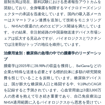
規制当局は現在、眼科試験における患者報告アウトカムを
奨励しており、全身曝露を制限するマイクロドーズインジ
ェクターの承認を迅速化しています。国内の吸入器メーカ
ーはスマートフォン連携を追加して技術をモニタリング
し、NHSAの償還のためのエビデンス閾値を満たしていま
す。その結果、非注射経路の中国薬物送達デバイス市場シ
ェアは拡大する見込みですが、バイオロジクスとワクチン
では注射剤がトップの地位を維持しています。
治療用途別：糖尿病の急増の中での腫瘍学のリーダーシッ
プ
腫瘍学は2025年に28.98%の収益を獲得し、BeiGeneなどの
企業が特殊な送達を必要とする標的抗体に多額の研究開発
費を投じていることを反映しています。糖尿病デバイス
は、国が膨大な糖尿病人口と格闘する中、9.18%のCAGR
を記録すると予測されています。心血管用途は3億3,000万
人の患者を抱えて引き続き重要であり、自己免疫療法は
NHSA適用範囲に入るバイオロジクスから恩恵を受けてい