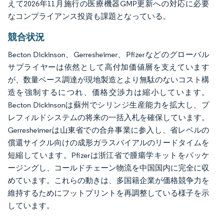
えて2026年11月施行の医療機器GMP更新への対応に必要
なコンプライアンス投資も課題となっている。
競合状況
Becton Dickinson、Gerresheimer、Pfizerなどのグローバル
サプライヤーは依然として高付加価値層を支えています
が、数量ベース調達が現地製造とより無駄のないコスト構
造を強制するにつれ、価格交渉力は縮小しています。
Becton Dickinsonは蘇州でシリンジ生産能力を拡大し、プ
レフィルドシステムの将来の一括入札を確保しています。
Gerresheimerは山東省での合弁事業に参入し、省レベルの
償還サイクル向けの成形ガラスバイアルのリードタイムを
短縮しています。Pfizerは浙江省で腫瘍学キットをパッケ
ージングし、コールドチェーン物流を中国国内に完全に収
めています。これらの動きは、多国籍企業が価格競争力を
維持するためにフットプリントを再調整している様子を示
しています。