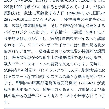
2026年から2031年にかけて8.38%のCAGRで2031年までに
221億1,000万米ドルに達すると予測されています。成長の
原動力は、急速に高齢化する人口（2040年までに国民の
28%が60歳以上になる見込み）、慢性疾患の有病率の上
昇、広範な償還制度改革、そして精密な送達を必要とする
[1]
バイオロジクスの波です。
数量ベース調達（VBP）によ
り平均薬価が53%低下し、病院は国内製デバイスへと誘導
される一方、グローバルサプライヤーには生産の現地化が
促されています。一級都市における大気質の持続的な課題
は、呼吸器疾患が公衆衛生上の優先課題であり続ける中、
吸入プラットフォームへの需要を支えています。同時に、
5G接続とAI対応アドヒアランスツールが、農村地域にお
けるスマートな在宅使用システムの新たな機会を開いてい
[2]
ます。
国内の医薬品開発製造受託機関（CDMO）が規
模を拡大するにつれ、競争圧力が高まり、注射剤および新
興の埋め込み型デバイスの両方でコストが圧縮されていま
す。