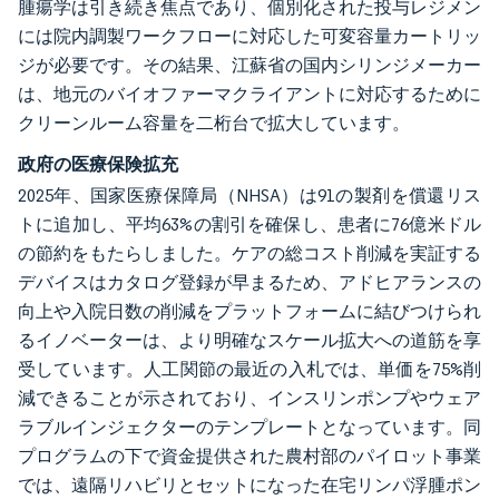
腫瘍学は引き続き焦点であり、個別化された投与レジメン
には院内調製ワークフローに対応した可変容量カートリッ
ジが必要です。その結果、江蘇省の国内シリンジメーカー
は、地元のバイオファーマクライアントに対応するために
クリーンルーム容量を二桁台で拡大しています。
政府の医療保険拡充
2025年、国家医療保障局（NHSA）は91の製剤を償還リス
トに追加し、平均63%の割引を確保し、患者に76億米ドル
の節約をもたらしました。ケアの総コスト削減を実証する
デバイスはカタログ登録が早まるため、アドヒアランスの
向上や入院日数の削減をプラットフォームに結びつけられ
るイノベーターは、より明確なスケール拡大への道筋を享
受しています。人工関節の最近の入札では、単価を75%削
減できることが示されており、インスリンポンプやウェア
ラブルインジェクターのテンプレートとなっています。同
プログラムの下で資金提供された農村部のパイロット事業
では、遠隔リハビリとセットになった在宅リンパ浮腫ポン