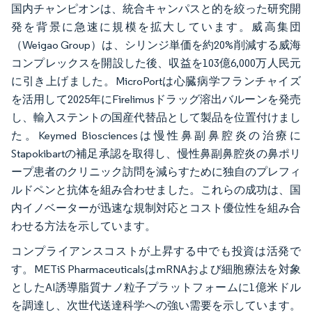
国内チャンピオンは、統合キャンパスと的を絞った研究開
発を背景に急速に規模を拡大しています。威高集団
（Weigao Group）は、シリンジ単価を約20%削減する威海
コンプレックスを開設した後、収益を103億6,000万人民元
に引き上げました。MicroPortは心臓病学フランチャイズ
を活用して2025年にFirelimusドラッグ溶出バルーンを発売
し、輸入ステントの国産代替品として製品を位置付けまし
た。Keymed Biosciencesは慢性鼻副鼻腔炎の治療に
Stapokibartの補足承認を取得し、慢性鼻副鼻腔炎の鼻ポリ
ープ患者のクリニック訪問を減らすために独自のプレフィ
ルドペンと抗体を組み合わせました。これらの成功は、国
内イノベーターが迅速な規制対応とコスト優位性を組み合
わせる方法を示しています。
コンプライアンスコストが上昇する中でも投資は活発で
す。METiS PharmaceuticalsはmRNAおよび細胞療法を対象
としたAI誘導脂質ナノ粒子プラットフォームに1億米ドル
を調達し、次世代送達科学への強い需要を示しています。