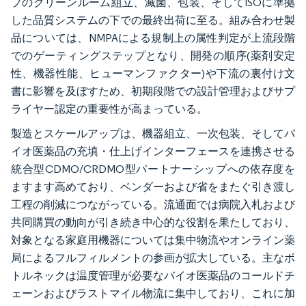
プのクリーンルーム組立、滅菌、包装、そしてISOに準拠
した品質システムの下での最終出荷に至る。組み合わせ製
品については、NMPAによる規制上の属性判定が上流段階
でのゲーティングステップとなり、開発の順序(薬剤安定
性、機器性能、ヒューマンファクター)や下流の裏付け文
書に影響を及ぼすため、初期段階での設計管理およびサプ
ライヤー認定の重要性が高まっている。
製造とスケールアップは、機器組立、一次包装、そしてバ
イオ医薬品の充填・仕上げインターフェースを連携させる
統合型CDMO/CRDMO型パートナーシップへの依存度を
ますます高めており、ベンダーおよび省をまたぐ引き渡し
工程の削減につながっている。流通面では病院入札および
共同購買の動向が引き続き中心的な役割を果たしており、
対象となる家庭用機器については集中物流やオンライン薬
局によるフルフィルメントの参画が拡大している。主なボ
トルネックは温度管理が必要なバイオ医薬品のコールドチ
ェーンおよびラストマイル物流に集中しており、これに加