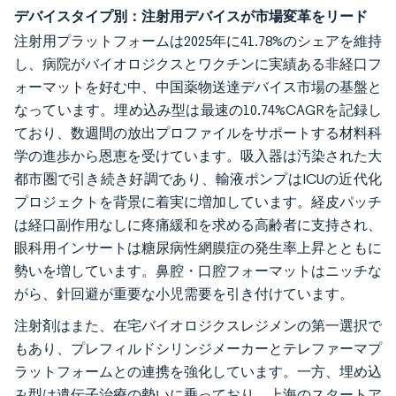
デバイスタイプ別：注射用デバイスが市場変革をリード
注射用プラットフォームは2025年に41.78%のシェアを維持
し、病院がバイオロジクスとワクチンに実績ある非経口フ
ォーマットを好む中、中国薬物送達デバイス市場の基盤と
なっています。埋め込み型は最速の10.74%CAGRを記録し
ており、数週間の放出プロファイルをサポートする材料科
学の進歩から恩恵を受けています。吸入器は汚染された大
都市圏で引き続き好調であり、輸液ポンプはICUの近代化
プロジェクトを背景に着実に増加しています。経皮パッチ
は経口副作用なしに疼痛緩和を求める高齢者に支持され、
眼科用インサートは糖尿病性網膜症の発生率上昇とともに
勢いを増しています。鼻腔・口腔フォーマットはニッチな
がら、針回避が重要な小児需要を引き付けています。
注射剤はまた、在宅バイオロジクスレジメンの第一選択で
もあり、プレフィルドシリンジメーカーとテレファーマプ
ラットフォームとの連携を強化しています。一方、埋め込
み型は遺伝子治療の勢いに乗っており、上海のスタートア