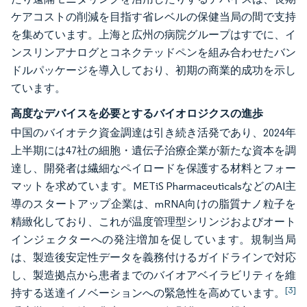
ケアコストの削減を目指す省レベルの保健当局の間で支持
を集めています。上海と広州の病院グループはすでに、イ
ンスリンアナログとコネクテッドペンを組み合わせたバン
ドルパッケージを導入しており、初期の商業的成功を示し
ています。
高度なデバイスを必要とするバイオロジクスの進歩
中国のバイオテク資金調達は引き続き活発であり、2024年
上半期には47社の細胞・遺伝子治療企業が新たな資本を調
達し、開発者は繊細なペイロードを保護する材料とフォー
マットを求めています。METiS PharmaceuticalsなどのAI主
導のスタートアップ企業は、mRNA向けの脂質ナノ粒子を
精緻化しており、これが温度管理型シリンジおよびオート
インジェクターへの発注増加を促しています。規制当局
は、製造後安定性データを義務付けるガイドラインで対応
し、製造拠点から患者までのバイオアベイラビリティを維
[3]
持する送達イノベーションへの緊急性を高めています。