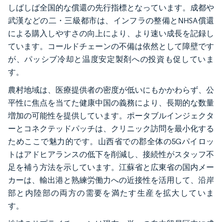
しばしば全国的な償還の先行指標となっています。成都や
武漢などの二・三級都市は、インフラの整備とNHSA償還
による購入しやすさの向上により、より速い成長を記録し
ています。コールドチェーンの不備は依然として障壁です
が、パッシブ冷却と温度安定製剤への投資も促していま
す。
農村地域は、医療提供者の密度が低いにもかかわらず、公
平性に焦点を当てた健康中国の義務により、長期的な数量
増加の可能性を提供しています。ポータブルインジェクタ
ーとコネクテッドパッチは、クリニック訪問を最小化する
ためここで魅力的です。山西省での郡全体の5Gパイロッ
トはアドヒアランスの低下を削減し、接続性がスタッフ不
足を補う方法を示しています。江蘇省と広東省の国内メー
カーは、輸出港と熟練労働力への近接性を活用して、沿岸
部と内陸部の両方の需要を満たす生産を拡大していま
す。