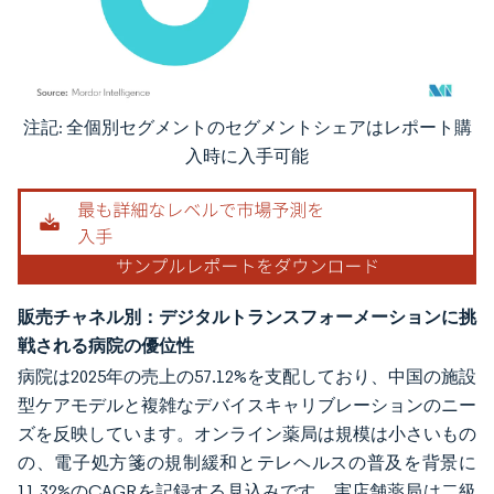
注記: 全個別セグメントのセグメントシェアはレポート購
画像 © Mordor Intelligence。再利用にはCC BY 4.0の表示が必要です。
入時に入手可能
販売チャネル別：デジタルトランスフォーメーションに挑
戦される病院の優位性
病院は2025年の売上の57.12%を支配しており、中国の施設
型ケアモデルと複雑なデバイスキャリブレーションのニー
ズを反映しています。オンライン薬局は規模は小さいもの
の、電子処方箋の規制緩和とテレヘルスの普及を背景に
11.32%のCAGRを記録する見込みです。実店舗薬局は二級