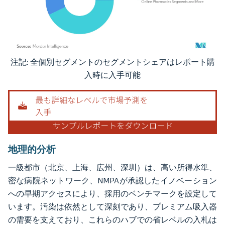
注記: 全個別セグメントのセグメントシェアはレポート購
画像 © Mordor Intelligence。再利用にはCC BY 4.0の表示が必要です。
入時に入手可能
地理的分析
一級都市（北京、上海、広州、深圳）は、高い所得水準、
密な病院ネットワーク、NMPAが承認したイノベーション
への早期アクセスにより、採用のベンチマークを設定して
います。汚染は依然として深刻であり、プレミアム吸入器
の需要を支えており、これらのハブでの省レベルの入札は