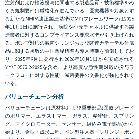
注射剤および輸液投与に関連する製造品質・技術標準をめ
ぐる規制要件は厳格化が進んでいる。医療機器を対象とす
る新たなNMPA適正製造基準(GMP)フレームワークは2026
年11月1日に施行され、病院や小売チャネルに供給する製
造業者に対するコンプライアンス要求水準が引き上げられ
る。ポンプ対応の滅菌シリンジおよび関連カテーテル付属
品に関する複数の中国業界標準も導入時期を前倒ししてお
り、2025年9月に発行され2026年10月1日から実施される
YY/T 0573.2-2025を含め、より高度な急性期対応の投与ワ
ークフローに対する性能・滅菌要件の文書化が強化されて
いる。
バリューチェーン分析
バリューチェーンは原材料および重要部品(医療グレード
のポリマー、エラストマー、ガラス、精密針、スプリン
グ、マイクロモーター、センサー、組込み電子部品)から
始まり、金型・成形工程、ペン型注入器・シリンジ・ポン