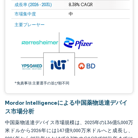
成長率 (2026 - 2031)
8.38% CAGR
市場集中度
中
画像 © Mordor Intelligence。再利用にはCC BY 4.0の表示が必要です。
主要プレーヤー
*免責事項:主要選手の並び順不同
Mordor Intelligenceによる中国薬物送達デバイ
ス市場分析
中国薬物送達デバイス市場規模は、2025年の136億5,000万
米ドルから2026年には147億9,000万米ドルへと成長し、