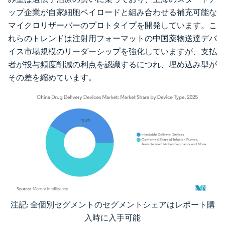
ップ企業が自家細胞ペイロードと組み合わせる補充可能な
マイクロリザーバーのプロトタイプを開発しています。こ
れらのトレンドは注射用フォーマットの中国薬物送達デバ
イス市場規模のリーダーシップを強化していますが、支払
者が投与頻度削減の利点を認識するにつれ、埋め込み型が
その差を縮めています。
注記: 全個別セグメントのセグメントシェアはレポート購
画像 © Mordor Intelligence。再利用にはCC BY 4.0の表示が必要です。
入時に入手可能