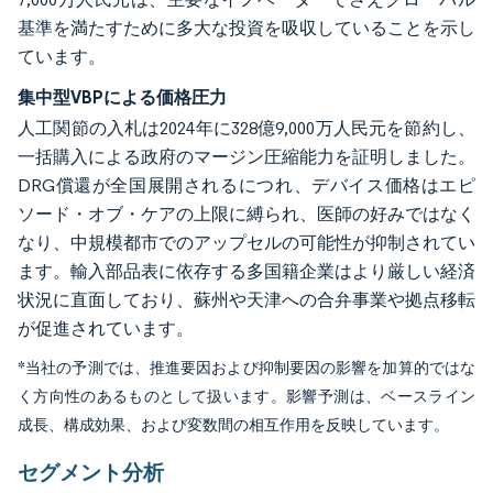
基準を満たすために多大な投資を吸収していることを示し
ています。
集中型VBPによる価格圧力
人工関節の入札は2024年に328億9,000万人民元を節約し、
一括購入による政府のマージン圧縮能力を証明しました。
DRG償還が全国展開されるにつれ、デバイス価格はエピ
ソード・オブ・ケアの上限に縛られ、医師の好みではなく
なり、中規模都市でのアップセルの可能性が抑制されてい
ます。輸入部品表に依存する多国籍企業はより厳しい経済
状況に直面しており、蘇州や天津への合弁事業や拠点移転
が促進されています。
*当社の予測では、推進要因および抑制要因の影響を加算的ではな
く方向性のあるものとして扱います。影響予測は、ベースライン
成長、構成効果、および変数間の相互作用を反映しています。
セグメント分析