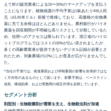
えて村の販売業者による20〜30%のマークアップを支払う
ことになります。植物保護の平均予算は1畝あたり450人民
元（63.00米ドル）前後で推移しており、高価格の生物農
薬に充てる余裕はほとんどありません。農村銀行がバイオ
農薬を回収期間が不明確な高リスクとして分類しているた
め、信用へのアクセスは限られています。浙江省のパイロ
ットプログラムではコストの30%が払い戻されましたが、
多くの高齢農業者が提供できないデジタル記録が必要とさ
れたため、対象農場の12%にしか普及が広がりませんでし
た。
*当社の予測では、推進要因および抑制要因の影響を加算的ではな
く方向性のあるものとして扱います。影響予測は、ベースライン
成長、構成効果、および変数間の相互作用を反映しています。
セグメント分析
剤型別：生物殺菌剤が需要を支え、生物殺虫剤が加速
生物殺菌剤は2025年の収益の40%を占め、580万ヘクター