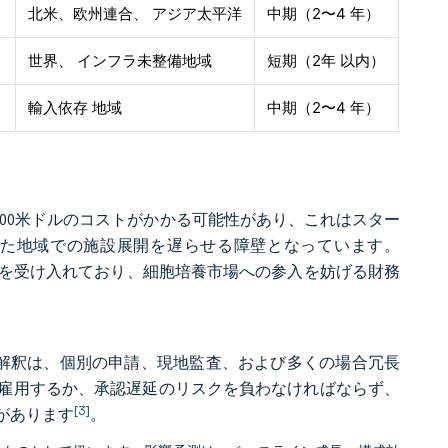
北米、欧州連合、 アジア太平洋
中期（2〜4 年）
世界、 インフラ未整備地域
短期（2年 以内）
輸入依存 地域
中期（2〜4 年）
,400米ドルのコストがかかる可能性があり、これはスター
た地域での施設展開を遅らせる障壁となっています。
桁の価格を受け入れており、細胞培養市場への参入を妨げる財務
別解釈は、個別の申請、現地監査、および多くの場合冗長
雇用するか、承認遅延のリスクを負わなければならず、
[3]
があります
。