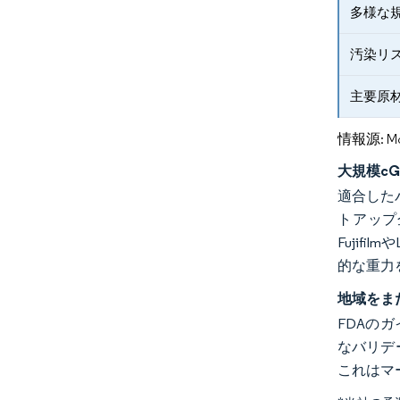
多様な
汚染リ
主要原
情報源: Mord
大規模c
適合した
トアップ
Fuji
的な重力
地域をま
FDAの
なバリデ
これはマ