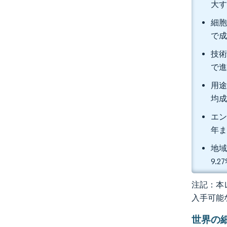
大
細胞
で
技術
で
用途
均成
エン
年ま
地域
9.
注記：本レ
入手可能
世界の