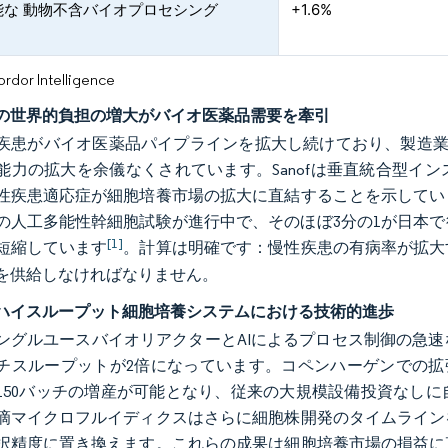
能な 動物不含バイオプロセシング
+1.6%
or Intelligence
の世界的負担の増大がバイオ医薬品需要を牽引
疾患がバイオ医薬品パイプラインを拡大し続けており、製造業者
能力の拡大を余儀なくされています。Sanofは垂直統合型イ
性疾患適応症が細胞培養市場の拡大に直結することを示してい
上の人工多能性幹細胞試験が進行中で、そのほぼ3分の1が日本
[1]
短縮しています
。計算は明確です：慢性疾患の有病率が拡大
を供給しなければなりません。
ハイスループット細胞培養システムにおける技術的進歩
ングルユースバイオリアクターとAIによるプロセス制御の急
チスループットが2倍になっています。コペンハーゲンでの拡張
150バッチの増産が可能となり、従来の大規模設備投資なし
滴マイクロフルイディクスはさらに細胞株開発のタイムライン
択精度に置き換えます。これらの成果は細胞培養市場の損益に