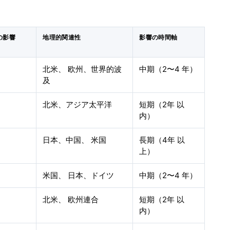
の影響
地理的関連性
影響の時間軸
北米、 欧州、世界的波
中期（2〜4 年）
及
北米、アジア太平洋
短期（2年 以
内）
日本、中国、 米国
長期（4年 以
上）
米国、 日本、ドイツ
中期（2〜4 年）
北米、 欧州連合
短期（2年 以
内）