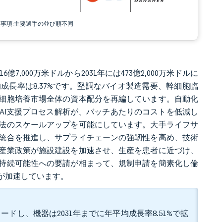
責事項:主要選手の並び順不同
6億7,000万米ドルから2031年には473億2,000万米ドルに
均成長率は8.37%です。堅調なバイオ製造需要、幹細胞臨
細胞培養市場全体の資本配分を再編しています。自動化
AI支援プロセス解析が、バッチあたりのコストを低減し
法のスケールアップを可能にしています。大手ライフサ
統合を推進し、サプライチェーンの強靭性を高め、技術
産業政策が施設建設を加速させ、生産を患者に近づけ、
持続可能性への要請が相まって、規制申請を簡素化し倫
が加速しています。
ードし、機器は2031年までに年平均成長率8.51%で拡