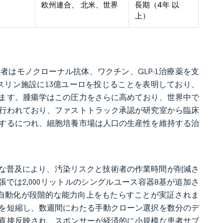
欧州連合、 北米、世界
長期（4年 以
上）
はモノクローナル抗体、ワクチン、GLP-1治療薬を支
ンスリン施設に13億ユーロを投じることを表明しており、
ます。腫瘍学はこの圧力をさらに高めており、世界中で
で行われており、ファストトラック承認が研究室から臨床
するにつれ、細胞培養市場は人口の生産性を維持する治
速な普及により、汚染リスクと技術者の作業時間が削減さ
では2,000リットルのシングルユース容器8基が追加さ
に自動化が段階的な能力向上をもたらすことが実証されま
を短縮し、数週間にわたる手動クローン選択を数分のデ
直接反映され、スポンサーが経済的に小規模な患者サブ