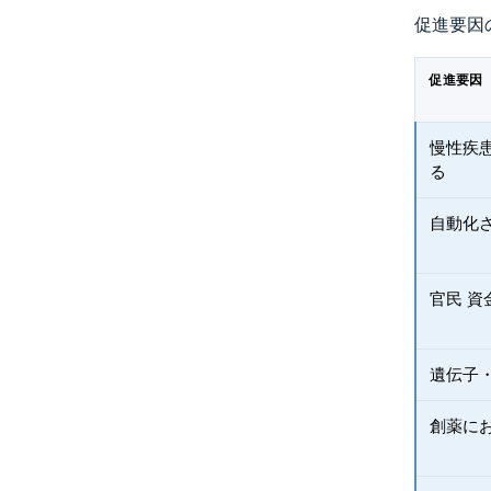
促進要因
促進要因
慢性疾
る
自動化
官民 資
遺伝子
創薬に