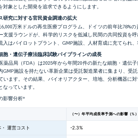
を対象とした開発を追求できるようにします。
ス研究に対する官民資金調達の拡大
6,000万米ドルの再生医療プログラム、ドイツの前年比78%の資金
ー支援ラウンドが、科学的リスクを低減し民間の共同投資を呼
流入はパイロットプラント、GMP施設、人材育成に充てられ
細胞・遺伝子療法臨床試験パイプラインの成長
医薬品局（FDA）は2025年から年間20件の新たな細胞・遺
内GMP施設を持たない革新企業は受託製造業者に集まり、受託製
ています。その結果、バイオリアクター、培地、分析機器に対
となっています。
の影響分析
*
（〜）年平均成長率予測への影響（%
本・ 運営コスト
-2.3%