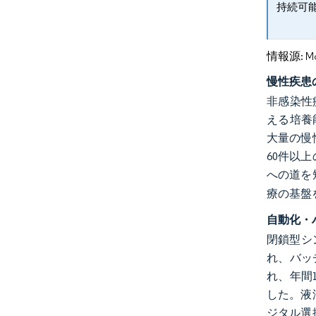
持続可
情報源: Mord
慢性疾患
非感染性
える培養
大量の慢
60件以
への道を
療の基盤
自動化・
閉鎖型シ
れ、バッ
れ、年間
した。液
ジタル選