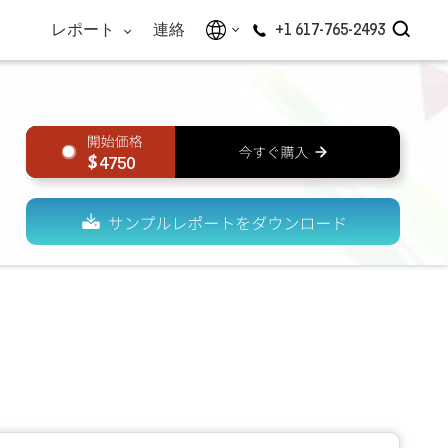
レポート
連絡
+1 617-765-2493
4750