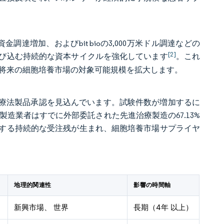
調達増加、およびbit bioの3,000万米ドル調達などの
[2]
び込む持続的な資本サイクルを強化しています
。これ
、将来の細胞培養市場の対象可能規模を拡大します。
伝子療法製品承認を見込んでいます。試験件数が増加するに
造業者はすでに外部委託された先進治療製造の67.13%
する持続的な受注残が生まれ、細胞培養市場サプライヤ
）
地理的関連性
影響の時間軸
新興市場、 世界
長期（4年 以上）