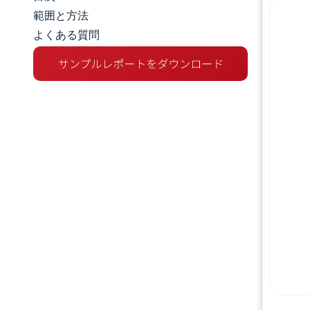
市場規模とシェア
範囲と方法
よくある質問
市場分析
トレンドとインサイト
セグメント分析
地理分析
規制環境
競争環境
主要プレーヤー
機会と展望
業界の動向