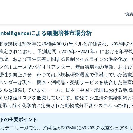
*免
r Intelligenceによる細胞培養市場分析
場規模は2025年に293億4,000万米ドルと評価され、2026年の31
推定されており、予測期間（2026年〜2031年）における年平
急増、および再生医療に関する規制タイムラインの厳格化が、
ングルユース型バイオリアクター、無血清培地の革新、および
現性を向上させ、かつては小規模研究環境で停滞していた治療
ベンダーは現在、機器・消耗品・受託サービスを統合した垂直
クルを短縮しています。一方、日本・中国・米国における地域
えた物流リスクを低減しています。胎児ウシ血清の供給制約と
を取り除く化学的に定義された動物成分不含システムへの移行
トの主要ポイント
カテゴリー別では、消耗品が2025年に59.20%の収益シェアをリ