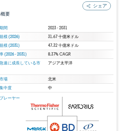
シェア
場概要
期間
2023 - 2031
模 (2026)
31.67 十億米ドル
模 (2031)
47.32 十億米ドル
(2026 - 2031)
8.37% CAGR
急速に成長している市
アジア太平洋
.0の表示が必要です。
市場
北米
集中度
中
 Mordor Intelligence。再利用にはCC BY 4.0の表示が必要です。
プレーヤー