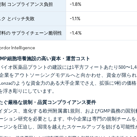
規制 コンプライアンス負担
-1.8%
スク とバッチ失敗
-1.1%
材料の サプライチェーン脆弱性
-1.4%
or Intelligence
GMP細胞培養施設の高い資本・運営コスト
バイオ医薬品プラントの建設には1平方フィートあたり500〜1
企業をアウトソーシングモデルへと向かわせ、資金が限られ
filmやLonzaのような資金力のある大手企業でさえ、拡張に9
を浮き彫りにしています。
たぐ厳格な規制・品質コンプライアンス要件
ガイダンス、進化する欧州附属書1規則、およびGMP義務の国
ーション研究を必要とします。中小企業は専門の規制チームを
ージンを圧迫し、国境を越えたスケールアップを妨げる可能性