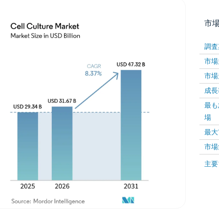
市
調査
市場規
市場規
成長率 
最も
場
画像 © Mordor Intelligence。再利用にはCC BY 4
最大
市場
画像 ©
主要