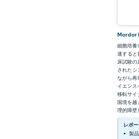
Mordo
細胞培養市
達すると
床試験の
されたシ
ながら再
イエンス
移転サイ
国境を越
理的障壁
レポー
製品