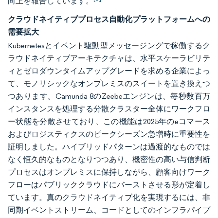
向上を報告しています。
クラウドネイティブプロセス自動化プラットフォームへの
需要拡大
Kubernetesとイベント駆動型メッセージングで稼働するク
ラウドネイティブアーキテクチャは、水平スケーラビリテ
ィとゼロダウンタイムアップグレードを求める企業によっ
て、モノリシックなオンプレミスのスイートを置き換えつ
つあります。Camunda 8のZeebeエンジンは、毎秒数百万
インスタンスを処理する分散クラスター全体にワークフロ
ー状態を分散させており、この機能は2025年のeコマース
およびロジスティクスのピークシーズン急増時に重要性を
証明しました。ハイブリッドパターンは過渡的なものでは
なく恒久的なものとなりつつあり、機密性の高い与信判断
プロセスはオンプレミスに保持しながら、顧客向けワーク
フローはパブリッククラウドにバーストさせる形が定着し
ています。真のクラウドネイティブ化を実現するには、非
同期イベントストリーム、コードとしてのインフラパイプ