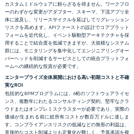
カスタムミドルウェアに頼らざるを得ません。ワークフロ
ーのわずかな変更がアダプター、スキーマ、下流アプリ全
体に波及し、リリースサイクルを延ばしてリグレッション
リスクを高めます。APIファーストの設計でコアプラット
フォームを近代化し、イベント駆動型アーキテクチャを採
用することで結合度を低減できますが、大規模なシステム
群には、モニタリングを集中化してエンジニアリングオー
バーヘッドを削減するサービスとしての統合プラットフォ
ームへの継続的な投資が必要です。
エンタープライズ全体展開における高い初期コストと不確
実なROI
包括的なBPMプログラムには、6桁のソフトウェアライセ
ンス、複数年にわたるコンサルティング契約、堅牢なクラ
ウドまたはオンプレミスクラスターが必要であり、実際の
価値が生まれる前に総所有コストが数百万ドルに達しま
す。コンプライアンスリスクの低減などの無形の利益は、
直接的なコスト削減よりも定量化が難しく、予算承認を複