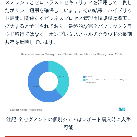
スメッシュとゼロトラストセキュリティを活用して一貫し
たポリシー適用を確保しています。その結果、ハイブリッ
ド展開に関連するビジネスプロセス管理市場規模は着実に
拡大すると予測されており、最終的な完全パブリッククラ
ウド移行ではなく、オンプレミスとマルチクラウドの長期
共存を反映しています。
注記: 全セグメントの個別シェアはレポート購入時に入手
画像 © Mordor Intelligence。再利用にはCC BY 4.0の表示が必要です。
可能