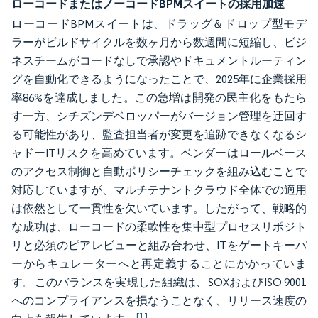
ローコードまたはノーコードBPMスイートの採用加速
ローコードBPMスイートは、ドラッグ＆ドロップ型モデ
ラーがビルドサイクルを数ヶ月から数週間に短縮し、ビジ
ネスチームがコードなしで承認やドキュメントルーティン
グを自動化できるようになったことで、2025年に企業採用
率86%を達成しました。この急増は開発の民主化をもたら
す一方、シチズンデベロッパーがバージョン管理を迂回す
る可能性があり、監査担当者が変更を追跡できなくなるシ
ャドーITリスクを高めています。ベンダーはロールベース
のアクセス制御と自動ポリシーチェックを組み込むことで
対応していますが、マルチテナントクラウド全体での適用
は依然として一貫性を欠いています。したがって、戦略的
な成功は、ローコードの柔軟性を集中型プロセスリポジト
リと必須のピアレビューと組み合わせ、ITをゲートキーパ
ーからキュレーターへと再定義することにかかっていま
す。このバランスを実現した組織は、SOXおよびISO 9001
へのコンプライアンスを損なうことなく、リリース速度の
[1]