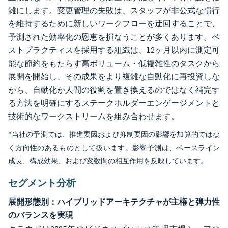
雑にします。変更管理の失敗は、スタッフが非公式な慣行
を維持するために新しいワークフローを迂回することで、
予測された効率化の恩恵を損なうことが多くあります。ベ
ストプラクティスを採用する組織は、12ヶ月以内に測定可
能な節約をもたらす高ボリューム・低複雑性のタスクから
展開を開始し、その成果をより複雑な自動化に再投資しな
がら、自動化が人間の役割を置き換えるのではなく補完す
る方法を明確にするステークホルダーエンゲージメントと
技術的なワークストリームを組み合わせます。
*当社の予測では、推進要因および抑制要因の影響を加算的ではな
く方向性のあるものとして扱います。影響予測は、ベースライン
成長、構成効果、および変数間の相互作用を反映しています。
セグメント分析
展開形態別：ハイブリッドアーキテクチャが主権と弾力性
のバランスを実現