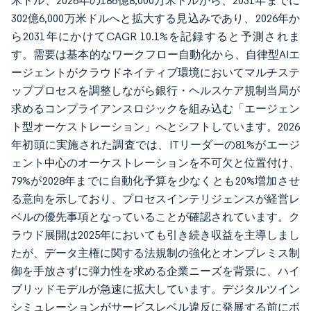
米ドル、2026年の186億8,000万米ドルから、2031年までに
302億6,000万米ドルへと拡大する見込みであり、2026年か
ら2031年にかけてCAGR 10.1%を記録すると予測されま
す。需要は基本的なワークフロー自動化から、自律型AIエ
ージェントがクラウドネイティブ環境においてマルチステ
ッププロセスを調整しながら銀行・ヘルスケア規制当局が
求めるコンプライアンスロジックを組み込む「エージェン
ト型オーケストレーション」へとシフトしています。2026
年初頭に実施された調査では、ITリーダーの81%がエージ
ェント中心のオーケストレーションを不可欠と位置付け、
79%が2028年までに自動化予算を少なくとも20%増加させ
る意向を示しており、プロセスインテリジェンスが経営レ
ベルの優先事項となっていることが確認されています。ク
ラウド展開は2025年においても引き続き収益を主導しまし
たが、データ主権に関する法規制の強化とオンプレミス制
御を手放さずに弾力性を求める企業ニーズを背景に、ハイ
ブリッドモデルが急速に拡大しています。デジタルツイン
シミュレーションがサービスレベル違反に発展する前にボ