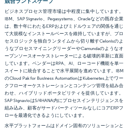
競合ランドスケープ
ビジネスプロセス管理市場は中程度に集中しています。
IBM、SAP Signavio、Pegasystems、Oracleなどの既存企業
は、数十年にわたるERPおよびミドルウェアの関係を通じ
て大規模なインストールベースを維持していますが、プロ
セスロジックを独自ランタイムから切り離すCelonisのよ
うなプロセスマイニングリーダーやCamundaのようなオ
ープンソースオーケストレーターによる破壊的革新に直面
しています。ベンダーはRPA、AI、ローコード機能を単一
スイートに統合することで水平展開を進めています。IBM
のCloud Pak for Business AutomationはKubernetes上でワー
クフローオーケストレーションとコンテンツ管理を組み合
わせ、ハイブリッドポータビリティを提供しています。
SAP SignavioはS/4HANA内にプロセスインテリジェンスを
組み込み、顧客がサードパーティツールなしにコアERPフ
ローを最適化できるようにしています。
水平プラットフォームはドメイン固有のソリューションと