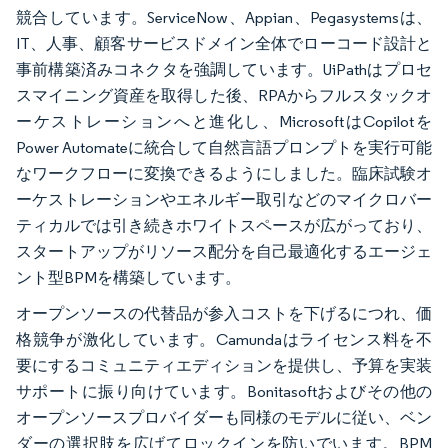
競合しています。ServiceNow、Appian、Pegasystemsは、
IT、人事、顧客サービスドメイン全体でローコード設計と
事前構築済みコネクタを強調しています。UiPathはプロセ
スマイニング資産を取得した後、RPAからフルスタックオ
ーケストレーションへと進化し、MicrosoftはCopilotを
Power Automateに統合して自然言語プロンプトを実行可能
なワークフローに変換できるようにしました。臨床試験オ
ーケストレーションやエネルギー取引などのマイクロバー
ティカルでは引き続きホワイトスペースが広がっており、
スタートアップがリソース配分を自己最適化するエージェ
ント型BPMを構築しています。
オープンソースの代替品が参入コストを下げるにつれ、価
格競争が激化しています。Camundaはライセンス料を不
要にするコミュニティエディションを提供し、予算を実装
サポートに振り向けています。Bonitasoftおよびその他の
オープンソースプロバイダーも同様のモデルに従い、ベン
ダーの選択肢を広げてロックインを防いでいます。BPM