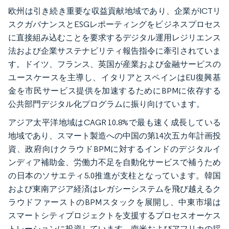
欧州は引き続き重要な収益貢献地域であり、企業がICTリ
スクガバナンスとESGレポーティングをビジネスプロセス
に直接組み込むことを要求するデジタル運用レジリエンス
法および企業サステナビリティ報告指令に牽引されていま
す。ドイツ、フランス、英国が産業および金融サービスの
ユースケースを主導し、イタリアとスペインはEU復興基
金を市民サービス提供を加速するためにBPMに依存する
公共部門デジタル化プログラムに振り向けています。
アジア太平洋地域はCAGR 10.8%で最も速く成長している
地域であり、スマート製造への中国の第14次五カ年計画投
資、政府向けクラウドBPMに対するインドのデジタルイ
ンディア補助金、労働力不足を自動化サービスで補うため
の日本のソサエティ5.0推進が支柱となっています。韓国
および東南アジア経済はレガシーシステムを飛び越えるク
ラウドファーストのBPMスタックを展開し、中東市場は
スマートシティプロジェクトを支援するプロセスオーケス
トレーションに投資しています。南米およびアフリカの採