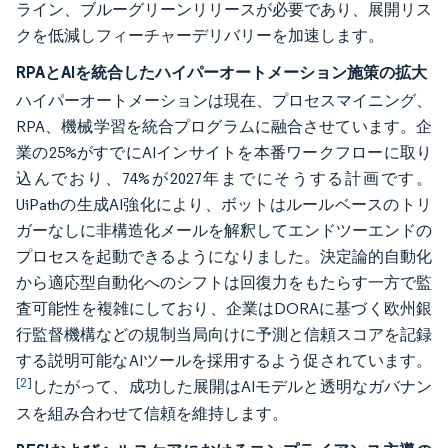
ライン、ブルーグリーンリリースが必要であり、展開リス
クを低減しフィーチャーデリバリーを加速します。
RPAとAIを統合したハイパーオートメーション施策の拡大
ハイパーオートメーションは現在、プロセスマイニング、
RPA、機械学習を統合プログラムに融合させています。企
業の25%がすでにAIインサイトを本番ワークフローに取り
込んでおり、74%が2027年までにそうする計画です。
UiPathの生成AI強化により、ボットはルールベースのトリ
ガーなしに非構造化メールを解釈してエンドツーエンドの
プロセスを起動できるようになりました。決定論的自動化
から適応型自動化へのシフトは回復力をもたらす一方で監
査可能性を複雑にしており、企業はDORAに基づく欧州銀
行監督機構などの規制当局向けに予測と信頼スコアを記録
する説明可能なAIツールを採用するよう促されています。
[2]
したがって、成功した展開はAIモデルと透明なガバナン
スを組み合わせて信頼を維持します。