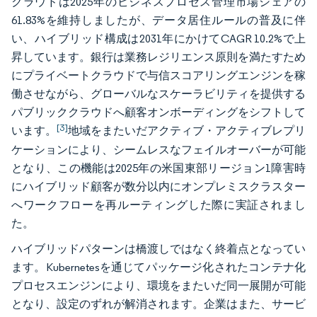
クラウドは2025年のビジネスプロセス管理市場シェアの
61.83%を維持しましたが、データ居住ルールの普及に伴
い、ハイブリッド構成は2031年にかけてCAGR 10.2%で上
昇しています。銀行は業務レジリエンス原則を満たすため
にプライベートクラウドで与信スコアリングエンジンを稼
働させながら、グローバルなスケーラビリティを提供する
パブリッククラウドへ顧客オンボーディングをシフトして
[3]
います。
地域をまたいだアクティブ・アクティブレプリ
ケーションにより、シームレスなフェイルオーバーが可能
となり、この機能は2025年の米国東部リージョン1障害時
にハイブリッド顧客が数分以内にオンプレミスクラスター
へワークフローを再ルーティングした際に実証されまし
た。
ハイブリッドパターンは橋渡しではなく終着点となってい
ます。Kubernetesを通じてパッケージ化されたコンテナ化
プロセスエンジンにより、環境をまたいだ同一展開が可能
となり、設定のずれが解消されます。企業はまた、サービ