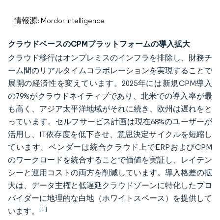
情報源: Mordor Intelligence
クラウドベースのCPMプラットフォームの導入拡大
クラウド移行はオンプレミスのインフラを排除し、財務チ
ーム間のリアルタイムコラボレーションを実現することで
展開の経済性を変えています。2025年には新規CPM導入
の79%がクラウドネイティブであり、北米での導入率が最
も高く、アジア太平洋地域がそれに続き、欧州は遅れをと
っています。セルフサービス計画は現在68%のユーザーが
活用し、IT依存度を低下させ、意思決定サイクルを短縮し
ています。ベンダーは統合クラウド上でERPおよびCPM
のワークロードを統合することで価値を実証し、レイテン
シーと運用コストの両方を削減しています。導入格差の拡
大は、データ主権と低遅延クラウドゾーンに特化したプロ
バイダーに地理的な白地（ホワイトスペース）を提供して
[1]
います。