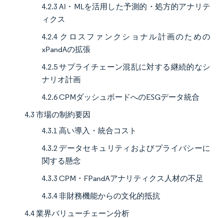
4.2.3 AI・MLを活用した予測的・処方的アナリテ
ィクス
4.2.4 クロスファンクショナル計画のための
xPandAの拡張
4.2.5 サプライチェーン混乱に対する継続的なシ
ナリオ計画
4.2.6 CPMダッシュボードへのESGデータ統合
4.3 市場の制約要因
4.3.1 高い導入・統合コスト
4.3.2 データセキュリティおよびプライバシーに
関する懸念
4.3.3 CPM・FPandAアナリティクス人材の不足
4.3.4 非財務機能からの文化的抵抗
4.4 業界バリューチェーン分析