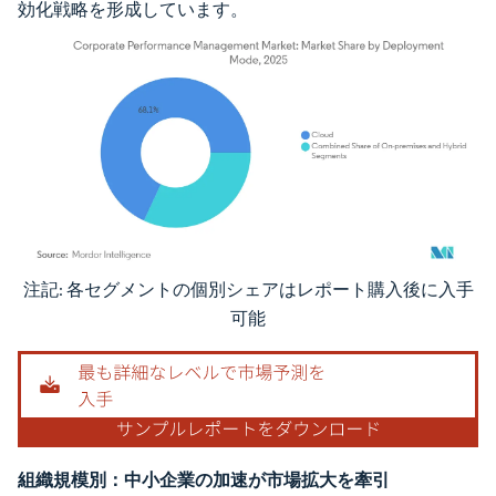
効化戦略を形成しています。
注記: 各セグメントの個別シェアはレポート購入後に入手
画像 © Mordor Intelligence。再利用にはCC BY 4.0の表示が必要です。
可能
組織規模別：中小企業の加速が市場拡大を牽引