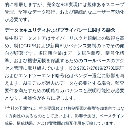
的に相殺しますが、完全なROI実現には規律あるスコープ
管理、堅牢なデータ移行、および継続的なユーザー有効化
が必要です。
データセキュリティおよびプライバシーに関する懸念
集中型データストアはサイバーリスクと規制上の監視を高
め、特にGDPRおよび新興AIガバナンス規制の下でその傾
向が顕著です。多国籍企業はデータ居住義務、暗号化標
準、および機密元帳を保護するためのロールベースのアク
セス管理に取り組んでいます。ISO 27017/27018/27701認証
およびエンドツーエンド暗号化はベンダー選定に影響を与
えます。AIモデルが過去のデータを必要とする場合、監査
要件を満たすための明確なガバナンスと説明可能性が必要
となり、複雑性がさらに増します。
*当社の予測では、推進要因および抑制要因の影響を加算的ではな
く方向性のあるものとして扱います。影響予測は、ベースライン
成長、構成効果、および変数間の相互作用を反映しています。