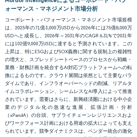
Mordor Intelligenceによるコーポレート・パフ
ォーマンス・マネジメント市場分析
コーポレート・パフォーマンス・マネジメント市場規模
は、2025年の71億3,000万USDから2026年には75億8,000万
USDへと成長し、2026年～2031年のCAGR 6.31%で2031年
には102億9,000万USDに達すると予測されています。この
上昇は、特にESGおよびSOX義務に関する規制上の複雑性
の増大と、スプレッドシートベースのプロセスから戦略・
業務・財務計画を統合するAI対応プラットフォームへの転
換によるものです。クラウド展開は依然として主要なパラ
ダイムであり、インフラオーバーヘッドの削減、リアルタ
イムコラボレーション、シームレスなAI導入によって推進
されています。需要はさらに、新興経済圏における中小企
業のデジタル化の急速な進展、拡張計画・分析
（xPandA）の台頭、サプライチェーンレジリエンスおよ
びワークフォース計画における用途の拡大によっても支え
られています。競争ダイナミクスは、ベンダー統合の激化