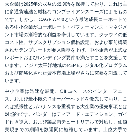
大企業は2025年の収益の62.98%を保持しており、これは主
に多通貨連結と厳格なコンプライアンスニーズによるもの
です。しかし、CAGR 7.74%という最速成長コーホートで
ある中小企業がコーポレート・パフォーマンス・マネジメ
ント市場の漸増的な利益を牽引しています。クラウドの低
コスト性、サブスクリプション価格設定、および事前構築
されたテンプレートが参入障壁を下げ、中小企業が正式な
レポートおよびレンディング要件を満たすことを支援して
います。アジア太平洋地域のMSMEデジタル化プログラム
および簡略化された資本市場上場がさらに需要を刺激して
います。
中小企業は迅速な展開、Officeベースのインターフェー
ス、および最小限のITオーバーヘッドを優先しており、こ
れは拡張性とガバナンスを重視する大企業の優先事項とは
対照的です。ベンダーはティアード・エディション、ガイ
ド付き導入、および製品内チュートリアルで対応し、価値
実現までの期間を数週間に短縮しています。上位大手で