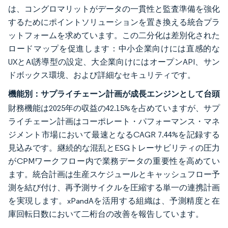
は、コングロマリットがデータの一貫性と監査準備を強化
するためにポイントソリューションを置き換える統合プラ
ットフォームを求めています。この二分化は差別化された
ロードマップを促進します：中小企業向けには直感的な
UXとAI誘導型の設定、大企業向けにはオープンAPI、サン
ドボックス環境、および詳細なセキュリティです。
機能別：サプライチェーン計画が成長エンジンとして台頭
財務機能は2025年の収益の42.15%を占めていますが、サプ
ライチェーン計画はコーポレート・パフォーマンス・マネ
ジメント市場において最速となるCAGR 7.44%を記録する
見込みです。継続的な混乱とESGトレーサビリティの圧力
がCPMワークフロー内で業務データの重要性を高めてい
ます。統合計画は生産スケジュールとキャッシュフロー予
測を結び付け、再予測サイクルを圧縮する単一の連携計画
を実現します。xPandAを活用する組織は、予測精度と在
庫回転日数において二桁台の改善を報告しています。