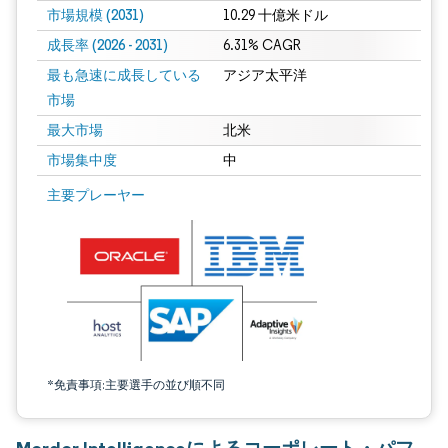
市場規模 (2031)
10.29 十億米ドル
成長率 (2026 - 2031)
6.31% CAGR
最も急速に成長している
アジア太平洋
市場
最大市場
北米
市場集中度
中
画像 © Mordor Intelligence。再利用にはCC BY 4.0の表示が必要です。
主要プレーヤー
*免責事項:主要選手の並び順不同