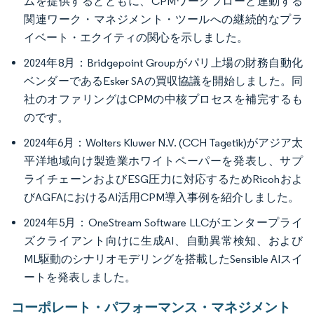
ムを提供するとともに、CPMワークフローと連動する
関連ワーク・マネジメント・ツールへの継続的なプラ
イベート・エクイティの関心を示しました。
2024年8月：Bridgepoint Groupがパリ上場の財務自動化
ベンダーであるEsker SAの買収協議を開始しました。同
社のオファリングはCPMの中核プロセスを補完するも
のです。
2024年6月：Wolters Kluwer N.V. (CCH Tagetik)がアジア太
平洋地域向け製造業ホワイトペーパーを発表し、サプ
ライチェーンおよびESG圧力に対応するためRicohおよ
びAGFAにおけるAI活用CPM導入事例を紹介しました。
2024年5月：OneStream Software LLCがエンタープライ
ズクライアント向けに生成AI、自動異常検知、および
ML駆動のシナリオモデリングを搭載したSensible AIスイ
ートを発表しました。
コーポレート・パフォーマンス・マネジメント