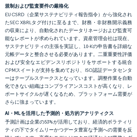
規制および監査要件の厳格化
EU CSRD（企業サステナビリティ報告指令）から強化され
たSEC XBRLタグ付けに至るまで、財務・非財務開示義務
の収束により、自動化されたデータリネージおよび監査可
能なレポートが求められています。資産管理会社は現在、
サステナビリティの主張を実証し、10-Kの申告書を詳細な
元帳データと整合させる必要があります。二重重要性評価
および安全なエビデンスリポジトリをサポートする統合
CPMスイートが支持を集めており、ISO認証データセンタ
ーはテーブルステークスとなっています。調整作業を自動
化できない組織はコンプライアンスコストが高くなり、レ
ポートサイクルが遅くなるため、プラットフォーム需要が
さらに強まっています。
AI・MLを活用した予測的・処方的アナリティクス
予測計画は企業の53%が活用しており、経済的ボラティリ
ティの下でタイムリーかつデータ豊富な予測への需要を反