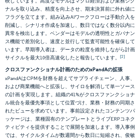
映しています。高度なモデルはマクロ経済および業務シグ
ナルを取り込み、精度を向上させ、期末決算前に外れ値に
フラグを立てます。組み込みAIワークフローは手動介入を
削減し、シナリオ作成を加速し、数日ではなく数分以内に
異常を検出します。ベンダーはモデルの透明性とガバナン
ス機能で差別化し、速度と並行して監査可能性を確保して
います。早期導入者は、データの粒度を維持しながら計画
[2]
サイクルを最大10倍高速化したと報告しています。
クロスファンクショナル計画のためのxPandAの拡張
xPandAはCPMを財務を超えてサプライチェーン、人事、
および商業機能へと拡張し、サイロを解消して単一ソース
の計画を実現します。組織の41%がクロスファンクショナ
ル統合を最優先事項として位置づけ、業務・財務の同期さ
れたビューを求めています。事前設定されたコンテンツパ
ッケージは、業種固有のテンプレートとライブERPコネク
ティビティを提供することで展開を加速します。導入事例
では、サイクルタイムが数週間から数日に短縮され、俊敏