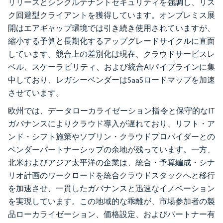
リリースとシングルテナントセキュリティを強調し、リス
ク回避型クライアントを獲得しています。オンプレミス展
開はエアギャップ環境では引き続き使用されていますが、
縮小する予算と長期化するアップグレードサイクルに直面
しています。競合上の差別化は現在、クラウドサービスレ
ベル、スケーラビリティ、および統合AIパイプラインに集
中しており、レガシーベンダーはSaaSロードマップを加速
させています。
欧州では、データローカライゼーション指令と保守的なIT
ガバナンスによりクラウド導入が遅れており、リフト・ア
ンド・シフト施策やソブリン・クラウドプロバイダーとの
ベンダーパートナーシップの余地が残っています。一方、
北米およびアジア太平洋の企業は、統合・予算編成・シナ
リオ計画のワークロードを統合クラウドスタックへと移行
を加速させ、一貫したガバナンスと迅速なイノベーション
を実現しています。この地域的な乖離が、市場参加者の製
品ローカライゼーション、価格設定、およびパートナー有