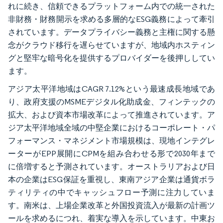
れに続き、信頼できるプラットフォーム内での統一された
非財務・財務開示を求める多層的なESG義務によって牽引
されています。データプライバシー義務と主権に関する懸
念がクラウド移行を遅らせていますが、地域内ホスティン
グと堅牢な暗号化を提供するプロバイダーを後押ししてい
ます。
アジア太平洋地域はCAGR 7.12%という最速成長地域であ
り、政府支援のMSMEデジタル化助成金、フィンテックの
拡大、および資本市場改革によって推進されています。ア
ジア太平洋地域全域の中堅企業におけるコーポレート・パ
フォーマンス・マネジメント市場規模は、現地インテグレ
ーターがEPP展開にCPMを組み合わせる形で2030年まで
に倍増すると予測されています。オーストラリアおよび日
本の企業はESG保証を重視し、東南アジア企業は通貨ボラ
ティリティの中でキャッシュフロー予測に注力していま
す。南米は、上場企業改革と外国投資流入が最新の計画ツ
ールを求めるにつれ、着実な導入を示しています。中東お