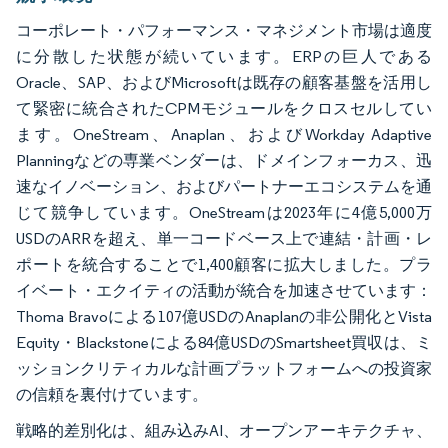
コーポレート・パフォーマンス・マネジメント市場は適度
に分散した状態が続いています。ERPの巨人である
Oracle、SAP、およびMicrosoftは既存の顧客基盤を活用し
て緊密に統合されたCPMモジュールをクロスセルしてい
ます。OneStream、Anaplan、およびWorkday Adaptive
Planningなどの専業ベンダーは、ドメインフォーカス、迅
速なイノベーション、およびパートナーエコシステムを通
じて競争しています。OneStreamは2023年に4億5,000万
USDのARRを超え、単一コードベース上で連結・計画・レ
ポートを統合することで1,400顧客に拡大しました。プラ
イベート・エクイティの活動が統合を加速させています：
Thoma Bravoによる107億USDのAnaplanの非公開化とVista
Equity・Blackstoneによる84億USDのSmartsheet買収は、ミ
ッションクリティカルな計画プラットフォームへの投資家
の信頼を裏付けています。
戦略的差別化は、組み込みAI、オープンアーキテクチャ、