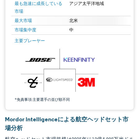
最も急速に成長している
アジア太平洋地域
市場
最大市場
北米
市場集中度
中
画像 © Mordor Intelligence。再利用にはCC BY 4.0の表示が必要です。
主要プレーヤー
*免責事項:主要選手の並び順不同
Mordor Intelligenceによる航空ヘッドセット市
場分析