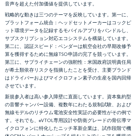
音声を超えた付加価値を提供しています。
戦略的な動きは三つのテーマを反映しています。第一に、
プラットフォーム統合：ヘッドセットメーカーはコックピ
ット環境データを記録するモバイルアプリをバンドルし、
サブスクリプション対応エコシステムを構築しています。
第二に、認証スピード：ベンダーは航空会社の早期改修予
算を獲得するために無線TSO申請の完了を競っています。
第三に、サプライチェーンの強靭性：米国政府説明責任局
が希土類依存リスクを指摘したことを受け、主要ブランド
はドライバーおよびマイクロフォン素子の生産を国内回帰
させています。
新規参入者は高い参入障壁に直面しています。資本集約型
の音響チャンバー設備、複数年にわたる規制試験、および
無線モデルのリチウム電池安全性実証の必要性がその例で
す。それでも、eVTOL専用設計や防衛グレードの骨伝導マ
イクロフォンに特化したニッチ革新企業は、試作段階で機