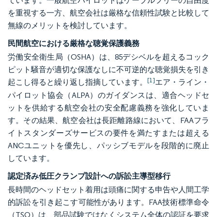
ています。一般航空パイロットはケーブルフリーの自由度
を重視する一方、航空会社は厳格な信頼性試験と比較して
無線のメリットを検討しています。
民間航空における厳格な聴覚保護義務
労働安全衛生局（OSHA）は、85デシベルを超えるコック
ピット騒音が適切な保護なしに不可逆的な聴覚損失を引き
[1]
起こし得ると繰り返し指摘しています。
エア・ライン・
パイロット協会（ALPA）のガイダンスは、適合ヘッドセ
ットを供給する航空会社の安全配慮義務を強化していま
す。その結果、航空会社は長距離路線において、FAAフラ
イトスタンダーズサービスの要件を満たすまたは超える
ANCユニットを優先し、パッシブモデルを段階的に廃止
しています。
認定済み低圧クランプ設計への訴訟主導型移行
長時間のヘッドセット着用は頭痛に関する申告や人間工学
的訴訟を引き起こす可能性があります。FAA技術標準命令
（TSO）は、部品試験ではなくシステム全体の認証を要求