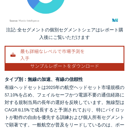
注記: 全セグメントの個別セグメントシェアはレポート購
画像 © Mordor Intelligence。再利用にはCC BY 4.0の表示が必要です。
入後にご覧いただけます
タイプ別：無線の加速、有線の信頼性
有線ヘッドセットは2025年の航空ヘッドセット市場規模の
57.10%を占め、フェイルセーフかつ電源不要の通信経路に
対する規制当局の長年の選好を反映しています。無線型は
CAGR 8.15%で成長すると予測されており、特にパイロッ
トが動作の自由を優先する訓練および個人所有セグメント
で顕著です。一般航空が普及をリードしているのは、ポー