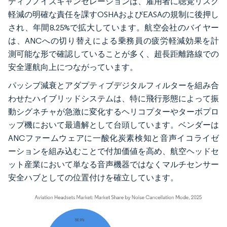
ティブノイズキャンセレーションは、雇用者に聴覚リスク
軽減の明確な責任を課すOSHAおよびEASAの規制に後押し
され、年間8.25%で拡大しています。航空会社のバイヤー
は、ANCへの切り替えによる乗務員の疲労軽減効果を計
測可能な形で確認していることが多く、超長距離路線での
安全運航向上につながっています。
パッシブ減衰とアダプティブデジタルフィルターを組み合
わせたハイブリッドシステムは、特に飛行形態によって振
動シグネチャが急激に変化するヘリコプターやターボプロ
ップ機において最適解として台頭しています。ベンダーは
ANCファームウェアに一酸化炭素検知と音声イコライゼ
ーションを組み込むことで付加価値を高め、航空ヘッドセ
ット産業において単なる音声機器ではなくマルチセンサー
安全ハブとしての位置付けを確立しています。