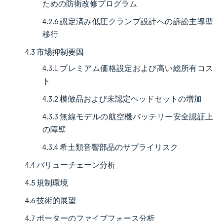
ための防衛改修プログラム
4.2.6 認定済み低圧クランプ設計への訴訟主導型
移行
4.3 市場抑制要因
4.3.1 プレミアム価格設定および高い総所有コス
ト
4.3.2 模倣品および未認定ヘッドセットの増加
4.3.3 無線モデルの航空機バッテリー安全認証上
の障壁
4.3.4 希土類音響部品のサプライリスク
4.4 バリューチェーン分析
4.5 規制環境
4.6 技術的展望
4.7 ポーターのファイブフォース分析