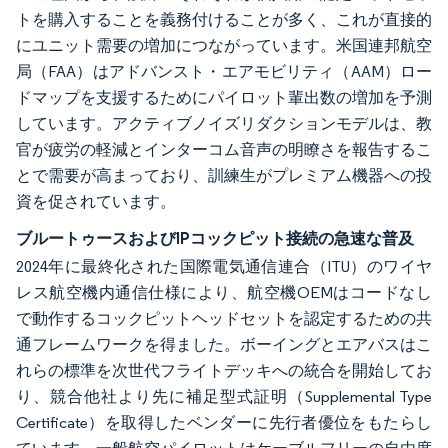
トを購入することを義務付けることが多く、これが直接的
にユニット需要の増加につながっています。米国連邦航空
局（FAA）はアドバンスト・エアモビリティ（AAM）ロー
ドマップを支援するためにパイロット輩出数の増加を予測
しています。アクティブノイズリダクションモデルは、教
官が疲労の軽減とインターコム音声の明瞭さを報告するこ
とで需要が高まっており、訓練生がプレミアム機器への投
資を促されています。
ブルートゥースおよびIPコックピット接続の急速な普及
2024年に最終化された国際電気通信連合（ITU）のワイヤ
レス航空機内通信仕様により、航空機OEMはコードなし
で動作するコックピットヘッドセットを認定するための共
通フレームワークを得ました。ボーイングとエアバスはこ
れらの標準を次世代フライトデッキへの統合を開始してお
り、競合他社より先に補足型式証明（Supplemental Type
Certificate）を取得したベンダーに先行者優位をもたらし