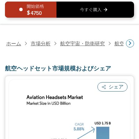
4750
ホーム
市場分析
航空宇宙・防衛研究
航空機部
航空ヘッドセット市場規模およびシェア
シェア