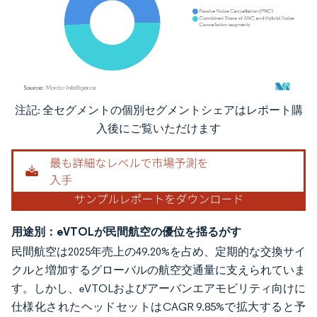
注記: 全セグメントの個別セグメントシェアはレポート購
画像 © Mordor Intelligence。再利用にはCC BY 4.0の表示が必要です。
入後にご覧いただけます
用途別：eVTOLが民間航空の優位を揺るがす
民間航空は2025年売上の49.20%を占め、定期的な交換サイ
クルと増加するグローバルの航空交通量に支えられていま
す。しかし、eVTOLおよびアーバンエアモビリティ向けに
仕様化されたヘッドセットはCAGR 9.85%で拡大すると予