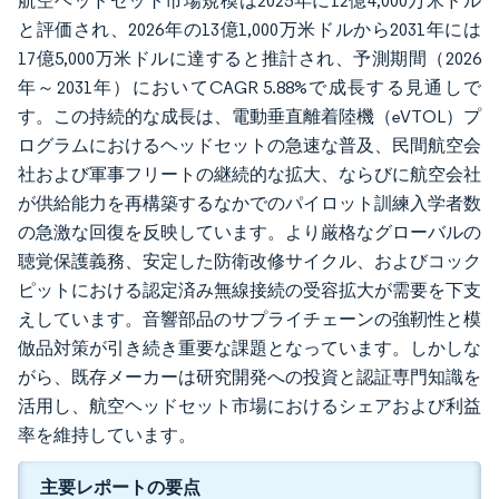
航空ヘッドセット市場規模は2025年に12億4,000万米ドル
と評価され、2026年の13億1,000万米ドルから2031年には
17億5,000万米ドルに達すると推計され、予測期間（2026
年～2031年）においてCAGR 5.88%で成長する見通しで
す。この持続的な成長は、電動垂直離着陸機（eVTOL）プ
ログラムにおけるヘッドセットの急速な普及、民間航空会
社および軍事フリートの継続的な拡大、ならびに航空会社
が供給能力を再構築するなかでのパイロット訓練入学者数
の急激な回復を反映しています。より厳格なグローバルの
聴覚保護義務、安定した防衛改修サイクル、およびコック
ピットにおける認定済み無線接続の受容拡大が需要を下支
えしています。音響部品のサプライチェーンの強靭性と模
倣品対策が引き続き重要な課題となっています。しかしな
がら、既存メーカーは研究開発への投資と認証専門知識を
活用し、航空ヘッドセット市場におけるシェアおよび利益
率を維持しています。
主要レポートの要点