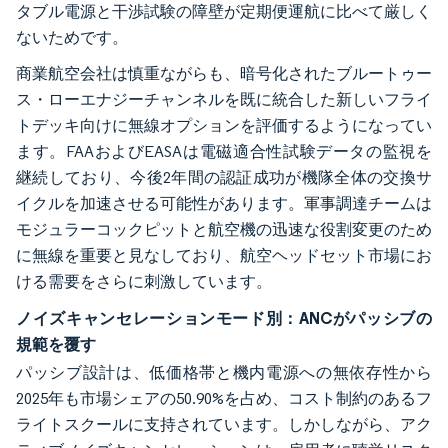
タブル電源と干渉試験の障壁が定期便運航に比べて厳しく
ないためです。
商業航空会社は慎重ながらも、暗号化されたブルートゥー
ス・ローエナジーチャンネルを既に統合した新しいフライ
トデッキ向けに無線オプションを評価するようになってい
ます。FAAおよびEASAは電磁適合性試験データの監視を
継続しており、今後2年間の認証成功が機隊全体の交換サ
イクルを加速させる可能性があります。軍事調達チームは
モジュラーコックピットと航空機の迅速な役割変更のため
に無線を重要と見なしており、航空ヘッドセット市場にお
ける需要をさらに刺激しています。
ノイズキャンセレーションモード別：ANCがパッシブの
規範を覆す
パッシブ設計は、低価格帯と機内電源への無依存性から
2025年も市場シェアの50.90%を占め、コスト制約のあるフ
ライトスクールに支持されています。しかしながら、アク