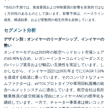
*当社の予測では、推進要因および抑制要因の影響を加算的ではな
く方向性のあるものとして扱います。影響予測は、ベースライン
成長、構成効果、および変数間の相互作用を反映しています。
セグメント分析
デザイン別：オンイヤーのリーダーシップ、インイヤーの
勢い
オンイヤーモデルは2025年の航空ヘッドセット市場シェア
の63.90%を占め、レガシーインターコムインピーダンスと
のパッシブ遮音および幅広い互換性を実証しています。し
かしながら、インイヤー設計は2031年までにCAGR 7.10%
を達成する軌道に乗っています。そのコンパクトなフォー
ムファクターは、eVTOLプロトタイプや軍用回転翼機の統
合ヘルメットシステムに適合しています。航空会社は長距
離乗務員の疲労軽減を理由にオンイヤーANCの標準化を
継続しています。一方で、チャーター事業者は狭いコック