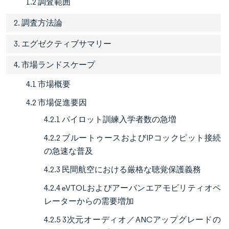
1.2 調査範囲
2. 調査方法論
3. エグゼクティブサマリー
4. 市場ランドスケープ
4.1 市場概要
4.2 市場促進要因
4.2.1 パイロット訓練入学者数の急増
4.2.2 ブルートゥースおよびIPコックピット接続
の急速な普及
4.2.3 民間航空における厳格な聴覚保護義務
4.2.4 eVTOLおよびアーバンエアモビリティオペ
レーターからの需要増加
4.2.5 3次元オーディオ／ANCアップグレードの