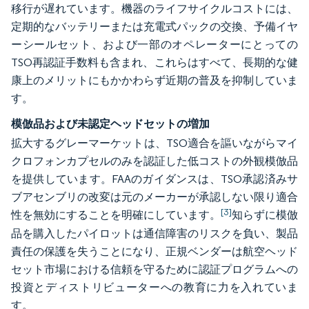
移行が遅れています。機器のライフサイクルコストには、
定期的なバッテリーまたは充電式パックの交換、予備イヤ
ーシールセット、および一部のオペレーターにとっての
TSO再認証手数料も含まれ、これらはすべて、長期的な健
康上のメリットにもかかわらず近期の普及を抑制していま
す。
模倣品および未認定ヘッドセットの増加
拡大するグレーマーケットは、TSO適合を謳いながらマイ
クロフォンカプセルのみを認証した低コストの外観模倣品
を提供しています。FAAのガイダンスは、TSO承認済みサ
ブアセンブリの改変は元のメーカーが承認しない限り適合
[3]
性を無効にすることを明確にしています。
知らずに模倣
品を購入したパイロットは通信障害のリスクを負い、製品
責任の保護を失うことになり、正規ベンダーは航空ヘッド
セット市場における信頼を守るために認証プログラムへの
投資とディストリビューターへの教育に力を入れていま
す。