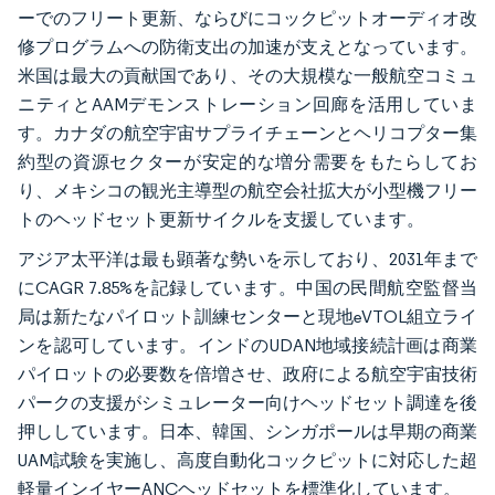
ーでのフリート更新、ならびにコックピットオーディオ改
修プログラムへの防衛支出の加速が支えとなっています。
米国は最大の貢献国であり、その大規模な一般航空コミュ
ニティとAAMデモンストレーション回廊を活用していま
す。カナダの航空宇宙サプライチェーンとヘリコプター集
約型の資源セクターが安定的な増分需要をもたらしてお
り、メキシコの観光主導型の航空会社拡大が小型機フリー
トのヘッドセット更新サイクルを支援しています。
アジア太平洋は最も顕著な勢いを示しており、2031年まで
にCAGR 7.85%を記録しています。中国の民間航空監督当
局は新たなパイロット訓練センターと現地eVTOL組立ライ
ンを認可しています。インドのUDAN地域接続計画は商業
パイロットの必要数を倍増させ、政府による航空宇宙技術
パークの支援がシミュレーター向けヘッドセット調達を後
押ししています。日本、韓国、シンガポールは早期の商業
UAM試験を実施し、高度自動化コックピットに対応した超
軽量インイヤーANCヘッドセットを標準化しています。