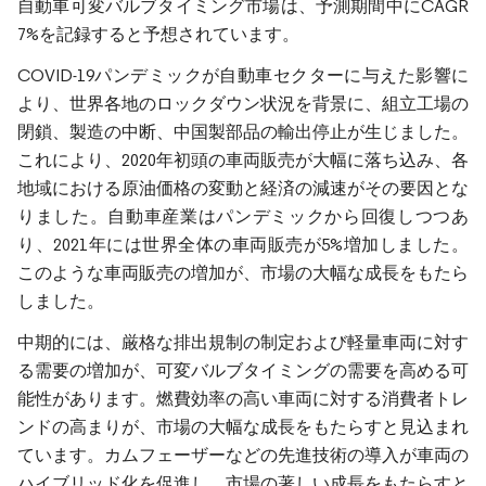
自動車可変バルブタイミング市場は、予測期間中にCAGR
7%を記録すると予想されています。
COVID-19パンデミックが自動車セクターに与えた影響に
より、世界各地のロックダウン状況を背景に、組立工場の
閉鎖、製造の中断、中国製部品の輸出停止が生じました。
これにより、2020年初頭の車両販売が大幅に落ち込み、各
地域における原油価格の変動と経済の減速がその要因とな
りました。自動車産業はパンデミックから回復しつつあ
り、2021年には世界全体の車両販売が5%増加しました。
このような車両販売の増加が、市場の大幅な成長をもたら
しました。
中期的には、厳格な排出規制の制定および軽量車両に対す
る需要の増加が、可変バルブタイミングの需要を高める可
能性があります。燃費効率の高い車両に対する消費者トレ
ンドの高まりが、市場の大幅な成長をもたらすと見込まれ
ています。カムフェーザーなどの先進技術の導入が車両の
ハイブリッド化を促進し、市場の著しい成長をもたらすと