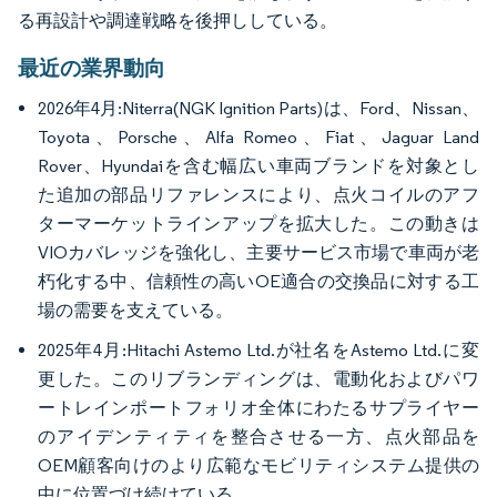
る再設計や調達戦略を後押ししている。
最近の業界動向
2026年4月:Niterra(NGK Ignition Parts)は、Ford、Nissan、
Toyota、Porsche、Alfa Romeo、Fiat、Jaguar Land
Rover、Hyundaiを含む幅広い車両ブランドを対象とし
た追加の部品リファレンスにより、点火コイルのアフ
ターマーケットラインアップを拡大した。この動きは
VIOカバレッジを強化し、主要サービス市場で車両が老
朽化する中、信頼性の高いOE適合の交換品に対する工
場の需要を支えている。
2025年4月:Hitachi Astemo Ltd.が社名をAstemo Ltd.に変
更した。このリブランディングは、電動化およびパワ
ートレインポートフォリオ全体にわたるサプライヤー
のアイデンティティを整合させる一方、点火部品を
OEM顧客向けのより広範なモビリティシステム提供の
中に位置づけ続けている。