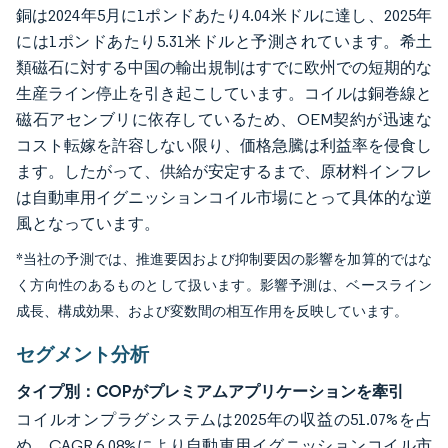
銅は2024年5月に1ポンドあたり4.04米ドルに達し、2025年
には1ポンドあたり5.31米ドルと予測されています。希土
類磁石に対する中国の輸出規制はすでに欧州での短期的な
生産ライン停止を引き起こしています。コイルは銅巻線と
磁石アセンブリに依存しているため、OEM契約が迅速な
コスト転嫁を許容しない限り、価格急騰は利益率を侵食し
ます。したがって、供給が安定するまで、原材料インフレ
は自動車用イグニッションコイル市場にとって具体的な逆
風となっています。
*当社の予測では、推進要因および抑制要因の影響を加算的ではな
く方向性のあるものとして扱います。影響予測は、ベースライン
成長、構成効果、および変数間の相互作用を反映しています。
セグメント分析
タイプ別：COPがプレミアムアプリケーションを牽引
コイルオンプラグシステムは2025年の収益の51.07%を占
め、CAGR 6.08%により自動車用イグニッションコイル市