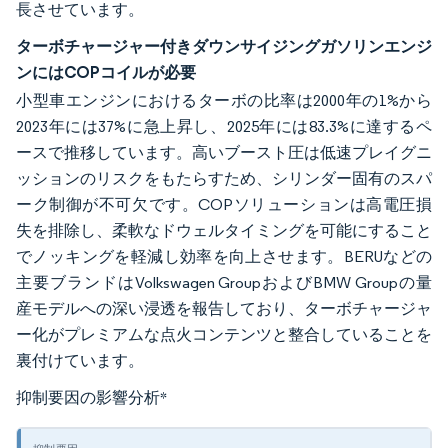
長させています。
ターボチャージャー付きダウンサイジングガソリンエンジ
ンにはCOPコイルが必要
小型車エンジンにおけるターボの比率は2000年の1%から
2023年には37%に急上昇し、2025年には83.3%に達するペ
ースで推移しています。高いブースト圧は低速プレイグニ
ッションのリスクをもたらすため、シリンダー固有のスパ
ーク制御が不可欠です。COPソリューションは高電圧損
失を排除し、柔軟なドウェルタイミングを可能にすること
でノッキングを軽減し効率を向上させます。BERUなどの
主要ブランドはVolkswagen GroupおよびBMW Groupの量
産モデルへの深い浸透を報告しており、ターボチャージャ
ー化がプレミアムな点火コンテンツと整合していることを
裏付けています。
抑制要因の影響分析
*