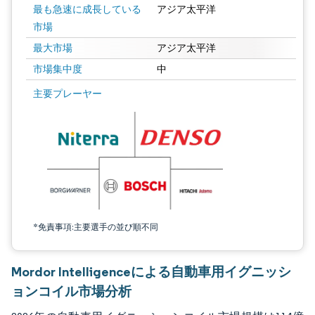
最も急速に成長している
アジア太平洋
市場
最大市場
アジア太平洋
市場集中度
中
画像 © Mordor Intelligence。再利用にはCC BY 4.0の表示が必要です。
主要プレーヤー
*免責事項:主要選手の並び順不同
Mordor Intelligenceによる自動車用イグニッシ
ョンコイル市場分析