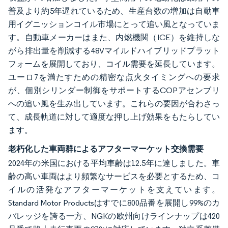
普及より約5年遅れているため、生産台数の増加は自動車
用イグニッションコイル市場にとって追い風となっていま
す。自動車メーカーはまた、内燃機関（ICE）を維持しな
がら排出量を削減する48Vマイルドハイブリッドプラット
フォームを展開しており、コイル需要を延長しています。
ユーロ7を満たすための精密な点火タイミングへの要求
が、個別シリンダー制御をサポートするCOPアセンブリ
への追い風を生み出しています。これらの要因が合わさっ
て、成長軌道に対して適度な押し上げ効果をもたらしてい
ます。
老朽化した車両群によるアフターマーケット交換需要
2024年の米国における平均車齢は12.5年に達しました。車
齢の高い車両はより頻繁なサービスを必要とするため、コ
イルの活発なアフターマーケットを支えています。
Standard Motor Productsはすでに800品番を展開し99%のカ
バレッジを誇る一方、NGKの欧州向けラインナップは420