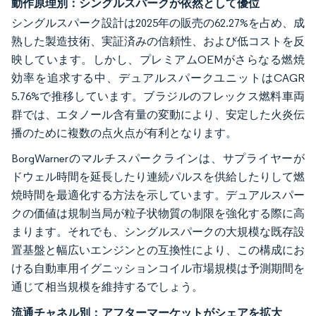
動作原理別：シングルスパークが依然として優位
シングルスパーク設計は2025年の販売の62.27%を占め、成
熟した製造技術、実証済みの信頼性、および低コストを反
映しています。しかし、プレミアムOEMがさらなる燃焼
効率を追求する中、デュアルスパークユニットはCAGR
5.76%で推移しています。ブラジルのフレックス燃料車両
群では、エタノール含有量の変動により、安定した火炎伝
播のために複数の点火点が有利となります。
BorgWarnerのマルチスパークラインは、サプライヤーが
ドウェル時間を延長したり連続パルスを供給したりして燃
焼時間を最適化する方法を示しています。デュアルスパー
クの価値は規制当局が粒子状物質の制限を強化する際に高
まります。それでも、シングルスパークの大規模な既存設
置基盤と幅広いエンジンとの互換性により、この構成にお
ける自動車用イグニッションコイル市場規模は予測期間を
通じて相当規模を維持するでしょう。
流通チャネル別：アフターマーケットがシェアを拡大