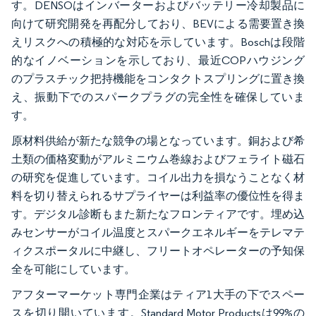
す。DENSOはインバーターおよびバッテリー冷却製品に
向けて研究開発を再配分しており、BEVによる需要置き換
えリスクへの積極的な対応を示しています。Boschは段階
的なイノベーションを示しており、最近COPハウジング
のプラスチック把持機能をコンタクトスプリングに置き換
え、振動下でのスパークプラグの完全性を確保していま
す。
原材料供給が新たな競争の場となっています。銅および希
土類の価格変動がアルミニウム巻線およびフェライト磁石
の研究を促進しています。コイル出力を損なうことなく材
料を切り替えられるサプライヤーは利益率の優位性を得ま
す。デジタル診断もまた新たなフロンティアです。埋め込
みセンサーがコイル温度とスパークエネルギーをテレマテ
ィクスポータルに中継し、フリートオペレーターの予知保
全を可能にしています。
アフターマーケット専門企業はティア1大手の下でスペー
スを切り開いています。Standard Motor Productsは99%の