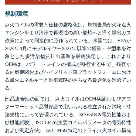
規制環境
点火コイルの需要と仕様の厳格化は、規制当局が火花点火
エンジンをより清浄で再現性の高い燃焼へと導く排出ガス
政策によって間接的に形作られている。米国では、EPAが
2024年4月にモデルイヤー2027年以降の軽量・中型車を対
象とした多汚染物質排出基準を最終決定し、これにより
OEMは、パワートレインの構成が移行する中で、残存す
る内燃機関およびハイブリッド車プラットフォームにおけ
る点火エネルギーと制御戦略のさらなる最適化を進めてい
る。
部品適合性の面では、点火コイルはOEM検証およびアフ
ターマーケット品質保証で用いられる確立された試験・寸
法規格によって管理されている。ISO 6518-2(電気性能およ
び機能試験)、ISO 13476(主要コイルパラメータの電気特性
および測定方法)、ISO 10455(特定のドライ点火コイル構成