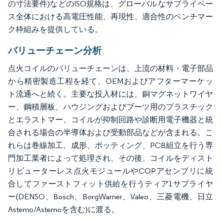
の寸法要件)などのISO規格は、グローバルなサプライベー
ス全体における高電圧性能、再現性、適合性のベンチマー
ク枠組みを提供している。
バリューチェーン分析
点火コイルのバリューチェーンは、上流の材料・電子部品
から精密製造工程を経て、OEMおよびアフターマーケッ
ト流通へと続く。主要な投入材には、銅マグネットワイヤ
ー、鋼積層板、ハウジングおよびブーツ用のプラスチック
とエラストマー、コイルが抑制回路や診断用電子機器と統
合される場合の半導体および受動部品などが含まれる。こ
れらは巻線加工、成形、ポッティング、PCB組立を行う専
門加工業者によって処理され、その後、コイルをディスト
リビューターレス点火モジュールやCOPアセンブリに統
合してファーストフィット供給を行うティア1サプライヤ
ー(DENSO、Bosch、BorgWarner、Valeo、三菱電機、日立
Astemo/Astemoを含む)に渡る。