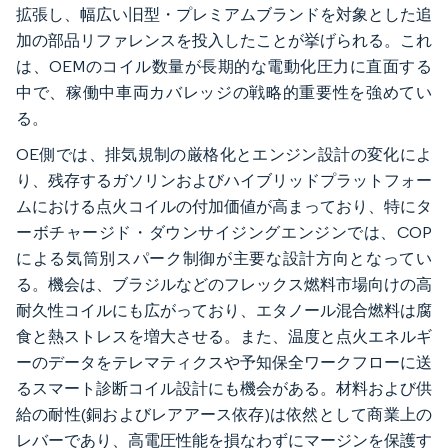
拡張し、幅広い旧型・プレミアムブランドを対象とした追
加の部品リファレンスを投入したことが挙げられる。これ
は、OEMのコイル数量が長期的な電動化圧力に直面する
中で、稼働中車両カバレッジの戦略的重要性を強めてい
る。
OE側では、排気規制の厳格化とエンジン設計の変化によ
り、残存するガソリンおよびハイブリッドプラットフォー
ムにおける点火コイルの付加価値が高まっており、特にタ
ーボチャージド・ダウンサイジングエンジンでは、COP
による気筒別スパーク制御が主要な設計方向となってい
る。機会は、ブラジルなどのフレックス燃料市場向けの高
耐久性コイルにも広がっており、エタノール混合燃料は腐
食と熱ストレスを増大させる。また、温度と点火エネルギ
ーのデータをテレマティクスや予知保全ワークフローに送
るスマート診断コイル設計にも機会がある。材料および供
給の耐性(銅およびレアアース依存)は依然として商業上の
レバーであり、高電圧性能を損なわずにマージンを保護す