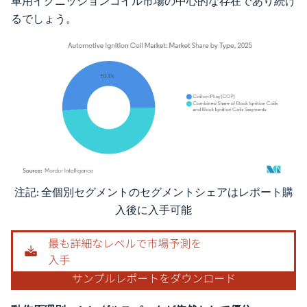
車用イグニッションコイル市場の中心的な存在であり続け
るでしょう。
注記: 全個別セグメントのセグメントシェアはレポート購
画像 © Mordor Intelligence。再利用にはCC BY 4.0の表示が必要です。
入後に入手可能