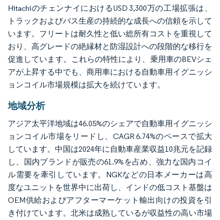
HitachiのチェンナイにおけるUSD 3,300万の工場拡張は、
トラックおよびバス生産の持続的な成長への信頼を示して
います。フリートは耐久性と低い総所有コストを重視して
おり、高グレードの絶縁材と防湿設計への段階的な移行を
促進しています。これらの特性により、乗用車のBEVシェ
アが上昇する中でも、商用車における自動車用イグニッシ
ョンコイル市場規模は拡大を続けています。
地域分析
アジア太平洋地域は46.05%のシェアで自動車用イグニッシ
ョンコイル市場をリードし、CAGR 6.74%のペースで拡大
しています。中国は2024年に自動車産業収益10兆元を記録
し、国内ブランドが販売の61.9%を占め、強力な国内コイ
ル需要を牽引しています。NGKなどの日本メーカーは高
度なユニットを世界中に出荷し、インドの低コスト基盤は
OEM供給およびアフターマーケット輸出向けの投資を引
き付けています。北米は成熟しているが収益性の高い市場