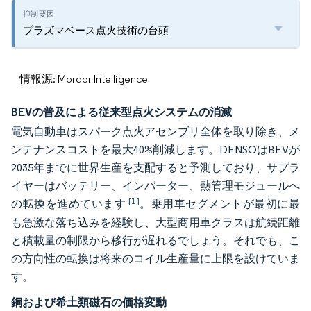
プラズマベース点火技術の台頭
情報源: Mordor Intelligence
BEVの普及による従来型点火システムの消滅
電気自動車はスパーク点火アセンブリ全体を取り除き、メ
ンテナンスコストを最大40%削減します。DENSOはBEVが
2035年までに世界生産を支配すると予測しており、サプラ
イヤーはバッテリー、インバーター、熱管理モジュールへ
[1]
の転換を進めています
。乗用車セグメントが最初に最
も急激な落ち込みを経験し、大型商用車クラスは航続距離
と積載量の制限から移行が遅れるでしょう。それでも、こ
の方向性の転換は将来のコイル生産量に上限を設けていま
す。
銅および希土類磁石の価格変動