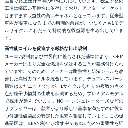
品番で路上走行車両の87%に対応しています。独立系整備
工場は幅広い互換性に依存しており、アフターマーケット
はますます収益性の高いチャネルとなっています。従来型
車両が廃車になるまでの時間的余裕が、少なくとも1モデ
ルサイクルにわたって持続的な収益源を生み出していま
す。
高性能コイルを促進する厳格な排出規制
ユーロ7規制および世界的に整合された基準により、OEM
メーカーはより完全な燃焼を保証することが義務付けられ
ています。そのため、メーカーは耐熱性と防湿シールを改
善した高出力コイルを統合しています。デュアルスパーク
構造はまだニッチですが、1サイクルあたりの複数の点火
点が粒子状物質の生成を低減するため、プレミアムモデル
で採用が進んでいます。NGKインシュレーターズなどの
サプライヤーは、顧客がより厳しい基準を満たすのに役立
つ付加価値製品の安定した販売を報告しています。この促
進要因は、BEVの勢いが増す中でもICE点火の重要性を延