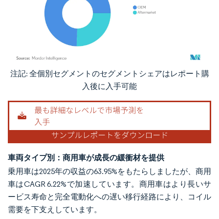
注記: 全個別セグメントのセグメントシェアはレポート購
画像 © Mordor Intelligence。再利用にはCC BY 4.0の表示が必要です。
入後に入手可能
車両タイプ別：商用車が成長の緩衝材を提供
乗用車は2025年の収益の63.95%をもたらしましたが、商用
車はCAGR 6.22%で加速しています。商用車はより長いサ
ービス寿命と完全電動化への遅い移行経路により、コイル
需要を下支えしています。