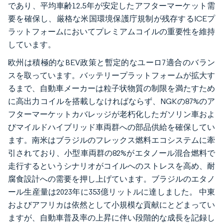
であり、平均車齢12.5年が安定したアフターマーケット需
要を確保し、厳格な米国環境保護庁規制が残存するICEプ
ラットフォームにおいてプレミアムコイルの重要性を維持
しています。
欧州は積極的なBEV政策と暫定的なユーロ7適合のバラン
スを取っています。バッテリープラットフォームが拡大す
るまで、自動車メーカーは粒子状物質の制限を満たすため
に高出力コイルを搭載しなければならず、NGKの87%のア
フターマーケットカバレッジが老朽化したガソリン車およ
びマイルドハイブリッド車両群への部品供給を確保してい
ます。南米はブラジルのフレックス燃料エコシステムに牽
引されており、小型車両群の82%がエタノール混合燃料で
走行するというシナリオがコイルへのストレスを高め、耐
腐食設計への需要を押し上げています。ブラジルのエタノ
ール生産量は2023年に353億リットルに達しました。 中東
およびアフリカは依然として小規模な貢献にとどまってい
ますが、自動車普及率の上昇に伴い段階的な成長を記録し