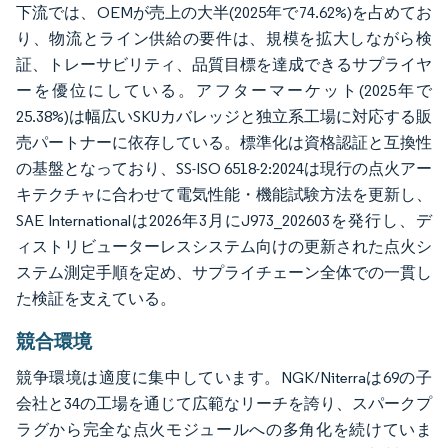
下流では、OEMが売上の大半(2025年で74.62%)を占めてお
り、物流とライン供給の要件は、規模を拡大しながら検
証、トレーサビリティ、品質目標を達成できるサプライヤ
ーを優位にしている。アフターマーケット(2025年で
25.38%)は幅広いSKUカバレッジと独立系工場に対応する販
売パートナーに依存している。標準化は資格認証と互換性
の基盤となっており、SS-ISO 6518-2:2024は現行の点火アー
キテクチャに合わせて電気性能・機能試験方法を更新し、
SAE Internationalは2026年3月にJ973_202603を発行し、デ
ィストリビューターレスシステム向けの更新された点火シ
ステム測定手順を定め、サプライチェーン全体での一貫し
た検証を支えている。
競合環境
競争環境は適度に集中しています。NGK/Niterraは69の子
会社と34の工場を通じて広範なリーチを誇り、スパークプ
ラグから完全な点火モジュールへの多角化を続けていま