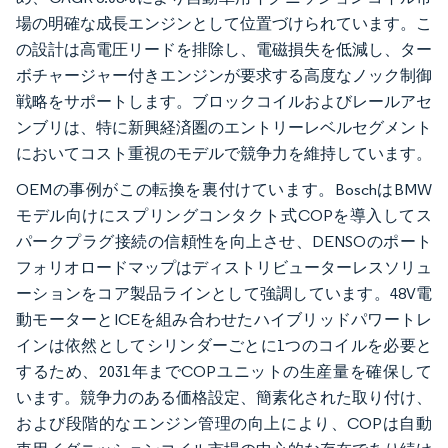
場の明確な成長エンジンとして位置づけられています。こ
の設計は高電圧リードを排除し、電磁損失を低減し、ター
ボチャージャー付きエンジンが要求する高度なノック制御
戦略をサポートします。ブロックコイルおよびレールアセ
ンブリは、特に新興経済圏のエントリーレベルセグメント
においてコスト重視のモデルで競争力を維持しています。
OEMの事例がこの転換を裏付けています。BoschはBMW
モデル向けにスプリングコンタクト式COPを導入してス
パークプラグ接続の信頼性を向上させ、DENSOのポート
フォリオロードマップはディストリビューターレスソリュ
ーションをコア製品ラインとして強調しています。48V電
動モーターとICEを組み合わせたハイブリッドパワートレ
インは依然としてシリンダーごとに1つのコイルを必要と
するため、2031年までCOPユニットの生産量を確保して
います。競争力のある価格設定、簡素化された取り付け、
および段階的なエンジン管理の向上により、COPは自動