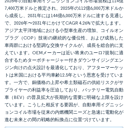
2026年の自動車用イグニッションコイル市場規模は114億
7,400万米ドルと推定され、2025年の112億6,000万米ドルか
ら成長し、2031年には144億6,000万米ドルに達する見通し
で、2026年〜2031年にかけてCAGR 4.26%で拡大します。
アジア太平洋地域における小型車生産の増加、コイルオン
プラグ（COP）技術の継続的な優位性、および成熟した
車両群における堅調な交換サイクルが、成長を総合的に支
えています。OEMメーカーは近い将来のユーロ7規制に適
合するためターボチャージャー付きダウンサイジングエン
ジン向けの点火設計を最適化しており、アフターマーケッ
トは米国における平均車齢12.5年という恩恵を受けていま
す。一方で、銅価格の上昇や希土類磁石の供給リスクがサ
プライヤーの利益率を圧迫しており、バッテリー電気自動
車（BEV）の普及拡大が長期的な需要に明確な上限を設け
ています。こうした相反する要因が、自動車用イグニッシ
ョンコイル市場を従来の内燃機関ニーズと急速に電動化が
進む未来との間の戦略的転換点に位置づけています。